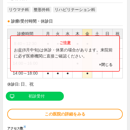
リウマチ科
整形外科
リハビリテーション科
診療/受付時間・休診日
診療時間
月
火
水
木
金
土
日
祝
8:40～12:30
●
●
●
●
●
お盆(8月中旬)は休診・休業の場合があります。来院前
8:40～14:00
●
に必ず医療機関に直接ご確認ください。
14:00～16:00
●
×閉じる
14:00～18:00
●
●
●
●
日、祝
休診日:
初診受付
この医院の詳細をみる
※
アクセス数