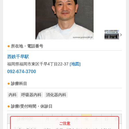
所在地・電話番号
西鉄千早駅
福岡県福岡市東区千早4丁目22-37
[地図]
092-674-3700
診療科目
内科
呼吸器内科
消化器内科
診療/受付時間・休診日
診療時間
月
火
水
木
金
土
日
祝
9:00～13:00
●
●
●
●
●
●