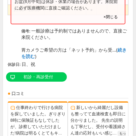
お盆(8月中旬)は休診・休業の場合があります。来院前
に必ず医療機関に直接ご確認ください。
15:00～20:00
●
●
●
●
×閉じる
一般診療は予約制ではありませんので、直接ご
備考:
来院ください。
胃カメラご希望の方は「ネット予約」から受...(
続き
を読む
)
日、祝
休診日:
初診・再診受付
口コミ
仕事終わりで行ける病院
新しいから綺麗だし設備
を探していました。ぎりぎり
も整ってて血液検査も即日に
8時に保険証もなしでした
分かりました。 先生の説明
が、診察していただけまし
も丁寧だし、受付や看護婦さ
た!病院は明るくとてもキ...
ん達の応対もいい感じ...
もっ