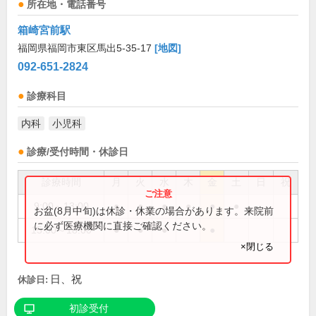
所在地・電話番号
箱崎宮前駅
福岡県福岡市東区馬出5-35-17
[地図]
092-651-2824
診療科目
内科
小児科
診療/受付時間・休診日
診療時間
月
火
水
木
金
土
日
祝
9:00～13:00
●
●
●
●
●
●
お盆(8月中旬)は休診・休業の場合があります。来院前
に必ず医療機関に直接ご確認ください。
15:00～18:00
●
●
●
●
×閉じる
日、祝
休診日:
初診受付