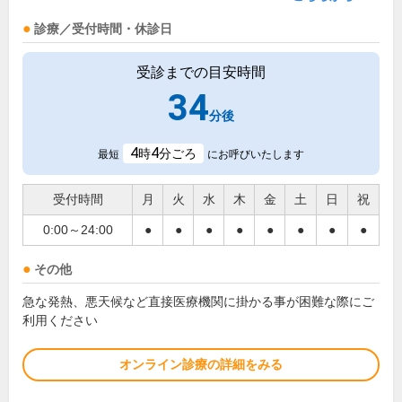
診療／受付時間・休診日
受診までの目安時間
34
分後
4
4
時
分ごろ
最短
にお呼びいたします
受付時間
月
火
水
木
金
土
日
祝
0:00～24:00
●
●
●
●
●
●
●
●
その他
急な発熱、悪天候など直接医療機関に掛かる事が困難な際にご
利用ください
オンライン診療の詳細をみる