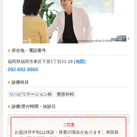
所在地・電話番号
福岡県福岡市東区下原1丁目21-18
[地図]
092-692-8860
診療科目
リハビリテーション科
整形外科
診療/受付時間・休診日
診療時間
月
火
水
木
金
土
日
祝
8:30～12:30
●
●
●
●
●
●
お盆(8月中旬)は休診・休業の場合があります。来院前