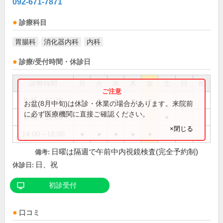
092-671-7871
診療科目
胃腸科
消化器内科
内科
診療/受付時間・休診日
診療時間
月
火
水
木
金
土
日
祝
8:45～12:30
●
●
●
●
●
お盆(8月中旬)は休診・休業の場合があります。来院前
に必ず医療機関に直接ご確認ください。
8:45～13:00
●
×閉じる
14:00～18:00
●
●
●
●
●
日曜は隔週で午前中内視鏡検査(完全予約制)
備考:
日、祝
休診日:
初診受付
口コミ