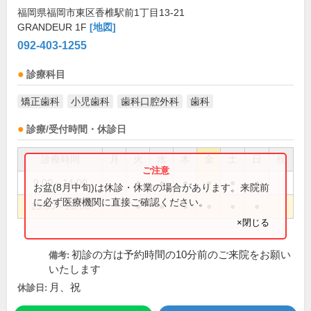
福岡県福岡市東区香椎駅前1丁目13-21
GRANDEUR 1F
[地図]
092-403-1255
診療科目
矯正歯科
小児歯科
歯科口腔外科
歯科
診療/受付時間・休診日
診療時間
月
火
水
木
金
土
日
祝
9:00～14:00
●
●
●
●
●
●
お盆(8月中旬)は休診・休業の場合があります。来院前
に必ず医療機関に直接ご確認ください。
15:30～20:00
●
●
●
●
●
●
×閉じる
初診の方は予約時間の10分前のご来院をお願い
備考:
いたします
月、祝
休診日: