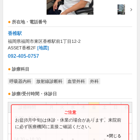
所在地・電話番号
香椎駅
福岡県福岡市東区香椎駅前1丁目12-2
ASSET香椎2F
[地図]
092-405-0757
診療科目
呼吸器内科
放射線診断科
血管外科
外科
診療/受付時間・休診日
診療時間
月
火
水
木
金
土
日
祝
9:00～13:00
●
●
●
●
お盆(8月中旬)は休診・休業の場合があります。来院前
に必ず医療機関に直接ご確認ください。
9:00～15:00
●
×閉じる
14:30～18:30
●
●
●
●