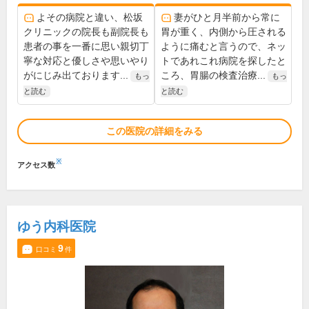
よその病院と違い、松坂
妻がひと月半前から常に
クリニックの院長も副院長も
胃が重く、内側から圧される
患者の事を一番に思い親切丁
ように痛むと言うので、ネッ
寧な対応と優しさや思いやり
トであれこれ病院を探したと
がにじみ出ております...
ころ、胃腸の検査治療...
もっ
もっ
と読む
と読む
この医院の詳細をみる
※
アクセス数
ゆう内科医院
9
口コミ
件