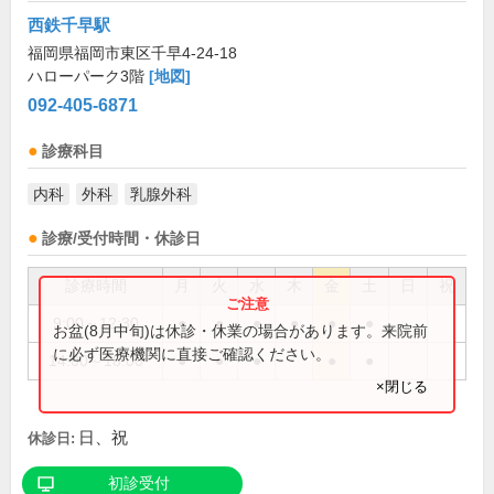
西鉄千早駅
福岡県福岡市東区千早4-24-18
ハローパーク3階
[地図]
092-405-6871
診療科目
内科
外科
乳腺外科
診療/受付時間・休診日
診療時間
月
火
水
木
金
土
日
祝
9:00～12:30
●
●
●
●
●
●
お盆(8月中旬)は休診・休業の場合があります。来院前
に必ず医療機関に直接ご確認ください。
14:00～18:00
●
●
●
●
●
×閉じる
日、祝
休診日:
初診受付