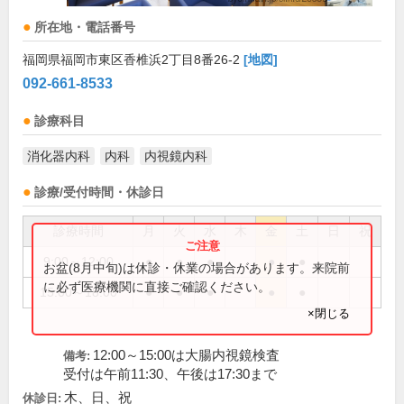
所在地・電話番号
福岡県福岡市東区香椎浜2丁目8番26-2
[地図]
092-661-8533
診療科目
消化器内科
内科
内視鏡内科
診療/受付時間・休診日
診療時間
月
火
水
木
金
土
日
祝
9:00～12:00
●
●
●
●
●
お盆(8月中旬)は休診・休業の場合があります。来院前
に必ず医療機関に直接ご確認ください。
15:00～18:00
●
●
●
●
●
×閉じる
12:00～15:00は大腸内視鏡検査
備考:
受付は午前11:30、午後は17:30まで
木、日、祝
休診日: