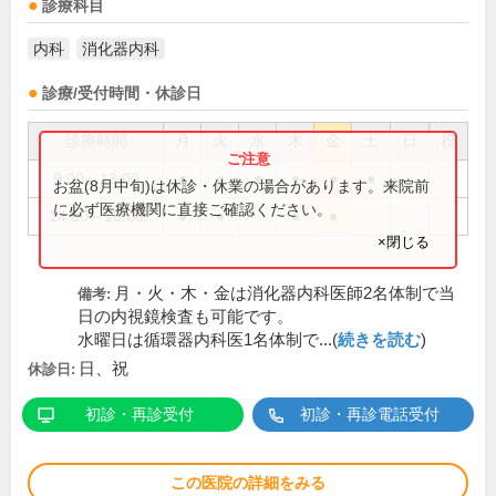
診療科目
内科
消化器内科
診療/受付時間・休診日
診療時間
月
火
水
木
金
土
日
祝
9:00～13:00
●
●
●
●
●
●
お盆(8月中旬)は休診・休業の場合があります。来院前
に必ず医療機関に直接ご確認ください。
14:00～18:00
●
●
●
●
×閉じる
月・火・木・金は消化器内科医師2名体制で当
備考:
日の内視鏡検査も可能です。
水曜日は循環器内科医1名体制で...(
続きを読む
)
日、祝
休診日:
初診・再診受付
初診・再診電話受付
この医院の詳細をみる