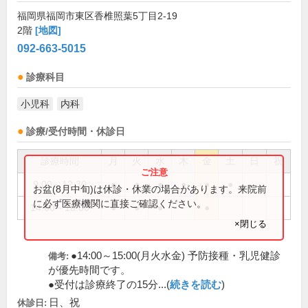
福岡県福岡市東区香椎照葉5丁目2-19
2階
[地図]
092-663-5015
診療科目
小児科
内科
診療/受付時間・休診日
診療時間
月
火
水
木
金
土
日
祝
9:00～12:30
●
●
●
●
●
●
お盆(8月中旬)は休診・休業の場合があります。来院前
に必ず医療機関に直接ご確認ください。
14:00～18:00
●
●
●
●
×閉じる
●14:00～15:00(月火水金) 予防接種・乳児健診
備考:
が優先時間です。
●受付は診療終了の15分...(
続きを読む
)
日、祝
休診日: