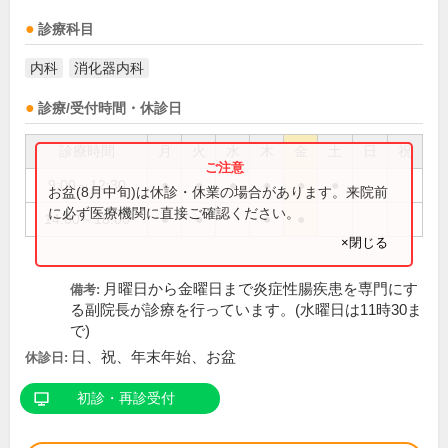
診療科目
内科
消化器内科
診療/受付時間・休診日
診療時間
月
火
水
木
金
土
日
祝
9:00～12:30
●
●
●
●
●
●
お盆(8月中旬)は休診・休業の場合があります。来院前
に必ず医療機関に直接ご確認ください。
14:00～18:00
●
●
●
●
×閉じる
月曜日から金曜日まで炎症性腸疾患を専門にす
備考:
る副院長が診療を行っています。(水曜日は11時30ま
で)
日、祝、年末年始、お盆
休診日:
初診・再診受付