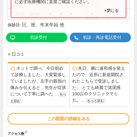
に必ず医療機関に直接ご確認ください。
14:00～16:30
●
×閉じる
14:00～18:00
●
●
●
●
日、祝、年末年始 他
休診日:
初診受付
初診・再診電話受付
口コミ
ネットで調べ、今日初め
先日、腕に違和感を覚え
て診療しました。大変緊張し
たので、近所に新規開院さ
ていましたが、左手の親指の
れたこちらで受診しまし
痛みを伝えると、先生が症状
た。 とても綺麗で清潔感
について丁寧に調べた...
100㌫のクリニックでし
もっ
た。...
もっと読む
と読む
この医院の詳細をみる
※
アクセス数