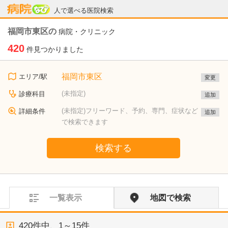
病院なび
人で選べる医院検索
福岡市東区の
病院・クリニック
420
件見つかりました
福岡市東区
エリア/駅
変更
(未指定)
診療科目
追加
(未指定)フリーワード、予約、専門、症状など
詳細条件
追加
で検索できます
検索する
一覧表示
地図で検索
420
件中、
1～15件