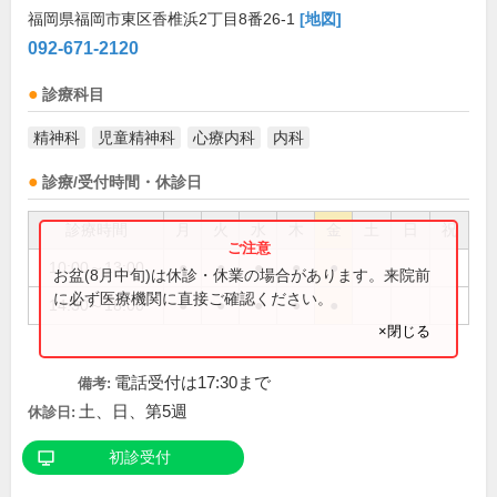
福岡県福岡市東区香椎浜2丁目8番26-1
[地図]
092-671-2120
診療科目
精神科
児童精神科
心療内科
内科
診療/受付時間・休診日
診療時間
月
火
水
木
金
土
日
祝
10:00～13:00
●
●
●
●
●
お盆(8月中旬)は休診・休業の場合があります。来院前
に必ず医療機関に直接ご確認ください。
14:30～18:00
●
●
●
●
●
×閉じる
電話受付は17:30まで
備考:
土、日、第5週
休診日:
初診受付