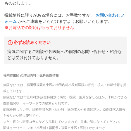
ものとします。
掲載情報に誤りがある場合には、お手数ですが、
お問い合わせフ
ォーム
からご連絡をいただけますようお願いいたします。
※お電話での対応は行っておりません
必ずお読みください
病気に関するご相談や各医院への個別のお問い合わせ・紹介な
どは受け付けておりません。
福岡市東区
の
増田内科小児科医院
情報
病院なび では、
福岡県
福岡市東区
の
増田内科小児科医院
の
評判・求人・転職
情報を掲
載しています。
病院なび では市区町村別/診療科目別に病院・医院・薬局を探せるほか、予約ができる
医療機関や、キーワードでの検索も可能です。
病院を探したい時、診療時間を調べたい時、医師求人や看護師求人、薬剤師求人情報
を知りたい時に便利です。
また、役立つ医療コラムなども掲載していますので、是非ご覧になってください。
関連キーワード:
内科 / 小児科 / 福岡県 / 福岡市東区 / 医院 / かかりつけ