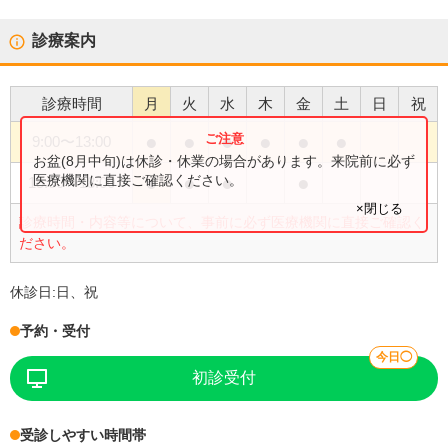
診療案内
診療時間
月
火
水
木
金
土
日
祝
●
●
●
●
●
●
9:00
〜
13:00
お盆(8月中旬)は休診・休業の場合があります。来院前に必ず
●
●
●
●
医療機関に直接ご確認ください。
15:00
〜
18:00
×閉じる
診療時間・内容等について、事前に必ず医療機関に直接ご確認く
ださい。
休診日:
日、祝
予約・受付
今日◯
初診受付
受診しやすい時間帯