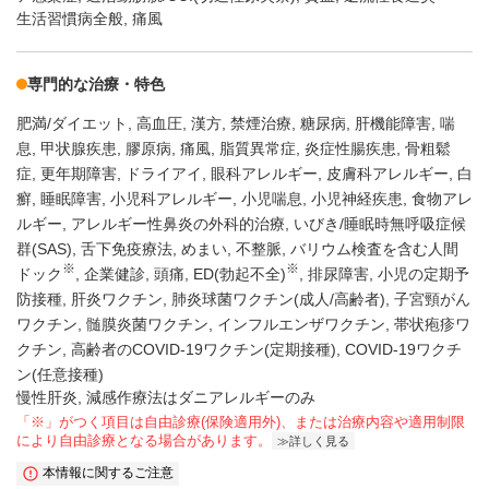
生活習慣病全般, 痛風
専門的な治療・特色
肥満/ダイエット
高血圧
漢方
禁煙治療
糖尿病
肝機能障害
喘
息
甲状腺疾患
膠原病
痛風
脂質異常症
炎症性腸疾患
骨粗鬆
症
更年期障害
ドライアイ
眼科アレルギー
皮膚科アレルギー
白
癬
睡眠障害
小児科アレルギー
小児喘息
小児神経疾患
食物アレ
ルギー
アレルギー性鼻炎の外科的治療
いびき/睡眠時無呼吸症候
群(SAS)
舌下免疫療法
めまい
不整脈
バリウム検査を含む人間
※
※
ドック
企業健診
頭痛
ED(勃起不全)
排尿障害
小児の定期予
防接種
肝炎ワクチン
肺炎球菌ワクチン(成人/高齢者)
子宮頸がん
ワクチン
髄膜炎菌ワクチン
インフルエンザワクチン
帯状疱疹ワ
クチン
高齢者のCOVID-19ワクチン(定期接種)
COVID-19ワクチ
ン(任意接種)
慢性肝炎, 減感作療法はダニアレルギーのみ
「※」がつく項目は自由診療(保険適用外)、または治療内容や適用制限
により自由診療となる場合があります。
詳しく見る
本情報に関するご注意