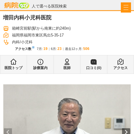
病院なび
人で選べる医院検索
増田内科小児科医院
箱崎宮前駅
(駅から
南東に約240m
)
福岡県福岡市東区馬出5-35-17
内科
小児科
※
19
23
506
アクセス数
7月
:
6月
:
過去12ヶ月:
医院トップ
診療案内
医師
口コミ(
0
)
アクセス