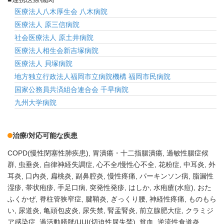
医療法人八木厚生会 八木病院
医療法人 原三信病院
社会医療法人 原土井病院
医療法人相生会新吉塚病院
医療法人 貝塚病院
地方独立行政法人福岡市立病院機構 福岡市民病院
国家公務員共済組合連合会 千早病院
九州大学病院
治療/対応可能な疾患
COPD(慢性閉塞性肺疾患)
胃潰瘍・十二指腸潰瘍
過敏性腸症候
群
虫垂炎
自律神経失調症
心不全/慢性心不全
花粉症
中耳炎
外
耳炎
口内炎
扁桃炎
副鼻腔炎
慢性疼痛
パーキンソン病
脂漏性
湿疹
帯状疱疹
手足口病
突発性発疹
はしか
水疱瘡(水痘)
おた
ふくかぜ
脊柱管狭窄症
腱鞘炎
ぎっくり腰
神経性疼痛
ものもら
い
尿道炎
亀頭包皮炎
尿失禁
腎盂腎炎
前立腺肥大症
クラミジ
ア感染症
過活動膀胱/UUI(切迫性尿失禁)
貧血
逆流性食道炎