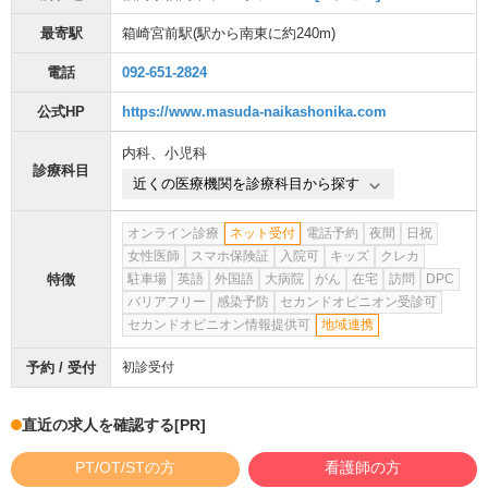
最寄駅
箱崎宮前駅
(駅から
南東に約240m
)
電話
092-651-2824
公式HP
https://www.masuda-naikashonika.com
内科
、
小児科
診療科目
近くの医療機関を診療科目から探す
オンライン診療
ネット受付
電話予約
夜間
日祝
女性医師
スマホ保険証
入院可
キッズ
クレカ
特徴
駐車場
英語
外国語
大病院
がん
在宅
訪問
DPC
バリアフリー
感染予防
セカンドオピニオン受診可
セカンドオピニオン情報提供可
地域連携
予約 / 受付
初診受付
直近の求人を確認する
[PR]
PT/OT/STの方
看護師の方