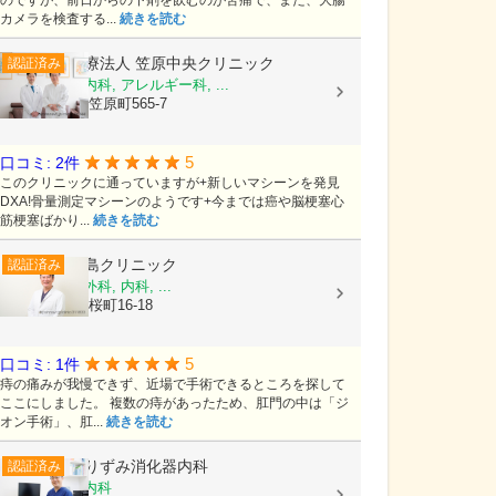
のですが、前日からの下剤を飲むのが苦痛で、また、大腸
カメラを検査する...
続きを読む
医療法人
笠原中央クリニック
認証済み
内科, 糖尿病内科, アレルギー科, ...
茨城県水戸市笠原町565-7
5
口コミ: 2件
このクリニックに通っていますが+新しいマシーンを発見
DXA!骨量測定マシーンのようです+今までは癌や脳梗塞心
筋梗塞ばかり...
続きを読む
尾島クリニック
認証済み
消化器内科, 外科, 内科, ...
富山県射水市桜町16-18
5
口コミ: 1件
痔の痛みが我慢できず、近場で手術できるところを探して
ここにしました。 複数の痔があったため、肛門の中は「ジ
オン手術」、肛...
続きを読む
ありずみ消化器内科
認証済み
内科, 消化器内科