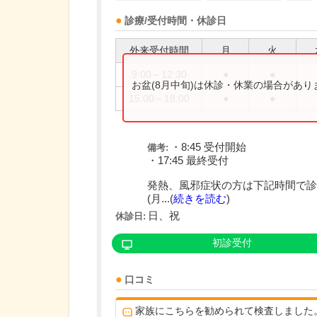
診療/受付時間・休診日
外来受付時間
月
火
9:00～12:30
●
●
お盆(8月中旬)は休診・休業の場合があ
15:00～18:00
●
●
・8:45 受付開始
備考:
・17:45 最終受付
発熱、風邪症状の方は下記時間で診
(月...(
続きを読む
)
日、祝
休診日:
初診受付
口コミ
家族にこちらを勧められて検査しました。