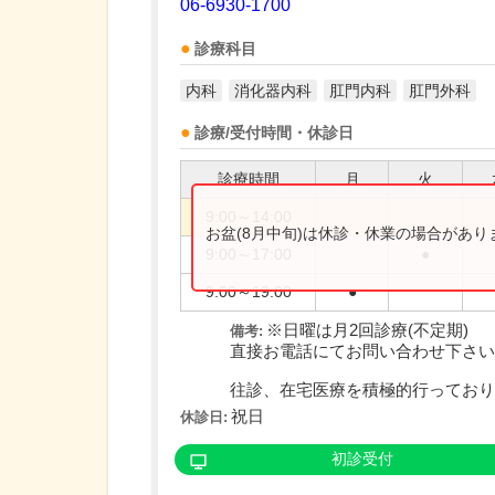
06-6930-1700
診療科目
内科
消化器内科
肛門内科
肛門外科
診療/受付時間・休診日
診療時間
月
火
9:00～14:00
お盆(8月中旬)は休診・休業の場合があ
9:00～17:00
●
9:00～19:00
●
※日曜は月2回診療(不定期)
備考:
直接お電話にてお問い合わせ下さい
往診、在宅医療を積極的行っており..
祝日
休診日:
初診受付