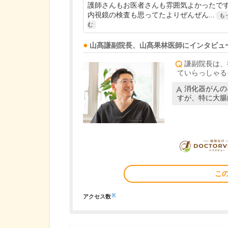
護師さんもお医者さんも雰囲気よかったで
内視鏡の検査も思ってたよりぜんぜん...
も
む
山髙謙
副院長
、
山髙果林
医師
にインタビュ
謙副院長は、
ていらっしゃる
消化器がんの
すが、特に大腸
こ
※
アクセス数