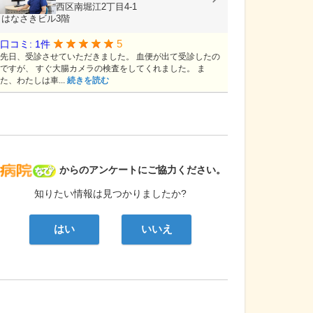
大阪府大阪市西区南堀江2丁目4-1
はなさきビル3階
5
口コミ: 1件
先日、受診させていただきました。 血便が出て受診したの
ですが、 すぐ大腸カメラの検査をしてくれました。 ま
た、わたしは車...
続きを読む
病院なび
からのアンケートにご協力ください。
知りたい情報は見つかりましたか?
はい
いいえ