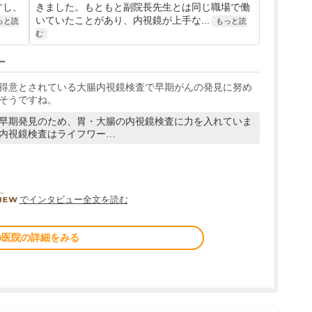
すし、
きました。もともと副院長先生とは同じ職場で働
いていたことがあり、内視鏡が上手な...
っと読
もっと読
む
ー
得意とされている大腸内視鏡検査で早期がんの発見に努め
そうですね。
早期発見のため、胃・大腸の内視鏡検査に力を入れていま
内視鏡検査はライフワー…
DOCTORVIEW
でインタビュー全文を読む
の医院の詳細をみる