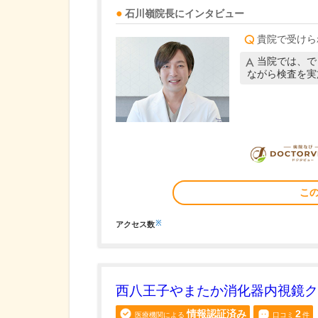
石川嶺
院長
にインタビュー
貴院で受けら
当院では、で
ながら検査を実
こ
※
アクセス数
西八王子やまたか消化器内視鏡ク
情報認証済み
2
医療機関による
口コミ
件