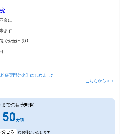
療
不良に
来ます
便でお受け取り
可
花粉症専門外来】はじめました！
こちらから＞＞
診までの目安時間
50
分後
9
分ごろ
にお呼びいたします