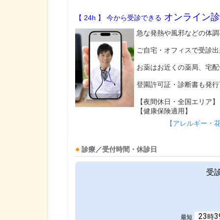
オンライン診
【 24h 】 今から受診できる
急な発熱や風邪などの体調
ご自宅・オフィスで受診出
お薬はお近くの薬局、宅配
登園許可証・診断書も発行
【夜間休日・全国エリア】
【健康保険適用】
【アレルギー・
診療／受付時間・休診日
受
23
3
時
最短