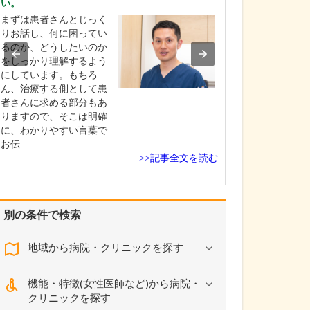
い。
はい。当院では
まずは患者さんとじっく
術に対応してお
りお話し、何に困ってい
ばいぼ痔の場合
るのか、どうしたいのか
糸で縛って痔核
をしっかり理解するよう
る結紮切除術や
にしています。もちろ
薬を直接注射し
ん、治療する側として患
固め小さくするA
者さんに求める部分もあ
(内痔核硬化療法
りますので、そこは明確
患者さんの状態
に、わかりやすい言葉で
お伝…
>>記事全文を読む
別の条件で検索
地域から病院・クリニックを探す
機能・特徴(女性医師など)から病院・
クリニックを探す