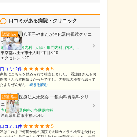
口コミがある病院・クリニック
西八王子やまたか消化器内視鏡クリニ
認証済み
ック
消化器内視鏡内科, 大腸・肛門内科, 内科, ...
東京都八王子市千人町2丁目3-10
エクセレント2F
5
口コミ: 2件
家族にこちらを勧められて検査しました。 看護師さんもお
医者さんも雰囲気よかったですし、内視鏡の検査も思って
たよりぜんぜん...
続きを読む
医療法人永悠会
一銀内科胃腸科クリ
認証済み
ニック
内科, 消化器内科, 内視鏡内科
沖縄県那覇市小禄5-14-5
5
口コミ: 1件
私はこれまで何度か他の病院で大腸カメラの検査を受けた