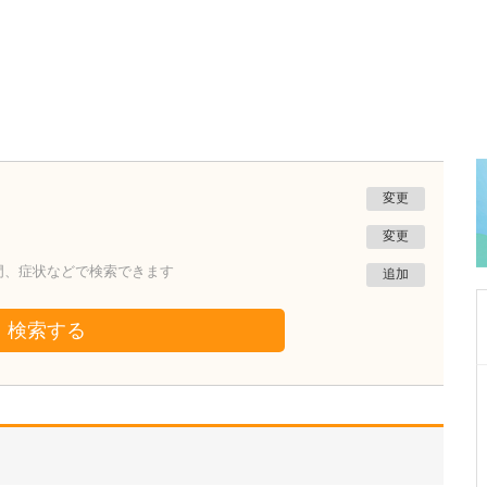
変更
変更
門、症状などで検索できます
追加
検索する
岩手県盛岡市
葛クリニック
佐々木 千恵子
院長
取材記事
貴院の特長の一つでもある「女性外来」につい