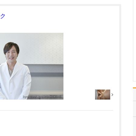
て、どのような診療が受けられるのか教えてくだ
さい。
「女性外来」では、内科
ク
や外科などの枠にあては
めず、女性の心と体を診
療します。「何科にいけ
ばよいかわからない」
「どこに相談すればよい
かわからない」といった
患者さんが、気軽に来院
できて相談してもらうこ
とを…
>>記事全文を読む