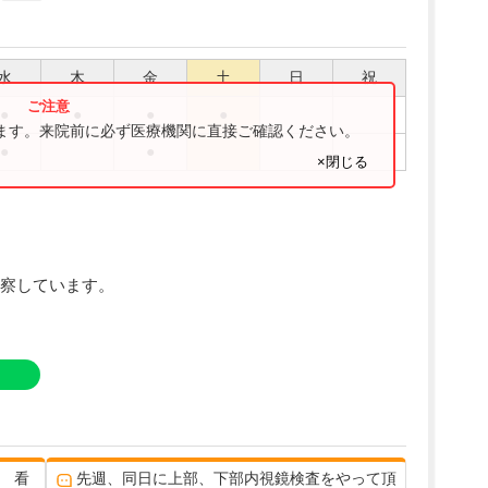
水
木
金
土
日
祝
●
●
●
●
ります。来院前に必ず医療機関に直接ご確認ください。
●
●
×閉じる
察しています。
 看
先週、同日に上部、下部内視鏡検査をやって頂