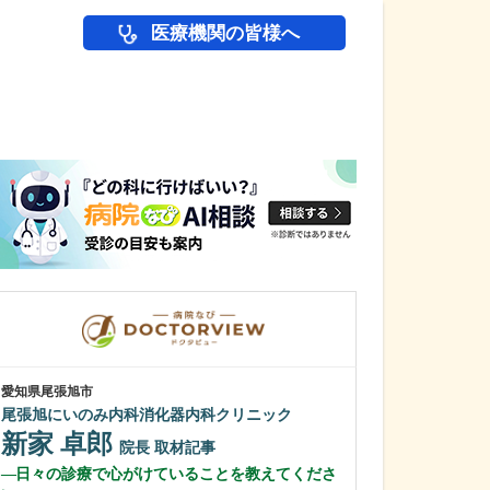
医療機関の皆様へ
医師(ドクター)の
愛知県尾張旭市
岩手県盛岡市
尾張旭にいのみ内科消化器内科クリニック
松尾医院
新家 卓郎
松尾 鉄平
院長
取材記事
日々の診療で心がけていることを教えてくださ
貴院では、痔の