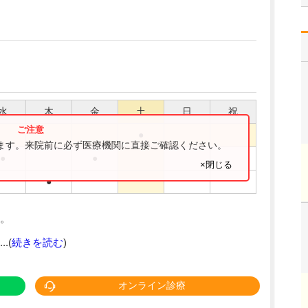
水
木
金
土
日
祝
●
ります。来院前に必ず医療機関に直接ご確認ください。
●
●
×閉じる
●
。
.(
続きを読む
)
オンライン診療