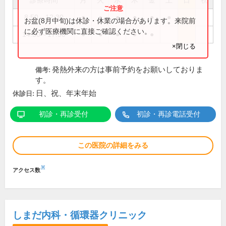
診療時間
月
火
水
木
金
土
日
祝
8:50～12:30
●
●
●
●
●
●
お盆(8月中旬)は休診・休業の場合があります。来院前
に必ず医療機関に直接ご確認ください。
14:50～17:30
●
●
●
●
●
×閉じる
発熱外来の方は事前予約をお願いしておりま
備考:
す。
日、祝、年末年始
休診日:
初診・再診受付
初診・再診電話受付
この医院の詳細をみる
※
アクセス数
しまだ内科・循環器クリニック