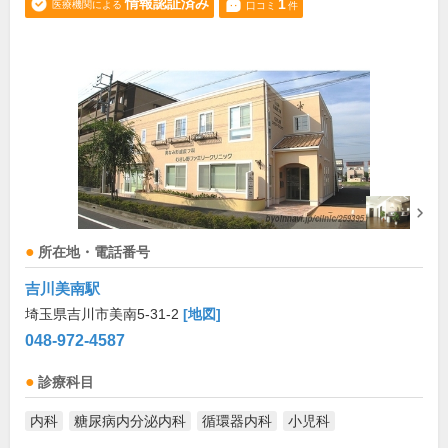
情報認証済み
1
医療機関による
口コミ
件
所在地・電話番号
吉川美南駅
埼玉県吉川市美南5-31-2
[地図]
048-972-4587
診療科目
内科
糖尿病内分泌内科
循環器内科
小児科