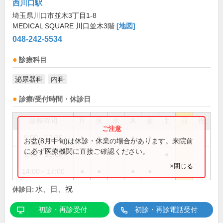
西川口駅
埼玉県川口市並木3丁目1-8
MEDICAL SQUARE 川口並木3階
[地図]
048-242-5534
診療科目
泌尿器科
内科
診療/受付時間・休診日
診療時間
月
火
水
木
金
土
日
祝
9:00～12:30
●
●
●
●
お盆(8月中旬)は休診・休業の場合があります。来院前
に必ず医療機関に直接ご確認ください。
9:00～13:00
●
×閉じる
14:00～17:00
●
●
●
●
水、日、祝
休診日:
初診・再診受付
初診・再診電話受付