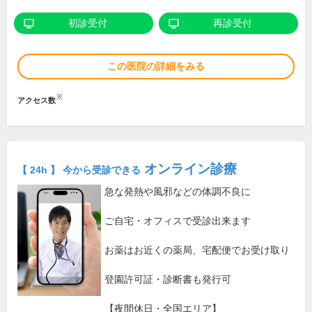
初診受付
再診受付
この医院の詳細をみる
※
アクセス数
オンライン診療
【 24h 】 今から受診できる
急な発熱や風邪などの体調不良に
ご自宅・オフィスで受診出来ます
お薬はお近くの薬局、宅配便でお受け取り
登園許可証・診断書も発行可
【夜間休日・全国エリア】