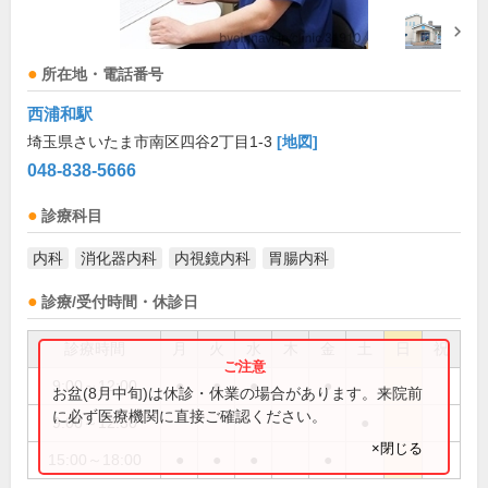
所在地・電話番号
西浦和駅
埼玉県さいたま市南区四谷2丁目1-3
[地図]
048-838-5666
診療科目
内科
消化器内科
内視鏡内科
胃腸内科
診療/受付時間・休診日
診療時間
月
火
水
木
金
土
日
祝
9:00～12:00
●
●
●
●
お盆(8月中旬)は休診・休業の場合があります。来院前
に必ず医療機関に直接ご確認ください。
9:00～12:30
●
×閉じる
15:00～18:00
●
●
●
●