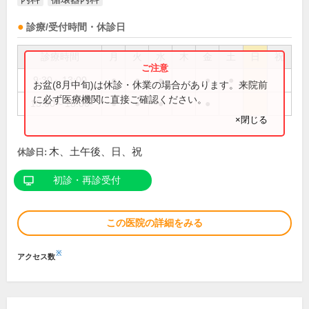
診療/受付時間・休診日
診療時間
月
火
水
木
金
土
日
祝
9:30～13:00
●
●
●
●
●
お盆(8月中旬)は休診・休業の場合があります。来院前
に必ず医療機関に直接ご確認ください。
15:00～18:00
●
●
●
●
×閉じる
木、土午後、日、祝
休診日:
初診・再診受付
この医院の詳細をみる
※
アクセス数