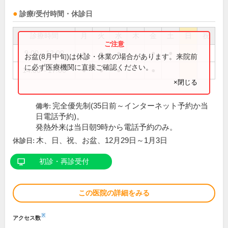
診療/受付時間・休診日
診療時間
月
火
水
木
金
土
日
祝
9:00～12:00
●
●
●
●
●
お盆(8月中旬)は休診・休業の場合があります。来院前
に必ず医療機関に直接ご確認ください。
14:00～17:00
●
●
●
●
×閉じる
完全優先制(35日前～インターネット予約か当
備考:
日電話予約)。
発熱外来は当日朝9時から電話予約のみ。
木、日、祝、お盆、12月29日～1月3日
休診日:
初診・再診受付
この医院の詳細をみる
※
アクセス数