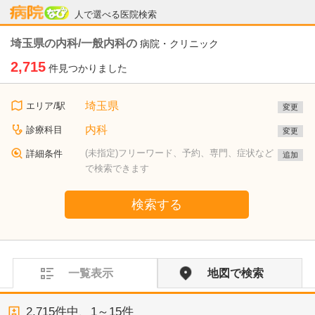
病院なび
人で選べる医院検索
埼玉県の内科/一般内科の
病院・クリニック
2,715
件見つかりました
埼玉県
エリア/駅
変更
内科
診療科目
変更
(未指定)フリーワード、予約、専門、症状など
詳細条件
追加
で検索できます
検索する
一覧表示
地図で検索
2,715
件中、
1～15件