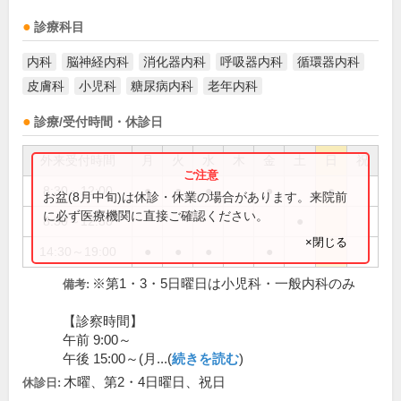
診療科目
内科
脳神経内科
消化器内科
呼吸器内科
循環器内科
皮膚科
小児科
糖尿病内科
老年内科
診療/受付時間・休診日
外来受付時間
月
火
水
木
金
土
日
祝
8:30～12:00
●
●
●
●
●
お盆(8月中旬)は休診・休業の場合があります。来院前
に必ず医療機関に直接ご確認ください。
8:30～12:30
●
×閉じる
14:30～19:00
●
●
●
●
※第1・3・5日曜日は小児科・一般内科のみ
備考:
【診察時間】
午前 9:00～
午後 15:00～(月...(
続きを読む
)
木曜、第2・4日曜日、祝日
休診日: