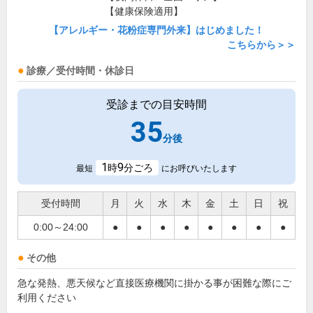
【健康保険適用】
【アレルギー・花粉症専門外来】はじめました！
こちらから＞＞
診療／受付時間・休診日
受診までの目安時間
35
分後
1
9
時
分ごろ
最短
にお呼びいたします
受付時間
月
火
水
木
金
土
日
祝
0:00～24:00
●
●
●
●
●
●
●
●
その他
急な発熱、悪天候など直接医療機関に掛かる事が困難な際にご
利用ください