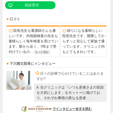
初診受付
口コミ
院長先生も看護師さんも優
頼りになる素晴らしい
しいです。内視鏡検査の先生も
院長先生です。開業してか
素晴らしく毎年検査を受けてい
らずっと安心して家族で通
ます。駅から近く、7時まで受
っています。クリニック内
付けているの...
もとてもきれいです。
もっと読む
下川雅丈
院長
にインタビュー
日々の診療で心がけていることはありま
すか?
当クリニックは「いつも患者さまの笑顔
を大切にします」をモットーに掲げてお
り、それぞれ事情の異なる患者…
DOCTORVIEW
でインタビュー全文を読む