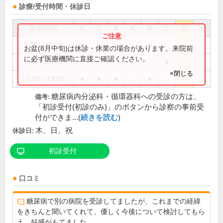
診療/受付時間・休診日
診療時間
月
火
水
木
金
土
日
祝
9:00～12:00
●
●
●
●
お盆(8月中旬)は休診・休業の場合があります。来院前
に必ず医療機関に直接ご確認ください。
9:00～13:00
●
×閉じる
15:00～18:00
●
●
●
●
糖尿病内分泌科・循環器科への受診の方は、
備考:
「初診受付(初診のみ)」のボタンから診察の事前受
付ができま...(
続きを読む
)
木、日、祝
休診日:
初診受付
口コミ
糖尿病で別の病院を受診してましたが、これまでの経緯
をきちんと聞いてくれて、優しく今後について検討してもら
え、好感がもてました。