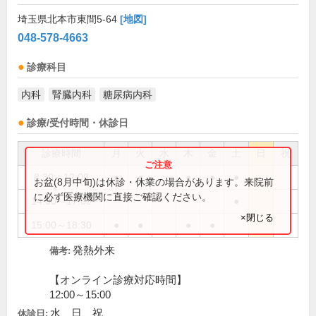
埼玉県北本市東間5-64
[地図]
048-578-4663
診療科目
内科
腎臓内科
糖尿病内科
診療/受付時間・休診日
診療時間
月
火
水
木
金
土
日
祝
8:30～12:00
●
●
●
●
●
お盆(8月中旬)は休診・休業の場合があります。来院前
に必ず医療機関に直接ご確認ください。
14:00～17:00
●
×閉じる
15:00～18:30
●
●
●
●
発熱外来
備考:
【オンライン診療対応時間】
12:00～15:00
水、日、祝
休診日: