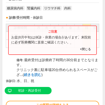
糖尿病内科
腎臓内科
リウマチ科
内科
診療/受付時間・休診日
診療時間
月
火
水
木
金
土
日
祝
8:30～12:30
●
●
●
●
●
お盆(8月中旬)は休診・休業の場合があります。来院前
に必ず医療機関に直接ご確認ください。
14:00～17:30
●
●
●
●
×閉じる
最終受付は診療終了時間の30分前までとなりま
備考:
す。
クリニック裏に駐車場20台停められるスペースがご
ざ...(
続きを読む
)
水、日、祝
休診日:
初診・再診受付