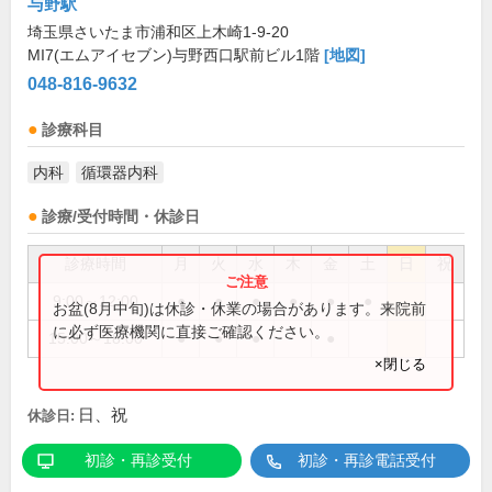
与野駅
埼玉県さいたま市浦和区上木崎1-9-20
MI7(エムアイセブン)与野西口駅前ビル1階
[地図]
048-816-9632
診療科目
内科
循環器内科
診療/受付時間・休診日
診療時間
月
火
水
木
金
土
日
祝
9:00～12:00
●
●
●
●
●
●
お盆(8月中旬)は休診・休業の場合があります。来院前
に必ず医療機関に直接ご確認ください。
15:00～18:00
●
●
●
●
×閉じる
日、祝
休診日:
初診・再診受付
初診・再診電話受付