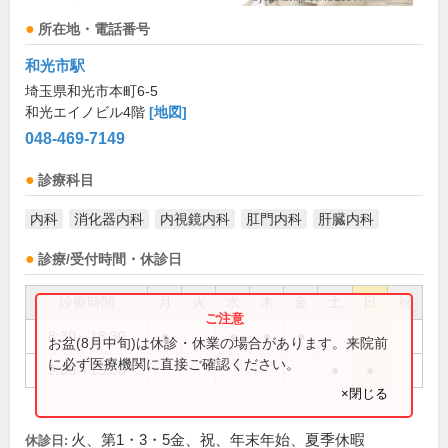
所在地・電話番号
和光市駅
埼玉県和光市本町6-5
和光エイノビル4階
[地図]
048-469-7149
診療科目
内科
消化器内科
内視鏡内科
肛門内科
肝臓内科
診療/受付時間・休診日
診療時間
月
火
水
木
金
土
日
祝
8:30～18:30
●
●
●
●
お盆(8月中旬)は休診・休業の場合があります。来院前
に必ず医療機関に直接ご確認ください。
9:00～15:30
●
●
×閉じる
火、第1・3・5金、祝、年末年始、夏季休暇
休診日: