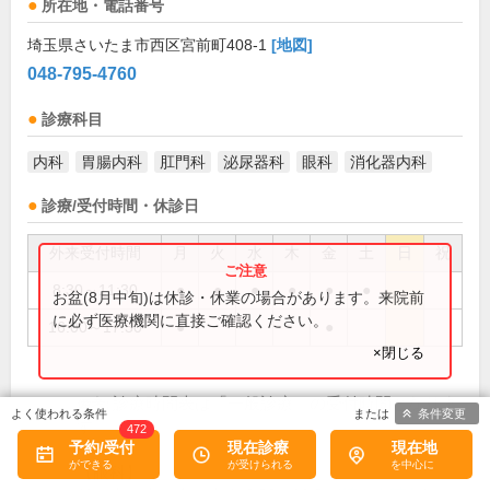
所在地・電話番号
埼玉県さいたま市西区宮前町408-1
[地図]
048-795-4760
診療科目
内科
胃腸内科
肛門科
泌尿器科
眼科
消化器内科
診療/受付時間・休診日
外来受付時間
月
火
水
木
金
土
日
祝
8:30～11:30
●
●
●
●
●
●
お盆(8月中旬)は休診・休業の場合があります。来院前
に必ず医療機関に直接ご確認ください。
16:00～17:30
●
●
×閉じる
診療時間表は「一般診療」の受付時間となりま
備考:
条件変更
す。
472
予約/受付
現在診療
現在地
【眼科】