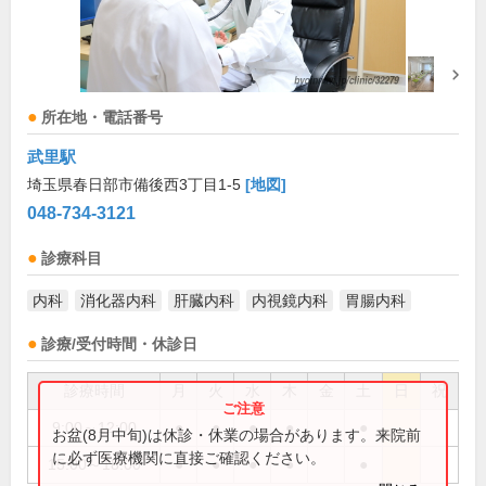
所在地・電話番号
武里駅
埼玉県春日部市備後西3丁目1-5
[地図]
048-734-3121
診療科目
内科
消化器内科
肝臓内科
内視鏡内科
胃腸内科
診療/受付時間・休診日
診療時間
月
火
水
木
金
土
日
祝
9:00～12:00
●
●
●
●
●
お盆(8月中旬)は休診・休業の場合があります。来院前
に必ず医療機関に直接ご確認ください。
15:00～18:00
●
●
●
●
●