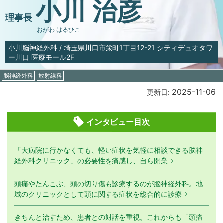
小川 治彦
理事長
おがわ はるひこ
小川脳神経外科
/
埼玉県川口市栄町1丁目12-21 シティデュオタワ
ー川口 医療モール2F
脳神経外科
放射線科
2025-11-06
更新日:
インタビュー目次
「大病院に行かなくても、軽い症状を気軽に相談できる脳神
経外科クリニック」の必要性を痛感し、自ら開業
頭痛やたんこぶ、頭の切り傷も診療するのが脳神経外科。地
域のクリニックとして頭に関する症状を総合的に診療
きちんと治すため、患者との対話を重視。これからも「頭痛