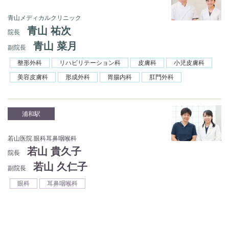
青山メディカルクリニック
青山 祐次
院長
青山 菜月
副院長
整形外科
リハビリテーション科
皮膚科
小児皮膚科
美容皮膚科
形成外科
胃腸内科
肛門外科
浦和駅
若山医院 眼科耳鼻咽喉科
若山 貴久子
院長
若山 久仁子
副院長
眼科
耳鼻咽喉科