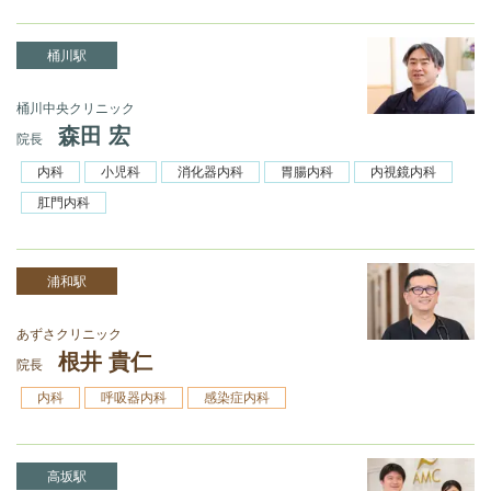
桶川駅
桶川中央クリニック
森田 宏
院長
内科
小児科
消化器内科
胃腸内科
内視鏡内科
肛門内科
浦和駅
あずさクリニック
根井 貴仁
院長
内科
呼吸器内科
感染症内科
高坂駅