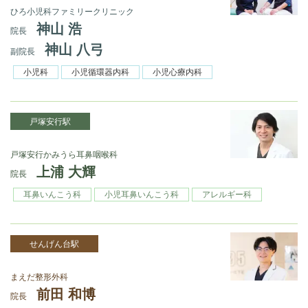
ひろ小児科ファミリークリニック
神山 浩
院長
神山 八弓
副院長
小児科
小児循環器内科
小児心療内科
戸塚安行駅
戸塚安行かみうら耳鼻咽喉科
上浦 大輝
院長
耳鼻いんこう科
小児耳鼻いんこう科
アレルギー科
せんげん台駅
まえだ整形外科
前田 和博
院長