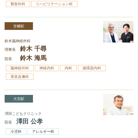
整形外科
リハビリテーション科
笠幡駅
鈴木脳神経外科
鈴木 千尋
理事長
鈴木 海馬
院長
脳神経外科
神経内科
内科
循環器内科
美容皮膚科
大宮駅
澤田こどもクリニック
澤田 公孝
院長
小児科
アレルギー科