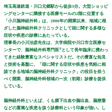
月曜日
火曜日
水曜日
木曜日
金曜日
土曜日
日曜日
祝日
診療時間
月
火
水
木
金
土
日
祝
埼玉高速鉄道・川口元郷駅から徒歩3分。大型ショッピ
9:00〜12:00
●
●
●
●
●
ングセンターに隣接する医療モールの2階に位置する
15:00〜19:00
●
●
●
●
「小川脳神経外科」は、2006年の開業以来、地域に根
ざした脳神経外科クリニックとして頭に関する多様な
休診日: 水、土午後、日、祝
症状や疾患の診療にあたっている。
※診療時間や臨時休診・診療内容等について、事前に必ず医療
理事長の小川治彦先生は、大学病院や川口市立医療セ
機関ホームページ、またはお電話にてご確認ください。
※
ンターで、脳神経外科専門医
として長年臨床に携わっ
>>病院なびで医療機関の詳細を見る
てきた経験豊富なスペシャリストだ。その豊富な知見
と技術を基盤に、「頭に関する症状や疾患を気軽に相
公式HPはこちら
談できる地域の脳神経外科クリニック」の役目を担う
べく開業、脳神経外科領域の一次（初期）診療を提供
初診受付
している。
脳神経外科といえば、くも膜下出血や脳出血、脳梗塞
などの重篤な疾患を扱う診療科という印象が強い。し