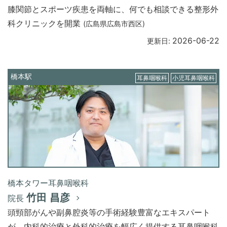
膝関節とスポーツ疾患を両軸に、何でも相談できる整形外
科クリニックを開業
(広島県広島市西区)
2026-06-22
更新日:
橋本駅
耳鼻咽喉科
小児耳鼻咽喉科
橋本タワー耳鼻咽喉科
竹田 昌彦
院長
頭頸部がんや副鼻腔炎等の手術経験豊富なエキスパート
が、内科的治療と外科的治療を幅広く提供する耳鼻咽喉科