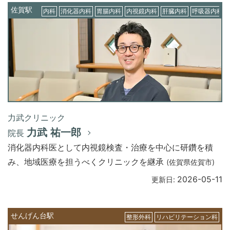
佐賀駅
内科
消化器内科
胃腸内科
内視鏡内科
肝臓内科
呼吸器内科
力武クリニック
力武 祐一郎
院長
消化器内科医として内視鏡検査・治療を中心に研鑽を積
み、地域医療を担うべくクリニックを継承
(佐賀県佐賀市)
2026-05-11
更新日:
せんげん台駅
整形外科
リハビリテーション科