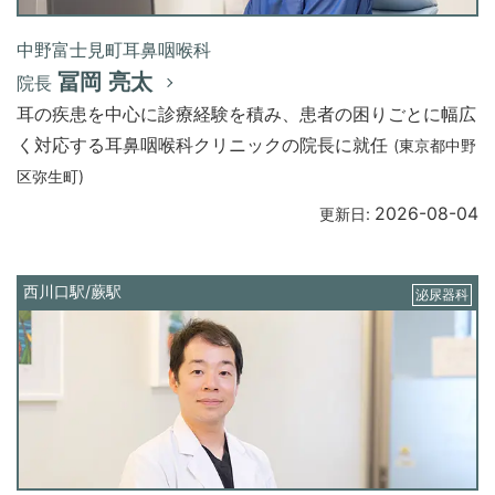
中野富士見町耳鼻咽喉科
冨岡 亮太
院長
耳の疾患を中心に診療経験を積み、患者の困りごとに幅広
く対応する耳鼻咽喉科クリニックの院長に就任
(東京都中野
区弥生町)
2026-08-04
更新日:
西川口駅/蕨駅
泌尿器科