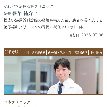
かわぐち泌尿器科クリニック
喜早 祐介
院長
幅広い泌尿器科診療の経験を積んだ後、患者を長く支える
泌尿器科クリニックの院長に就任
(埼玉県川口市)
2026-07-06
更新日:
弘明寺駅
内科
糖尿病内科
内分泌・代謝内科
循環器内科
消化器内科
中本クリニック