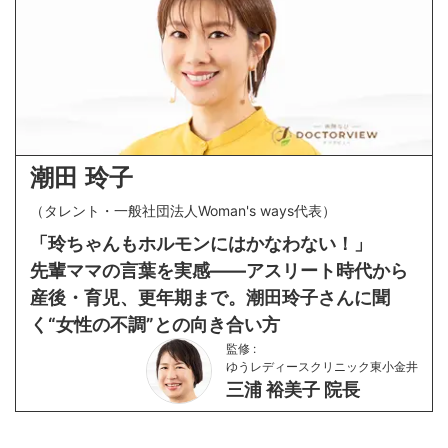
潮田 玲子
（
タレント・一般社団法人Woman's ways代表
）
「玲ちゃんもホルモンにはかなわない！」
先輩ママの言葉を実感——アスリート時代から
産後・育児、更年期まで。潮田玲子さんに聞
く“女性の不調”との向き合い方
監修 :
ゆうレディースクリニック東小金井
三浦 裕美子 院長