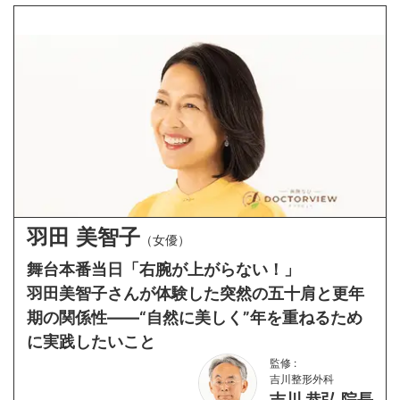
スペシャル対談
羽田 美智子
（
女優
）
舞台本番当日「右腕が上がらない！」
羽田美智子さんが体験した突然の五十肩と更年
期の関係性——“自然に美しく”年を重ねるため
に実践したいこと
監修 :
吉川整形外科
吉川 恭弘 院長