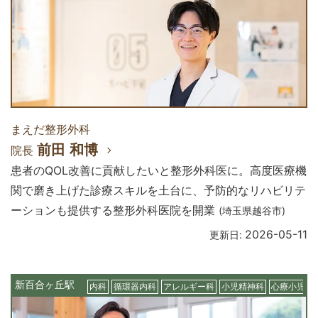
まえだ整形外科
前田 和博
院長
患者のQOL改善に貢献したいと整形外科医に。高度医療機
関で磨き上げた診療スキルを土台に、予防的なリハビリテ
ーションも提供する整形外科医院を開業
(埼玉県越谷市)
2026-05-11
更新日:
新百合ヶ丘駅
内科
循環器内科
アレルギー科
小児精神科
心療小児科