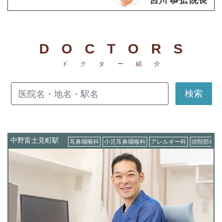
DOCTORS
ドクター紹介
検索
中野富士見町駅
耳鼻咽喉科
小児耳鼻咽喉科
アレルギー科
頭頸部外科