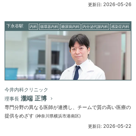
2026-05-26
更新日:
下永谷駅
内科
循環器内科
糖尿病内科
内分泌代謝内科
感染症内科
今井内科クリニック
瀧端 正博
理事長
専門分野の異なる医師が連携し、チームで質の高い医療の
提供をめざす
(神奈川県横浜市港南区)
2026-05-22
更新日: