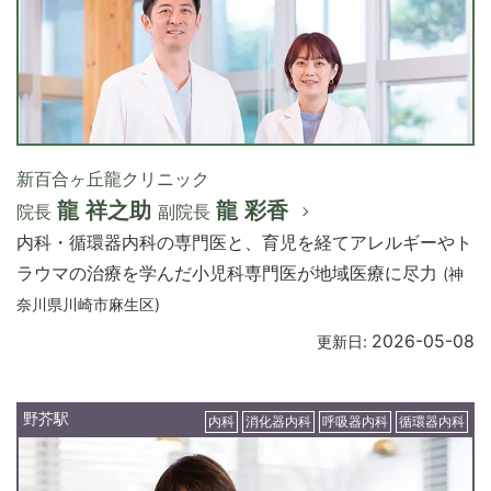
新百合ヶ丘龍クリニック
龍 祥之助
龍 彩香
院長
副院長
内科・循環器内科の専門医と、育児を経てアレルギーやト
ラウマの治療を学んだ小児科専門医が地域医療に尽力
(神
奈川県川崎市麻生区)
2026-05-08
更新日:
野芥駅
内科
消化器内科
呼吸器内科
循環器内科