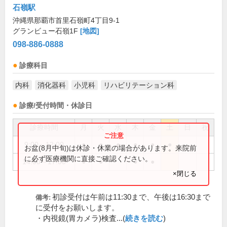
石嶺駅
沖縄県那覇市首里石嶺町4丁目9-1
グランビュー石嶺1F
[地図]
098-886-0888
診療科目
内科
消化器科
小児科
リハビリテーション科
診療/受付時間・休診日
診療時間
月
火
水
木
金
土
日
祝
9:00～12:00
●
●
●
●
●
●
お盆(8月中旬)は休診・休業の場合があります。来院前
に必ず医療機関に直接ご確認ください。
14:00～17:00
●
●
●
●
×閉じる
初診受付は午前は11:30まで、午後は16:30まで
備考:
に受付をお願いします。
・内視鏡(胃カメラ)検査...(
続きを読む
)