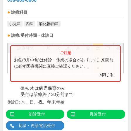
098-869-0600
診療科目
小児科
内科
消化器内科
診療/受付時間・休診日
診療時間
月
火
水
木
金
土
日
祝
8:30～12:00
●
●
●
●
●
お盆(8月中旬)は休診・休業の場合があります。来院前
に必ず医療機関に直接ご確認ください。
14:00～17:30
●
●
●
●
●
×閉じる
木は病児保育のみ
備考:
受付は診療終了30分前まで
木、日、祝、年末年始
休診日:
初診受付
再診受付
初診・再診電話受付