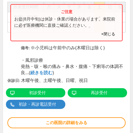
外来受付時間
月
火
水
木
金
土
日
祝
9:00～12:00
●
●
●
●
●
●
お盆(8月中旬)は休診・休業の場合があります。来院前
に必ず医療機関に直接ご確認ください。
14:00～17:30
●
●
●
●
×閉じる
※小児科は午前中のみ(木曜日は除く)
備考:
・風邪診療
発熱・咳・喉の痛み・鼻水・腹痛・下痢等の体調不
良...(
続きを読む
)
木曜午後、土曜午後、日曜、祝日
休診日:
初診受付
再診受付
初診・再診電話受付
この医院の詳細をみる