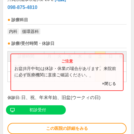
098-875-4810
診療科目
内科
循環器科
診療/受付時間・休診日
診療時間
月
火
水
木
金
土
日
祝
9:00～12:00
●
●
●
●
●
●
お盆(8月中旬)は休診・休業の場合があります。来院前
に必ず医療機関に直接ご確認ください。
14:00～18:00
●
●
●
●
×閉じる
日、祝、年末年始、旧盆(ウークィの日)
休診日:
初診受付
この医院の詳細をみる