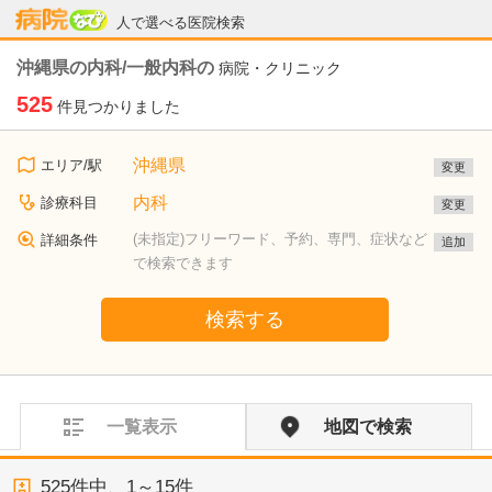
病院なび
人で選べる医院検索
沖縄県の内科/一般内科の
病院・クリニック
525
件見つかりました
沖縄県
エリア/駅
変更
内科
診療科目
変更
(未指定)フリーワード、予約、専門、症状など
詳細条件
追加
で検索できます
検索する
一覧表示
地図で検索
525
件中、
1～15件