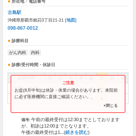
所在地・電話番号
古島駅
沖縄県那覇市銘苅3丁目21-21
[地図]
098-867-0012
診療科目
がん内科
内科
診療/受付時間・休診日
診療時間
月
火
水
木
金
土
日
祝
9:00～13:00
●
●
●
●
●
お盆(8月中旬)は休診・休業の場合があります。来院前
に必ず医療機関に直接ご確認ください。
14:30～17:30
●
●
●
●
●
×閉じる
午前の最終受付は12:30までとしております
備考:
が、初診は12:00までとなります。
午後の最終受付は1...(
続きを読む
)