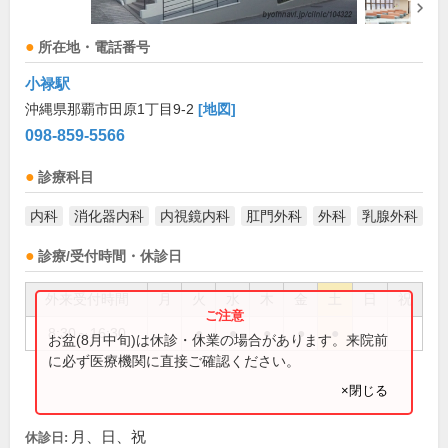
所在地・電話番号
小禄駅
沖縄県那覇市田原1丁目9-2
[地図]
098-859-5566
診療科目
内科
消化器内科
内視鏡内科
肛門外科
外科
乳腺外科
診療/受付時間・休診日
外来受付時間
月
火
水
木
金
土
日
祝
8:30～16:30
●
●
●
●
●
お盆(8月中旬)は休診・休業の場合があります。来院前
に必ず医療機関に直接ご確認ください。
×閉じる
月、日、祝
休診日: