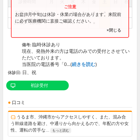
診療時間
月
火
水
木
金
土
日
祝
9:00～12:00
●
●
●
●
●
●
お盆(8月中旬)は休診・休業の場合があります。来院前
に必ず医療機関に直接ご確認ください。
14:00～18:00
●
●
●
●
×閉じる
臨時休診あり
備考:
現在、発熱外来の方は電話のみでの受付とさせてい
ただいております。
当医院の電話番号「0...(
続きを読む
)
日、祝
休診日:
初診受付
口コミ
うるま市、沖縄市からアクセスしやすく、また、混み合
う幹線道路を避け、中通りから向かえるので、年配の方や女
性、運転の苦手な...
もっと読む