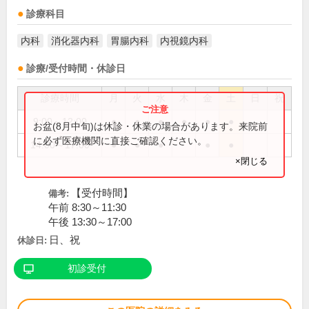
診療科目
内科
消化器内科
胃腸内科
内視鏡内科
診療/受付時間・休診日
診療時間
月
火
水
木
金
土
日
祝
9:00～12:00
●
●
●
●
●
●
お盆(8月中旬)は休診・休業の場合があります。来院前
に必ず医療機関に直接ご確認ください。
14:00～17:00
●
●
●
●
●
×閉じる
【受付時間】
備考:
午前 8:30～11:30
午後 13:30～17:00
日、祝
休診日:
初診受付