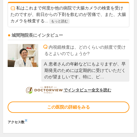
私はこれまで何度か他の病院で大腸カメラの検査を受け
たのですが、前日からの下剤を飲むのが苦痛で、また、大腸
カメラを検査する...
もっと読む
城間翔
院長
にインタビュー
内視鏡検査は、どのくらいの頻度で受け
るとよいのでしょうか?
患者さんの年齢などにもよりますが、早
期発見のためには定期的に受けていただく
のが望ましいです。特に、ピ…
DOCTORVIEW
でインタビュー全文を読む
この医院の詳細をみる
※
アクセス数