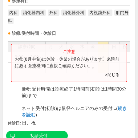
診療科目
内科
消化器内科
外科
消化器外科
内視鏡外科
肛門外
科
診療/受付時間・休診日
診療時間
月
火
水
木
金
土
日
祝
9:00～13:00
●
●
●
●
●
●
お盆(8月中旬)は休診・休業の場合があります。来院前
に必ず医療機関に直接ご確認ください。
14:00～18:00
●
●
●
●
×閉じる
受付時間は診療終了1時間前(初診は1時間30分
備考:
前)まで
ネット受付(初診)は鼠径ヘルニアのみの受付...(
続き
を読む
)
日、祝
休診日:
初診受付