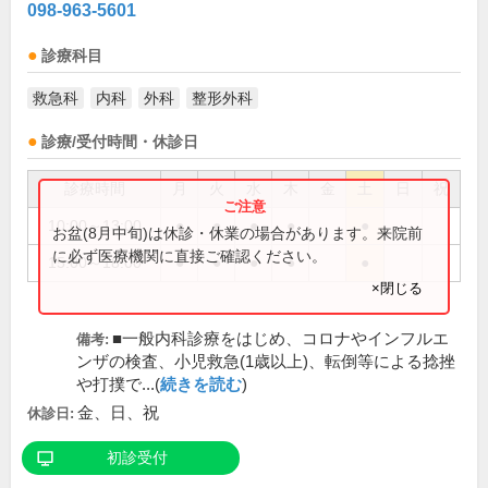
098-963-5601
診療科目
救急科
内科
外科
整形外科
診療/受付時間・休診日
診療時間
月
火
水
木
金
土
日
祝
10:00～13:00
●
●
●
●
●
お盆(8月中旬)は休診・休業の場合があります。来院前
に必ず医療機関に直接ご確認ください。
15:00～18:00
●
●
●
●
●
×閉じる
■一般内科診療をはじめ、コロナやインフルエ
備考:
ンザの検査、小児救急(1歳以上)、転倒等による捻挫
や打撲で...(
続きを読む
)
金、日、祝
休診日:
初診受付