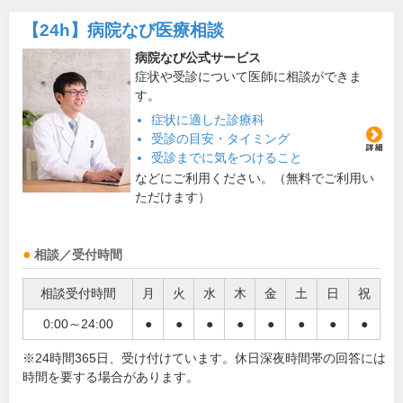
【24h】
病院なび医療相談
病院なび公式サービス
症状や受診について医師に相談ができま
す。
症状に適した診療科
受診の目安・タイミング
受診までに気をつけること
などにご利用ください。（無料でご利用い
ただけます）
相談／受付時間
相談受付時間
月
火
水
木
金
土
日
祝
0:00～24:00
●
●
●
●
●
●
●
●
※24時間365日、受け付けています。休日深夜時間帯の回答には
時間を要する場合があります。