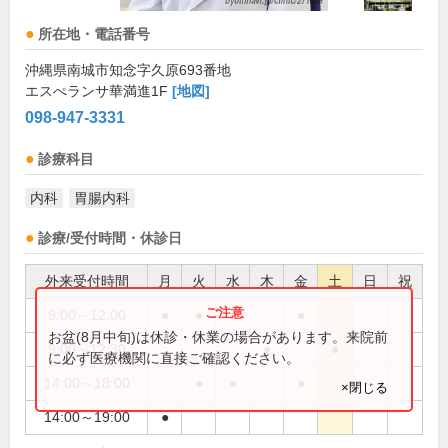
所在地・電話番号
沖縄県南城市知念字久原693番地
エスぺランサ華満進1F
[地図]
098-947-3331
診療科目
内科
胃腸内科
診療/受付時間・休診日
外来受付時間
月
火
水
木
金
土
日
祝
9:00～12:00
●
●
●
●
お盆(8月中旬)は休診・休業の場合があります。来院前
9:00～12:30
●
●
に必ず医療機関に直接ご確認ください。
14:00～18:00
●
●
●
×閉じる
14:00～19:00
●