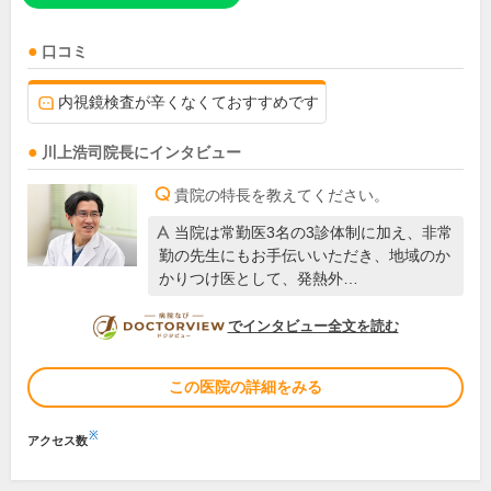
口コミ
内視鏡検査が辛くなくておすすめです
川上浩司
院長
にインタビュー
貴院の特長を教えてください。
当院は常勤医3名の3診体制に加え、非常
勤の先生にもお手伝いいただき、地域のか
かりつけ医として、発熱外…
DOCTORVIEW
でインタビュー全文を読む
この医院の詳細をみる
※
アクセス数