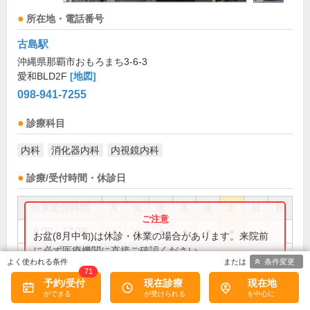
所在地・電話番号
古島駅
沖縄県那覇市おもろまち3-6-3
愛和BLD2F
[地図]
098-941-7255
診療科目
内科
消化器内科
内視鏡内科
診療/受付時間・休診日
外来受付時間
月
火
水
木
金
土
日
祝
9:00～12:30
●
●
●
●
●
●
お盆(8月中旬)は休診・休業の場合があります。来院前
に必ず医療機関に直接ご確認ください。
14:00～18:00
●
●
●
●
条件変更
×閉じる
71
予約/受付
現在診療
現在地
火・土曜午後は訪問診療を行っております。
備考: