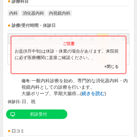
診療科目
内科
消化器内科
内視鏡内科
診療/受付時間・休診日
診療時間
月
火
水
木
金
土
日
祝
9:00～11:30
●
●
●
●
●
●
お盆(8月中旬)は休診・休業の場合があります。来院前
に必ず医療機関に直接ご確認ください。
14:00～17:00
●
●
●
×閉じる
一般内科診療を始め、専門的な消化器内科・内
備考:
視鏡内科としての診療を行います。
大腸ポリープ、早期大腸癌...(
続きを読む
)
日、祝
休診日:
初診受付
口コミ