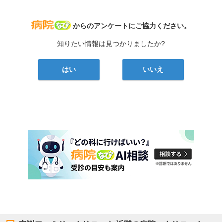
病院なび
からのアンケートにご協力ください。
知りたい情報は見つかりましたか?
はい
いいえ