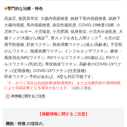
専門的な治療・特色
高血圧
脂質異常症
大腸内視鏡検査
鎮静下胃内視鏡検査
鎮静下
大腸内視鏡
胃内視鏡検査
炎症性腸疾患
COVID-19検査/治療
小
児科アレルギー
小児喘息
小児肥満
低身長症
小児内分泌疾患
大
※
※
腸ドック/大腸がん検診
胃カメラを含む人間ドック
小児の定
期予防接種
肝炎ワクチン
肺炎球菌ワクチン(成人/高齢者)
子宮頸
がんワクチン
髄膜炎菌ワクチン
インフルエンザワクチン
麻疹・
風疹混合(MR)ワクチン
RSウイルスワクチン(60歳以上)
RSウイ
ルスワクチン(乳幼児)
帯状疱疹ワクチン
高齢者のCOVID-19ワク
チン(定期接種)
COVID-19ワクチン(任意接種)
肝炎ワクチン:予約があれば、A型も対応可能です。
「※」がつく項目は自由診療(保険適用外)、または治療内容や適用制限
により自由診療となる場合があります。
詳しく見る
本情報に関するご注意
【掲載情報に関するご注意】
機能・特徴
の項目の、