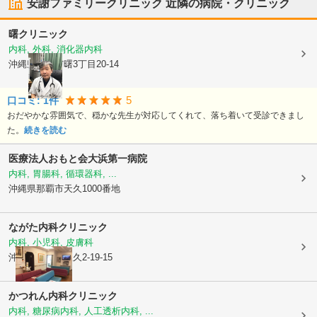
安謝ファミリークリニック
近隣の病院・クリニック
曙クリニック
内科, 外科, 消化器内科
沖縄県那覇市
曙3丁目20-14
5
口コミ:
1
件
おだやかな雰囲気で、穏かな先生が対応してくれて、落ち着いて受診できまし
た。
続きを読む
医療法人おもと会大浜第一病院
内科, 胃腸科, 循環器科, ...
沖縄県那覇市
天久1000番地
ながた内科クリニック
内科, 小児科, 皮膚科
沖縄県那覇市
天久2-19-15
かつれん内科クリニック
内科, 糖尿病内科, 人工透析内科, ...