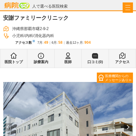
病院なび
人で選べる医院検索
安謝ファミリークリニック
沖縄県那覇市曙2-9-2
小児科
内科
消化器内科
※
49
58
904
アクセス数
7月
:
6月
:
過去12ヶ月:
医院トップ
診療案内
医師
口コミ(
0
)
アクセス
医療機関からの
メッセージあり