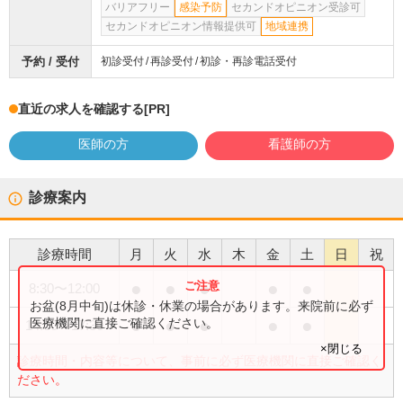
バリアフリー
感染予防
セカンドオピニオン受診可
セカンドオピニオン情報提供可
地域連携
予約 / 受付
初診受付
再診受付
初診・再診電話受付
直近の求人を確認する
[PR]
医師の方
看護師の方
診療案内
診療時間
月
火
水
木
金
土
日
祝
●
●
●
●
●
8:30
〜
12:00
お盆(8月中旬)は休診・休業の場合があります。来院前に必ず
●
●
●
●
●
医療機関に直接ご確認ください。
14:00
〜
17:30
×閉じる
診療時間・内容等について、事前に必ず医療機関に直接ご確認く
ださい。