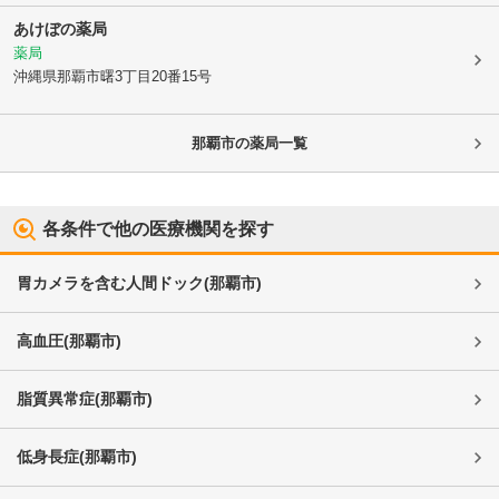
あけぼの薬局
薬局
沖縄県那覇市
曙3丁目20番15号
那覇市
の薬局一覧
各条件で他の医療機関を探す
胃カメラを含む人間ドック
(
那覇市
)
高血圧
(
那覇市
)
脂質異常症
(
那覇市
)
低身長症
(
那覇市
)