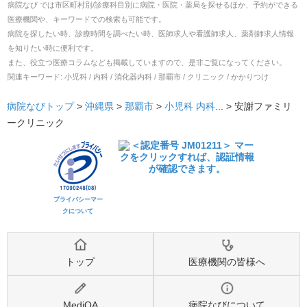
病院なび では市区町村別/診療科目別に病院・医院・薬局を探せるほか、予約ができる
医療機関や、キーワードでの検索も可能です。
病院を探したい時、診療時間を調べたい時、医師求人や看護師求人、薬剤師求人情報
を知りたい時に便利です。
また、役立つ医療コラムなども掲載していますので、是非ご覧になってください。
関連キーワード:
小児科 / 内科 / 消化器内科 / 那覇市 / クリニック / かかりつけ
病院なびトップ
>
沖縄県
>
那覇市
>
小児科
内科
... >
安謝ファミリ
ークリニック
プライバシーマー
クについて
トップ
医療機関の皆様へ
MediQA
病院なびについて