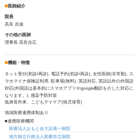
医師紹介
院長
高良 吉迪
その他の医師
理事長 高良吉広
機能・特徴
ネット受付(初診/再診)
電話予約(初診/再診)
女性医師(非常勤)
ス
マホマイナ保険証利用
駐車場(無料)
英語対応
英語以外の外国語
対応(外国語は基本的にスマホアプリやgoogle翻訳を介した対応に
なります。)
感染予防対策
低身長外来、こどもデイケア(病児保育)
地域医療連携体制あり
連携医療機関
医療法人おもと会大浜第一病院
地方独立行政法人那覇市立病院