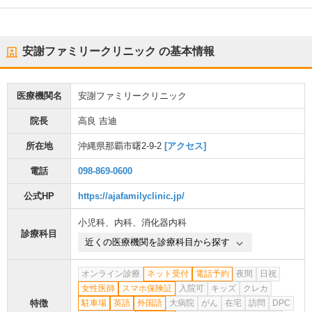
安謝ファミリークリニック
の基本情報
医療機関名
安謝ファミリークリニック
院長
高良 吉迪
所在地
沖縄県那覇市曙2-9-2
[アクセス]
電話
098-869-0600
公式HP
https://ajafamilyclinic.jp/
小児科
、
内科
、
消化器内科
診療科目
近くの医療機関を診療科目から探す
オンライン診療
ネット受付
電話予約
夜間
日祝
女性医師
スマホ保険証
入院可
キッズ
クレカ
特徴
駐車場
英語
外国語
大病院
がん
在宅
訪問
DPC