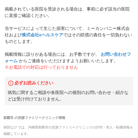
掲載されている医院を受診される場合は、事前に必ず該当の医院
に直接ご確認ください。
当サービスによって生じた損害について、ミーカンパニー株式会
社および
株式会社eヘルスケア
ではその賠償の責任を一切負わない
ものとします。
掲載情報に誤りがある場合には、お手数ですが、
お問い合わせフ
ォーム
からご連絡をいただけますようお願いいたします。
※お電話での対応は行っておりません
必ずお読みください
病気に関するご相談や各医院への個別のお問い合わせ・紹介な
どは受け付けておりません。
那覇市
の
安謝ファミリークリニック
情報
病院なび では、
沖縄県
那覇市
の
安謝ファミリークリニック
の
評判・求人・転職
情報を
掲載しています。