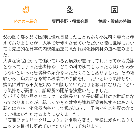
ドクター紹介
専門分野・得意分野
施設・設備の特徴
父の働く姿を見て医師に憧れ目指したこともあり小児科を専門と考
えておりましたが、大学で研修をさせていただいた際に世界におい
ても先進的な日本の内視鏡治療に惹かれ消化器内科の道へ進みまし
た。
大きな病院ばかりで働いていると病気が進行してしまってから受診
となってしまった患者様や、どこの科で診てもらったら良いかわか
らないといった患者様の紹介をいただくこともありました。その経
験から、病気になる前の段階での予防を行いたいという気持ちや、
病気に対する不安を始めに相談していただける窓口になりたいとい
う気持ちが高まり、診療所の開業を決意いたしました。
父が『安謝小児クリニック』の院長として長い間皆様のお世話にな
っておりましたが、親しんできた建物を離れ新築移転するにあたり
新たに内科・消化器内科として私が加わり、子供からご年配の方ま
でご相談いただけるようになりました。
『安謝ファミリークリニック』と名称を変え、皆様に愛されるクリ
ニックを目指し努めていきたいと思っております。