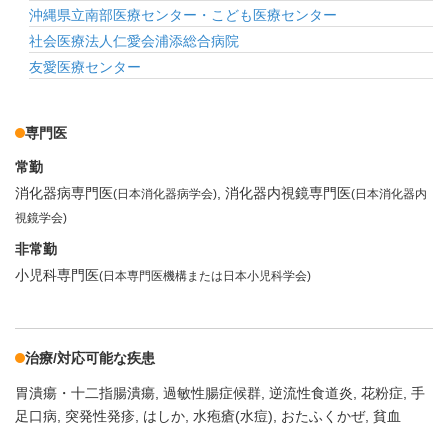
沖縄県立南部医療センター・こども医療センター
社会医療法人仁愛会浦添総合病院
友愛医療センター
専門医
常勤
消化器病専門医
消化器内視鏡専門医
(日本消化器病学会)
(日本消化器内
視鏡学会)
非常勤
小児科専門医
(日本専門医機構または日本小児科学会)
治療/対応可能な疾患
胃潰瘍・十二指腸潰瘍
過敏性腸症候群
逆流性食道炎
花粉症
手
足口病
突発性発疹
はしか
水疱瘡(水痘)
おたふくかぜ
貧血