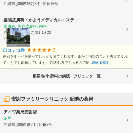
沖縄県那覇市
銘苅3丁目9番18号
嘉陽皮膚科・かようメディカルエステ
皮膚科, 美容皮膚科, 内科
沖縄県那覇市
上之屋1-19-22
2階・3階
5
口コミ:
1
件
患部をルーペを使ってしっかり診てくれます。細かく病気のことも教えてくれ
て、とても信頼しています。 院内処方でもあるので便...
続きを読む
那覇市(小児科)の病院・クリニック一覧
安謝ファミリークリニック
近隣の薬局
アイワ薬局安謝店
薬局
沖縄県那覇市
曙2丁目9番2号