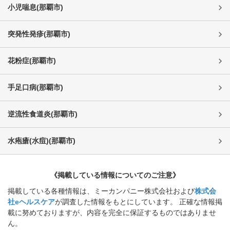
小児喘息
(
那覇市
)
突発性発疹
(
那覇市
)
花粉症
(
那覇市
)
手足口病
(
那覇市
)
逆流性食道炎
(
那覇市
)
水疱瘡(水痘)
(
那覇市
)
《掲載している情報についてのご注意》
掲載している各種情報は、ミーカンパニー株式会社および
株式会
社eヘルスケア
が調査した情報をもとにしています。 正確な情報掲
載に努めておりますが、内容を完全に保証するものではありませ
ん。