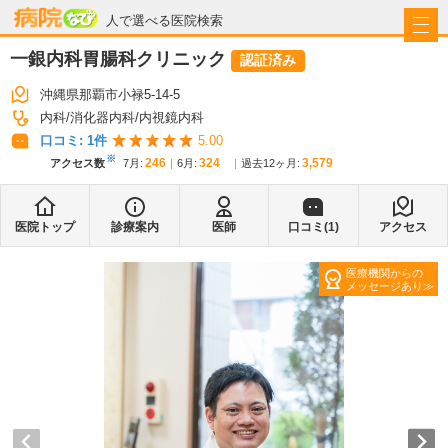
病院なび
人で選べる医院検索
一銀内科胃腸科クリニック
認証済み
沖縄県那覇市小禄5-14-5
内科
消化器内科
内視鏡内科
口コミ:
1
件
5.00
※
246
324
3,579
アクセス数
7月
:
6月
:
過去12ヶ月:
医院トップ
診療案内
医師
口コミ(
1
)
アクセス
医療機関からの
メッセージあり