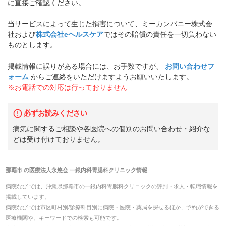
に直接ご確認ください。
当サービスによって生じた損害について、ミーカンパニー株式会
社および
株式会社eヘルスケア
ではその賠償の責任を一切負わない
ものとします。
掲載情報に誤りがある場合には、お手数ですが、
お問い合わせフ
ォーム
からご連絡をいただけますようお願いいたします。
※お電話での対応は行っておりません
必ずお読みください
病気に関するご相談や各医院への個別のお問い合わせ・紹介な
どは受け付けておりません。
那覇市
の
医療法人永悠会 一銀内科胃腸科クリニック
情報
病院なび では、
沖縄県
那覇市
の
一銀内科胃腸科クリニック
の
評判・求人・転職
情報を
掲載しています。
病院なび では市区町村別/診療科目別に病院・医院・薬局を探せるほか、予約ができる
医療機関や、キーワードでの検索も可能です。