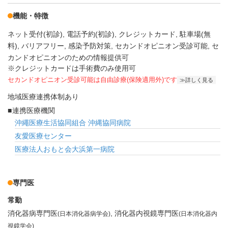
機能・特徴
ネット受付(初診)
電話予約(初診)
クレジットカード
駐車場(無
料)
バリアフリー
感染予防対策
セカンドオピニオン受診可能
セ
カンドオピニオンのための情報提供可
※クレジットカードは手術費のみ使用可
セカンドオピニオン受診可能
は自由診療(保険適用外)です
詳しく見る
地域医療連携体制あり
連携医療機関
沖繩医療生活協同組合 沖縄協同病院
友愛医療センター
医療法人おもと会大浜第一病院
専門医
常勤
消化器病専門医
消化器内視鏡専門医
(日本消化器病学会)
(日本消化器内
視鏡学会)