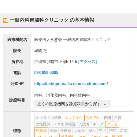
一銀内科胃腸科クリニック
の基本情報
医療機関名
医療法人永悠会 一銀内科胃腸科クリニック
院長
城間 翔
所在地
沖縄県那覇市小禄5-14-5
[アクセス]
電話
098-858-5005
公式HP
https://ichigin-naika-ichoka-clinic.com/
内科
、
消化器内科
、
内視鏡内科
診療科目
近くの医療機関を診療科目から探す
オンライン診療
ネット受付
電話予約
夜間
日祝
女性医師
スマホ保険証
入院可
キッズ
クレカ
特徴
駐車場
英語
外国語
大病院
がん
在宅
訪問
DPC