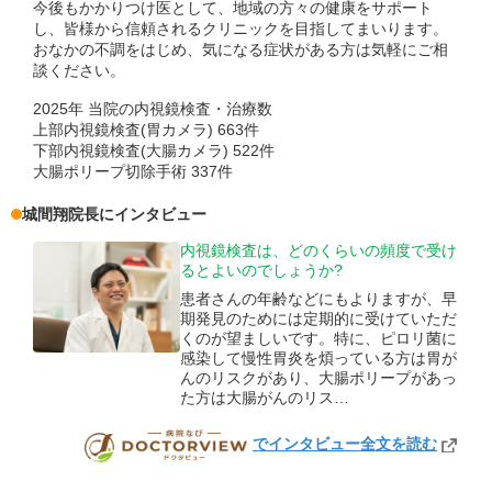
今後もかかりつけ医として、地域の方々の健康をサポート
し、皆様から信頼されるクリニックを目指してまいります。
おなかの不調をはじめ、気になる症状がある方は気軽にご相
談ください。
2025年 当院の内視鏡検査・治療数
上部内視鏡検査(胃カメラ) 663件
下部内視鏡検査(大腸カメラ) 522件
大腸ポリープ切除手術 337件
城間翔
院長
にインタビュー
内視鏡検査は、どのくらいの頻度で受け
るとよいのでしょうか?
患者さんの年齢などにもよりますが、早
期発見のためには定期的に受けていただ
くのが望ましいです。特に、ピロリ菌に
感染して慢性胃炎を煩っている方は胃が
んのリスクがあり、大腸ポリープがあっ
た方は大腸がんのリス…
でインタビュー全文を読む
DOCTORVIEW