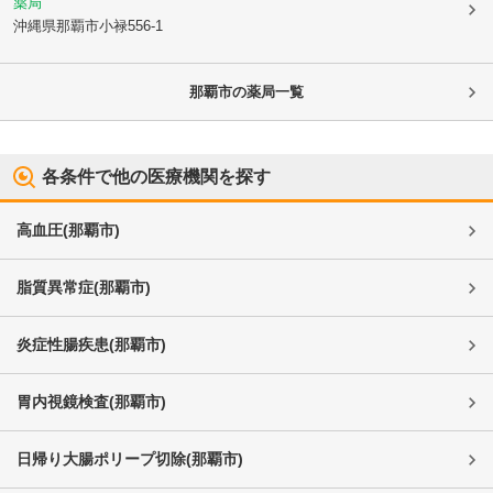
薬局
沖縄県那覇市
小禄556-1
那覇市
の薬局一覧
各条件で他の医療機関を探す
高血圧
(
那覇市
)
脂質異常症
(
那覇市
)
炎症性腸疾患
(
那覇市
)
胃内視鏡検査
(
那覇市
)
日帰り大腸ポリープ切除
(
那覇市
)