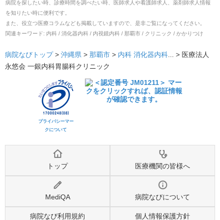
病院を探したい時、診療時間を調べたい時、医師求人や看護師求人、薬剤師求人情報
を知りたい時に便利です。
また、役立つ医療コラムなども掲載していますので、是非ご覧になってください。
関連キーワード:
内科 / 消化器内科 / 内視鏡内科 / 那覇市 / クリニック / かかりつけ
病院なびトップ
>
沖縄県
>
那覇市
>
内科
消化器内科
... >
医療法人
永悠会 一銀内科胃腸科クリニック
プライバシーマー
クについて
トップ
医療機関の皆様へ
MediQA
病院なびについて
病院なび利用規約
個人情報保護方針