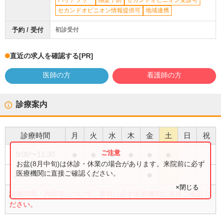
バリアフリー
感染予防
セカンドオピニオン受診可
セカンドオピニオン情報提供可
地域連携
予約 / 受付
初診受付
直近の求人を確認する
[PR]
医師の方
看護師の方
診療案内
診療時間
月
火
水
木
金
土
日
祝
●
●
●
●
●
●
9:00
〜
11:30
お盆(8月中旬)は休診・休業の場合があります。来院前に必ず
●
●
●
医療機関に直接ご確認ください。
14:00
〜
17:00
×閉じる
診療時間・内容等について、事前に必ず医療機関に直接ご確認く
ださい。