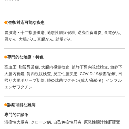
治療/対応可能な疾患
胃潰瘍・十二指腸潰瘍
過敏性腸症候群
逆流性食道炎
食道がん
胃がん
大腸がん
直腸がん
結腸がん
専門的な治療・特色
高血圧
脂質異常症
大腸内視鏡検査
鎮静下胃内視鏡検査
鎮静下
大腸内視鏡
胃内視鏡検査
炎症性腸疾患
COVID-19検査/治療
日
帰り大腸ポリープ切除
肺炎球菌ワクチン(成人/高齢者)
インフル
エンザワクチン
診察可能な難病
専門的に診る
潰瘍性大腸炎
クローン病
自己免疫性肝炎
原発性胆汁性肝硬変