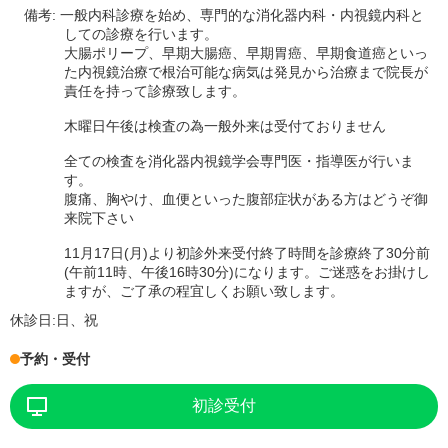
備考:
一般内科診療を始め、専門的な消化器内科・内視鏡内科と
しての診療を行います。
大腸ポリープ、早期大腸癌、早期胃癌、早期食道癌といっ
た内視鏡治療で根治可能な病気は発見から治療まで院長が
責任を持って診療致します。
木曜日午後は検査の為一般外来は受付ておりません
全ての検査を消化器内視鏡学会専門医・指導医が行いま
す。
腹痛、胸やけ、血便といった腹部症状がある方はどうぞ御
来院下さい
11月17日(月)より初診外来受付終了時間を診療終了30分前
(午前11時、午後16時30分)になります。ご迷惑をお掛けし
ますが、ご了承の程宜しくお願い致します。
休診日:
日、祝
予約・受付
初診受付