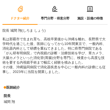
ドクター紹介
専門分野・得意分野
施設・設備の特徴
院長 城間 翔(しろま しょう)
私は那覇市で生まれ育ち、高校卒業後から沖縄を離れ、長野県で大
学時代を過ごした後、医師になってから10年間東京で、一般内科、
消化器内科として研鑽を重ねてきました。特に癌専門病院である
「がん研有明病院」で内視鏡の診断・治療技術を学び、胃カメラ、
大腸カメラといった消化管(胃腸)分野を専門に、検査から高度な技
術を要する内視鏡手術まで幅広く経験を積みました。
その後、沖縄協同病院で消化器疾患を中心に一般内科の診療にも従
事し、2023年に当院を開業しました。
医師紹介
院長
城間 翔