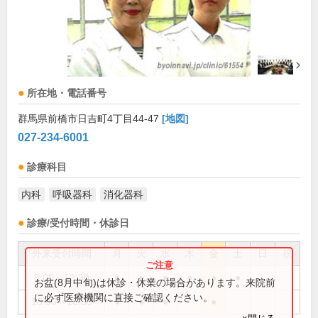
所在地・電話番号
群馬県前橋市日吉町4丁目44-47
[地図]
027-234-6001
診療科目
内科
呼吸器科
消化器科
診療/受付時間・休診日
外来受付時間
月
火
水
木
金
土
日
祝
8:00～12:30
●
●
●
●
●
●
お盆(8月中旬)は休診・休業の場合があります。来院前
に必ず医療機関に直接ご確認ください。
15:00～16:30
●
●
●
●