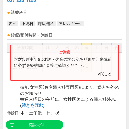
027-326-4155
診療科目
内科
小児科
呼吸器科
アレルギー科
診療/受付時間・休診日
診療時間
月
火
水
木
金
土
日
祝
9:00～12:00
●
●
●
●
●
●
お盆(8月中旬)は休診・休業の場合があります。来院前
に必ず医療機関に直接ご確認ください。
15:00～18:00
●
●
●
●
×閉じる
女性医師(産婦人科専門医)による、婦人科外来
備考:
のお知らせ
毎週木曜日の午前に、女性医師による婦人科外来...
(
続きを読む
)
木・土午後、日、祝
休診日:
初診受付