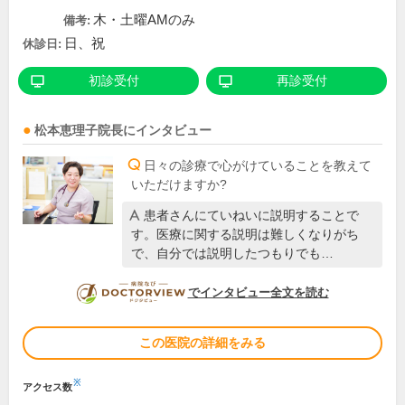
木・土曜AMのみ
備考:
日、祝
休診日:
初診受付
再診受付
松本恵理子
院長
にインタビュー
日々の診療で心がけていることを教えて
いただけますか?
患者さんにていねいに説明することで
す。医療に関する説明は難しくなりがち
で、自分では説明したつもりでも…
DOCTORVIEW
でインタビュー全文を読む
この医院の詳細をみる
※
アクセス数