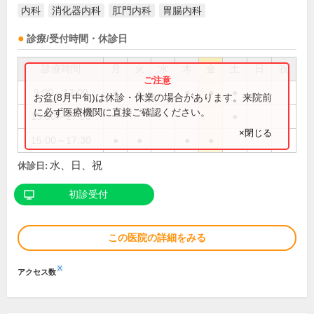
内科
消化器内科
肛門内科
胃腸内科
診療/受付時間・休診日
診療時間
月
火
水
木
金
土
日
祝
9:00～12:00
●
●
●
●
●
お盆(8月中旬)は休診・休業の場合があります。来院前
に必ず医療機関に直接ご確認ください。
15:00～17:00
●
×閉じる
15:00～17:30
●
●
●
●
水、日、祝
休診日:
初診受付
この医院の詳細をみる
※
アクセス数