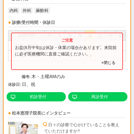
内科
外科
麻酔科
診療/受付時間・休診日
診療時間
月
火
水
木
金
土
日
祝
9:00～12:30
●
●
●
●
●
●
お盆(8月中旬)は休診・休業の場合があります。来院前
に必ず医療機関に直接ご確認ください。
15:00～18:00
●
●
●
●
×閉じる
木・土曜AMのみ
備考:
日、祝
休診日:
初診受付
再診受付
松本恵理子
院長
にインタビュー
日々の診療で心がけていることを教え
ていただけますか?