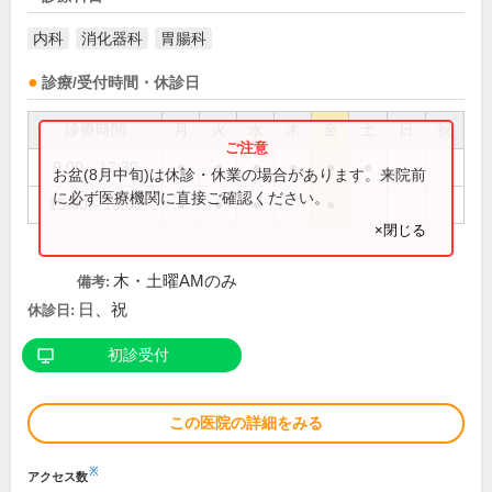
内科
消化器科
胃腸科
診療/受付時間・休診日
診療時間
月
火
水
木
金
土
日
祝
9:00～12:30
●
●
●
●
●
●
お盆(8月中旬)は休診・休業の場合があります。来院前
に必ず医療機関に直接ご確認ください。
15:00～18:00
●
●
●
●
×閉じる
木・土曜AMのみ
備考:
日、祝
休診日:
初診受付
この医院の詳細をみる
※
アクセス数