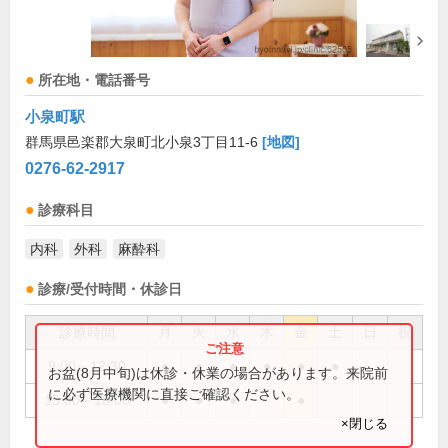
所在地・電話番号
小泉町駅
群馬県邑楽郡大泉町北小泉3丁目11-6
[地図]
0276-62-2917
診療科目
内科
外科
麻酔科
診療/受付時間・休診日
診療時間
月
火
水
木
金
土
日
祝
9:00～12:30
●
●
●
●
●
●
お盆(8月中旬)は休診・休業の場合があります。来院前
に必ず医療機関に直接ご確認ください。
15:00～18:00
●
●
●
●
×閉じる