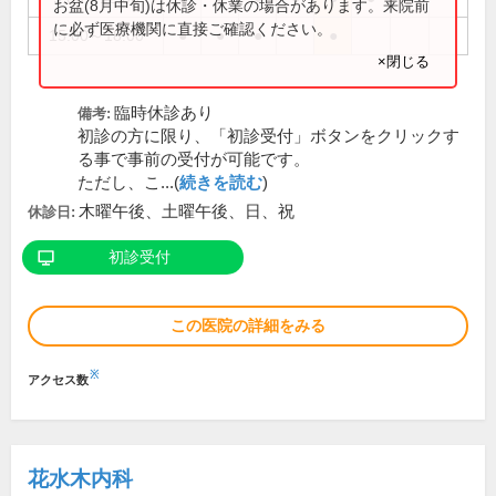
お盆(8月中旬)は休診・休業の場合があります。来院前
に必ず医療機関に直接ご確認ください。
15:00～18:00
●
●
●
●
×閉じる
臨時休診あり
備考:
初診の方に限り、「初診受付」ボタンをクリックす
る事で事前の受付が可能です。
ただし、こ...(
続きを読む
)
木曜午後、土曜午後、日、祝
休診日:
初診受付
この医院の詳細をみる
※
アクセス数
花水木内科