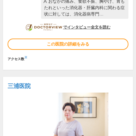
おなかの痛み、食欲不振、胸やけ、胃も
たれといった消化器・肝臓内科に関わる症
状に対しては、消化器病専門…
DOCTORVIEW
でインタビュー全文を読む
この医院の詳細をみる
※
アクセス数
三浦医院