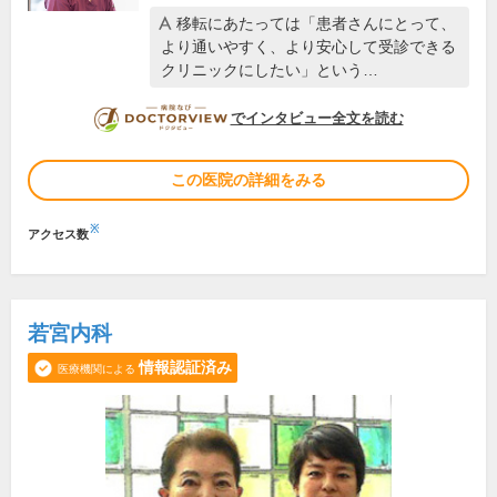
移転にあたっては「患者さんにとって、
より通いやすく、より安心して受診できる
クリニックにしたい」という…
DOCTORVIEW
でインタビュー全文を読む
この医院の詳細をみる
※
アクセス数
若宮内科
情報認証済み
医療機関による