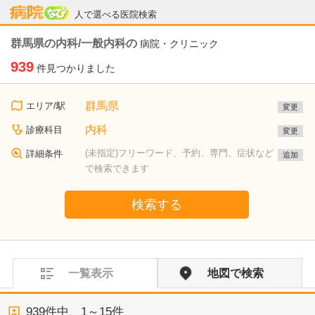
病院なび
人で選べる医院検索
群馬県の内科/一般内科の
病院・クリニック
939
件見つかりました
群馬県
エリア/駅
変更
内科
診療科目
変更
(未指定)フリーワード、予約、専門、症状など
詳細条件
追加
で検索できます
検索する
一覧表示
地図で検索
939
件中、
1～15件