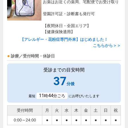
お薬はお近くの薬局、宅配便でお受け取り
登園許可証・診断書も発行可
【夜間休日・全国エリア】
【健康保険適用】
【アレルギー・花粉症専門外来】はじめました！
こちらから＞＞
診療／受付時間・休診日
受診までの目安時間
37
分後
11
44
時
分ごろ
最短
にお呼びいたします
受付時間
月
火
水
木
金
土
日
祝
0:00～24:00
●
●
●
●
●
●
●
●