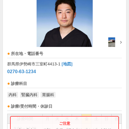
所在地・電話番号
群馬県伊勢崎市三室町4413-1
[地図]
0270-63-1234
診療科目
内科
腎臓内科
胃腸科
診療/受付時間・休診日
診療時間
月
火
水
木
金
土
日
祝
9:00～12:00
●
●
●
●
●
●