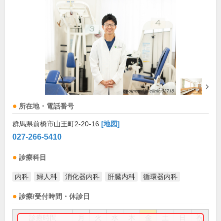
所在地・電話番号
群馬県前橋市山王町2-20-16
[地図]
027-266-5410
診療科目
内科
婦人科
消化器内科
肝臓内科
循環器内科
診療/受付時間・休診日
診療時間
月
火
水
木
金
土
日
祝