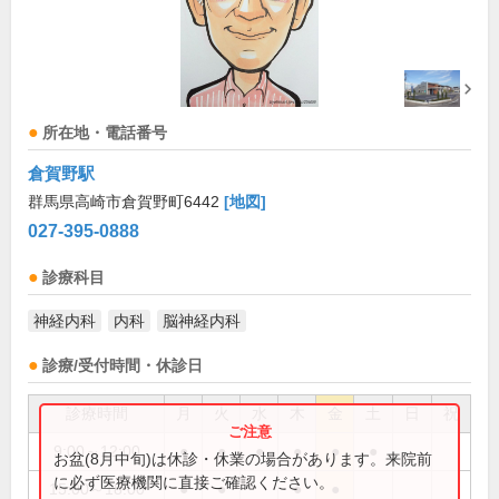
所在地・電話番号
倉賀野駅
群馬県高崎市倉賀野町6442
[地図]
027-395-0888
診療科目
神経内科
内科
脳神経内科
診療/受付時間・休診日
診療時間
月
火
水
木
金
土
日
祝
9:00～12:00
●
●
●
●
●
●
お盆(8月中旬)は休診・休業の場合があります。来院前
に必ず医療機関に直接ご確認ください。
15:00～18:00
●
●
●
●