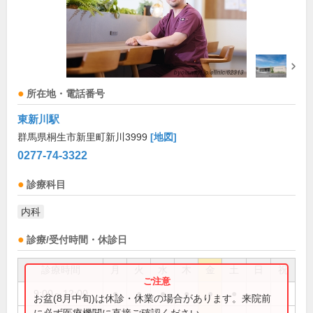
所在地・電話番号
東新川駅
群馬県桐生市新里町新川3999
[地図]
0277-74-3322
診療科目
内科
診療/受付時間・休診日
診療時間
月
火
水
木
金
土
日
祝
9:00～12:00
●
●
●
●
●
●
お盆(8月中旬)は休診・休業の場合があります。来院前
に必ず医療機関に直接ご確認ください。