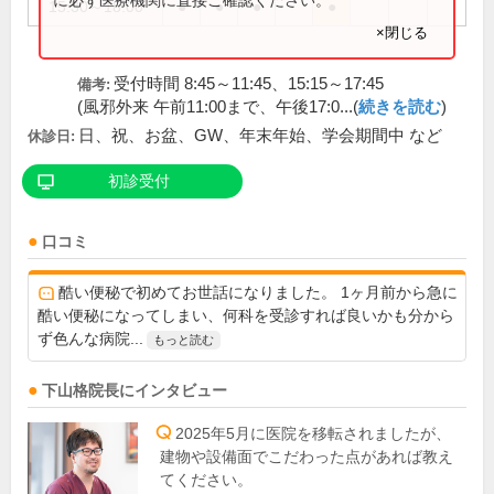
15:30～18:00
●
●
●
●
×閉じる
受付時間 8:45～11:45、15:15～17:45
備考:
(風邪外来 午前11:00まで、午後17:0...(
続きを読む
)
日、祝、お盆、GW、年末年始、学会期間中 など
休診日:
初診受付
口コミ
酷い便秘で初めてお世話になりました。 1ヶ月前から急に
酷い便秘になってしまい、何科を受診すれば良いかも分から
ず色んな病院...
もっと読む
下山格
院長
にインタビュー
2025年5月に医院を移転されましたが、
建物や設備面でこだわった点があれば教え
てください。