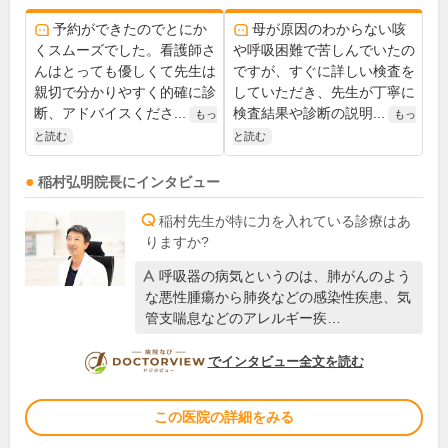
予約ができたのでとにか
母が原因のわからない咳
くスムーズでした。看護師さ
や呼吸困難で苦しんでいたの
んはとっても優しくて先生は
ですが、すぐに詳しい検査を
親切で分かりやすく的確に診
していただき、先生が丁寧に
断、アドバイスくださ...
検査結果や診断の説明...
もっ
もっ
と読む
と読む
稲村弘明
院長
にインタビュー
稲村先生が特に力を入れている診療はあ
りますか?
呼吸器の病気というのは、肺がんのよう
な悪性腫瘍から肺炎などの感染性疾患、気
管支喘息などのアレルギー疾…
DOCTORVIEW
でインタビュー全文を読む
この医院の詳細をみる