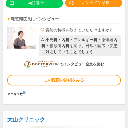
オンライン診療
初診受付
乾恵輔
院長
にインタビュー
貴院の特徴を教えていただけますか?
小児科・内科・アレルギー科・循環器内
科・糖尿病内科を掲げ、日常の幅広い疾患
に対応していることでしょう…
DOCTORVIEW
でインタビュー全文を読む
この医院の詳細をみる
※
アクセス数
大山クリニック