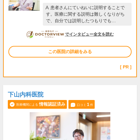
患者さんにていねいに説明することで
す。医療に関する説明は難しくなりがち
で、自分では説明したつもりでも…
DOCTORVIEW
でインタビュー全文を読む
この医院の詳細をみる
PR
下山内科医院
情報認証済み
1
医療機関による
口コミ
件