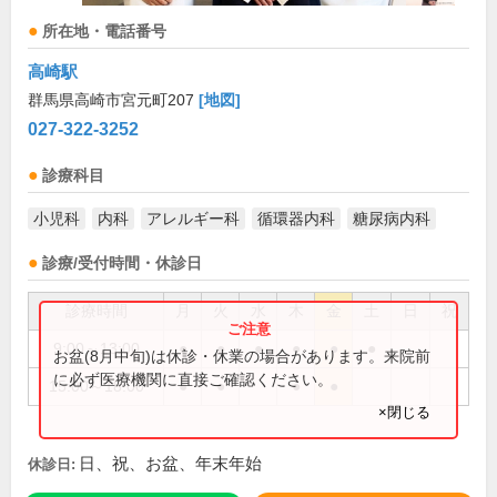
所在地・電話番号
高崎駅
群馬県高崎市宮元町207
[地図]
027-322-3252
診療科目
小児科
内科
アレルギー科
循環器内科
糖尿病内科
診療/受付時間・休診日
診療時間
月
火
水
木
金
土
日
祝
9:00～13:00
●
●
●
●
●
●
お盆(8月中旬)は休診・休業の場合があります。来院前
に必ず医療機関に直接ご確認ください。
15:00～18:00
●
●
●
●
×閉じる
日、祝、お盆、年末年始
休診日: