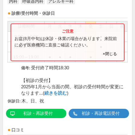
内科
呼吸器内科
アレルギー科
診療/受付時間・休診日
診療時間
月
火
水
木
金
土
日
祝
9:00～12:30
●
●
●
●
●
お盆(8月中旬)は休診・休業の場合があります。来院前
に必ず医療機関に直接ご確認ください。
15:00～17:00
●
×閉じる
15:00～19:00
●
●
●
●
受付終了時間18:30
備考:
【初診の受付】
2025年1月から当面の間、初診の受付時間が変更に
なります...(
続きを読む
)
木、日、祝
休診日:
初診・再診受付
初診・再診電話受付
口コミ