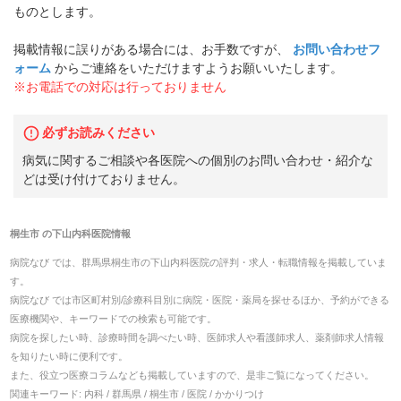
ものとします。
掲載情報に誤りがある場合には、お手数ですが、
お問い合わせフ
ォーム
からご連絡をいただけますようお願いいたします。
※お電話での対応は行っておりません
必ずお読みください
病気に関するご相談や各医院への個別のお問い合わせ・紹介な
どは受け付けておりません。
桐生市
の
下山内科医院
情報
病院なび では、
群馬県
桐生市
の
下山内科医院
の
評判・求人・転職
情報を掲載していま
す。
病院なび では市区町村別/診療科目別に病院・医院・薬局を探せるほか、予約ができる
医療機関や、キーワードでの検索も可能です。
病院を探したい時、診療時間を調べたい時、医師求人や看護師求人、薬剤師求人情報
を知りたい時に便利です。
また、役立つ医療コラムなども掲載していますので、是非ご覧になってください。
関連キーワード:
内科 / 群馬県 / 桐生市 / 医院 / かかりつけ