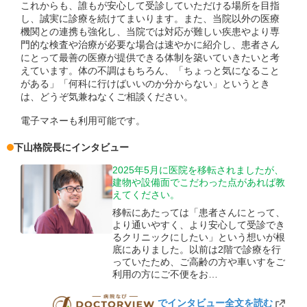
これからも、誰もが安心して受診していただける場所を目指
し、誠実に診療を続けてまいります。また、当院以外の医療
機関との連携も強化し、当院では対応が難しい疾患やより専
門的な検査や治療が必要な場合は速やかに紹介し、患者さん
にとって最善の医療が提供できる体制を築いていきたいと考
えています。体の不調はもちろん、「ちょっと気になること
がある」「何科に行けばいいのか分からない」というとき
は、どうぞ気兼ねなくご相談ください。
電子マネーも利用可能です。
下山格
院長
にインタビュー
2025年5月に医院を移転されましたが、
建物や設備面でこだわった点があれば教
えてください。
移転にあたっては「患者さんにとって、
より通いやすく、より安心して受診でき
るクリニックにしたい」という想いが根
底にありました。以前は2階で診療を行
っていたため、ご高齢の方や車いすをご
利用の方にご不便をお…
でインタビュー全文を読む
DOCTORVIEW