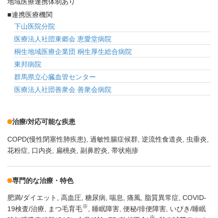
地域医療連携体制あり
連携医療機関
下山医院分院
医療法人社団東郷会 恵愛堂病院
桐生地域医療企業団 桐生厚生総合病院
東邦病院
群馬県立心臓血管センター
医療法人社団善衆会 善衆会病院
治療/対応可能な疾患
COPD(慢性閉塞性肺疾患)
過敏性腸症候群
逆流性食道炎
虫垂炎
花粉症
口内炎
扁桃炎
副鼻腔炎
帯状疱疹
専門的な治療・特色
肥満/ダイエット
高血圧
糖尿病
喘息
痛風
脂質異常症
COVID-
※
19検査/治療
まつ毛育毛
睡眠障害
便秘/排便障害
いびき/睡眠
※