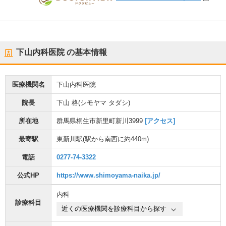
下山内科医院
の基本情報
医療機関名
下山内科医院
院長
下山 格(シモヤマ タダシ)
所在地
群馬県桐生市新里町新川3999
[アクセス]
最寄駅
東新川駅
(駅から
南西に約440m
)
電話
0277-74-3322
公式HP
https://www.shimoyama-naika.jp/
内科
診療科目
近くの医療機関を診療科目から探す