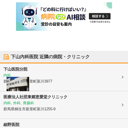
下山内科医院
近隣の病院・クリニック
下山医院分院
内科
群馬県桐生市
新里町新川3977
医療法人社団東郷
恵愛堂クリニック
内科, 外科, 胃腸科
群馬県桐生市
新里町新川1255-9
細野医院