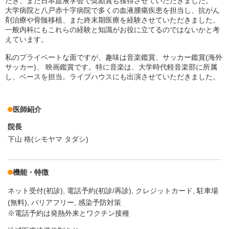
だき、また日本血液学会で奨励賞も獲得させていただきました。
大学病院と八戸赤十字病院で多くの血液腫瘍疾患を担当し、抗がん
剤治療や骨髄移植、また終末期医療を経験させていただきました。
一般内科にもこれらの経験と知識がお役に立てるのではないかと考
えています。
私のプライベートな面ですが、趣味は音楽鑑賞、サッカー鑑賞(海外
サッカー)、 映画鑑賞です。特に音楽は、大学時代軽音楽部に所属
し、ベースを担当。ライブハウスにも出演させていただきました。
医師紹介
院長
下山 格(シモヤマ タダシ)
機能・特徴
ネット受付(初診)
電話予約(初診/再診)
クレジットカード
駐車場
(無料)
バリアフリー
感染予防対策
※電話予約は発熱外来とワクチン接種