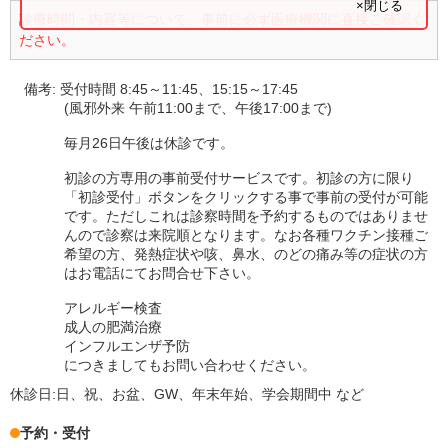
×閉じる
診療時間・内容等について、事前に必ず医療機関に直接ご確認く
ださい。
備考:
受付時間 8:45～11:45、15:15～17:45
(風邪外来 午前11:00まで、午後17:00まで)
毎月26日午後は休診です。
初診の方専用の事前受付サービスです。初診の方に限り
「初診受付」ボタンをクリックする事で事前の受付が可能
です。ただしこれは診察時間を予約するものではありませ
んので診察は来院順となります。なお各種ワクチン接種ご
希望の方、発熱症状や咳、鼻水、のどの痛み等の症状の方
はお電話にてお問合せ下さい。
アレルギー検査
成人の肥満治療
インフルエンザ予防
につきましてもお問い合わせください。
休診日:
日、祝、お盆、GW、年末年始、学会期間中 など
予約・受付