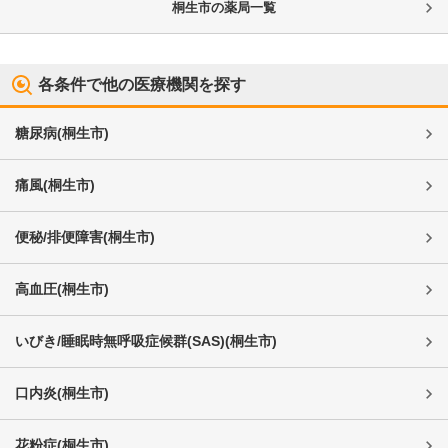
桐生市
の薬局一覧
各条件で他の医療機関を探す
糖尿病
(
桐生市
)
痛風
(
桐生市
)
便秘/排便障害
(
桐生市
)
高血圧
(
桐生市
)
いびき/睡眠時無呼吸症候群(SAS)
(
桐生市
)
口内炎
(
桐生市
)
花粉症
(
桐生市
)