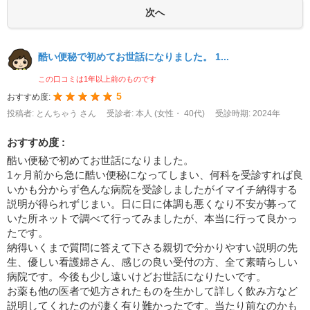
酷い便秘で初めてお世話になりました。 1...
この口コミは1年以上前のものです
5
おすすめ度:
投稿者: とんちゃう さん
受診者: 本人 (女性・ 40代)
受診時期: 2024年
おすすめ度 :
酷い便秘で初めてお世話になりました。
1ヶ月前から急に酷い便秘になってしまい、何科を受診すれば良
いかも分からず色んな病院を受診しましたがイマイチ納得する
説明が得られずじまい。日に日に体調も悪くなり不安が募って
いた所ネットで調べて行ってみましたが、本当に行って良かっ
たです。
納得いくまで質問に答えて下さる親切で分かりやすい説明の先
生、優しい看護婦さん、感じの良い受付の方、全て素晴らしい
病院です。今後も少し遠いけどお世話になりたいです。
お薬も他の医者で処方されたものを生かして詳しく飲み方など
説明してくれたのが凄く有り難かったです。当たり前なのかも