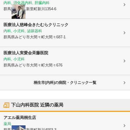
内科, 消化器内科, 肝臓内科
群馬県桐生市
新里町新川1354-6
医療法人慈峰会
きたむらクリニック
内科, 小児科, 泌尿器科
群馬県みどり市
大間々町大間々687-1
医療法人実愛会
斉藤医院
内科, 小児科
群馬県みどり市
大間々町大間々676
桐生市(内科)の病院・クリニック一覧
下山内科医院
近隣の薬局
アエル薬局桐生店
薬局
群馬県桐生市
新里町新川4003-3