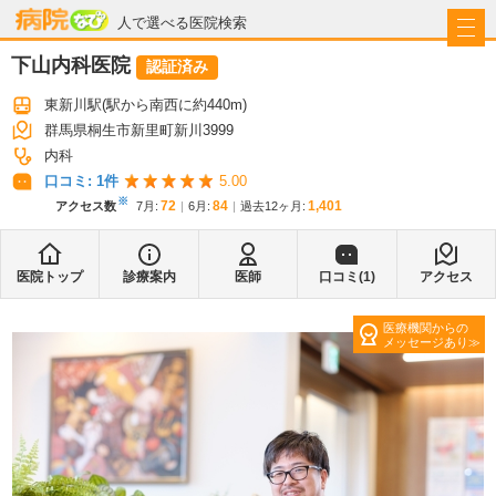
病院なび
人で選べる医院検索
下山内科医院
認証済み
東新川駅
(駅から
南西に約440m
)
群馬県桐生市新里町新川3999
内科
口コミ:
1
件
5.00
※
72
84
1,401
アクセス数
7月
:
6月
:
過去12ヶ月:
医院トップ
診療案内
医師
口コミ(
1
)
アクセス
医療機関からの
メッセージあり