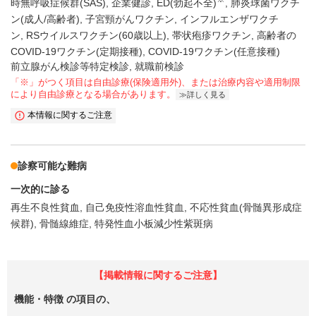
時無呼吸症候群(SAS)
企業健診
ED(勃起不全)
肺炎球菌ワクチ
ン(成人/高齢者)
子宮頸がんワクチン
インフルエンザワクチ
ン
RSウイルスワクチン(60歳以上)
帯状疱疹ワクチン
高齢者の
COVID-19ワクチン(定期接種)
COVID-19ワクチン(任意接種)
前立腺がん検診等特定検診, 就職前検診
「※」がつく項目は自由診療(保険適用外)、または治療内容や適用制限
により自由診療となる場合があります。
詳しく見る
本情報に関するご注意
診察可能な難病
一次的に診る
再生不良性貧血
自己免疫性溶血性貧血
不応性貧血(骨髄異形成症
候群)
骨髄線維症
特発性血小板減少性紫斑病
【掲載情報に関するご注意】
機能・特徴
の項目の、