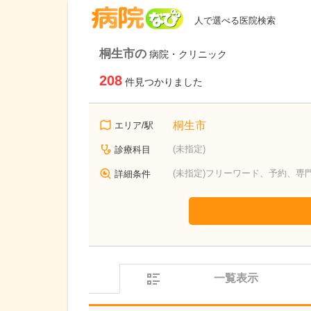
病院なび
人で選べる医院検索
桐生市の
病院・クリニック
208
件見つかりました
桐生市
エリア/駅
(未指定)
診療科目
(未指定)フリーワード、予約、専
詳細条件
一覧表示