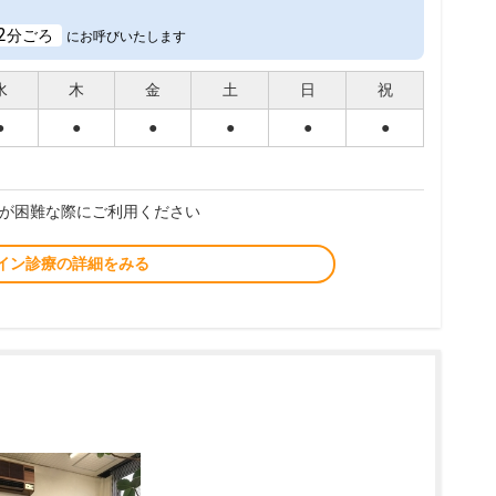
2
分ごろ
にお呼びいたします
水
木
金
土
日
祝
●
●
●
●
●
●
が困難な際にご利用ください
イン診療の詳細をみる