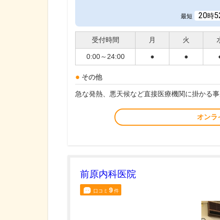
20
5
時
最短
受付時間
月
火
0:00～24:00
●
●
その他
急な発熱、悪天候など直接医療機関に掛かる事
オンラ
前原内科医院
9
口コミ
件