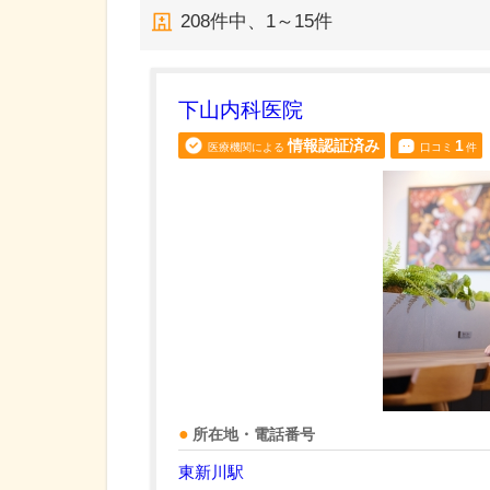
208
件中、
1～15件
下山内科医院
情報認証済み
1
医療機関による
口コミ
件
所在地・電話番号
東新川駅