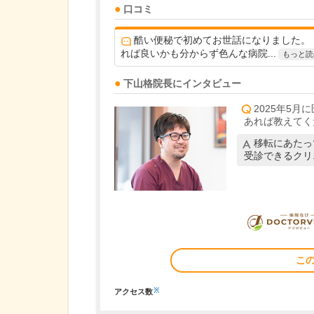
口コミ
酷い便秘で初めてお世話になりました。
れば良いかも分からず色んな病院...
もっと読
下山格
院長
にインタビュー
2025年5
あれば教えてく
移転にあたっ
受診できるクリ
こ
※
アクセス数