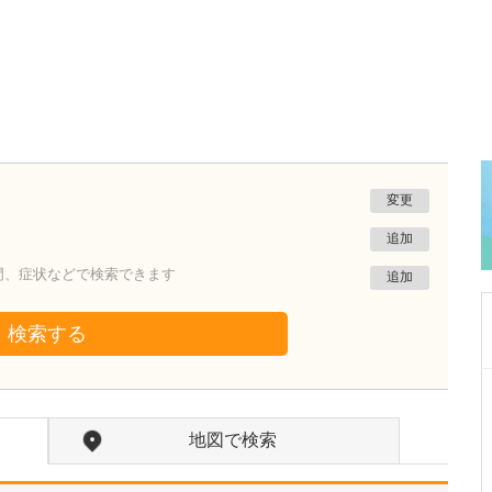
変更
追加
門、症状などで検索できます
追加
検索する
群馬県邑楽郡大泉町
三浦医院
地図で検索
松本 恵理子
院長
取材記事
日々の診療で心がけていることを教えていただ