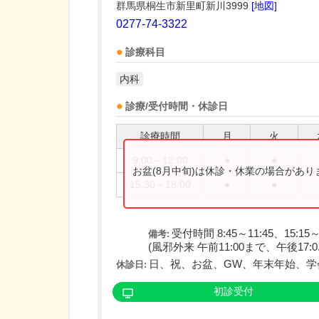
群馬県桐生市新里町新川3999
[地図]
0277-74-3322
診療科目
内科
診療/受付時間・休診日
診療時間
月
火
9:00～12:00
●
●
お盆(8月中旬)は休診・休業の場合があ
15:30～18:00
●
●
受付時間 8:45～11:45、15:15～
備考:
(風邪外来 午前11:00まで、午後17:0..
日、祝、お盆、GW、年末年始、学
休診日:
初診受付