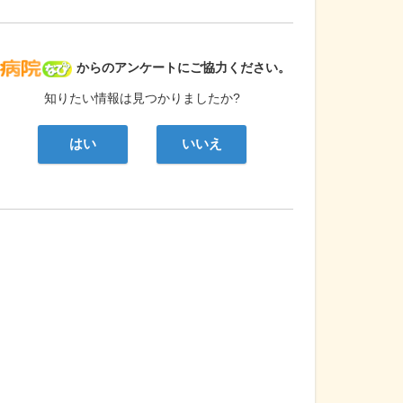
病院なび
からのアンケートにご協力ください。
知りたい情報は見つかりましたか?
はい
いいえ