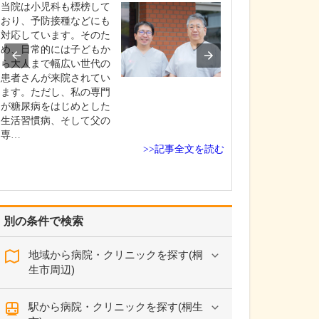
備面でこだわっ
当院は小児科も標榜して
移転にあたって
おり、予防接種などにも
さんにとって、
対応しています。そのた
やすく、より安
め、日常的には子どもか
診できるクリニ
ら大人まで幅広い世代の
たい」という想
患者さんが来院されてい
にありました。以
ます。ただし、私の専門
で診療を行って
が糖尿病をはじめとした
め、ご高齢の方
生活習慣病、そして父の
をご利用の方に
専…
>>記事全文を読む
お…
別の条件で検索
地域から病院・クリニックを探す(桐
生市周辺)
駅から病院・クリニックを探す(桐生