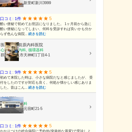
群馬県桐生市新里町新川3999
5
口コミ: 1件
酷い便秘で初めてお世話になりました。 1ヶ月前から急に
酷い便秘になってしまい、何科を受診すれば良いかも分か
らず色んな病院...
続きを読む
医療法人
前原内科医院
心療内科, 内科, 循環器科
群馬県桐生市天神町1丁目4-1
5
口コミ: 9件
初めて来院した時は、小さな病院だなと感じましたが、 受
付をしたのですが対応も良く、何処か懐かしい感じありま
した。昔はこん...
続きを読む
大前医院
耳鼻いんこう科
群馬県桐生市元宿町21-5
5
口コミ: 1件
かかりつけの総合病院に予約外(突発的な異変)で受診しよ