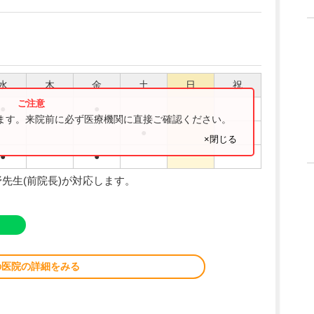
水
木
金
土
日
祝
●
●
ります。来院前に必ず医療機関に直接ご確認ください。
●
×閉じる
●
●
先生(前院長)が対応します。
の医院の詳細をみる