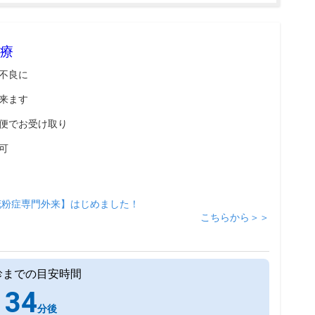
療
不良に
来ます
便でお受け取り
可
花粉症専門外来】はじめました！
こちらから＞＞
診までの目安時間
34
分後