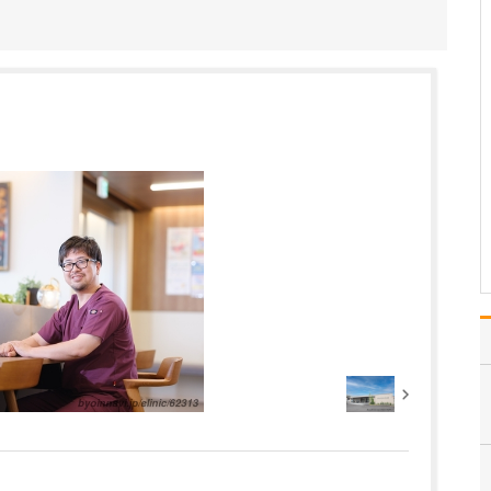
けますか?
患者さんにていねいに説
明することです。医療に
関する説明は難しくなり
がちで、自分では説明し
たつもりでも患者さんに
はあまり理解いただけて
いなかった、という経験
も多々あります。ですの
で、内容をかみくだいて
ご…
>>記事全文を読む