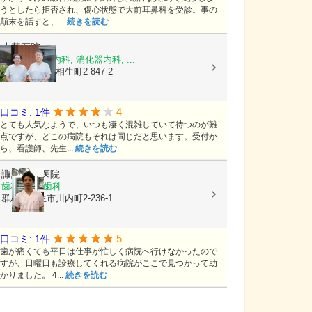
うとしたら拒否され、傷心状態で大前耳鼻科を受診。事の
顛末を話すと、...
続きを読む
小暮医院
内科, 循環器内科, 消化器内科, ...
群馬県桐生市相生町2-847-2
4
口コミ: 1件
とても人気なようで、いつも凄く混雑していて待つのが難
点ですが、どこの病院もそれは同じだと思います。受付か
ら、看護師、先生...
続きを読む
諏訪歯科医院
歯科, 小児歯科
群馬県桐生市川内町2-236-1
5
口コミ: 1件
歯が痛くても平日は仕事が忙しく病院へ行けなかったので
すが、日曜日も診療してくれる病院がここで見つかって助
かりました。 4...
続きを読む