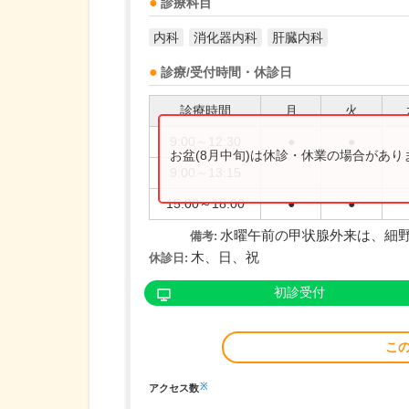
診療科目
内科
消化器内科
肝臓内科
診療/受付時間・休診日
診療時間
月
火
9:00～12:30
●
●
お盆(8月中旬)は休診・休業の場合があ
9:00～13:15
15:00～18:00
●
●
水曜午前の甲状腺外来は、細野
備考:
木、日、祝
休診日:
初診受付
こ
※
アクセス数