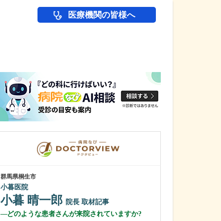
医療機関の皆様へ
医師(ドクター)の
群馬県桐生市
群馬県桐生市
小暮医院
下山内科医院
小暮 晴一郎
下山 格
院長
取材記事
院
どのような患者さんが来院されていますか?
2025年5月に