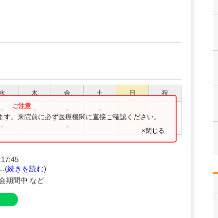
水
木
金
土
日
祝
●
●
●
●
ります。来院前に必ず医療機関に直接ご確認ください。
●
●
×閉じる
17:45
.(
続きを読む
)
会期間中 など