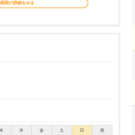
の医院の詳細をみる
水
木
金
土
日
祝