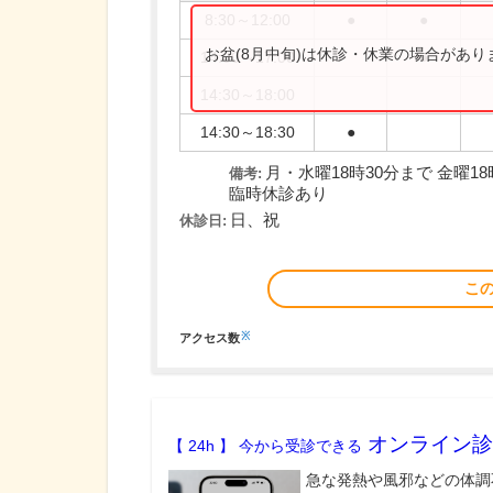
8:30～12:00
●
●
お盆(8月中旬)は休診・休業の場合があ
14:30～17:00
●
14:30～18:00
14:30～18:30
●
月・水曜18時30分まで 金曜1
備考:
臨時休診あり
日、祝
休診日:
こ
※
アクセス数
オンライン診
【 24h 】 今から受診できる
急な発熱や風邪などの体調