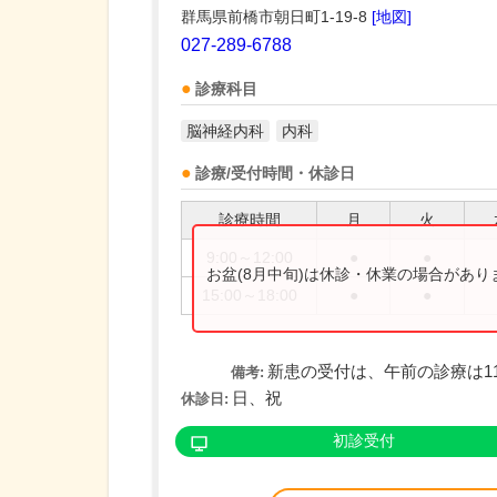
群馬県前橋市朝日町1-19-8
[地図]
027-289-6788
診療科目
脳神経内科
内科
診療/受付時間・休診日
診療時間
月
火
9:00～12:00
●
●
お盆(8月中旬)は休診・休業の場合があ
15:00～18:00
●
●
新患の受付は、午前の診療は11
備考:
日、祝
休診日:
初診受付