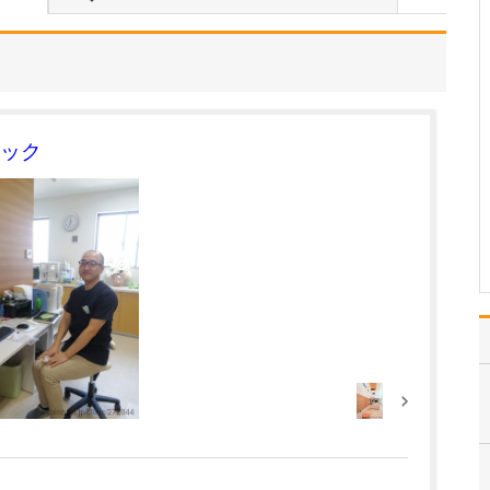
体調を崩したお子さんを
連れて来られる保護者の
方は、みなさん本当に心
配されていると思いま
す。ですので「来てよか
った」と少しでも安心し
て、笑顔で帰っていただ
ック
けるような診療を心がけ
ています。また、私自身
も4…
>>記事全文を読む