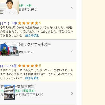
金古医院
肛門科, 消化器科, 内科, ...
群馬県前橋市日吉町3-26-6
5
口コミ: 3件
今年1月に痔の手術を金古先生にしてもらいました。術後
の経過も良く、今では嘘のように治りました。本当は会っ
てお礼をしたいと...
続きを読む
医療法人仁愛会
いまいずみ小児科
内科, 小児科
群馬県前橋市本町1-11-8
5
口コミ: 1件
子供のことを一番に考えてくださっていると思います。今
まで他の小児科では予防接種の時に「そのくらい大丈夫で
しょう」とバンバ...
続きを読む
医療法人社団
清宮医院
内科, 消化器科, 呼吸器科
群馬県前橋市紅雲町2丁目12-10