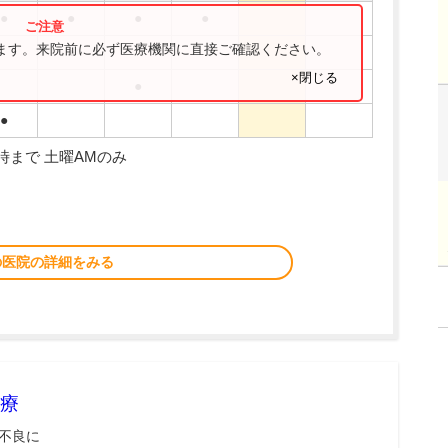
●
●
●
●
ります。来院前に必ず医療機関に直接ご確認ください。
●
×閉じる
●
●
8時まで 土曜AMのみ
の医院の詳細をみる
療
不良に