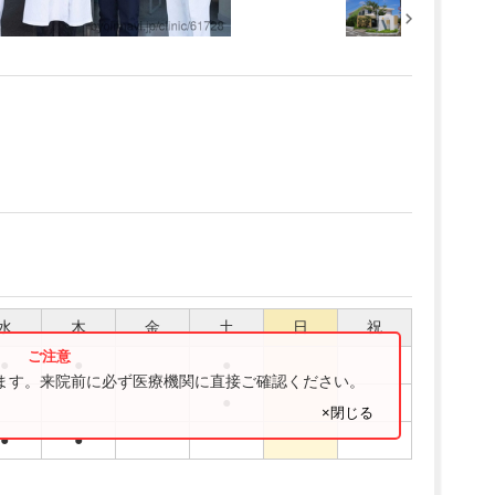
水
木
金
土
日
祝
●
●
●
ります。来院前に必ず医療機関に直接ご確認ください。
●
×閉じる
●
●