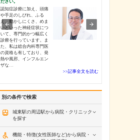
ださい。
る診療がありま
認知症診療に加え、頭痛
おなかの痛み、
や手足のしびれ、ふる
振、胸やけ、胃
え、動かしにくさ、めま
いった消化器・
いといった神経症状につ
に関わる症状に
いて、専門的かつ幅広く
は、消化器病専
診療を行っています。ま
臓専門医として
た、私は総合内科専門医
診療を行ってい
の資格も有しており、発
らに「頭が痛い
熱や風邪、インフルエン
出る」「息が苦
ザな…
「動悸が…
>>記事全文を読む
別の条件で検索
城東駅の周辺駅から病院・クリニック
を探す
機能・特徴(女性医師など)から病院・