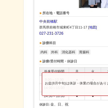
所在地・電話番号
中央前橋駅
群馬県前橋市城東町4丁目11-17
[地図]
027-231-3726
診療科目
内科
外科
消化器科
胃腸科
診療/受付時間・休診日
外来受付時間
月
火
9:00～12:30
●
●
お盆(8月中旬)は休診・休業の場合があ
14:00～15:00
14:30～18:00
●
●
金、日、祝
休診日: