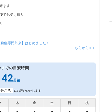
来ます
便でお受け取り
可
花粉症専門外来】はじめました！
こちらから＞＞
診までの目安時間
42
分後
3
分ごろ
にお呼びいたします
水
木
金
土
日
祝
●
●
●
●
●
●