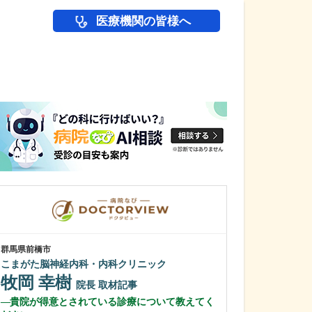
医療機関の皆様へ
医師(ドクター)の
群馬県前橋市
群馬県前橋市
こまがた脳神経内科・内科クリニック
大山クリニック
牧岡 幸樹
大山 達也
院長
取材記事
貴院が得意とされている診療について教えてく
貴院のクリニッ