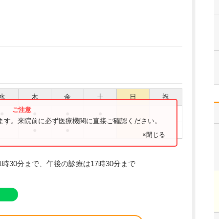
水
木
金
土
日
祝
●
●
●
●
ります。来院前に必ず医療機関に直接ご確認ください。
●
●
×閉じる
時30分まで、午後の診療は17時30分まで