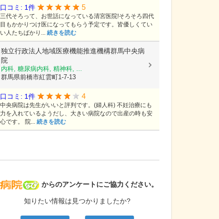
5
口コミ: 1件
三代そろって、お世話になっている清宮医院!そろそろ四代
目もかかりつけ医になってもらう予定です。皆優しくてい
い人たちばかり...
続きを読む
独立行政法人地域医療機能推進機構群馬中央病
院
内科, 糖尿病内科, 精神科, ...
群馬県前橋市紅雲町1-7-13
4
口コミ: 1件
中央病院は先生がいいと評判です。(婦人科) 不妊治療にも
力を入れているようだし、大きい病院なので出産の時も安
心です。 院...
続きを読む
病院なび
からのアンケートにご協力ください。
知りたい情報は見つかりましたか?