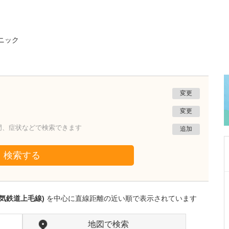
ニック
変更
変更
門、症状などで検索できます
追加
検索する
群馬県高崎市
小児科メイメイくりにっく
気鉄道上毛線)
を中心に直線距離の近い順で表示されています
坂元 壽惠
院長
取材記事
日々の診療で心がけていることはありますか?
地図で検索