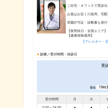
ご自宅・オフィスで受診出
お薬はお近くの薬局、宅配
登園許可証・診断書も発行
【夜間休日・全国エリア】
【健康保険適用】
【アレルギー・
診療／受付時間・休診日
受
19
時
最短
受付時間
月
火
0:00～24:00
●
●