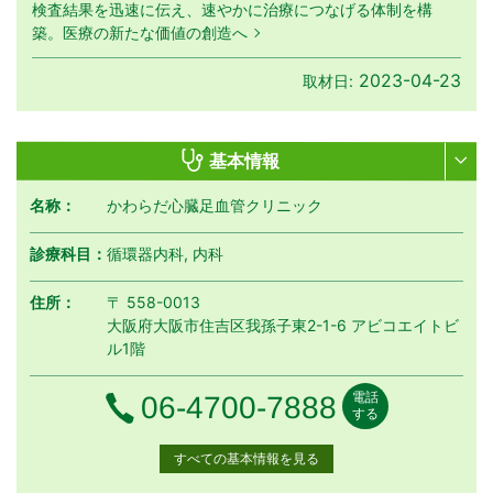
検査結果を迅速に伝え、速やかに治療につなげる体制を構
築。医療の新たな価値の創造へ
2023-04-23
取材日:
基本情報
名称：
かわらだ心臓足血管クリニック
診療科目：
循環器内科, 内科
住所：
〒 558-0013
大阪府大阪市住吉区我孫子東2-1-6 アビコエイトビ
ル1階
電話
電話番号
06-4700-7888
する
すべての基本情報を見る