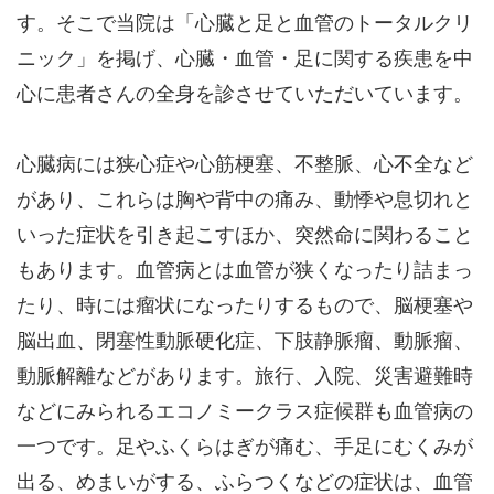
す。そこで当院は「心臓と足と血管のトータルクリ
ニック」を掲げ、心臓・血管・足に関する疾患を中
心に患者さんの全身を診させていただいています。
心臓病には狭心症や心筋梗塞、不整脈、心不全など
があり、これらは胸や背中の痛み、動悸や息切れと
いった症状を引き起こすほか、突然命に関わること
もあります。血管病とは血管が狭くなったり詰まっ
たり、時には瘤状になったりするもので、脳梗塞や
脳出血、閉塞性動脈硬化症、下肢静脈瘤、動脈瘤、
動脈解離などがあります。旅行、入院、災害避難時
などにみられるエコノミークラス症候群も血管病の
一つです。足やふくらはぎが痛む、手足にむくみが
出る、めまいがする、ふらつくなどの症状は、血管