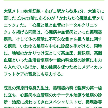
月曜日
火曜日
水曜日
木曜日
金曜日
土曜日
日曜日
祝日
診療時間
月
火
水
木
金
土
日
祝
大阪メトロ御堂筋線・あびこ駅から徒歩2分。大通りに
9:00〜12:00
●
●
●
●
●
●
面したビルの1階にあるのが「かわらだ心臓足血管クリ
14:00〜18:00
●
●
●
ニック」だ。「心臓と足と血管のトータルクリニッ
14:00〜18:30
●
ク」を掲げる同院は、心臓病や血管病といった循環器
疾患、そして体の循環に不可欠な働きを担う足に関す
休診日：日、祝
備考：14:00～16:00は(フットケア外来)となっております。
る疾患、いわゆる足病を中心に診療を手がける。同時
に、地域のかかりつけ医として高血圧、糖尿病、高脂
※診療時間や臨時休診・診療内容等について、事前に必ず医療
機関ホームページ、またはお電話にてご確認ください。
血症といった生活習慣病や一般内科全般の診療にも力
を入れているほか、足の健康を保つためにメディカル
>>病院なびで医療機関の詳細を見る
フットケアの普及にも尽力する。
公式HPはこちら
院長の河原田修身先生は、循環器内科で臨床の第一線
に立ち、心臓病や血管病のカテーテル治療や足病の診
初診受付
断・治療に携わってきたスペシャリストだ。循環器専