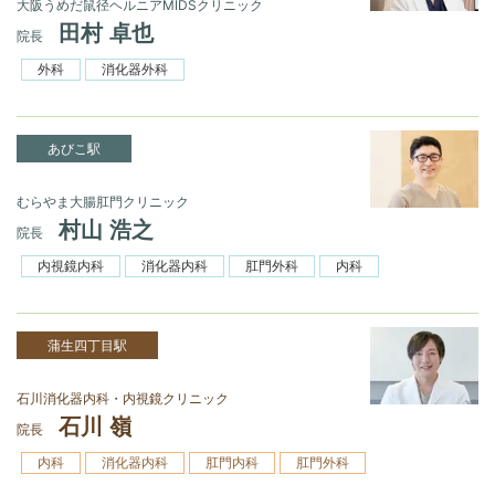
大阪うめだ鼠径ヘルニアMIDSクリニック
田村 卓也
院長
外科
消化器外科
あびこ駅
むらやま大腸肛門クリニック
村山 浩之
院長
内視鏡内科
消化器内科
肛門外科
内科
蒲生四丁目駅
石川消化器内科・内視鏡クリニック
石川 嶺
院長
内科
消化器内科
肛門内科
肛門外科