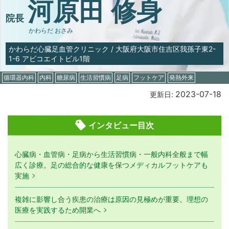
河原田 修身
院長
かわらだ おさみ
かわらだ心臓足血管クリニック
/
大阪府大阪市住吉区我孫子東2-
1-6 アビコエイトビル1階
循環器内科
内科
糖尿病
生活習慣病
足病
フットケア
発熱外来
2023-07-18
更新日:
インタビュー目次
心臓病・血管病・足病から生活習慣病・一般内科全般まで幅
広く診療。足の総合的な健康を保つメディカルフットケアも
実施
複雑に影響し合う疾患の治療は原因の見極めが重要。理想の
医療を実践するため開業へ