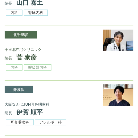
山口 嘉土
院長
内科
腎臓内科
北千里駅
千里北在宅クリニック
菅 泰彦
院長
内科
呼吸器内科
難波駅
大阪なんばJUN耳鼻咽喉科
伊賀 順平
院長
耳鼻咽喉科
アレルギー科