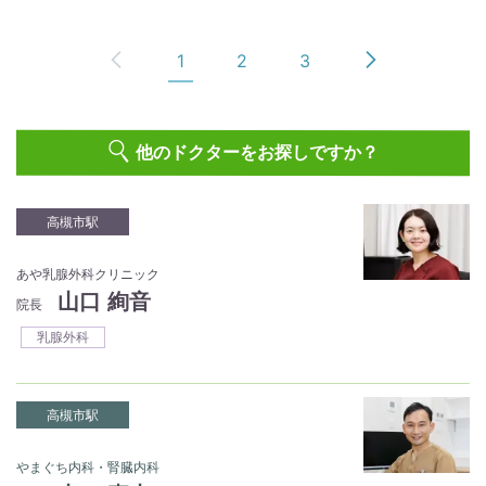
1
2
3
他のドクターをお探しですか？
高槻市駅
あや乳腺外科クリニック
山口 絢音
院長
乳腺外科
高槻市駅
やまぐち内科・腎臓内科