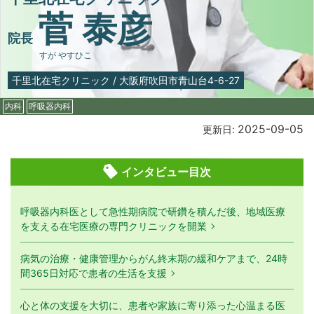
菅 泰彦
院長
すが やすひこ
千里北在宅クリニック
/
大阪府吹田市青山台4-6-27
内科
呼吸器内科
2025-09-05
更新日:
インタビュー目次
呼吸器内科医として急性期病院で研鑽を積んだ後、地域医療
を支える在宅医療の専門クリニックを開業
病気の治療・健康管理からがん終末期の緩和ケアまで、24時
間365日対応で患者の生活を支援
心と体の支援を大切に、患者や家族に寄り添った心温まる医