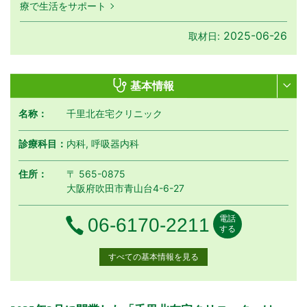
療で生活をサポート
2025-06-26
取材日:
基本情報
名称：
千里北在宅クリニック
診療科目：
内科, 呼吸器内科
住所：
〒 565-0875
大阪府吹田市青山台4-6-27
電話
電話番号
06-6170-2211
する
すべての基本情報を見る
月曜日
火曜日
水曜日
木曜日
金曜日
土曜日
日曜日
祝日
診療時間
月
火
水
木
金
土
日
祝