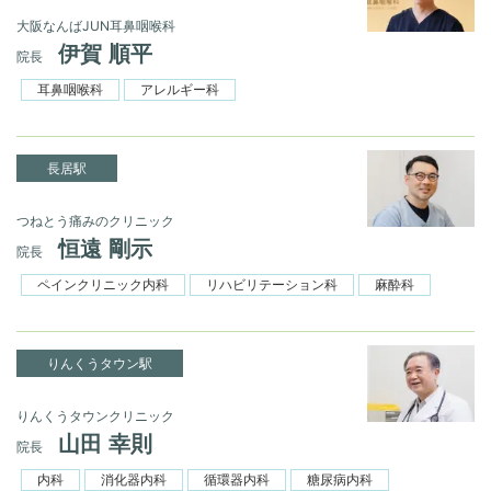
大阪なんばJUN耳鼻咽喉科
伊賀 順平
院長
耳鼻咽喉科
アレルギー科
長居駅
つねとう痛みのクリニック
恒遠 剛示
院長
ペインクリニック内科
リハビリテーション科
麻酔科
りんくうタウン駅
りんくうタウンクリニック
山田 幸則
院長
内科
消化器内科
循環器内科
糖尿病内科