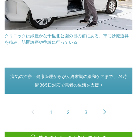
クリニックは緑豊かな千里北公園の目の前にある。車に診療道具
を積み、訪問診療や往診に行っている
つぎのページ
病気の治療・健康管理からがん終末期の緩和ケアまで、24時
間365日対応で患者の生活を支援
1
2
3