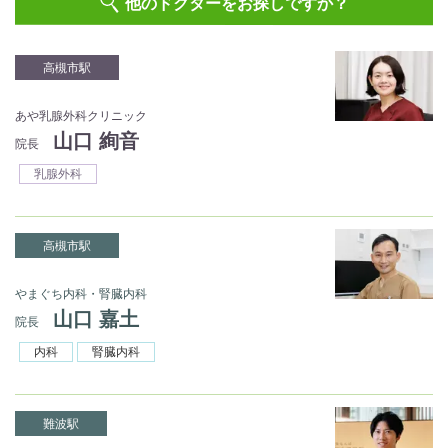
他のドクターをお探しですか？
高槻市駅
あや乳腺外科クリニック
山口 絢音
院長
乳腺外科
高槻市駅
やまぐち内科・腎臓内科
山口 嘉土
院長
内科
腎臓内科
難波駅