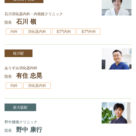
石川消化器内科・内視鏡クリニック
石川 嶺
院長
内科
消化器内科
肛門内科
肛門外科
桜川駅
ありずみ消化器内科
有住 忠晃
院長
内科
消化器内科
新大阪駅
野中腰痛クリニック
野中 康行
院長