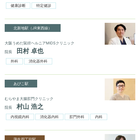
健康診断
特定健診
北新地駅（JR東西線）
大阪うめだ鼠径ヘルニアMIDSクリニック
田村 卓也
院長
外科
消化器外科
あびこ駅
むらやま大腸肛門クリニック
村山 浩之
院長
内視鏡内科
消化器内科
肛門外科
内科
蒲生四丁目駅