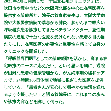
2025年2月に開業した「千里北在宅クリニック」は、
9:00～17:00
●
●
●
●
●
吹田市や豊中市などの大阪府北部を中心に在宅医療を
提供する診療所だ。院長の菅泰彦先生は、大阪大学病
休診日: 土、日、祝
院や大阪警察病院で喘息から肺炎、肺がんまで幅広い
備考: ※(月～金)9:00～17:00は訪問診療となります。
呼吸器疾患を診療してきたベテランドクター。急性期
※(火・水)15:30～17:00は外来診療あり(完全予約制)
病院の逼迫で十分な医療を受けられない患者を目の当
※当院はべる皮ふ科形成外科様のとなりの建物になります。
※クリニック到着後インターフォンをご利用下さい。
たりにし、在宅医療の必要性と重要性を感じて自身の
☆訪問診療の初回受診予約は月~金まで受付しています。ネッ
クリニックを開業した。
トまたはお電話にてご予約をお願い致します。
※
☆ネット予約は24時間受付しております。(受付完了後
「呼吸器専門医
としての診療経験を活かし、高まる在
9:00~17:00 の時間帯にクリニックよりご連絡させていただき
宅医療のニーズに応えたい」という思いを胸に、通院
す。)
が困難な患者の健康管理から、がん終末期の緩和ケア
☆臨時往診の調整を行う都合上、外来(火・木の
み/15:30~17:00)は完全予約制とさせて頂きます。診察をご希
まで、24時間365日体制で地域に根ざした医療を提供
望の患者様は、お電話にてご予約をお願い致します。ご予約が
している。「患者さんが安心して穏やかな生活を送れ
ない場合、診察ができない場合がございます。ご了承お願いい
たします。
るよう支援したい」と語る菅院長に、これまでの歩み
や診療内容などを詳しく伺った。
※診療時間や臨時休診・診療内容等について、事前に必ず医療
機関ホームページ、またはお電話にてご確認ください。