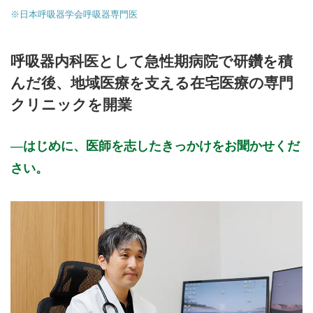
※日本呼吸器学会呼吸器専門医
>>病院なびで医療機関の詳細を見る
呼吸器内科医として急性期病院で研鑽を積
公式HPはこちら
んだ後、地域医療を支える在宅医療の専門
クリニックを開業
初診受付
はじめに、医師を志したきっかけをお聞かせくだ
さい。