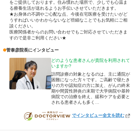
をご提供しております。住み慣れた場所で、少しでも心温ま
る療養生活が送れるようお手伝いさせていただきます。
★お身体の不調やご心配な点、今後在宅医療を受けたいがど
うすればいいかわからないなど些細なことでもお気軽にご相
談ください。
医療関係者からのお問い合わせでもご対応させていただきま
すので是非ご利用ください★
菅泰彦
院長
にインタビュー
どのような患者さんが貴院を利用されて
いますか?
訪問診療の対象となるのは、主に通院が
困難になった方々です。ご高齢で寝たき
りの方や認知症の方に加え、がんの終末
期や間質性肺炎の末期で大学病院や基幹
病院での治療を終え、緩和ケアを必要と
される患者さんも多く…
でインタビュー全文を読む
DOCTORVIEW