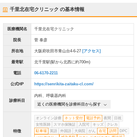
千里北在宅クリニック
の基本情報
医療機関名
千里北在宅クリニック
院長
菅 泰彦
所在地
大阪府吹田市青山台4-6-27
[アクセス]
最寄駅
北千里駅
(駅から
北西に約700m
)
電話
06-6170-2211
公式HP
https://senrikita-zaitaku-cl.com/
内科
、
呼吸器内科
診療科目
近くの医療機関を診療科目から探す
オンライン診療
ネット受付
電話予約
夜間
日祝
女性医師
スマホ保険証
入院可
キッズ
クレカ
特徴
駐車場
英語
外国語
大病院
がん
在宅
訪問
DPC