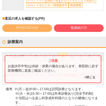
バリアフリー
感染予防
セカンドオピニオン受診可
セカンドオピニオン情報提供可
地域連携
直近の求人を確認する
[PR]
PT/OT/STの方
看護師の方
診療案内
診療時間
月
火
水
木
金
土
日
祝
●
●
●
●
●
9:00
〜
17:00
お盆(8月中旬)は休診・休業の場合があります。来院前に必ず
医療機関に直接ご確認ください。
診療時間・内容等について、事前に必ず医療機関に直接ご確認く
×閉じる
ださい。
備考:
※(月～金)9:00～17:00は訪問診療となります。
※(火・水)15:30～17:00は外来診療あり(完全予約制)
※当院はべる皮ふ科形成外科様のとなりの建物になりま
す。