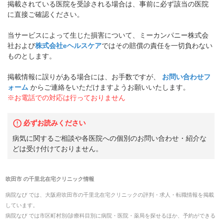
掲載されている医院を受診される場合は、事前に必ず該当の医院
に直接ご確認ください。
当サービスによって生じた損害について、ミーカンパニー株式会
社および
株式会社eヘルスケア
ではその賠償の責任を一切負わない
ものとします。
掲載情報に誤りがある場合には、お手数ですが、
お問い合わせフ
ォーム
からご連絡をいただけますようお願いいたします。
※お電話での対応は行っておりません
必ずお読みください
病気に関するご相談や各医院への個別のお問い合わせ・紹介な
どは受け付けておりません。
吹田市
の
千里北在宅クリニック
情報
病院なび では、
大阪府
吹田市
の
千里北在宅クリニック
の
評判・求人・転職
情報を掲載
しています。
病院なび では市区町村別/診療科目別に病院・医院・薬局を探せるほか、予約ができる