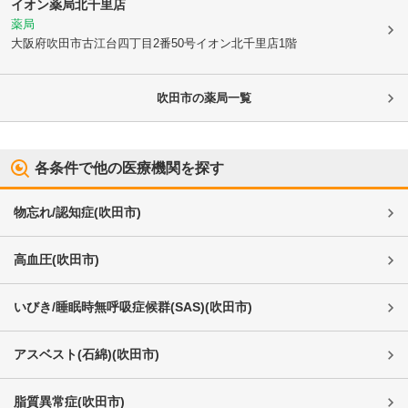
イオン薬局北千里店
薬局
大阪府吹田市
古江台四丁目2番50号イオン北千里店1階
吹田市
の薬局一覧
各条件で他の医療機関を探す
物忘れ/認知症
(
吹田市
)
高血圧
(
吹田市
)
いびき/睡眠時無呼吸症候群(SAS)
(
吹田市
)
アスベスト(石綿)
(
吹田市
)
脂質異常症
(
吹田市
)