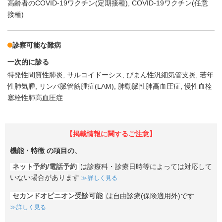
高齢者のCOVID-19ワクチン(定期接種)
COVID-19ワクチン(任意
接種)
診察可能な難病
一次的に診る
特発性間質性肺炎
サルコイドーシス
びまん性汎細気管支炎
若年
性肺気腫
リンパ脈管筋腫症(LAM)
肺動脈性肺高血圧症
慢性血栓
塞栓性肺高血圧症
【掲載情報に関するご注意】
機能・特徴
の項目の、
ネット予約/電話予約
は診療科・診療日時等によっては対応して
いない場合があります
詳しく見る
セカンドオピニオン受診可能
は自由診療(保険適用外)です
詳しく見る