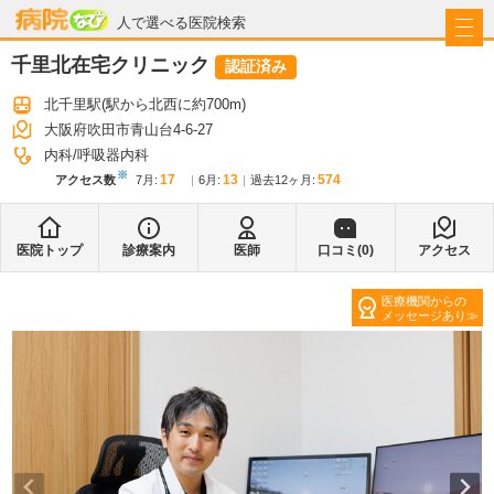
病院なび
人で選べる医院検索
千里北在宅クリニック
認証済み
北千里駅
(駅から
北西に約700m
)
大阪府吹田市青山台4-6-27
内科
呼吸器内科
※
17
13
574
アクセス数
7月
:
6月
:
過去12ヶ月:
医院トップ
診療案内
医師
口コミ(
0
)
アクセス
医療機関からの
メッセージあり