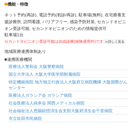
機能・特徴
ネット予約(再診)
電話予約(初診/再診)
駐車場(無料)
在宅療養支
援診療所
訪問看護
バリアフリー
感染予防対策
セカンドオピニ
オン受診可能
セカンドオピニオンのための情報提供可
駐車場1台
セカンドオピニオン受診可能
は自由診療(保険適用外)です
詳しく見る
地域医療連携体制あり
連携医療機関
医療法人警和会 大阪警察病院
国立大学法人 大阪大学医学部附属病院
特定機能病院 地方独立行政法人大阪府立病院機構 大阪国際がん
センター
医療法人ガラシア会 ガラシア病院
社会医療法人純幸会 関西メディカル病院
社会福祉法人恩賜財団済生会支部大阪府済生会千里病院
市立吹田市民病院