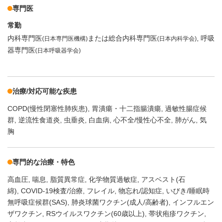
専門医
常勤
内科専門医
または総合内科専門医
呼吸
(日本専門医機構)
(日本内科学会)
器専門医
(日本呼吸器学会)
治療/対応可能な疾患
COPD(慢性閉塞性肺疾患)
胃潰瘍・十二指腸潰瘍
過敏性腸症候
群
逆流性食道炎
虫垂炎
白血病
心不全/慢性心不全
肺がん
気
胸
専門的な治療・特色
高血圧
喘息
脂質異常症
化学物質過敏症
アスベスト(石
綿)
COVID-19検査/治療
フレイル
物忘れ/認知症
いびき/睡眠時
無呼吸症候群(SAS)
肺炎球菌ワクチン(成人/高齢者)
インフルエン
ザワクチン
RSウイルスワクチン(60歳以上)
帯状疱疹ワクチン