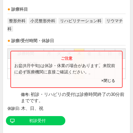
診療科目
整形外科
小児整形外科
リハビリテーション科
リウマチ
科
診療/受付時間・休診日
診療時間
月
火
水
木
金
土
日
祝
9:00～12:30
●
●
●
●
●
お盆(8月中旬)は休診・休業の場合があります。来院前
に必ず医療機関に直接ご確認ください。
15:30～19:00
●
●
●
●
×閉じる
初診・リハビリの受付は診療時間終了の30分前
備考:
までです。
木、日、祝
休診日:
初診受付