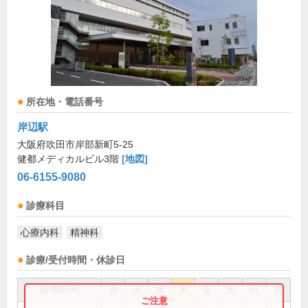
所在地・電話番号
岸辺駅
大阪府吹田市岸部新町5-25
健都メディカルビル3階
[地図]
06-6155-9080
診療科目
心療内科
精神科
診療/受付時間・休診日
診療時間
月
火
水
木
金
土
日
祝