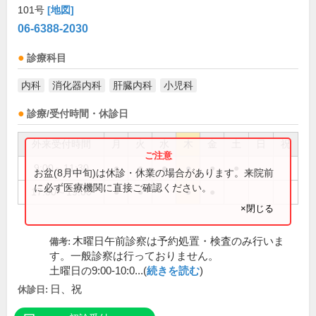
101号
[地図]
06-6388-2030
診療科目
内科
消化器内科
肝臓内科
小児科
診療/受付時間・休診日
外来受付時間
月
火
水
木
金
土
日
祝
9:00～11:30
●
●
●
●
●
●
お盆(8月中旬)は休診・休業の場合があります。来院前
に必ず医療機関に直接ご確認ください。
17:00～19:00
●
●
●
●
×閉じる
木曜日午前診察は予約処置・検査のみ行いま
備考:
す。一般診察は行っておりません。
土曜日の9:00-10:0...(
続きを読む
)
日、祝
休診日: