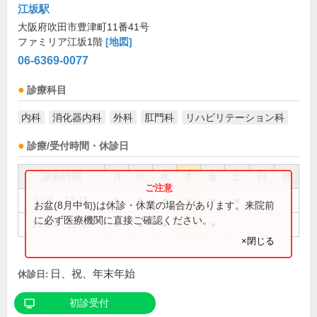
江坂駅
大阪府吹田市豊津町11番41号
ファミリア江坂1階
[地図]
06-6369-0077
診療科目
内科
消化器内科
外科
肛門科
リハビリテーション科
診療/受付時間・休診日
診療時間
月
火
水
木
金
土
日
祝
9:00～12:15
●
●
●
●
●
●
お盆(8月中旬)は休診・休業の場合があります。来院前
に必ず医療機関に直接ご確認ください。
16:00～18:45
●
●
●
●
×閉じる
日、祝、年末年始
休診日:
初診受付