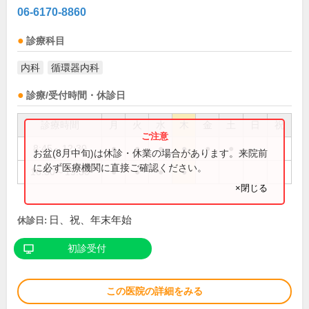
06-6170-8860
診療科目
内科
循環器内科
診療/受付時間・休診日
診療時間
月
火
水
木
金
土
日
祝
8:45～12:30
●
●
●
●
●
●
お盆(8月中旬)は休診・休業の場合があります。来院前
に必ず医療機関に直接ご確認ください。
16:30～19:30
●
●
●
●
×閉じる
日、祝、年末年始
休診日:
初診受付
この医院の詳細をみる