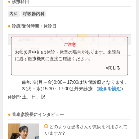
診療科目
内科
呼吸器内科
診療/受付時間・休診日
診療時間
月
火
水
木
金
土
日
祝
9:00～17:00
●
●
●
●
●
お盆(8月中旬)は休診・休業の場合があります。来院前
に必ず医療機関に直接ご確認ください。
×閉じる
※(月～金)9:00～17:00は訪問診療となります。
備考:
※(火・水)15:30～17:00は外来診療...(
続きを読む
)
土、日、祝
休診日:
菅泰彦
院長
にインタビュー
どのような患者さんが貴院を利用されて
いますか?