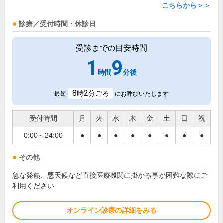
こちらから＞＞
診療／受付時間・休診日
受診までの目安時間
1
9
時間
分後
8
2
時
分ごろ
最短
にお呼びいたします
受付時間
月
火
水
木
金
土
日
祝
0:00～24:00
●
●
●
●
●
●
●
●
その他
急な発熱、悪天候など直接医療機関に掛かる事が困難な際にご
利用ください
オンライン診療の詳細をみる