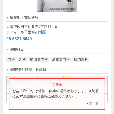
所在地・電話番号
大阪府吹田市佐井寺4丁目11-16
ラフィーネ千里1階
[地図]
06-6821-5640
診療科目
内科
外科
循環器内科
消化器内科
肛門外科
診療/受付時間・休診日
診療時間
月
火
水
木
金
土
日
祝
9:00～12:00
●
●
●
●
●
●
お盆(8月中旬)は休診・休業の場合があります。来院前
に必ず医療機関に直接ご確認ください。
16:00～19:00
●
●
●
●
×閉じる