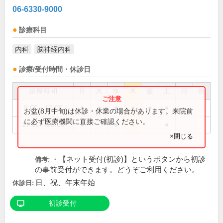
06-6330-9000
診療科目
内科
脳神経内科
診療/受付時間・休診日
診療時間
月
火
水
木
金
土
日
祝
9:00～12:00
●
●
●
●
●
●
お盆(8月中旬)は休診・休業の場合があります。来院前
に必ず医療機関に直接ご確認ください。
17:00～20:00
●
●
●
●
×閉じる
・【ネット受付(初診)】というボタンから初診
備考:
の事前受付ができます。どうぞご利用ください。
日、祝、年末年始
休診日:
初診受付