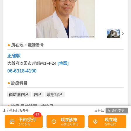
所在地・電話番号
正雀駅
大阪府吹田市岸部南1-4-24
[地図]
06-6318-4190
診療科目
循環器内科
内科
放射線科
診療/受付時間・休診日
条件変更
57
診療時間
月
火
水
木
金
土
日
祝
予約/受付
現在診療
現在地
9:00～12:00
●
●
●
●
お盆(8月中旬)は休診・休業の場合があります。来院前