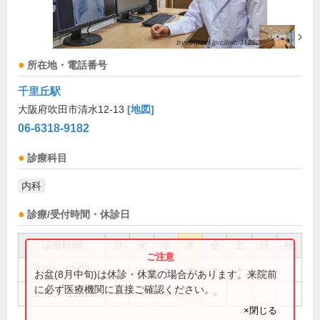
所在地・電話番号
千里丘駅
大阪府吹田市清水12-13
[地図]
06-6318-9182
診療科目
内科
診療/受付時間・休診日
診療時間
月
火
水
木
金
土
日
祝
9:00～12:00
●
●
●
●
●
●
お盆(8月中旬)は休診・休業の場合があります。来院前
に必ず医療機関に直接ご確認ください。
16:00～19:00
●
●
●
●
×閉じる