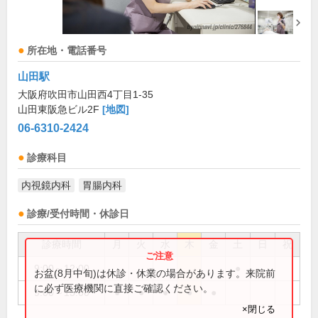
所在地・電話番号
山田駅
大阪府吹田市山田西4丁目1-35
山田東阪急ビル2F
[地図]
06-6310-2424
診療科目
内視鏡内科
胃腸内科
診療/受付時間・休診日
診療時間
月
火
水
木
金
土
日
祝
9:00～12:00
●
お盆(8月中旬)は休診・休業の場合があります。来院前
に必ず医療機関に直接ご確認ください。
9:00～15:00
●
●
●
●
●
×閉じる