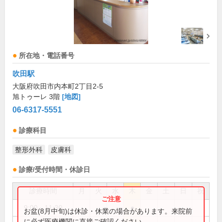
所在地・電話番号
吹田駅
大阪府吹田市内本町2丁目2-5
旭トゥーレ 3階
[地図]
06-6317-5551
診療科目
整形外科
皮膚科
診療/受付時間・休診日
診療時間
月
火
水
木
金
土
日
祝
9:00～11:30
●
お盆(8月中旬)は休診・休業の場合があります。来院前
に必ず医療機関に直接ご確認ください。