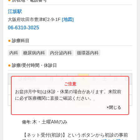
所在地・電話番号
江坂駅
大阪府吹田市豊津町2-9-1F
[地図]
06-6310-3025
診療科目
内科
糖尿病内科
内分泌内科
循環器内科
診療/受付時間・休診日
診療時間
月
火
水
木
金
土
日
祝
9:00～13:00
●
●
●
●
●
●
お盆(8月中旬)は休診・休業の場合があります。来院前
に必ず医療機関に直接ご確認ください。
15:00～19:00
●
●
●
●
×閉じる
木・土曜AMのみ
備考:
【ネット受付(初診)】というボタンから初診の事前