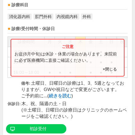
診療科目
消化器内科
肛門外科
内視鏡内科
外科
診療/受付時間・休診日
診療時間
月
火
水
木
金
土
日
祝
9:00～12:00
●
●
●
●
●
●
お盆(8月中旬)は休診・休業の場合があります。来院前
に必ず医療機関に直接ご確認ください。
13:00～16:00
●
●
●
●
●
●
×閉じる
16:00～18:00
●
●
●
●
●
●
土曜日、日曜日の診療は1、3、5週となってお
備考:
りますが、GWや祝日などで変更がございます。
ご予約前に...(
続きを読む
)
木、祝、隔週の土・日
休診日:
(※土曜日、日曜日の診療日はクリニックのホームペ
ージをご確認ください。)
初診受付