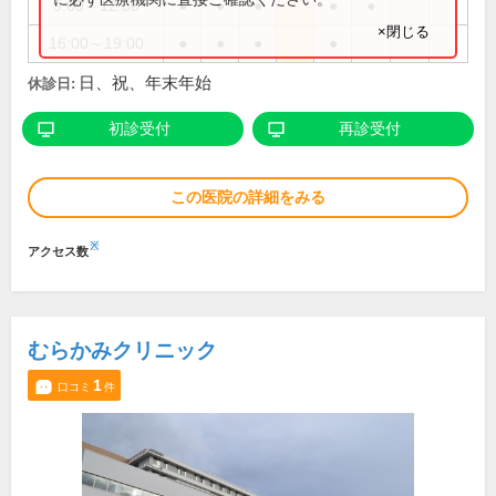
9:00～12:30
●
●
●
●
●
×閉じる
16:00～19:00
●
●
●
●
日、祝、年末年始
休診日:
初診受付
再診受付
この医院の詳細をみる
※
アクセス数
むらかみクリニック
1
口コミ
件