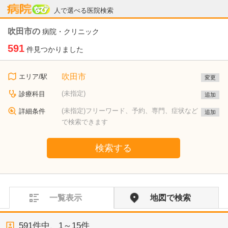
病院なび
人で選べる医院検索
吹田市の
病院・クリニック
591
件見つかりました
吹田市
エリア/駅
変更
(未指定)
診療科目
追加
(未指定)フリーワード、予約、専門、症状など
詳細条件
追加
で検索できます
検索する
一覧表示
地図で検索
591
件中、
1～15件