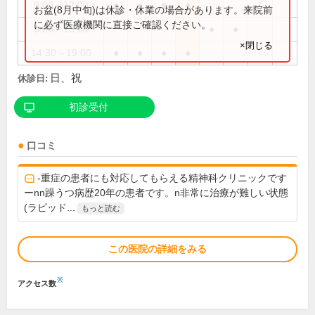
9:00～12:00
●
●
●
●
お盆(8月中旬)は休診・休業の場合があります。来院前
に必ず医療機関に直接ご確認ください。
9:00～13:00
●
●
×閉じる
14:30～19:00
●
●
●
●
日、祝
休診日:
初診受付
口コミ
-重症の患者にも対応してもらえる精神科クリニックです
ーnn躁うつ病歴20年の患者です。n非常に治療が難しい状態
(ラピッド...
もっと読む
この医院の詳細をみる
※
アクセス数