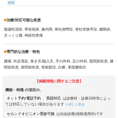
病院
治療/対応可能な疾患
脂漏性湿疹
帯状疱疹
膝内障
脊柱側彎症
脊柱管狭窄症
腱鞘炎
ぎっくり腰
神経性疼痛
専門的な治療・特色
腰痛
外反母趾
巻き爪/陥入爪
手の外科
足の外科
股関節疾患
膝
関節疾患
肩関節疾患
骨粗鬆症
白癬
掌蹠膿疱症
【掲載情報に関するご注意】
機能・特徴
の項目の、
ネット予約/電話予約
,
英語対応
は診療科・診療日時等によっ
ては対応していない場合があります
詳しく見る
セカンドオピニオン受診可能
は自由診療(保険適用外)です