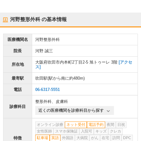
河野整形外科
の基本情報
医療機関名
河野整形外科
院長
河野 誠三
大阪府吹田市内本町2丁目2-5 旭トゥーレ 3階
[アクセ
所在地
ス]
最寄駅
吹田駅
(駅から
南に約480m
)
電話
06-6317-5551
整形外科
、
皮膚科
診療科目
近くの医療機関を診療科目から探す
オンライン診療
ネット受付
電話予約
夜間
日祝
女性医師
スマホ保険証
入院可
キッズ
クレカ
特徴
駐車場
英語
外国語
大病院
がん
在宅
訪問
DPC