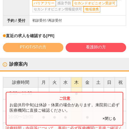
バリアフリー
感染予防
セカンドオピニオン受診可
セカンドオピニオン情報提供可
地域連携
予約 / 受付
初診受付
再診受付
直近の求人を確認する
[PR]
PT/OT/STの方
看護師の方
診療案内
診療時間
月
火
水
木
金
土
日
祝
●
9:00
〜
11:30
●
●
●
●
●
お盆(8月中旬)は休診・休業の場合があります。来院前に必ず
9:00
〜
12:30
医療機関に直接ご確認ください。
●
●
●
●
16:00
〜
19:00
×閉じる
診療時間・内容等について、事前に必ず医療機関に直接ご確認く