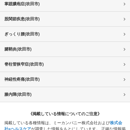
掌蹠膿疱症
(
吹田市
)
股関節疾患
(
吹田市
)
ぎっくり腰
(
吹田市
)
腱鞘炎
(
吹田市
)
脊柱管狭窄症
(
吹田市
)
神経性疼痛
(
吹田市
)
膝内障
(
吹田市
)
《掲載している情報についてのご注意》
掲載している各種情報は、ミーカンパニー株式会社および
株式会
社eヘルスケア
が調査した情報をもとにしています。 正確な情報掲