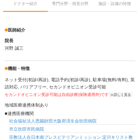
ドクター紹介
専門分野・得意分野
施設・設備の特徴
医師紹介
院長
河野 誠三
機能・特徴
ネット受付(初診/再診)
電話予約(初診/再診)
駐車場(無料/有料)
英
語対応
バリアフリー
セカンドオピニオン受診可能
セカンドオピニオン受診可能
は自由診療(保険適用外)です
詳しく見る
地域医療連携体制あり
連携医療機関
社会福祉法人恩賜財団大阪府済生会吹田病院
市立吹田市民病院
宗教法人在日本南プレスビテリアンミッション 淀川キリスト教