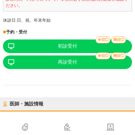
ださい。
休診日:
日、祝、年末年始
予約・受付
今日◯
明日◯
初診受付
今日◯
明日◯
再診受付
医師・施設情報