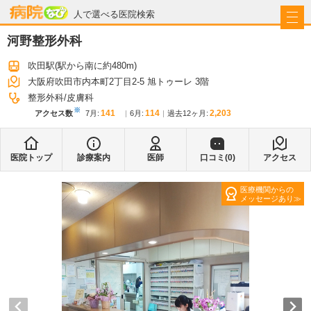
病院なび
人で選べる医院検索
河野整形外科
吹田駅
(駅から
南に約480m
)
大阪府吹田市内本町2丁目2-5 旭トゥーレ 3階
整形外科
皮膚科
※
141
114
2,203
アクセス数
7月
:
6月
:
過去12ヶ月:
医院トップ
診療案内
医師
口コミ(
0
)
アクセス
医療機関からの
メッセージあり