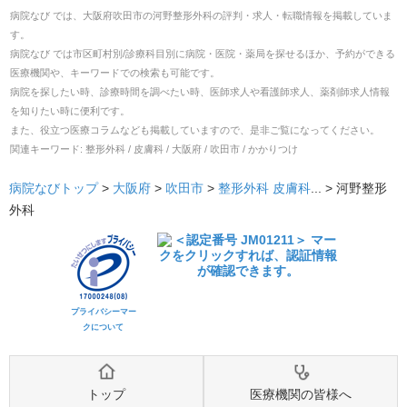
病院なび では、
大阪府
吹田市
の
河野整形外科
の
評判・求人・転職
情報を掲載していま
す。
病院なび では市区町村別/診療科目別に病院・医院・薬局を探せるほか、予約ができる
医療機関や、キーワードでの検索も可能です。
病院を探したい時、診療時間を調べたい時、医師求人や看護師求人、薬剤師求人情報
を知りたい時に便利です。
また、役立つ医療コラムなども掲載していますので、是非ご覧になってください。
関連キーワード:
整形外科 / 皮膚科 / 大阪府 / 吹田市 / かかりつけ
病院なびトップ
>
大阪府
>
吹田市
>
整形外科
皮膚科
... >
河野整形
外科
プライバシーマー
クについて
トップ
医療機関の皆様へ