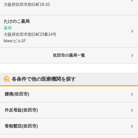
大阪府吹田市
朝日町18-10
たけのこ薬局
薬局
大阪府吹田市
朝日町23番14号
blancビル1F
吹田市
の薬局一覧
各条件で他の医療機関を探す
腰痛
(
吹田市
)
外反母趾
(
吹田市
)
骨粗鬆症
(
吹田市
)