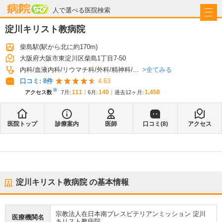
病院なび
人で選べる医院検索
淀川キリスト教病院
柴島駅
(駅から
北に約170m
)
大阪府大阪市東淀川区柴島1丁目7-50
全てみる
内科
血液内科
リウマチ科
外科
精神科
...
口コミ:
8
件
4.63
※
111
140
1,458
アクセス数
7月
:
6月
:
過去12ヶ月:
医院トップ
診療案内
医師
口コミ(
8
)
アクセス
淀川キリスト教病院
の基本情報
宗教法人在日本南プレスビテリアンミッション 淀川
医療機関名
キリスト教病院