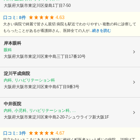
大阪府大阪市東淀川区
柴島1丁目7-50
4.63
口コミ:
8
件
大きい病院で綺麗で皆さん親切 病院も駅近でわかりやすい 複数の科に診察して
もらったことがあるが看護師さん、医師全ての人が...
続きを読む
岸本眼科
眼科
大阪府大阪市東淀川区
東中島三丁目17番10号
淀川平成病院
内科, リハビリテーション科
大阪府大阪市東淀川区
東中島6丁目9番3号
中井医院
内科, 小児科, リハビリテーション科, ...
大阪府大阪市東淀川区
東中島2-20-7シュウライフ新大阪1F
4.67
口コミ:
3
件
目立たないところにあるけど地域に根付く町医者という感じの病院。 説明は丁