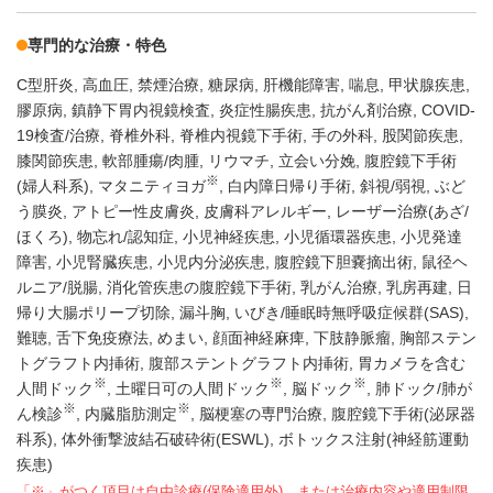
専門的な治療・特色
C型肝炎
高血圧
禁煙治療
糖尿病
肝機能障害
喘息
甲状腺疾患
膠原病
鎮静下胃内視鏡検査
炎症性腸疾患
抗がん剤治療
COVID-
19検査/治療
脊椎外科
脊椎内視鏡下手術
手の外科
股関節疾患
膝関節疾患
軟部腫瘍/肉腫
リウマチ
立会い分娩
腹腔鏡下手術
※
(婦人科系)
マタニティヨガ
白内障日帰り手術
斜視/弱視
ぶど
う膜炎
アトピー性皮膚炎
皮膚科アレルギー
レーザー治療(あざ/
ほくろ)
物忘れ/認知症
小児神経疾患
小児循環器疾患
小児発達
障害
小児腎臓疾患
小児内分泌疾患
腹腔鏡下胆嚢摘出術
鼠径ヘ
ルニア/脱腸
消化管疾患の腹腔鏡下手術
乳がん治療
乳房再建
日
帰り大腸ポリープ切除
漏斗胸
いびき/睡眠時無呼吸症候群(SAS)
難聴
舌下免疫療法
めまい
顔面神経麻痺
下肢静脈瘤
胸部ステン
トグラフト内挿術
腹部ステントグラフト内挿術
胃カメラを含む
※
※
※
人間ドック
土曜日可の人間ドック
脳ドック
肺ドック/肺が
※
※
ん検診
内臓脂肪測定
脳梗塞の専門治療
腹腔鏡下手術(泌尿器
科系)
体外衝撃波結石破砕術(ESWL)
ボトックス注射(神経筋運動
疾患)
「※」がつく項目は自由診療(保険適用外)、または治療内容や適用制限