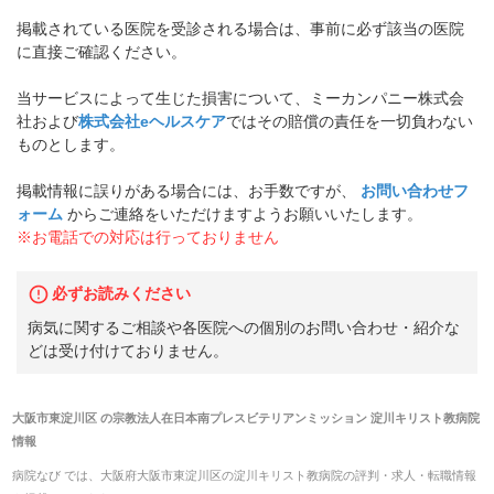
掲載されている医院を受診される場合は、事前に必ず該当の医院
に直接ご確認ください。
当サービスによって生じた損害について、ミーカンパニー株式会
社および
株式会社eヘルスケア
ではその賠償の責任を一切負わない
ものとします。
掲載情報に誤りがある場合には、お手数ですが、
お問い合わせフ
ォーム
からご連絡をいただけますようお願いいたします。
※お電話での対応は行っておりません
必ずお読みください
病気に関するご相談や各医院への個別のお問い合わせ・紹介な
どは受け付けておりません。
大阪市東淀川区
の
宗教法人在日本南プレスビテリアンミッション 淀川キリスト教病院
情報
病院なび では、
大阪府
大阪市東淀川区
の
淀川キリスト教病院
の
評判・求人・転職
情報