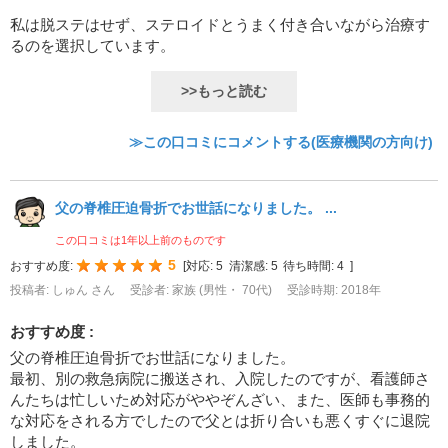
私は脱ステはせず、ステロイドとうまく付き合いながら治療す
るのを選択しています。
>>もっと読む
≫この口コミにコメントする(医療機関の方向け)
父の脊椎圧迫骨折でお世話になりました。 ...
この口コミは1年以上前のものです
5
おすすめ度:
[
対応:
5
清潔感:
5
待ち時間:
4
]
投稿者: しゅん さん
受診者: 家族 (男性・ 70代)
受診時期: 2018年
おすすめ度 :
父の脊椎圧迫骨折でお世話になりました。
最初、別の救急病院に搬送され、入院したのですが、看護師さ
んたちは忙しいため対応がややぞんざい、また、医師も事務的
な対応をされる方でしたので父とは折り合いも悪くすぐに退院
しました。