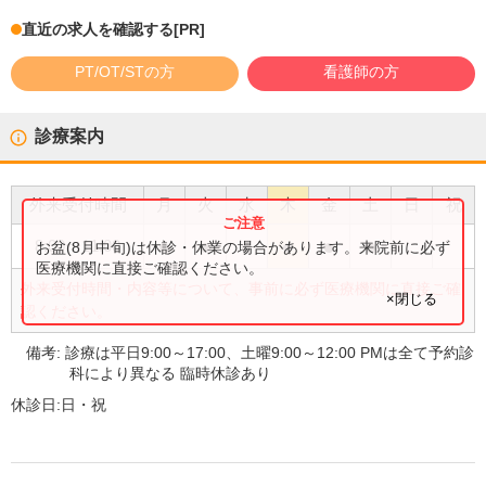
直近の求人を確認する
[PR]
PT/OT/STの方
看護師の方
診療案内
外来受付時間
月
火
水
木
金
土
日
祝
●
●
●
●
●
●
8:00
〜
11:00
お盆(8月中旬)は休診・休業の場合があります。来院前に必ず
医療機関に直接ご確認ください。
外来受付時間・内容等について、事前に必ず医療機関に直接ご確
×閉じる
認ください。
備考:
診療は平日9:00～17:00、土曜9:00～12:00 PMは全て予約診
科により異なる 臨時休診あり
休診日:
日・祝