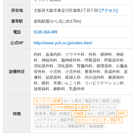
所在地
大阪府大阪市東淀川区柴島1丁目7-50
[アクセス]
最寄駅
柴島駅
(駅から
北に約170m
)
電話
0120-364-489
公式HP
http://www.ych.or.jp/index.html
内科
、
血液内科
、
リウマチ科
、
外科
、
精神科
、
神経
科
、
神経内科
、
脳神経外科
、
呼吸器科
、
呼吸器外科
、
消化器外科
、
消化器科
、
腎臓内科
、
循環器科
、
心臓血
診療科目
管外科
、
小児科
、
小児外科
、
整形外科
、
形成外科
、
皮
膚科
、
泌尿器科
、
産婦人科
、
内分泌内科
、
糖尿病内
科
、
眼科
、
耳鼻いんこう科
、
リハビリテーション科
、
放射線科
、
麻酔科
、
乳腺外科
オンライン診療
ネット受付
電話予約
夜間
日祝
女性医師
スマホ保険証
入院可
キッズ
クレカ
特徴
駐車場
英語
外国語
大病院
がん
在宅
訪問
DPC
バリアフリー
感染予防
セカンドオピニオン受診可
セカンドオピニオン情報提供可
地域連携