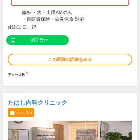
・水・土曜AMのみ
備考:
・自賠責保険・労災保険 対応
日、祝
休診日:
初診受付
この医院の詳細をみる
※
アクセス数
たはし内科クリニック
1
口コミ
件