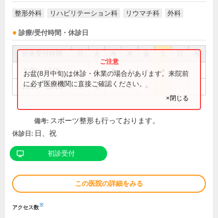
整形外科
リハビリテーション科
リウマチ科
外科
診療/受付時間・休診日
外来受付時間
月
火
水
木
金
土
日
祝
9:00～12:00
●
●
●
●
●
●
お盆(8月中旬)は休診・休業の場合があります。来院前
に必ず医療機関に直接ご確認ください。
16:00～19:00
●
●
●
●
×閉じる
スポーツ整形も行っております。
備考:
日、祝
休診日:
初診受付
この医院の詳細をみる
※
アクセス数