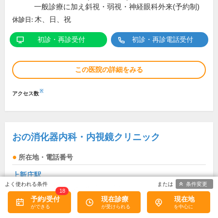
一般診療に加え斜視・弱視・神経眼科外来(予約制)
木、日、祝
休診日:
初診・再診受付
初診・再診電話受付
この医院の詳細をみる
※
アクセス数
おの消化器内科・内視鏡クリニック
所在地・電話番号
上新庄駅
条件変更
大阪府大阪市東淀川区小松2丁目2-4
18
コマツビル3階B
[地図]
予約/受付
現在診療
現在地
06-6755-9400