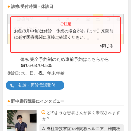
診療/受付時間・休診日
診療時間
月
火
水
木
金
土
日
祝
9:00～10:45
●
●
●
●
●
お盆(8月中旬)は休診・休業の場合があります。来院前
に必ず医療機関に直接ご確認ください。
15:00～16:30
●
●
●
●
●
×閉じる
完全予約制のため事前予約はこちらから
備考:
☎06-6370-0505
水、日、祝、年末年始
休診日:
初診・再診電話受付
野中康行
院長
にインタビュー
どのような患者さんが多く来院されます
か?
脊柱管狭窄症や椎間板ヘルニア、椎間板