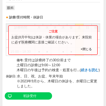
眼科
診療/受付時間・休診日
診療時間
月
火
水
木
金
土
日
祝
9:00～12:00
●
お盆(8月中旬)は休診・休業の場合があります。来院前
に必ず医療機関に直接ご確認ください。
9:30～13:00
●
●
●
●
×閉じる
15:00～18:30
●
●
●
●
受付は診療終了の30分前まで
備考:
土曜日の診療は9:00～12:00
木曜日の午後は予約の検査・処置を行...(
続きを読む
)
水、日、祝、お盆、年末年始
休診日:
※2023年9月から、木曜日の休診を、水曜日に変更
しました。
初診受付