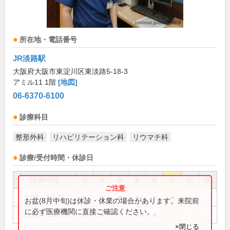
所在地・電話番号
JR淡路駅
大阪府大阪市東淀川区東淡路5-18-3
アミル11 1階
[地図]
06-6370-6100
診療科目
整形外科
リハビリテーション科
リウマチ科
診療/受付時間・休診日
診療時間
月
火
水
木
金
土
日
祝
9:00～12:30
●
●
●
●
●
●
お盆(8月中旬)は休診・休業の場合があります。来院前
に必ず医療機関に直接ご確認ください。
16:00～19:00
●
●
●
●
×閉じる