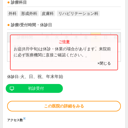
診療科目
外科
形成外科
皮膚科
リハビリテーション科
診療/受付時間・休診日
診療時間
月
火
水
木
金
土
日
祝
9:00～12:00
●
●
●
●
●
お盆(8月中旬)は休診・休業の場合があります。来院前
に必ず医療機関に直接ご確認ください。
17:00～19:00
●
●
×閉じる
火、日、祝、年末年始
休診日:
初診受付
この医院の詳細をみる
※
アクセス数