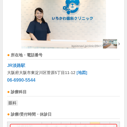
所在地・電話番号
JR淡路駅
大阪府大阪市東淀川区菅原5丁目11-12
[地図]
06-6990-5544
診療科目
眼科
診療/受付時間・休診日
診療時間
月
火
水
木
金
土
日
祝