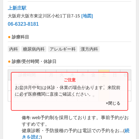
上新庄駅
大阪府大阪市東淀川区小松1丁目7-15
[地図]
06-6323-8181
診療科目
内科
糖尿病内科
アレルギー科
漢方内科
診療/受付時間・休診日
診療時間
月
火
水
木
金
土
日
祝
9:00～12:30
●
●
●
●
●
●
お盆(8月中旬)は休診・休業の場合があります。来院前
に必ず医療機関に直接ご確認ください。
16:00～19:00
●
●
●
●
×閉じる
web予約制を採用しております。事前予約がお
備考:
すすめです。
健康診断・予防接種の予約は電話での予約をお...(
続
きを読む
)