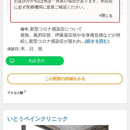
お盆(8月中旬)は休診・休業の場合があります。来院前
に必ず医療機関に直接ご確認ください。
16:00～19:00
●
●
●
×閉じる
新型コロナ感染症について
備考:
発熱、風邪症状、呼吸器症状や全身倦怠感などが持
続し新型コロナ感染症が疑われ...(
続きを読む
)
木、日、祝
休診日:
初診受付
この医院の詳細をみる
※
アクセス数
いとうペインクリニック