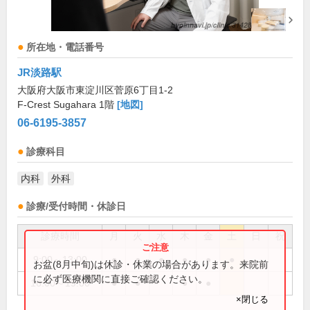
所在地・電話番号
JR淡路駅
大阪府大阪市東淀川区菅原6丁目1-2
F-Crest Sugahara 1階
[地図]
06-6195-3857
診療科目
内科
外科
診療/受付時間・休診日
診療時間
月
火
水
木
金
土
日
祝
9:00～13:00
●
●
●
●
●
●
お盆(8月中旬)は休診・休業の場合があります。来院前
に必ず医療機関に直接ご確認ください。
16:00～19:00
●
●
●
●
×閉じる