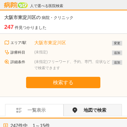
病院なび
人で選べる医院検索
大阪市東淀川区の
病院・クリニック
247
件見つかりました
大阪市東淀川区
エリア/駅
変更
(未指定)
診療科目
追加
(未指定)フリーワード、予約、専門、症状など
詳細条件
追加
で検索できます
検索する
一覧表示
地図で検索
247
件中、
1～15件