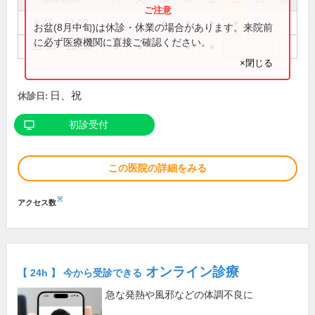
8:45～12:00
●
●
●
●
●
●
お盆(8月中旬)は休診・休業の場合があります。来院前
に必ず医療機関に直接ご確認ください。
15:00～18:00
●
●
●
●
×閉じる
日、祝
休診日:
初診受付
この医院の詳細をみる
※
アクセス数
オンライン診療
【 24h 】 今から受診できる
急な発熱や風邪などの体調不良に