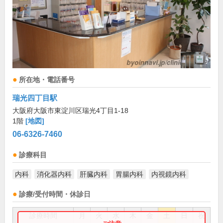
所在地・電話番号
瑞光四丁目駅
大阪府大阪市東淀川区瑞光4丁目1-18
1階
[地図]
06-6326-7460
診療科目
内科
消化器内科
肝臓内科
胃腸内科
内視鏡内科
診療/受付時間・休診日
診療時間
月
火
水
木
金
土
日
祝