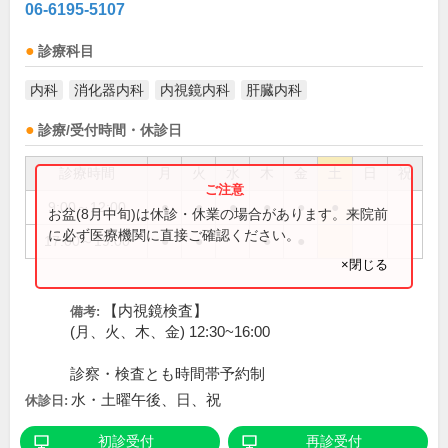
06-6195-5107
診療科目
内科
消化器内科
内視鏡内科
肝臓内科
診療/受付時間・休診日
診療時間
月
火
水
木
金
土
日
祝
9:00～12:00
●
●
●
●
●
●
お盆(8月中旬)は休診・休業の場合があります。来院前
に必ず医療機関に直接ご確認ください。
17:00～19:00
●
●
●
●
×閉じる
【内視鏡検査】
備考:
(月、火、木、金) 12:30~16:00
診察・検査とも時間帯予約制
水・土曜午後、日、祝
休診日:
初診受付
再診受付