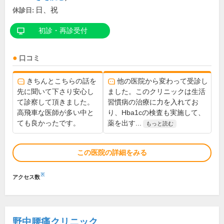
日、祝
休診日:
初診・再診受付
口コミ
きちんとこちらの話を
他の医院から変わって受診し
先に聞いて下さり安心し
ました。このクリニックは生活
て診察して頂きました。
習慣病の治療に力を入れてお
高飛車な医師が多い中と
り、Hba1cの検査も実施して、
ても良かったです。
薬を出す...
もっと読む
この医院の詳細をみる
※
アクセス数
野中腰痛クリニック