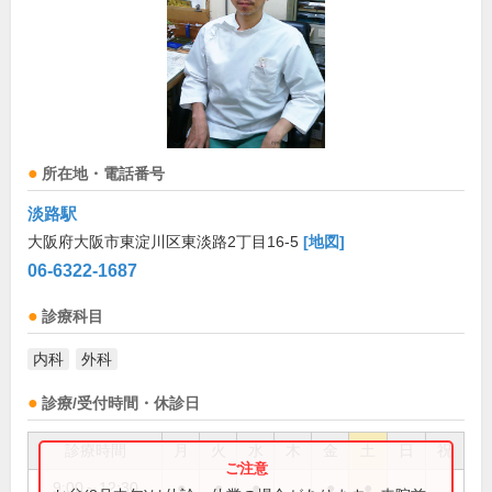
所在地・電話番号
淡路駅
大阪府大阪市東淀川区東淡路2丁目16-5
[地図]
06-6322-1687
診療科目
内科
外科
診療/受付時間・休診日
診療時間
月
火
水
木
金
土
日
祝
9:00～12:30
●
●
●
●
●