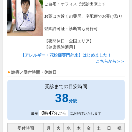
ご自宅・オフィスで受診出来ます
お薬はお近くの薬局、宅配便でお受け取り
登園許可証・診断書も発行可
【夜間休日・全国エリア】
【健康保険適用】
【アレルギー・花粉症専門外来】はじめました！
こちらから＞＞
診療／受付時間・休診日
受診までの目安時間
38
分後
0
47
時
分ごろ
最短
にお呼びいたします
受付時間
月
火
水
木
金
土
日
祝