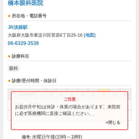
橋本眼科医院
所在地・電話番号
JR淡路駅
大阪府大阪市東淀川区菅原6丁目25-16
[地図]
06-6329-3539
診療科目
眼科
診療/受付時間・休診日
診療時間
月
火
水
木
金
土
日
祝
9:00～12:00
●
●
●
●
●
お盆(8月中旬)は休診・休業の場合があります。来院前
に必ず医療機関に直接ご確認ください。
15:30～18:30
●
●
●
×閉じる
水曜日午後(15時～18時)
備考: