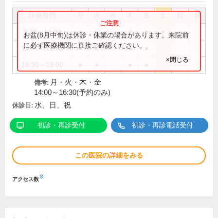
診療時間
月
火
水
木
金
土
日
祝
9:00～13:00
●
●
●
●
●
お盆(8月中旬)は休診・休業の場合があります。来院前
に必ず医療機関に直接ご確認ください。
14:00～16:30
●
●
●
●
×閉じる
16:30～19:00
●
●
●
●
月・火・木・金
備考:
14:00～16:30(予約のみ)
水、日、祝
休診日:
初診・再診受付
初診・再診電話受付
この医院の詳細をみる
※
アクセス数