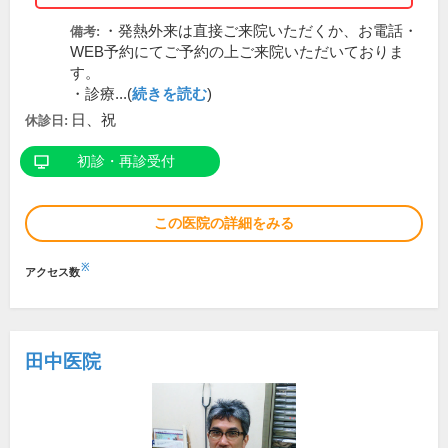
・発熱外来は直接ご来院いただくか、お電話・
備考:
WEB予約にてご予約の上ご来院いただいておりま
す。
・診療...(
続きを読む
)
日、祝
休診日:
初診・再診受付
この医院の詳細をみる
※
アクセス数
田中医院