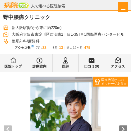
病院なび
人で選べる医院検索
野中腰痛クリニック
新大阪駅
(駅から
東に約220m
)
大阪府大阪市東淀川区西淡路1丁目1-35 IMC国際医療センタービル
整形外科
麻酔科
※
22
13
475
アクセス数
7月
:
6月
:
過去12ヶ月:
医院トップ
診療案内
医師
口コミ(
0
)
アクセス
医療機関からの
メッセージあり