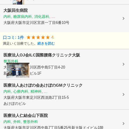
大阪回生病院
内科, 糖尿病内科, 消化器科, ...
大阪府大阪市淀川区
宮原一丁目6番10号
4
口コミ:
1
件
満足いく治療でした。
続きを読む
医療法人OJ会
ILC国際腰痛クリニック大阪
整形外科
大阪府大阪市淀川区
西中島5丁目4-20
新大阪駅前中央ビル1F
医療法人あけぼの会
あけぼのGMクリニック
内科, 心療内科, 精神科, ...
大阪府大阪市東淀川区
西淡路2丁目15-5
あけぼのビル
医療法人仁結会山下医院
内科, 外科, 整形外科
大阪府大阪市淀川区
西中島7丁目5番25号新大阪ドイビル1階