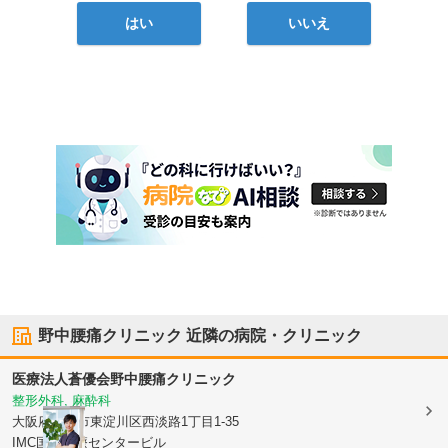
はい
いいえ
野中腰痛クリニック
近隣の病院・クリニック
医療法人蒼優会
野中腰痛クリニック
整形外科, 麻酔科
大阪府大阪市東淀川区
西淡路1丁目1-35
IMC国際医療センタービル