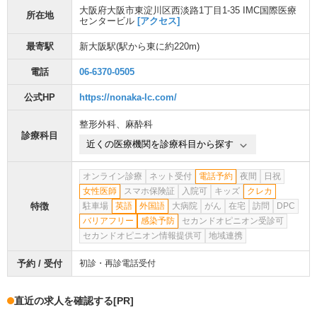
大阪府大阪市東淀川区西淡路1丁目1-35 IMC国際医療
所在地
センタービル
[アクセス]
最寄駅
新大阪駅
(駅から
東に約220m
)
電話
06-6370-0505
公式HP
https://nonaka-lc.com/
整形外科
、
麻酔科
診療科目
近くの医療機関を診療科目から探す
オンライン診療
ネット受付
電話予約
夜間
日祝
女性医師
スマホ保険証
入院可
キッズ
クレカ
特徴
駐車場
英語
外国語
大病院
がん
在宅
訪問
DPC
バリアフリー
感染予防
セカンドオピニオン受診可
セカンドオピニオン情報提供可
地域連携
予約 / 受付
初診・再診電話受付
直近の求人を確認する
[PR]