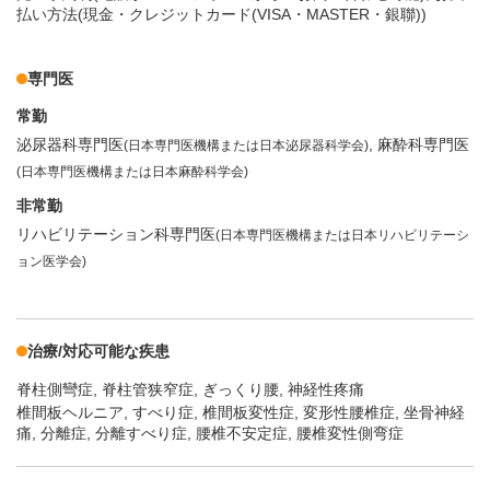
払い方法(現金・クレジットカード(VISA・MASTER・銀聯))
専門医
常勤
泌尿器科専門医
麻酔科専門医
(日本専門医機構または日本泌尿器科学会)
(日本専門医機構または日本麻酔科学会)
非常勤
リハビリテーション科専門医
(日本専門医機構または日本リハビリテーシ
ョン医学会)
治療/対応可能な疾患
脊柱側彎症
脊柱管狭窄症
ぎっくり腰
神経性疼痛
椎間板ヘルニア, すべり症, 椎間板変性症, 変形性腰椎症, 坐骨神経
痛, 分離症, 分離すべり症, 腰椎不安定症, 腰椎変性側弯症