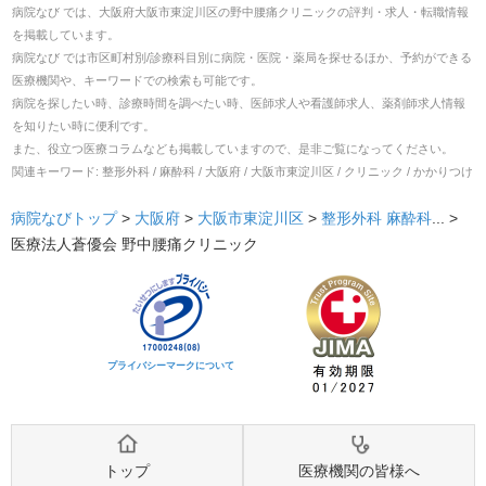
病院なび では、
大阪府
大阪市東淀川区
の
野中腰痛クリニック
の
評判・求人・転職
情報
を掲載しています。
病院なび では市区町村別/診療科目別に病院・医院・薬局を探せるほか、予約ができる
医療機関や、キーワードでの検索も可能です。
病院を探したい時、診療時間を調べたい時、医師求人や看護師求人、薬剤師求人情報
を知りたい時に便利です。
また、役立つ医療コラムなども掲載していますので、是非ご覧になってください。
関連キーワード:
整形外科 / 麻酔科 / 大阪府 / 大阪市東淀川区 / クリニック / かかりつけ
病院なびトップ
>
大阪府
>
大阪市東淀川区
>
整形外科
麻酔科
... >
医療法人蒼優会 野中腰痛クリニック
プライバシーマークについて
トップ
医療機関の皆様へ