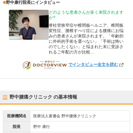
野中康行
院長
にインタビュー
どのような患者さんが多く来院されます
か?
脊柱管狭窄症や椎間板ヘルニア、椎間板
変性症、腰椎すべり症による腰痛にお悩
みの患者さんが来院されます。「年齢的
に外科的手術を選べない」「手術は怖い
のでしたくない」と悩まれた末に受診さ
れるご年配の方が比較…
でインタビュー全文を読む
DOCTORVIEW
野中腰痛クリニック
の基本情報
医療機関名
医療法人蒼優会 野中腰痛クリニック
院長
野中 康行