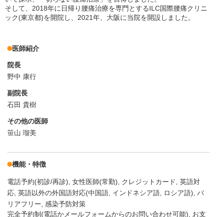
そして、2018年に日帰り腰痛治療を専門とするILC国際腰痛クリニ
ック(東京都)を開院し、2021年、大阪に当院を開設しました。
医師紹介
院長
野中 康行
副院長
石田 貴樹
その他の医師
笹山 瑠美
機能・特徴
電話予約(初診/再診)
女性医師(常勤)
クレジットカード
英語対
応
英語以外の外国語対応(中国語, インドネシア語, ロシア語)
バ
リアフリー
感染予防対策
完全予約制(電話かメールフォームからのお問い合わせ可能), お支