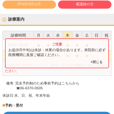
PT/OT/STの方
看護師の方
診療案内
診療時間
月
火
水
木
金
土
日
祝
●
●
●
●
●
9:00
〜
10:45
お盆(8月中旬)は休診・休業の場合があります。来院前に必ず
●
●
●
●
●
医療機関に直接ご確認ください。
15:00
〜
16:30
×閉じる
診療時間・内容等について、事前に必ず医療機関に直接ご確認く
ださい。
備考:
完全予約制のため事前予約はこちらから
☎06-6370-0505
休診日:
水、日、祝、年末年始
予約・受付