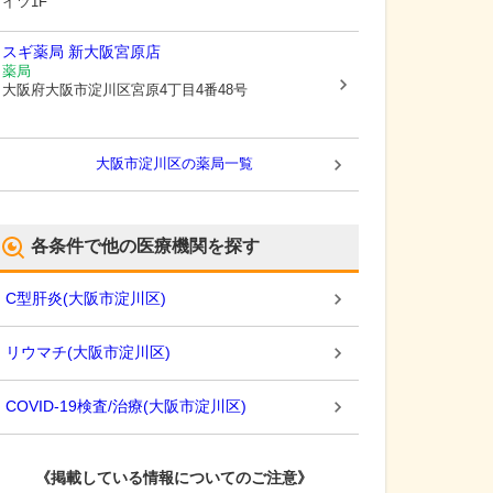
イツ1F
スギ薬局 新大阪宮原店
薬局
大阪府大阪市淀川区
宮原4丁目4番48号
大阪市淀川区
の薬局一覧
各条件で他の医療機関を探す
C型肝炎
(
大阪市淀川区
)
リウマチ
(
大阪市淀川区
)
COVID-19検査/治療
(
大阪市淀川区
)
《掲載している情報についてのご注意》