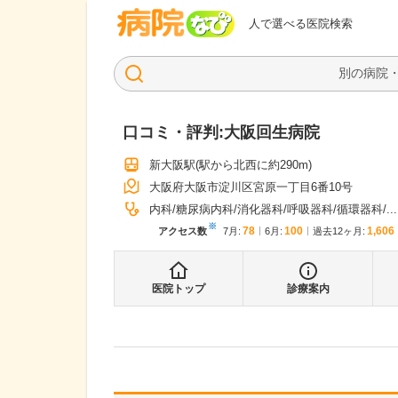
病院なび
人で選べる医院検索
口コミ・評判:
大阪回生病院
新大阪駅
(駅から
北西に約290m
)
大阪府大阪市淀川区宮原一丁目6番10号
内科
糖尿病内科
消化器科
呼吸器科
循環器科
...
※
78
100
1,606
アクセス数
7月
:
6月
:
過去12ヶ月:
医院トップ
診療案内