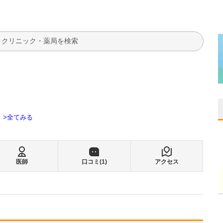
検索
全てみる
医師
口コミ(
1
)
アクセス