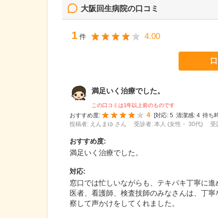
大阪回生病院
の口コミ
1
4.00
件
口
満足いく治療でした。
この口コミは1年以上前のものです
4
おすすめ度:
[
対応:
5
清潔感:
4
待ち時
投稿者: えんまゆ さん
受診者: 本人 (女性・ 30代)
受
おすすめ度
:
満足いく治療でした。
対応
:
窓口では忙しいながらも、テキパキ丁寧に進
医者、看護師、検査技師のみなさんは、丁寧
察して声かけをしてくれました。