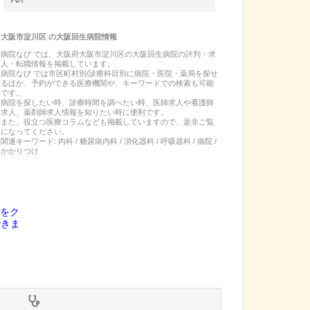
大阪市淀川区
の
大阪回生病院
情報
病院なび では、
大阪府
大阪市淀川区
の
大阪回生病院
の
評判・求
人・転職
情報を掲載しています。
病院なび では市区町村別/診療科目別に病院・医院・薬局を探せ
るほか、予約ができる医療機関や、キーワードでの検索も可能
です。
病院を探したい時、診療時間を調べたい時、医師求人や看護師
求人、薬剤師求人情報を知りたい時に便利です。
また、役立つ医療コラムなども掲載していますので、是非ご覧
になってください。
関連キーワード:
内科 / 糖尿病内科 / 消化器科 / 呼吸器科 / 病院 /
かかりつけ