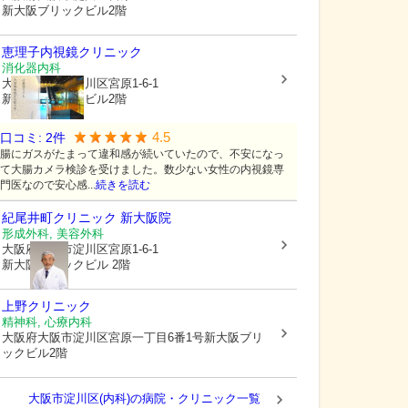
新大阪ブリックビル2階
恵理子内視鏡クリニック
消化器内科
大阪府大阪市淀川区
宮原1-6-1
新大阪ブリックビル2階
4.5
口コミ:
2
件
腸にガスがたまって違和感が続いていたので、不安になっ
て大腸カメラ検診を受けました。数少ない女性の内視鏡専
門医なので安心感...
続きを読む
紀尾井町クリニック 新大阪院
形成外科, 美容外科
大阪府大阪市淀川区
宮原1-6-1
新大阪ブリックビル 2階
上野クリニック
精神科, 心療内科
大阪府大阪市淀川区
宮原一丁目6番1号新大阪ブリ
ックビル2階
大阪市淀川区(内科)の病院・クリニック一覧