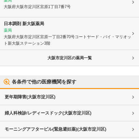
薬局
大阪府大阪市淀川区
宮原1丁目7番7号
日本調剤 新大阪薬局
薬局
大阪府大阪市淀川区
宮原一丁目2番70号コートヤード・バイ・マリオッ
ト新大阪ステーション3階
大阪市淀川区
の薬局一覧
各条件で他の医療機関を探す
更年期障害
(
大阪市淀川区
)
婦人科検診/レディースドック
(
大阪市淀川区
)
モーニングアフターピル(緊急避妊薬)
(
大阪市淀川区
)