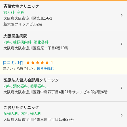
斉藤女性クリニック
婦人科, 産科
大阪府大阪市淀川区
宮原1-6-1
新大阪ブリックビル2階
大阪回生病院
内科, 糖尿病内科, 消化器科, ...
大阪府大阪市淀川区
宮原一丁目6番10号
4
口コミ:
1
件
満足いく治療でした。
続きを読む
医療法人健人会那須クリニック
内科, 消化器科, 循環器科, ...
大阪府大阪市淀川区
西中島四丁目4番21号サンノビル2階3階4階
こおりたクリニック
産婦人科, 内科, 婦人科
大阪府大阪市淀川区
東三国五丁目15番27号