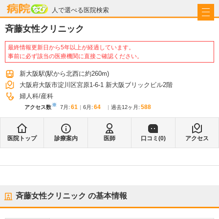
病院なび
人で選べる医院検索
斉藤女性クリニック
最終情報更新日から5年以上が経過しています。
事前に必ず該当の医療機関に直接ご確認ください。
新大阪駅
(駅から
北西に約260m
)
大阪府大阪市淀川区宮原1-6-1 新大阪ブリックビル2階
婦人科
産科
※
61
64
588
アクセス数
7月
:
6月
:
過去12ヶ月:
医院トップ
診療案内
医師
口コミ(
0
)
アクセス
斉藤女性クリニック
の基本情報