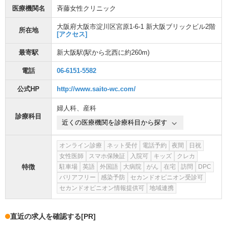
医療機関名
斉藤女性クリニック
大阪府大阪市淀川区宮原1-6-1 新大阪ブリックビル2階
所在地
[アクセス]
最寄駅
新大阪駅
(駅から
北西に約260m
)
電話
06-6151-5582
公式HP
http://www.saito-wc.com/
婦人科
、
産科
診療科目
近くの医療機関を診療科目から探す
オンライン診療
ネット受付
電話予約
夜間
日祝
女性医師
スマホ保険証
入院可
キッズ
クレカ
特徴
駐車場
英語
外国語
大病院
がん
在宅
訪問
DPC
バリアフリー
感染予防
セカンドオピニオン受診可
セカンドオピニオン情報提供可
地域連携
直近の求人を確認する
[PR]