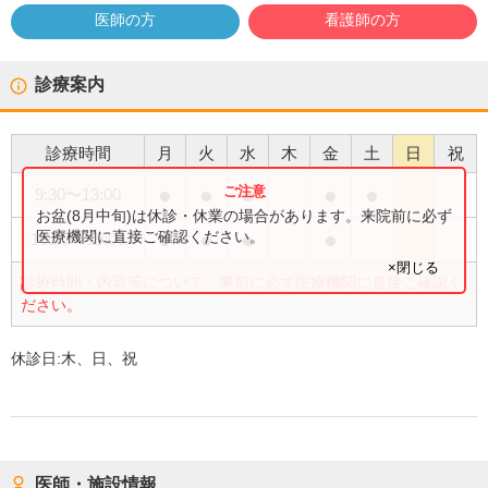
医師の方
看護師の方
診療案内
診療時間
月
火
水
木
金
土
日
祝
●
●
●
●
●
9:30
〜
13:00
お盆(8月中旬)は休診・休業の場合があります。来院前に必ず
●
●
●
●
医療機関に直接ご確認ください。
16:00
〜
19:00
×閉じる
診療時間・内容等について、事前に必ず医療機関に直接ご確認く
ださい。
休診日:
木、日、祝
医師・施設情報