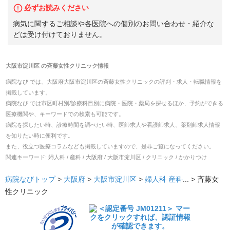
必ずお読みください
病気に関するご相談や各医院への個別のお問い合わせ・紹介な
どは受け付けておりません。
大阪市淀川区
の
斉藤女性クリニック
情報
病院なび では、
大阪府
大阪市淀川区
の
斉藤女性クリニック
の
評判・求人・転職
情報を
掲載しています。
病院なび では市区町村別/診療科目別に病院・医院・薬局を探せるほか、予約ができる
医療機関や、キーワードでの検索も可能です。
病院を探したい時、診療時間を調べたい時、医師求人や看護師求人、薬剤師求人情報
を知りたい時に便利です。
また、役立つ医療コラムなども掲載していますので、是非ご覧になってください。
関連キーワード:
婦人科 / 産科 / 大阪府 / 大阪市淀川区 / クリニック / かかりつけ
病院なびトップ
>
大阪府
>
大阪市淀川区
>
婦人科
産科
... >
斉藤女
性クリニック