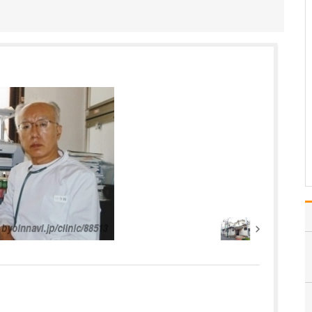
れた理由を教えてください。
医師を志したのは、小学
生の頃でした。親戚に医
療関係者が多かったこと
もあり、ごく自然に「将
来は医者になりたい」と
思うようになったんで
す。その夢を実現するた
めに兵庫医科大学医学部
へ進学し、卒業後は滋賀
医科…
>>記事全文を読む