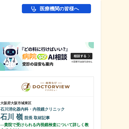
医療機関の皆様へ
医師(ドクター)の
大阪府大阪市城東区
大阪府吹田市
石川消化器内科・内視鏡クリニック
千里北在宅クリ
石川 嶺
菅 泰彦
院長
取材記事
院
貴院で受けられる内視鏡検査について詳しく教
どのような患者