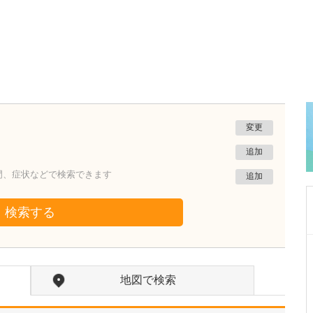
変更
追加
門、症状などで検索できます
追加
検索する
大阪府大阪市住吉区
むらやま大腸肛門クリニック
地図で検索
村山 浩之
院長
取材記事
先生が医師を志したきっかけと、外科を専攻さ