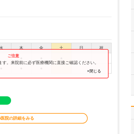
水
木
金
土
日
祝
●
●
●
ります。来院前に必ず医療機関に直接ご確認ください。
●
●
●
×閉じる
の医院の詳細をみる