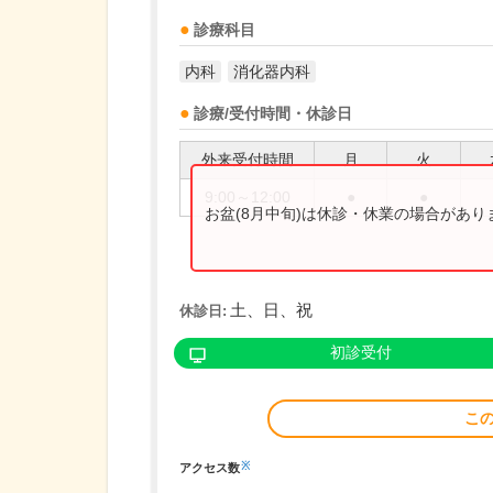
診療科目
内科
消化器内科
診療/受付時間・休診日
外来受付時間
月
火
9:00～12:00
●
●
お盆(8月中旬)は休診・休業の場合があ
土、日、祝
休診日:
初診受付
こ
※
アクセス数