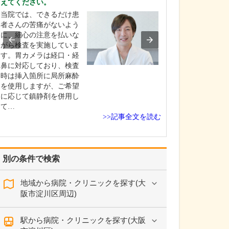
えてください。
か?
当院では、できるだけ患
訪問診療の対象
者さんの苦痛がないよう
は、主に通院が
に、細心の注意を払いな
った方々です。
がら検査を実施していま
寝たきりの方や
す。胃カメラは経口・経
方に加え、がん
鼻に対応しており、検査
や間質性肺炎の
時は挿入箇所に局所麻酔
学病院や基幹病
を使用しますが、ご希望
療を終え、緩和
に応じて鎮静剤を併用し
要とされる患者
て…
く…
>>記事全文を読む
別の条件で検索
地域から病院・クリニックを探す(大
阪市淀川区周辺)
駅から病院・クリニックを探す(大阪