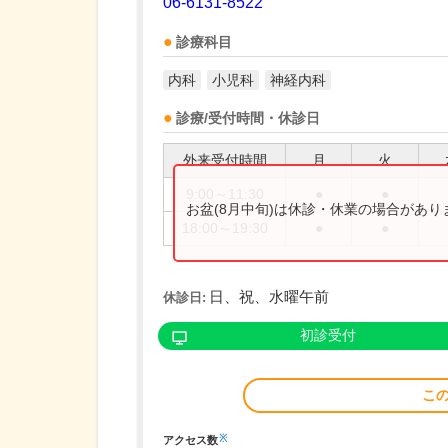
06-6131-8522
診療科目
内科
小児科
神経内科
診療/受付時間・休診日
外来受付時間
月
火
9:00～11:30
●
●
お盆(8月中旬)は休診・休業の場合があ
18:00～19:30
●
●
日、祝、水曜午前
休診日:
初診受付
こ
※
アクセス数