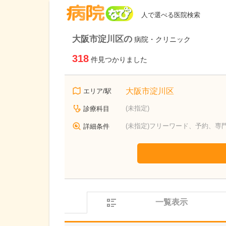
病院なび
人で選べる医院検索
大阪市淀川区の
病院・クリニック
318
件見つかりました
大阪市淀川区
エリア/駅
(未指定)
診療科目
(未指定)フリーワード、予約、専
詳細条件
一覧表示