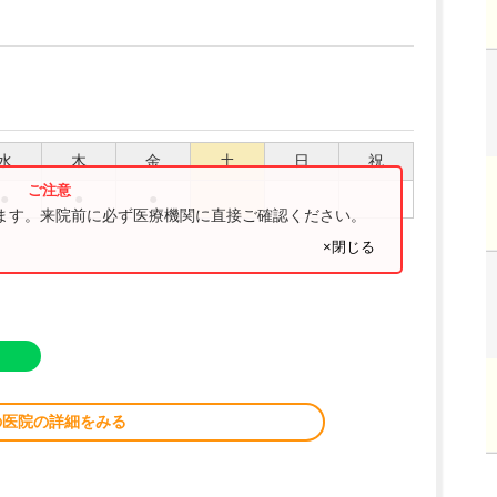
水
木
金
土
日
祝
●
●
●
ります。来院前に必ず医療機関に直接ご確認ください。
×閉じる
の医院の詳細をみる