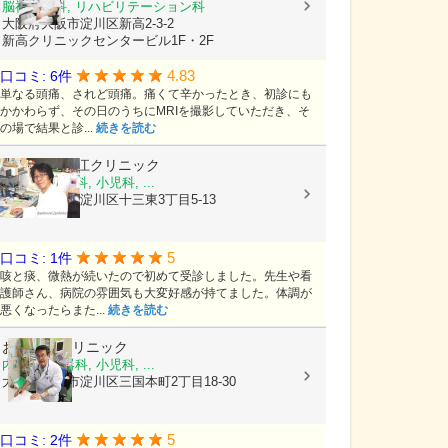
脳神経外科, リハビリテーション科
大阪府大阪市淀川区新高2-3-2
新高クリニックセンタービル1F・2F
4.83
口コミ: 6件
単なる頭痛、されど頭痛。痛くて辛かったとき、初診にも
かかわらず、その日のうちにMRIを撮影していただき、そ
の場で結果と診...
続きを読む
医療法人
細江クリニック
内科, 呼吸器科, 小児科, ...
大阪府大阪市淀川区十三東3丁目5-13
5
口コミ: 1件
咳と痰、微熱が続いたので初めて受診しました。先生や看
護師さん、病院の雰囲気も大変好感が持てました。体調が
悪くなったらまた...
続きを読む
おおつきクリニック
内科, 消化器科, 小児科, ...
大阪府大阪市淀川区三国本町2丁目18-30
5
口コミ: 2件