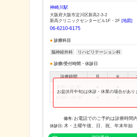
神崎川駅
大阪府大阪市淀川区新高2-3-2
新高クリニックセンタービル1F・2F
[地図]
06-6210-6175
診療科目
脳神経外科
リハビリテーション科
診療/受付時間・休診日
診療時間
月
火
9:00～12:30
●
●
お盆(8月中旬)は休診・休業の場合があ
15:00～18:30
●
●
お電話でのご予約は診療時間
備考:
木・土曜午後、日、祝、年末年始
休診日: