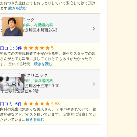
おおつき先生はとてもおっとりしていて安心して診て頂け
ます
続きを読む
うえだクリニック
内科, 消化器内科, 内視鏡内科
大阪府大阪市淀川区木川西2-6-3
5
口コミ: 3件
初めての内視鏡検査で不安がある中、先生やスタッフの皆
さんがとても親身に接してくれとてもありがたかったで
す。 空いてる時間...
続きを読む
よどがわ内科クリニック
内科, 消化器内科, 循環器内科, ...
大阪府大阪市淀川区十三東2-9-10
十三駅前医療ビル2階
4.83
口コミ: 6件
内科の先生は気さくな美人さん。 テキパキされていて、都
度的確なアドバイスを頂いています。 定期的に診察してい
ただいていま...
続きを読む