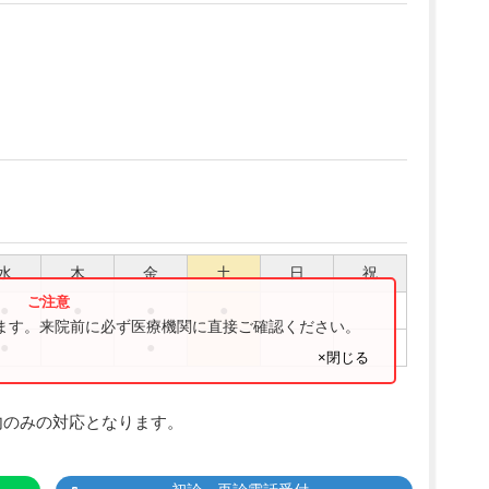
水
木
金
土
日
祝
●
●
●
●
ります。来院前に必ず医療機関に直接ご確認ください。
●
●
×閉じる
内のみの対応となります。