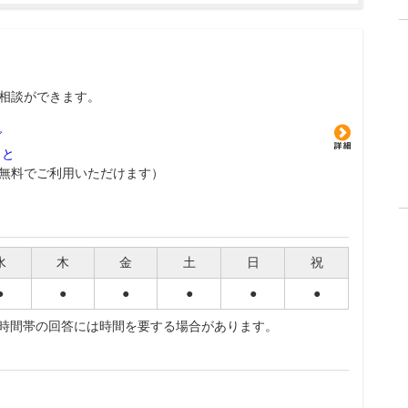
相談ができます。
グ
こと
無料でご利用いただけます）
水
木
金
土
日
祝
●
●
●
●
●
●
夜時間帯の回答には時間を要する場合があります。