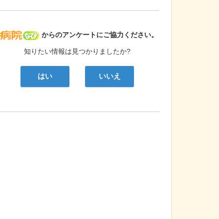
病院なび
からのアンケートにご協力ください。
知りたい情報は見つかりましたか?
はい
いいえ