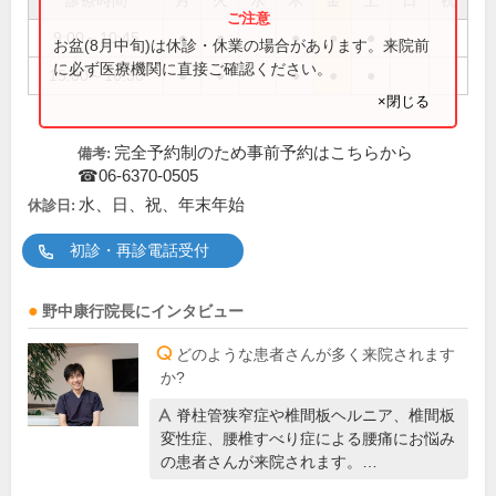
診療時間
月
火
水
木
金
土
日
祝
9:00～10:45
●
●
●
●
●
お盆(8月中旬)は休診・休業の場合があります。来院前
に必ず医療機関に直接ご確認ください。
15:00～16:30
●
●
●
●
●
×閉じる
完全予約制のため事前予約はこちらから
備考:
☎06-6370-0505
水、日、祝、年末年始
休診日:
初診・再診電話受付
野中康行
院長
にインタビュー
どのような患者さんが多く来院されます
か?
脊柱管狭窄症や椎間板ヘルニア、椎間板
変性症、腰椎すべり症による腰痛にお悩み
の患者さんが来院されます。…