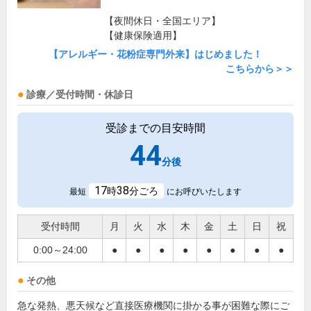
【夜間休日・全国エリア】
【健康保険適用】
【アレルギー・花粉症専門外来】はじめました！
こちらから＞＞
診療／受付時間・休診日
受診までの目安時間
44
分後
17
38
時
分ごろ
最短
にお呼びいたします
受付時間
月
火
水
木
金
土
日
祝
0:00～24:00
●
●
●
●
●
●
●
●
その他
急な発熱、悪天候など直接医療機関に掛かる事が困難な際にご