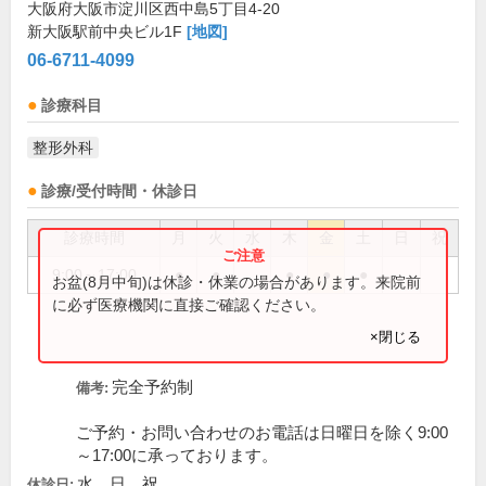
大阪府大阪市淀川区西中島5丁目4-20
新大阪駅前中央ビル1F
[地図]
06-6711-4099
診療科目
整形外科
診療/受付時間・休診日
診療時間
月
火
水
木
金
土
日
祝
9:00～17:00
●
●
●
●
●
お盆(8月中旬)は休診・休業の場合があります。来院前
に必ず医療機関に直接ご確認ください。
×閉じる
完全予約制
備考:
ご予約・お問い合わせのお電話は日曜日を除く9:00
～17:00に承っております。
水、日、祝
休診日: