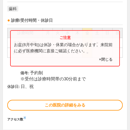
歯科
診療/受付時間・休診日
診療時間
月
火
水
木
金
土
日
祝
9:00～12:00
●
●
●
●
●
お盆(8月中旬)は休診・休業の場合があります。来院前
に必ず医療機関に直接ご確認ください。
15:00～18:30
●
●
●
●
●
×閉じる
予約制
備考:
※受付は診療時間帯の30分前まで
日、祝
休診日:
この医院の詳細をみる
※
アクセス数