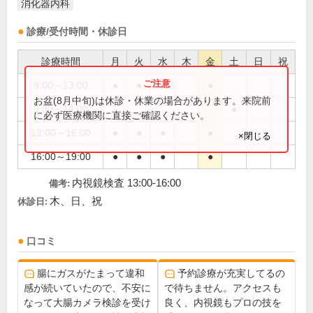
消化器内科
診療/受付時間・休診日
診療時間
月
火
水
木
金
土
日
祝
9:00～13:00
●
●
●
●
お盆(8月中旬)は休診・休業の場合があります。来院前
9:00～14:00
●
に必ず医療機関に直接ご確認ください。
13:00～16:00
●
●
●
●
×閉じる
16:00～19:00
●
●
●
●
内視鏡検査 13:00-16:00
備考:
木、日、祝
休診日:
口コミ
腸にガスがたまって違和
予約診療が充実してるの
感が続いていたので、不安に
で待ちません。アクセスも
なって大腸カメラ検診を受け
良く、内視鏡もプロの技を