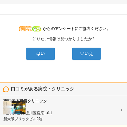
病院なび
からのアンケートにご協力ください。
知りたい情報は見つかりましたか?
はい
いいえ
口コミがある病院・クリニック
恵理子内視鏡クリニック
消化器内科
大阪府大阪市淀川区宮原1-6-1
新大阪ブリックビル2階