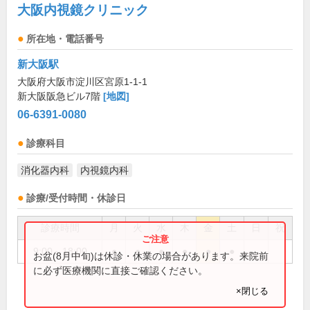
大阪内視鏡クリニック
所在地・電話番号
新大阪駅
大阪府大阪市淀川区宮原1-1-1
新大阪阪急ビル7階
[地図]
06-6391-0080
診療科目
消化器内科
内視鏡内科
診療/受付時間・休診日
診療時間
月
火
水
木
金
土
日
祝
9:00～18:00
●
●
●
●
●
●
お盆(8月中旬)は休診・休業の場合があります。来院前
に必ず医療機関に直接ご確認ください。
×閉じる