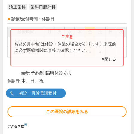
矯正歯科
歯科口腔外科
診療/受付時間・休診日
診療時間
月
火
水
木
金
土
日
祝
9:00～12:00
●
●
●
●
●
お盆(8月中旬)は休診・休業の場合があります。来院前
に必ず医療機関に直接ご確認ください。
15:00～18:30
●
●
●
●
●
×閉じる
予約制 臨時休診あり
備考:
木、日、祝
休診日:
初診・再診電話受付
この医院の詳細をみる
※
アクセス数