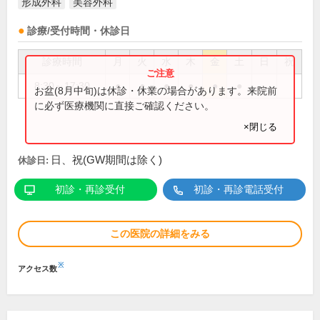
形成外科
美容外科
診療/受付時間・休診日
診療時間
月
火
水
木
金
土
日
祝
8:30～17:30
●
●
●
●
●
●
お盆(8月中旬)は休診・休業の場合があります。来院前
に必ず医療機関に直接ご確認ください。
×閉じる
日、祝(GW期間は除く)
休診日:
初診・再診受付
初診・再診電話受付
この医院の詳細をみる
※
アクセス数