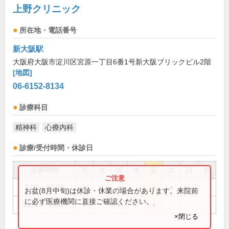
上野クリニック
所在地・電話番号
新大阪駅
大阪府大阪市淀川区宮原一丁目6番1号新大阪ブリックビル2階
[地図]
06-6152-8134
診療科目
精神科
心療内科
診療/受付時間・休診日
診療時間
月
火
水
木
金
土
日
祝
9:00～13:00
●
●
●
●
●
お盆(8月中旬)は休診・休業の場合があります。来院前
に必ず医療機関に直接ご確認ください。
15:30～19:00
●
●
●
×閉じる