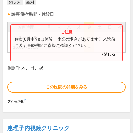
婦人科
産科
診療/受付時間・休診日
診療時間
月
火
水
木
金
土
日
祝
9:30～13:00
●
●
●
●
●
お盆(8月中旬)は休診・休業の場合があります。来院前
に必ず医療機関に直接ご確認ください。
16:00～19:00
●
●
●
●
×閉じる
木、日、祝
休診日:
この医院の詳細をみる
※
アクセス数
恵理子内視鏡クリニック