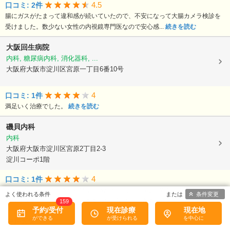
4.5
口コミ: 2件
腸にガスがたまって違和感が続いていたので、不安になって大腸カメラ検診を
受けました。数少ない女性の内視鏡専門医なので安心感...
続きを読む
大阪回生病院
内科, 糖尿病内科, 消化器科, ...
大阪府大阪市淀川区宮原一丁目6番10号
4
口コミ: 1件
満足いく治療でした。
続きを読む
磯貝内科
内科
大阪府大阪市淀川区宮原2丁目2-3
淀川コーポ1階
4
口コミ: 1件
お勧めします。私は風邪をひくと咳が長い間止まらない体質の為Webで近くの
条件変更
病院を探し、ここにたどり着きました。院長の人柄や...
続きを読む
159
予約/受付
現在診療
現在地
中井医院