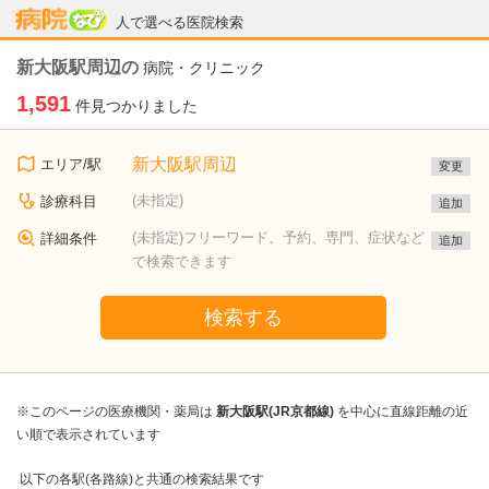
病院なび
人で選べる医院検索
新大阪駅周辺の
病院・クリニック
1,591
件見つかりました
新大阪駅周辺
エリア/駅
変更
(未指定)
診療科目
追加
(未指定)フリーワード、予約、専門、症状など
詳細条件
追加
で検索できます
検索する
※このページの医療機関・薬局は
新大阪駅(JR京都線)
を中心に直線距離の近
い順で表示されています
以下の各駅(各路線)と共通の検索結果です