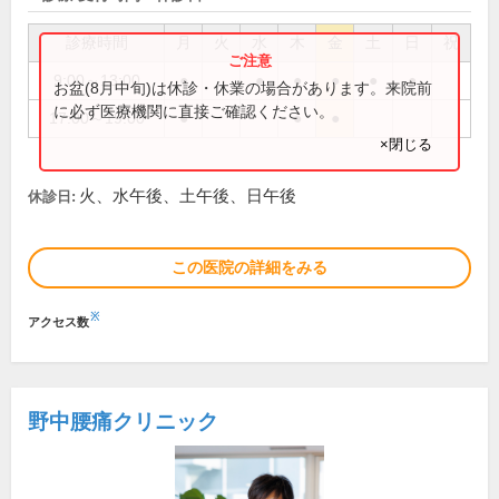
診療時間
月
火
水
木
金
土
日
祝
9:00～13:00
●
●
●
●
●
●
お盆(8月中旬)は休診・休業の場合があります。来院前
に必ず医療機関に直接ご確認ください。
17:00～19:00
●
●
●
×閉じる
火、水午後、土午後、日午後
休診日:
この医院の詳細をみる
※
アクセス数
野中腰痛クリニック