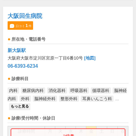
大阪回生病院
1
口コミ
件
所在地・電話番号
新大阪駅
大阪府大阪市淀川区宮原一丁目6番10号
[地図]
06-6393-6234
診療科目
内科
糖尿病内科
消化器科
呼吸器科
循環器科
脳神経
内科
外科
脳神経外科
整形外科
耳鼻いんこう科
...
もっと見る
診療/受付時間・休診日
診療時間
月
火
水
木
金
土
日
祝