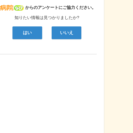
病院なび
からのアンケートにご協力ください。
知りたい情報は見つかりましたか?
はい
いいえ