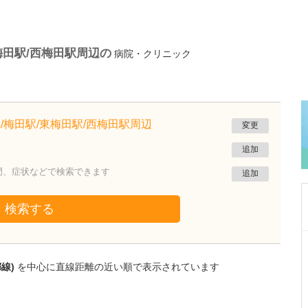
梅田駅/西梅田駅周辺の
病院・クリニック
/梅田駅/東梅田駅/西梅田駅周辺
変更
追加
門、症状などで検索できます
追加
検索する
千葉県千葉市美浜区
スイカキッズクリニック
都線)
を中心に直線距離の近い順で表示されています
小玉 隆裕
院長
取材記事
小児科を専攻されたのは、どのような理由から