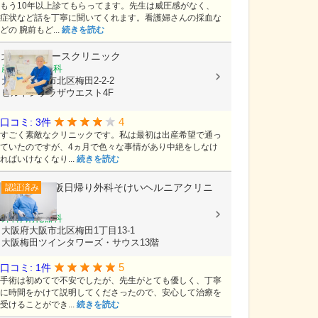
もう10年以上診てもらってます。先生は威圧感がなく、
症状など話を丁寧に聞いてくれます。看護婦さんの採血な
どの 腕前もど...
続きを読む
北中レディースクリニック
産婦人科, 内科
大阪府大阪市北区梅田2-2-2
ヒルトンプラザウエスト4F
4
口コミ: 3件
すごく素敵なクリニックです。私は最初は出産希望で通っ
ていたのですが、4ヵ月で色々な事情があり中絶をしなけ
ればいけなくなり...
続きを読む
大阪日帰り外科そけいヘルニアクリニ
認証済み
ック
外科, 消化器科
大阪府大阪市北区梅田1丁目13-1
大阪梅田ツインタワーズ・サウス13階
5
口コミ: 1件
手術は初めてで不安でしたが、先生がとても優しく、丁寧
に時間をかけて説明してくださったので、安心して治療を
受けることができ...
続きを読む