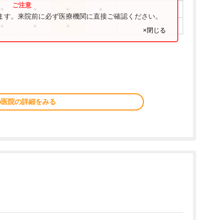
●
●
●
●
ります。来院前に必ず医療機関に直接ご確認ください。
●
●
●
×閉じる
の医院の詳細をみる