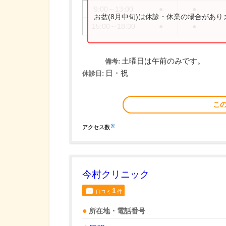
9:00～13:00
●
●
お盆(8月中旬)は休診・休業の場合があ
15:00～18:30
●
●
土曜日は午前のみです。
備考:
日・祝
休診日:
こ
※
アクセス数
今村クリニック
1
口コミ
件
所在地・電話番号