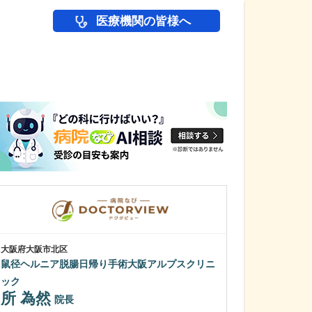
医療機関の皆様へ
医師(ドクター)の
大阪府大阪市北区
大阪府東大阪市
鼠径ヘルニア脱腸日帰り手術大阪アルプスクリニ
岡本眼科
岡本 仁史
ック
所 為然
院長
医師を志したき