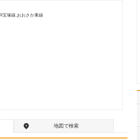
ですか?
小児科を専攻したのは
JR宝塚線,おおさか東線
「子どもが好きだから」
という、とてもシンプル
な理由なんです。それ
に、小児科医は科目を越
えた幅広い知識が必要
で、症状を見抜くための
観察力や洞察力も求めら
れます。非常にやりがい
を感じる…
>>記事全文を読む
地図で検索