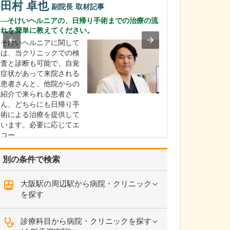
教えてください
田村 卓也
副院長
取材記事
医師を目指した
そけいヘルニアの、日帰り手術までの治療の流
科の開業医をし
れを簡単に教えてください。
の存在が大きい
そけいヘルニアに関して
い頃から、地域
は、当クリニックでの検
り組む父の姿を
査と診断も可能で、自覚
ち、自然に「私
症状があって来院される
ける仕事に就き
患者さんと、他院からの
いう想いが強く
紹介で来られる患者さ
学部への進学を
ん、どちらにも日帰り手
した…
術による治療を提供して
います。必要に応じてエ
コー…
>>記事全文を読む
別の条件で検索
大阪駅の周辺駅から病院・クリニック
を探す
診療科目から病院・クリニックを探す