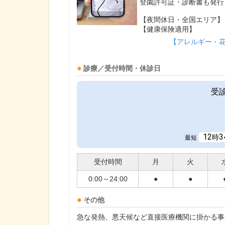
登園許可証・診断書も発行
【夜間休日・全国エリア】
【健康保険適用】
【アレルギー・
診療／受付時間・休診日
受
12
3
時
最短
受付時間
月
火
0:00～24:00
●
●
その他
急な発熱、悪天候など直接医療機関に掛かる事