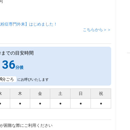
可
花粉症専門外来】はじめました！
こちらから＞＞
診までの目安時間
36
分後
4
分ごろ
にお呼びいたします
水
木
金
土
日
祝
●
●
●
●
●
●
が困難な際にご利用ください