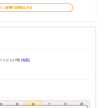
イン診療の詳細をみる
ートビル17階
[地図]
水
木
金
土
日
祝