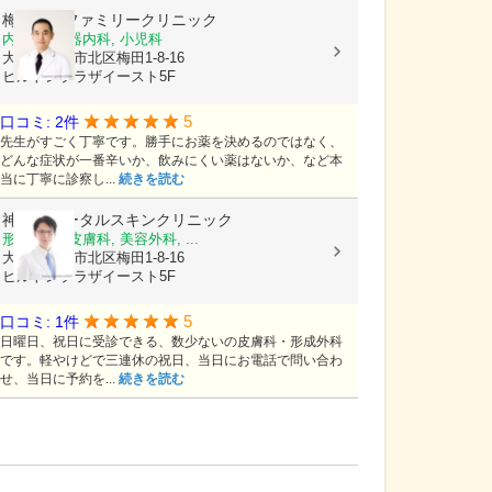
梅田内科ファミリークリニック
内科, 消化器内科, 小児科
大阪府大阪市北区梅田1-8-16
ヒルトンプラザイースト5F
5
口コミ: 2件
先生がすごく丁寧です。勝手にお薬を決めるのではなく、
どんな症状が一番辛いか、飲みにくい薬はないか、など本
当に丁寧に診察し...
続きを読む
神美庵トータルスキンクリニック
形成外科, 皮膚科, 美容外科, ...
大阪府大阪市北区梅田1-8-16
ヒルトンプラザイースト5F
5
口コミ: 1件
日曜日、祝日に受診できる、数少ないの皮膚科・形成外科
です。軽やけどで三連休の祝日、当日にお電話で問い合わ
せ、当日に予約を...
続きを読む