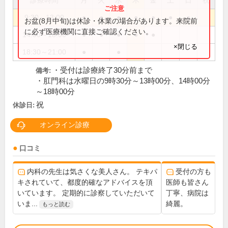
診療時間
月
火
水
木
金
土
日
祝
9:30～13:00
●
●
●
●
●
●
●
お盆(8月中旬)は休診・休業の場合があります。来院前
に必ず医療機関に直接ご確認ください。
14:00～18:00
●
●
●
●
●
×閉じる
18:30～21:00
●
●
・受付は診療終了30分前まで
備考:
・肛門科は水曜日の9時30分～13時00分、14時00分
～18時00分
祝
休診日:
オンライン診療
口コミ
内科の先生は気さくな美人さん。 テキパ
受付の方も
キされていて、都度的確なアドバイスを頂
医師も皆さん
いています。 定期的に診察していただいて
丁寧、病院は
いま...
綺麗。
もっと読む