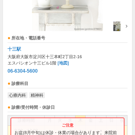
所在地・電話番号
十三駅
大阪府大阪市淀川区十三本町2丁目2-16
エスパシオン十三ビル1階
[地図]
06-6304-5600
診療科目
心療内科
精神科
診療/受付時間・休診日
診療時間
月
火
水
木
金
土
日
祝
9:00～13:00
●
●
●
●
●
●
お盆(8月中旬)は休診・休業の場合があります。来院前