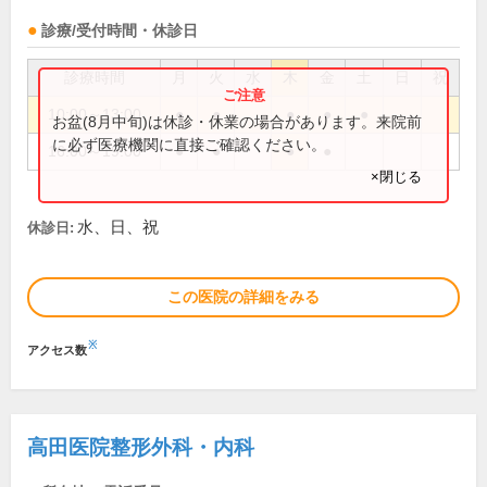
診療/受付時間・休診日
診療時間
月
火
水
木
金
土
日
祝
10:00～13:00
●
●
●
●
●
お盆(8月中旬)は休診・休業の場合があります。来院前
に必ず医療機関に直接ご確認ください。
16:00～19:00
●
●
●
●
×閉じる
水、日、祝
休診日:
この医院の詳細をみる
※
アクセス数
高田医院整形外科・内科