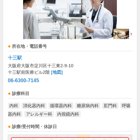
所在地・電話番号
十三駅
大阪府大阪市淀川区十三東2-9-10
十三駅前医療ビル2階
[地図]
06-6300-7145
診療科目
内科
消化器内科
循環器内科
糖尿病内科
肛門科
呼吸
器内科
アレルギー科
内視鏡内科
診療/受付時間・休診日