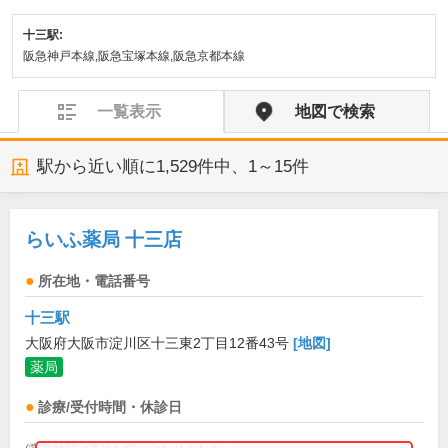
十三駅:
阪急神戸本線,阪急宝塚本線,阪急京都本線
一覧表示
地図で検索
駅から近い順に
1,529
件中、
1～15件
らいふ薬局 十三店
所在地・電話番号
十三駅
大阪府大阪市淀川区十三東2丁目12番43号
[地図]
薬局
診療/受付時間・休診日