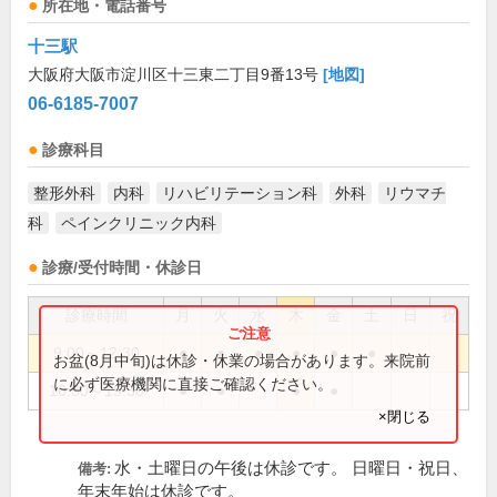
所在地・電話番号
十三駅
大阪府大阪市淀川区十三東二丁目9番13号
[地図]
06-6185-7007
診療科目
整形外科
内科
リハビリテーション科
外科
リウマチ
科
ペインクリニック内科
診療/受付時間・休診日
診療時間
月
火
水
木
金
土
日
祝
9:00～12:30
●
●
●
●
●
●
お盆(8月中旬)は休診・休業の場合があります。来院前
に必ず医療機関に直接ご確認ください。
16:30～19:30
●
●
●
●
×閉じる
水・土曜日の午後は休診です。 日曜日・祝日、
備考:
年末年始は休診です。