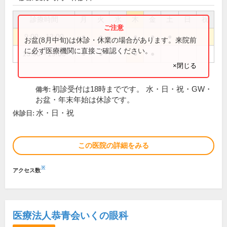
診療時間
月
火
水
木
金
土
日
祝
9:00～13:00
●
●
●
●
●
お盆(8月中旬)は休診・休業の場合があります。来院前
に必ず医療機関に直接ご確認ください。
15:00～19:00
●
●
●
●
×閉じる
初診受付は18時までです。 水・日・祝・GW・
備考:
お盆・年末年始は休診です。
水・日・祝
休診日:
この医院の詳細をみる
※
アクセス数
医療法人恭青会いくの眼科