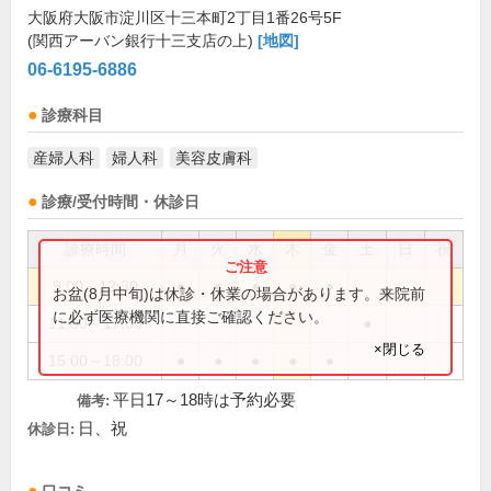
大阪府大阪市淀川区十三本町2丁目1番26号5F
(関西アーバン銀行十三支店の上)
[地図]
06-6195-6886
診療科目
産婦人科
婦人科
美容皮膚科
診療/受付時間・休診日
診療時間
月
火
水
木
金
土
日
祝
9:00～12:30
●
●
●
●
●
お盆(8月中旬)は休診・休業の場合があります。来院前
に必ず医療機関に直接ご確認ください。
11:00～17:00
●
×閉じる
15:00～18:00
●
●
●
●
●
平日17～18時は予約必要
備考:
日、祝
休診日: