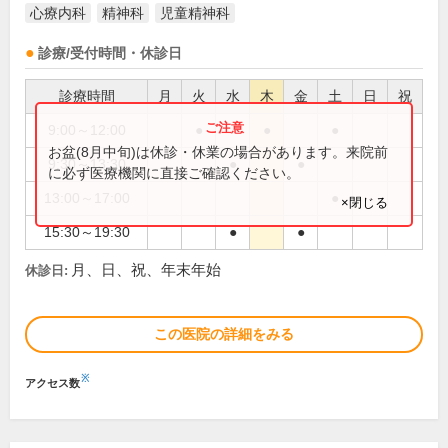
心療内科
精神科
児童精神科
診療/受付時間・休診日
診療時間
月
火
水
木
金
土
日
祝
9:00～12:00
●
●
●
お盆(8月中旬)は休診・休業の場合があります。来院前
9:30～13:30
●
●
に必ず医療機関に直接ご確認ください。
13:00～17:00
●
×閉じる
15:30～19:30
●
●
月、日、祝、年末年始
休診日:
この医院の詳細をみる
※
アクセス数