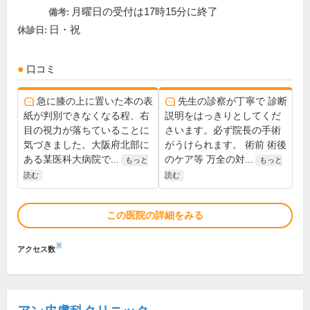
月曜日の受付は17時15分に終了
備考:
日・祝
休診日:
口コミ
急に膝の上に置いた本の表
先生の診察が丁寧で 診断
紙が判別できなくなる程、右
説明をはっきりとしてくだ
目の視力が落ちていることに
さいます。必ず院長の手術
気づきました。大阪府北部に
がうけられます。 術前 術後
ある某医科大病院で...
のケア等 万全の対...
もっと
もっと
読む
読む
この医院の詳細をみる
※
アクセス数