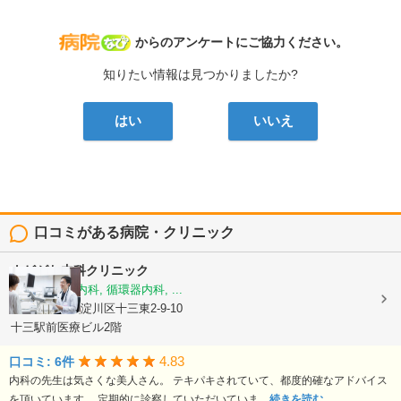
病院なび
からのアンケートにご協力ください。
知りたい情報は見つかりましたか?
はい
いいえ
口コミがある病院・クリニック
よどがわ内科クリニック
内科, 消化器内科, 循環器内科, ...
大阪府大阪市淀川区十三東2-9-10
十三駅前医療ビル2階
4.83
口コミ: 6件
内科の先生は気さくな美人さん。 テキパキされていて、都度的確なアドバイス
を頂いています。 定期的に診察していただいていま...
続きを読む