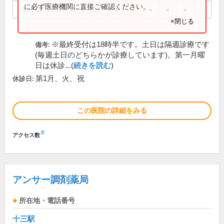
に必ず医療機関に直接ご確認ください。
15:00～19:00
●
●
●
●
●
●
×閉じる
※最終受付は18時半です。土日は隔週診療です
備考:
(毎週土日のどちらかが診療しています)。第一月曜
日は休診...(
続きを読む
)
第1月、火、祝
休診日:
この医院の詳細をみる
※
アクセス数
アンサー調剤薬局
所在地・電話番号
十三駅