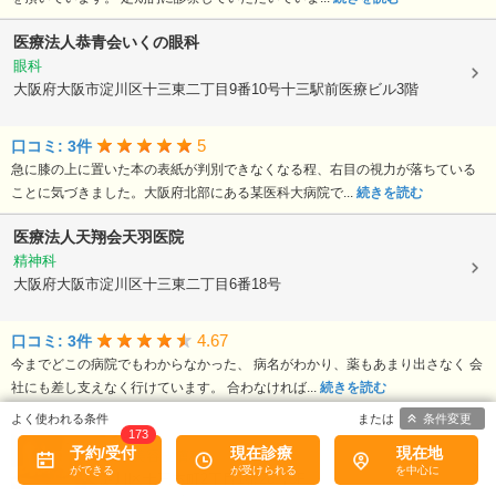
医療法人恭青会いくの眼科
眼科
大阪府大阪市淀川区十三東二丁目9番10号十三駅前医療ビル3階
5
口コミ: 3件
急に膝の上に置いた本の表紙が判別できなくなる程、右目の視力が落ちている
ことに気づきました。大阪府北部にある某医科大病院で...
続きを読む
医療法人天翔会天羽医院
精神科
大阪府大阪市淀川区十三東二丁目6番18号
4.67
口コミ: 3件
今までどこの病院でもわからなかった、 病名がわかり、薬もあまり出さなく 会
社にも差し支えなく行けています。 合わなければ...
続きを読む
条件変更
ちはるクリニック
173
予約/受付
現在診療
現在地
産婦人科, 婦人科, 美容皮膚科
大阪府大阪市淀川区十三本町2丁目1番26号5F