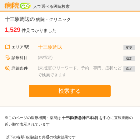
病院なび
人で選べる医院検索
十三駅周辺の
病院・クリニック
1,529
件見つかりました
十三駅周辺
エリア/駅
変更
(未指定)
診療科目
追加
(未指定)フリーワード、予約、専門、症状など
詳細条件
追加
で検索できます
検索する
※このページの医療機関・薬局は
十三駅(阪急神戸本線)
を中心に直線距離の
近い順で表示されています
以下の各駅(各路線)と共通の検索結果です