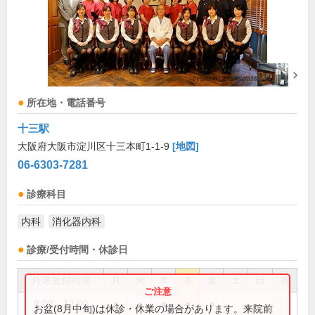
所在地・電話番号
十三駅
大阪府大阪市淀川区十三本町1-1-9
[地図]
06-6303-7281
診療科目
内科
消化器内科
診療/受付時間・休診日
外来受付時間
月
火
水
木
金
土
日
祝
9:00～12:00
●
●
●
●
●
お盆(8月中旬)は休診・休業の場合があります。来院前