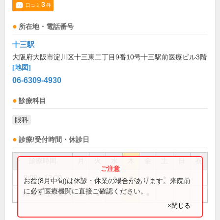
3
口コミ
件
所在地・電話番号
十三駅
大阪府大阪市淀川区十三東二丁目9番10号十三駅前医療ビル3階
[地図]
06-6309-4930
診療科目
眼科
診療/受付時間・休診日
診療時間
月
火
水
木
金
土
日
祝
9:00～12:00
●
●
●
●
●
●
お盆(8月中旬)は休診・休業の場合があります。来院前
に必ず医療機関に直接ご確認ください。
14:00～17:30
●
●
●
●
×閉じる