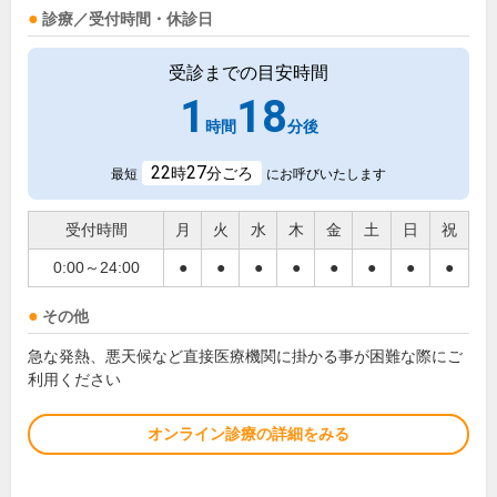
診療／受付時間・休診日
受診までの目安時間
1
18
時間
分後
22
27
時
分ごろ
最短
にお呼びいたします
受付時間
月
火
水
木
金
土
日
祝
0:00～24:00
●
●
●
●
●
●
●
●
その他
急な発熱、悪天候など直接医療機関に掛かる事が困難な際にご
利用ください
オンライン診療の詳細をみる