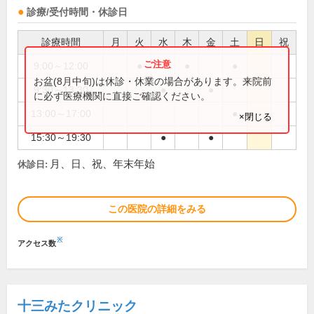
診療/受付時間・休診日
診療時間
月
火
水
木
金
土
日
祝
9:00～12:00
●
●
●
お盆(8月中旬)は休診・休業の場合があります。来院前
9:30～13:30
●
●
に必ず医療機関に直接ご確認ください。
13:00～17:00
●
×閉じる
15:30～19:30
●
●
月、日、祝、年末年始
休診日:
この医院の詳細をみる
※
アクセス数
十三みたクリニック