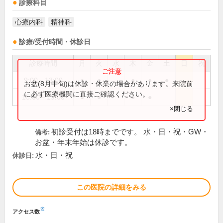
診療科目
心療内科
精神科
診療/受付時間・休診日
診療時間
月
火
水
木
金
土
日
祝
9:00～13:00
●
●
●
●
●
お盆(8月中旬)は休診・休業の場合があります。来院前
に必ず医療機関に直接ご確認ください。
15:00～19:00
●
●
●
●
×閉じる
初診受付は18時までです。 水・日・祝・GW・
備考:
お盆・年末年始は休診です。
水・日・祝
休診日:
この医院の詳細をみる
※
アクセス数