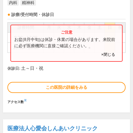
内科
精神科
診療/受付時間・休診日
診療時間
月
火
水
木
金
土
日
祝
9:30～12:00
●
●
●
●
●
お盆(8月中旬)は休診・休業の場合があります。来院前
に必ず医療機関に直接ご確認ください。
13:30～16:00
●
●
●
●
●
×閉じる
土～日・祝
休診日:
この医院の詳細をみる
※
アクセス数
医療法人心愛会しんあいクリニック