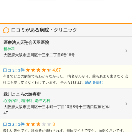
口コミがある病院・クリニック
医療法人天翔会天羽医院
精神科
大阪府大阪市淀川区十三東二丁目6番18号
4.67
口コミ: 3件
今までどこの病院でもわからなかった、 病名がわかり、薬もあまり出さなく 会
社にも差し支えなく行けています。 合わなければ...
続きを読む
緑川こころの診療所
心療内科, 精神科, 老年内科
大阪府大阪市淀川区十三本町一丁目10番8号十三西口医療ビルⅠ
4F
3
口コミ: 1件
優しい先生です。診察券が発行されず、毎回マイナで受付。面倒くさいです。