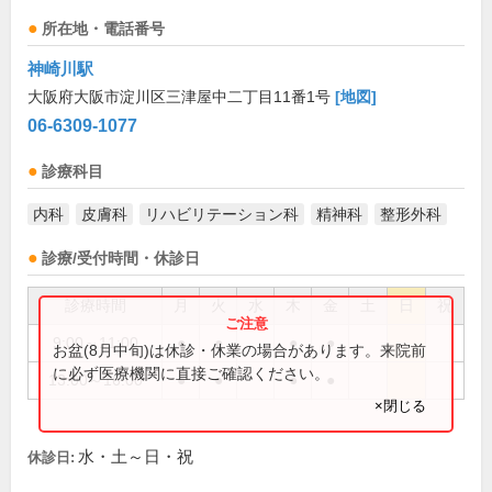
所在地・電話番号
神崎川駅
大阪府大阪市淀川区三津屋中二丁目11番1号
[地図]
06-6309-1077
診療科目
内科
皮膚科
リハビリテーション科
精神科
整形外科
診療/受付時間・休診日
診療時間
月
火
水
木
金
土
日
祝
9:00～11:00
●
●
●
●
お盆(8月中旬)は休診・休業の場合があります。来院前
に必ず医療機関に直接ご確認ください。
13:00～16:00
●
●
●
●
×閉じる
水・土～日・祝
休診日: