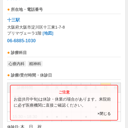
所在地・電話番号
十三駅
大阪府大阪市淀川区十三東1-7-8
プリマヴェーラ1階
[地図]
06-6885-1030
診療科目
心療内科
精神科
診療/受付時間・休診日
診療時間
月
火
水
木
金
土
日
祝
9:30～12:30
●
●
●
●
お盆(8月中旬)は休診・休業の場合があります。来院前
に必ず医療機関に直接ご確認ください。
9:30～13:30
●
×閉じる
15:30～18:30
●
●
●
●
木、日、祝
休診日: