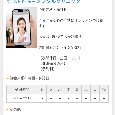
メンタルクリニック
ファストドクター
心療内科・精神科
さまざまな心の症状にオンラインで診察し
ます
お薬は宅配便でお受け取り
診断書もオンラインで発行
【夜間休日・全国エリア】
【健康保険適用】
【予約制】
診療／受付時間・休診日
受付時間
月
火
水
木
金
土
日
祝
7:00～23:00
●
●
●
●
●
●
●
●
その他