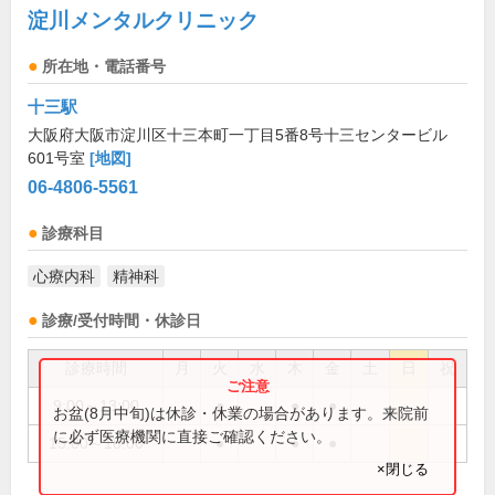
淀川メンタルクリニック
所在地・電話番号
十三駅
大阪府大阪市淀川区十三本町一丁目5番8号十三センタービル
601号室
[地図]
06-4806-5561
診療科目
心療内科
精神科
診療/受付時間・休診日
診療時間
月
火
水
木
金
土
日
祝
9:00～13:00
●
●
●
お盆(8月中旬)は休診・休業の場合があります。来院前
に必ず医療機関に直接ご確認ください。
15:00～18:00
●
●
●
×閉じる