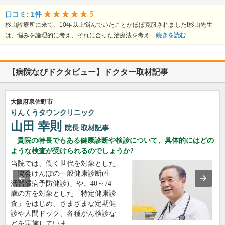
5
口コミ: 1件
杉山診療所に来て、10年以上悩んでいたことかほぼ克服されました!杉山先生
は、悩みを論理的に考え、それに合った治療法を考え...
続きを読む
【病院なびドクタビュー】ドクター取材記事
大阪府泉佐野市
りんくうタウンクリニック
山田 幸則
院長
取材記事
貴院の特長でもある健康診断や検診について、具体的にはどの
ような検査が受けられるのでしょうか?
当院では、働く世代を対象とした
「協会けんぽの一般健康診断(生
活習慣病予防健診)」や、40～74
歳の方を対象とした「特定健康診
査」をはじめ、さまざまな定期健
診や人間ドック、各種がん検診な
どを実施していま…