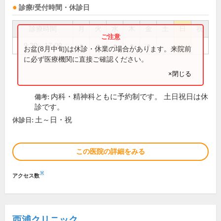
診療/受付時間・休診日
診療時間
月
火
水
木
金
土
日
祝
9:30～17:00
●
●
●
●
●
お盆(8月中旬)は休診・休業の場合があります。来院前
に必ず医療機関に直接ご確認ください。
×閉じる
内科・精神科ともに予約制です。 土日祝日は休
備考:
診です。
土～日・祝
休診日:
この医院の詳細をみる
※
アクセス数
西浦クリニック