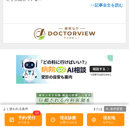
>>記事全文を読む
条件変更
14
予約/受付
現在診療
現在地