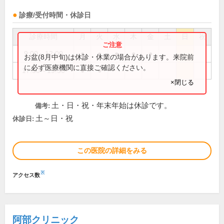
診療/受付時間・休診日
診療時間
月
火
水
木
金
土
日
祝
9:00～12:00
●
●
●
●
●
お盆(8月中旬)は休診・休業の場合があります。来院前
に必ず医療機関に直接ご確認ください。
17:30～19:30
●
●
×閉じる
土・日・祝・年末年始は休診です。
備考:
土～日・祝
休診日:
この医院の詳細をみる
※
アクセス数
阿部クリニック