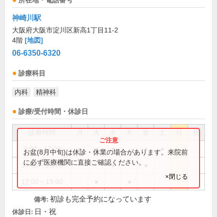
所在地・電話番号
神崎川駅
大阪府大阪市淀川区新高1丁目11-2
4階
[地図]
06-6350-6320
診療科目
内科
精神科
診療/受付時間・休診日
診療時間
月
火
水
木
金
土
日
祝
9:00～12:00
●
●
●
●
●
お盆(8月中旬)は休診・休業の場合があります。来院前
に必ず医療機関に直接ご確認ください。
14:00～16:00
●
●
×閉じる
17:00～19:00
●
●
初診も完全予約になっています
備考:
日・祝
休診日: