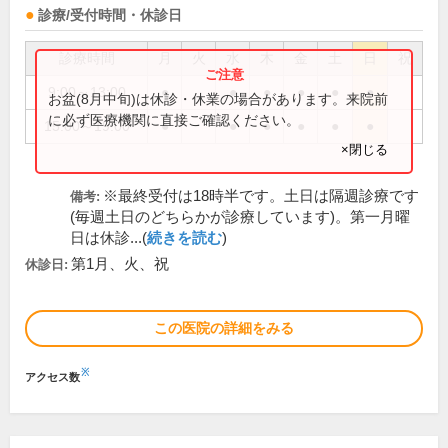
診療/受付時間・休診日
診療時間
月
火
水
木
金
土
日
祝
9:00～13:00
●
●
●
●
●
●
お盆(8月中旬)は休診・休業の場合があります。来院前
に必ず医療機関に直接ご確認ください。
15:00～19:00
●
●
●
●
●
●
×閉じる
※最終受付は18時半です。土日は隔週診療です
備考:
(毎週土日のどちらかが診療しています)。第一月曜
日は休診...(
続きを読む
)
第1月、火、祝
休診日:
この医院の詳細をみる
※
アクセス数