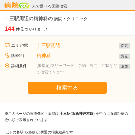
病院なび
人で選べる医院検索
十三駅周辺の精神科の
病院・クリニック
144
件見つかりました
十三駅周辺
エリア/駅
変更
精神科
診療科目
変更
(未指定)フリーワード、予約、専門、症状など
詳細条件
追加
で検索できます
検索する
※このページの医療機関・薬局は
十三駅(阪急神戸本線)
を中心に直線距離の
近い順で表示されています
以下の各駅(各路線)と共通の検索結果です