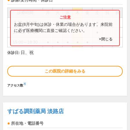
診療/受付時間・休診日
診療時間
月
火
水
木
金
土
日
祝
9:30～12:30
●
●
●
●
●
●
お盆(8月中旬)は休診・休業の場合があります。来院前
に必ず医療機関に直接ご確認ください。
13:30～17:00
●
×閉じる
15:00～18:30
●
●
●
●
●
日、祝
休診日:
この医院の詳細をみる
※
アクセス数
すばる調剤薬局 淡路店
所在地・電話番号