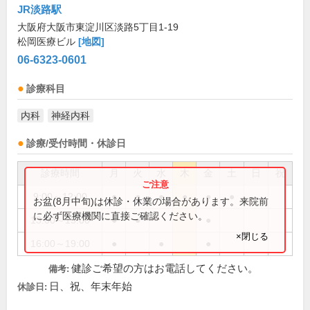
JR淡路駅
大阪府大阪市東淀川区淡路5丁目1-19
松岡医療ビル
[地図]
06-6323-0601
診療科目
内科
神経内科
診療/受付時間・休診日
診療時間
月
火
水
木
金
土
日
祝
9:00～12:00
●
●
●
●
●
●
お盆(8月中旬)は休診・休業の場合があります。来院前
に必ず医療機関に直接ご確認ください。
13:00～15:00
●
●
●
×閉じる
16:00～19:00
●
●
●
健診ご希望の方はお電話してください。
備考:
日、祝、年末年始
休診日: