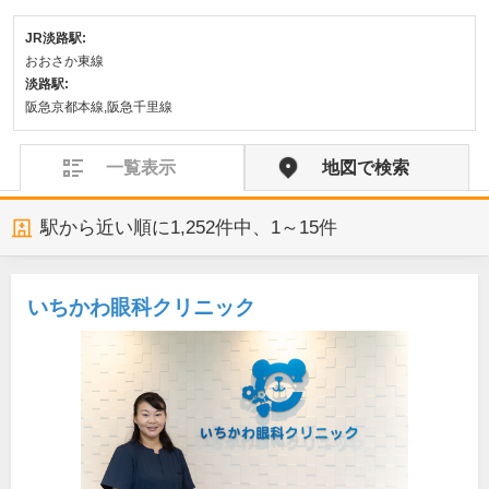
JR淡路駅:
おおさか東線
淡路駅:
阪急京都本線,阪急千里線
一覧表示
地図で検索
駅から近い順に
1,252
件中、
1～15件
いちかわ眼科クリニック