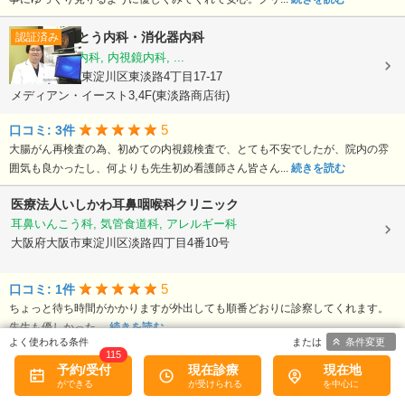
ごとう内科・消化器内科
認証済み
内科, 消化器内科, 内視鏡内科, ...
大阪府大阪市東淀川区東淡路4丁目17-17
メディアン・イースト3,4F(東淡路商店街)
5
口コミ: 3件
大腸がん再検査の為、初めての内視鏡検査で、とても不安でしたが、院内の雰
囲気も良かったし、何よりも先生初め看護師さん皆さん...
続きを読む
医療法人いしかわ耳鼻咽喉科クリニック
耳鼻いんこう科, 気管食道科, アレルギー科
大阪府大阪市東淀川区淡路四丁目4番10号
5
口コミ: 1件
ちょっと待ち時間がかかりますが外出しても順番どおりに診察してくれます。
先生も優しかった。
続きを読む
条件変更
115
予約/受付
現在診療
現在地
【病院なびドクタビュー】ドクター取材記事