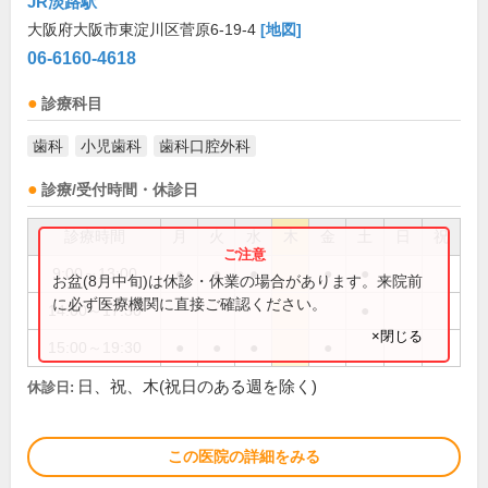
JR淡路駅
大阪府大阪市東淀川区菅原6-19-4
[地図]
06-6160-4618
診療科目
歯科
小児歯科
歯科口腔外科
診療/受付時間・休診日
診療時間
月
火
水
木
金
土
日
祝
9:00～13:00
●
●
●
●
●
お盆(8月中旬)は休診・休業の場合があります。来院前
に必ず医療機関に直接ご確認ください。
14:00～17:30
●
×閉じる
15:00～19:30
●
●
●
●
日、祝、木(祝日のある週を除く)
休診日:
この医院の詳細をみる