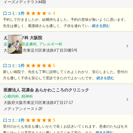
イーズメディテラスⅡ4階
4
口コミ: 1件
予約して行きましたが、結構待ちました。予約の意味が無いように思います。
先生は優しく、看護婦さんも優しく、子供を連れてい...
続きを読む
えいご皮フ科 大阪院
皮膚科, 美容皮膚科, アレルギー科
大阪府大阪市東淀川区東淡路4丁目33番5号
5
口コミ: 1件
新しい病院で、先生も丁寧に説明してくれよくわかり、安心しました。受付の
方も優しく子供も安心して受診できたのでよかったです。
続きを読む
医療法人 花凛会
あらかわこころのクリニック
心療内科, 精神科
大阪府大阪市東淀川区東淡路4丁目17-17
メディアンイースト2F
5
口コミ: 1件
受付のかたも先生も優しいかたで良くお話きいてくれます。患者のたちばを大
事にゆっくり見守るように優しくみてくれて安心。クリ...
続きを読む