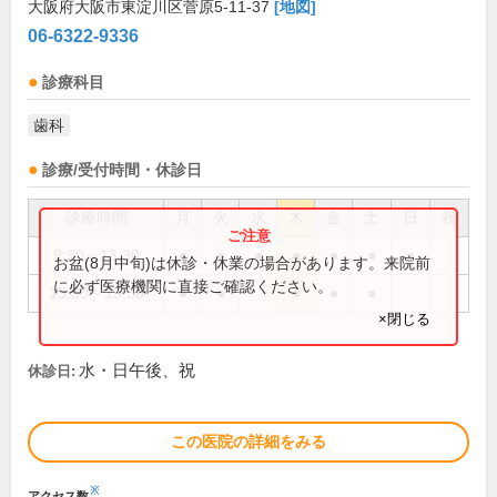
大阪府大阪市東淀川区菅原5-11-37
[地図]
06-6322-9336
診療科目
歯科
診療/受付時間・休診日
診療時間
月
火
水
木
金
土
日
祝
9:30～13:30
●
●
●
●
●
●
●
お盆(8月中旬)は休診・休業の場合があります。来院前
に必ず医療機関に直接ご確認ください。
15:30～19:30
●
●
●
●
●
×閉じる
水・日午後、祝
休診日:
この医院の詳細をみる
※
アクセス数