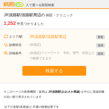
病院なび
人で選べる医院検索
JR淡路駅/淡路駅周辺の
病院・クリニック
1,252
件見つかりました
JR淡路駅/淡路駅周辺
エリア/駅
変更
(未指定)
診療科目
追加
(未指定)フリーワード、予約、専門、症状など
詳細条件
追加
で検索できます
検索する
※このページの医療機関・薬局は
JR淡路駅(おおさか東線)
を中心に直線距離
の近い順で表示されています
以下の各駅(各路線)と共通の検索結果です