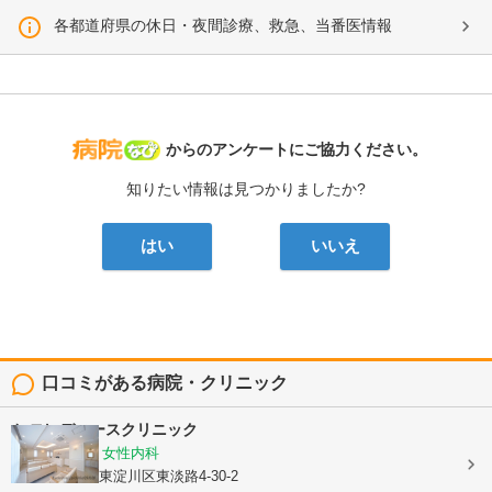
各都道府県の休日・夜間診療、救急、当番医情報
病院なび
からのアンケートにご協力ください。
知りたい情報は見つかりましたか?
はい
いいえ
口コミがある病院・クリニック
ヒロレディースクリニック
婦人科, 産科, 女性内科
大阪府大阪市東淀川区東淡路4-30-2