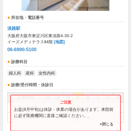
所在地・電話番号
淡路駅
大阪府大阪市東淀川区東淡路4-30-2
イーズメディテラスⅡ4階
[地図]
06-6990-5100
診療科目
婦人科
産科
女性内科
診療/受付時間・休診日
診療時間
月
火
水
木
金
土
日
祝
9:30～12:30
●
●
●
●
●
お盆(8月中旬)は休診・休業の場合があります。来院前
に必ず医療機関に直接ご確認ください。
16:00～19:00
●
●
●
●
×閉じる