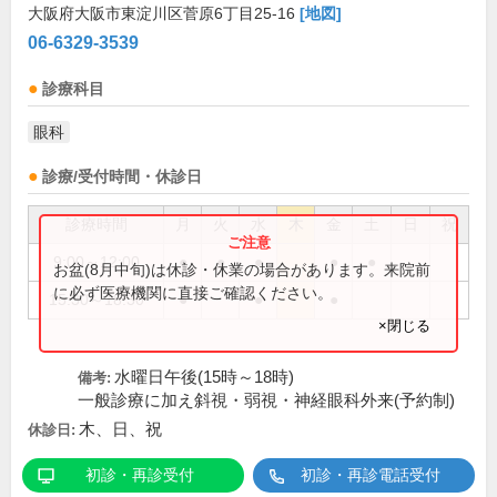
大阪府大阪市東淀川区菅原6丁目25-16
[地図]
06-6329-3539
診療科目
眼科
診療/受付時間・休診日
診療時間
月
火
水
木
金
土
日
祝
9:00～12:00
●
●
●
●
●
お盆(8月中旬)は休診・休業の場合があります。来院前
に必ず医療機関に直接ご確認ください。
15:30～18:30
●
●
●
×閉じる
水曜日午後(15時～18時)
備考:
一般診療に加え斜視・弱視・神経眼科外来(予約制)
木、日、祝
休診日:
初診・再診受付
初診・再診電話受付