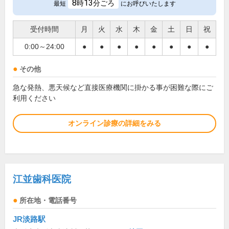
8
13
時
分ごろ
最短
にお呼びいたします
受付時間
月
火
水
木
金
土
日
祝
0:00～24:00
●
●
●
●
●
●
●
●
その他
急な発熱、悪天候など直接医療機関に掛かる事が困難な際にご
利用ください
オンライン診療の詳細をみる
江並歯科医院
所在地・電話番号
JR淡路駅