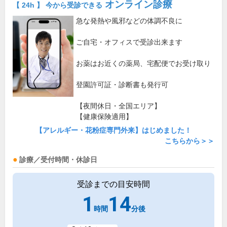
オンライン診療
【 24h 】 今から受診できる
急な発熱や風邪などの体調不良に
ご自宅・オフィスで受診出来ます
お薬はお近くの薬局、宅配便でお受け取り
登園許可証・診断書も発行可
【夜間休日・全国エリア】
【健康保険適用】
【アレルギー・花粉症専門外来】はじめました！
こちらから＞＞
診療／受付時間・休診日
受診までの目安時間
1
14
時間
分後