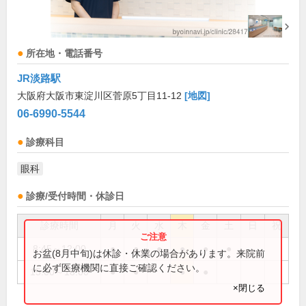
所在地・電話番号
JR淡路駅
大阪府大阪市東淀川区菅原5丁目11-12
[地図]
06-6990-5544
診療科目
眼科
診療/受付時間・休診日
診療時間
月
火
水
木
金
土
日
祝
8:45～12:00
●
●
●
●
●
●
お盆(8月中旬)は休診・休業の場合があります。来院前
に必ず医療機関に直接ご確認ください。
15:00～18:00
●
●
●
●
×閉じる