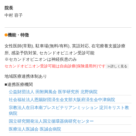
院長
中村 容子
機能・特徴
女性医師(常勤)
駐車場(無料/有料)
英語対応
在宅療養支援診療
所
感染予防対策
セカンドオピニオン受診可能
※セカンドオピニオンは神経疾患のみ
セカンドオピニオン受診可能
は自由診療(保険適用外)です
詳しく見る
地域医療連携体制あり
連携医療機関
公益財団法人 田附興風会 医学研究所 北野病院
社会福祉法人恩賜財団済生会支部大阪府済生会中津病院
宗教法人在日本南プレスビテリアンミッション 淀川キリスト教
病院
国立研究開発法人国立循環器病研究センター
医療法人医誠会 医誠会病院