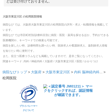
どは受け付けておりません。
大阪市東淀川区
の
松岡医院
情報
病院なび では、
大阪府
大阪市東淀川区
の
松岡医院
の
評判・求人・転職
情報を掲載して
います。
病院なび では市区町村別/診療科目別に病院・医院・薬局を探せるほか、予約ができる
医療機関や、キーワードでの検索も可能です。
病院を探したい時、診療時間を調べたい時、医師求人や看護師求人、薬剤師求人情報
を知りたい時に便利です。
また、役立つ医療コラムなども掲載していますので、是非ご覧になってください。
関連キーワード:
内科 / 神経内科 / 大阪府 / 大阪市東淀川区 / 医院 / かかりつけ
病院なびトップ
>
大阪府
>
大阪市東淀川区
>
内科
脳神経内科
... >
松岡医院
プライバシーマー
クについて