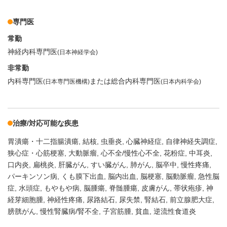
専門医
常勤
神経内科専門医
(日本神経学会)
非常勤
内科専門医
または総合内科専門医
(日本専門医機構)
(日本内科学会)
治療/対応可能な疾患
胃潰瘍・十二指腸潰瘍
結核
虫垂炎
心臓神経症
自律神経失調症
狭心症・心筋梗塞
大動脈瘤
心不全/慢性心不全
花粉症
中耳炎
口内炎
扁桃炎
肝臓がん
すい臓がん
肺がん
脳卒中
慢性疼痛
パーキンソン病
くも膜下出血
脳内出血
脳梗塞
脳動脈瘤
急性脳
症
水頭症
もやもや病
脳腫瘍
脊髄腫瘍
皮膚がん
帯状疱疹
神
経芽細胞腫
神経性疼痛
尿路結石
尿失禁
腎結石
前立腺肥大症
膀胱がん
慢性腎臓病/腎不全
子宮筋腫
貧血
逆流性食道炎