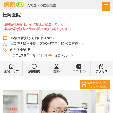
病院なび
人で選べる医院検索
松岡医院
最終情報更新日から5年以上が経過しています。
事前に必ず該当の医療機関に直接ご確認ください。
JR淡路駅
(駅から
西に約170m
)
大阪府大阪市東淀川区淡路5丁目1-19 松岡医療ビル
内科
神経内科
※
27
46
773
アクセス数
7月
:
6月
:
過去12ヶ月:
医院トップ
診療案内
医師
口コミ(
0
)
アクセス
医療機関からの
メッセージあり