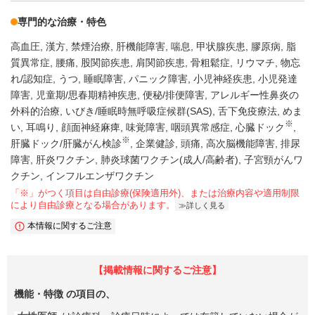
専門的な治療・特色
高血圧
漢方
禁煙治療
肝機能障害
喘息
甲状腺疾患
膠原病
脂
質異常症
腰痛
股関節疾患
肩関節疾患
骨粗鬆症
リウマチ
物忘
れ/認知症
うつ
睡眠障害
パニック障害
小児神経疾患
小児発達
障害
児童期/思春期精神疾患
便秘/排便障害
アレルギー性鼻炎の
外科的治療
いびき/睡眠時無呼吸症候群(SAS)
舌下免疫療法
めま
※
い
耳鳴り
顔面神経麻痺
味覚障害
咽頭異常感症
心臓ドック
※
肝臓ドック/肝臓がん検診
企業健診
頭痛
高次脳機能障害
排尿
障害
肝炎ワクチン
肺炎球菌ワクチン(成人/高齢者)
子宮頸がんワ
クチン
インフルエンザワクチン
「※」がつく項目は自由診療(保険適用外)、または治療内容や適用制限
により自由診療となる場合があります。
詳しく見る
本情報に関するご注意
【掲載情報に関するご注意】
機能・特徴
の項目の、