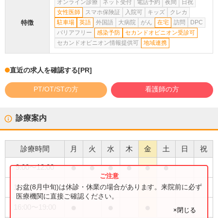
オンライン診療
ネット受付
電話予約
夜間
日祝
女性医師
スマホ保険証
入院可
キッズ
クレカ
特徴
駐車場
英語
外国語
大病院
がん
在宅
訪問
DPC
バリアフリー
感染予防
セカンドオピニオン受診可
セカンドオピニオン情報提供可
地域連携
直近の求人を確認する
[PR]
PT/OT/STの方
看護師の方
診療案内
診療時間
月
火
水
木
金
土
日
祝
●
●
●
●
●
●
9:00
〜
12:00
●
●
●
お盆(8月中旬)は休診・休業の場合があります。来院前に必ず
13:00
〜
15:00
医療機関に直接ご確認ください。
●
●
●
16:00
〜
19:00
×閉じる