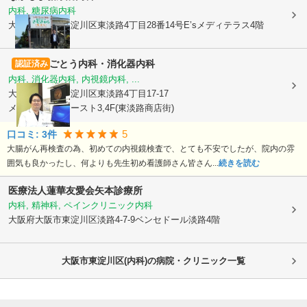
内科, 糖尿病内科
大阪府大阪市東淀川区
東淡路4丁目28番14号E’sメディテラス4階
ごとう内科・消化器内科
認証済み
内科, 消化器内科, 内視鏡内科, ...
大阪府大阪市東淀川区
東淡路4丁目17-17
メディアン・イースト3,4F(東淡路商店街)
5
口コミ:
3
件
大腸がん再検査の為、初めての内視鏡検査で、とても不安でしたが、院内の雰
囲気も良かったし、何よりも先生初め看護師さん皆さん...
続きを読む
医療法人蓮華友愛会矢本診療所
内科, 精神科, ペインクリニック内科
大阪府大阪市東淀川区
淡路4-7-9ベンセドール淡路4階
大阪市東淀川区(内科)の病院・クリニック一覧