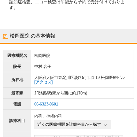
認知症検査、エコー検査は午後から予約で受け付けておりま
す。
松岡医院
の基本情報
医療機関名
松岡医院
院長
中村 容子
大阪府大阪市東淀川区淡路5丁目1-19 松岡医療ビル
所在地
[アクセス]
最寄駅
JR淡路駅
(駅から
西に約170m
)
電話
06-6323-0601
内科
、
神経内科
診療科目
近くの医療機関を診療科目から探す