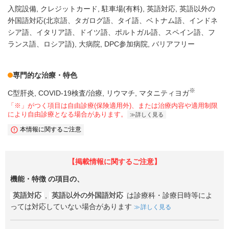
入院設備
クレジットカード
駐車場(有料)
英語対応
英語以外の
外国語対応(北京語、タガログ語、タイ語、ベトナム語、インドネ
シア語、イタリア語、ドイツ語、ポルトガル語、スペイン語、フ
ランス語、ロシア語)
大病院
DPC参加病院
バリアフリー
専門的な治療・特色
※
C型肝炎
COVID-19検査/治療
リウマチ
マタニティヨガ
「※」がつく項目は自由診療(保険適用外)、または治療内容や適用制限
により自由診療となる場合があります。
詳しく見る
本情報に関するご注意
【掲載情報に関するご注意】
機能・特徴
の項目の、
英語対応
,
英語以外の外国語対応
は診療科・診療日時等によ
っては対応していない場合があります
詳しく見る