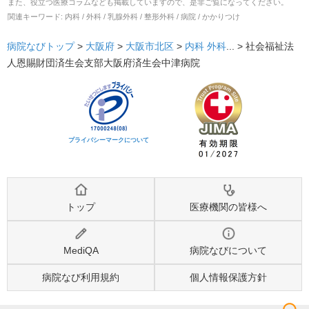
また、役立つ医療コラムなども掲載していますので、是非ご覧になってください。
関連キーワード:
内科 / 外科 / 乳腺外科 / 整形外科 / 病院 / かかりつけ
病院なびトップ
>
大阪府
>
大阪市北区
>
内科
外科
... >
社会福祉法
人恩賜財団済生会支部大阪府済生会中津病院
プライバシーマークについて
トップ
医療機関の皆様へ
MediQA
病院なびについて
病院なび利用規約
個人情報保護方針