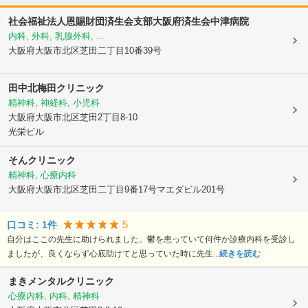
社会福祉法人恩賜財団済生会支部大阪府済生会中津病院
内科, 外科, 乳腺外科, ...
大阪府大阪市北区
芝田二丁目10番39号
田中北梅田クリニック
精神科, 神経科, 小児科
大阪府大阪市北区
芝田2丁目8-10
光栄ビル
そんクリニック
精神科, 心療内科
大阪府大阪市北区
芝田二丁目9番17号マエダビル201号
5
口コミ:
1
件
自分はここの先生に助けられました。鬱を患っていて何件か診療内科を受診し
ましたが、良くならず心底助けてと思っていた時に先生...
続きを読む
まきメンタルクリニック
心療内科, 内科, 精神科