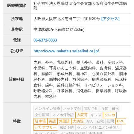
社会福祉法人恩賜財団済生会支部大阪府済生会中津病
医療機関名
院
所在地
大阪府大阪市北区芝田二丁目10番39号
[アクセス]
最寄駅
中津駅
(駅から
南東に約260m
)
電話
06-6372-0333
公式HP
https://www.nakatsu.saiseikai.or.jp/
内科
、
外科
、
乳腺外科
、
整形外科
、
眼科
、
産婦人科
、
小児科
、
耳鼻いんこう科
、
血液内科
、
皮膚科
、
泌尿器
科
、
麻酔科
、
形成外科
、
精神科
、
心臓血管外科
、
脳神
診療科目
経外科
、
脳神経内科
、
放射線科
、
病理診断科
、
臨床検
査科
、
歯科
、
歯科口腔外科
、
リハビリテーション科
、
呼吸器外科
、
呼吸器科
、
消化器科
、
循環器科
、
呼吸器
内科
、
救急科
オンライン診療
ネット受付
電話予約
夜間
日祝
女性医師
スマホ保険証
入院可
キッズ
クレカ
特徴
駐車場
英語
外国語
大病院
がん
在宅
訪問
DPC
バリアフリー
感染予防
セカンドオピニオン受診可
セカンドオピニオン情報提供可
地域連携