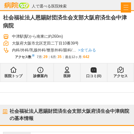
病院なび
人で選べる医院検索
社会福祉法人恩賜財団済生会支部大阪府済生会中津
病院
中津駅
(駅から
南東に約260m
)
大阪府大阪市北区芝田二丁目10番39号
全てみる
内科
外科
乳腺外科
整形外科
眼科
...
※
29
35
642
アクセス数
7月
:
6月
:
過去12ヶ月:
医院トップ
診療案内
医師
口コミ(
0
)
アクセス
社会福祉法人恩賜財団済生会支部大阪府済生会中津病院
の基本情報