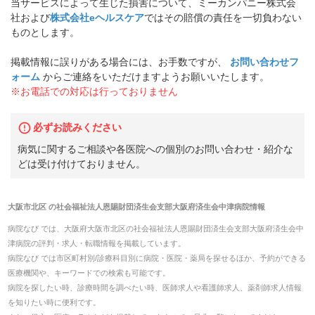
当サービスによって生じた損害について、ミーカンパニー株式会
社および
株式会社eヘルスケア
ではその賠償の責任を一切負わない
ものとします。
掲載情報に誤りがある場合には、お手数ですが、
お問い合わせフ
ォーム
からご連絡をいただけますようお願いいたします。
※お電話での対応は行っておりません
必ずお読みください
病気に関するご相談や各医院への個別のお問い合わせ・紹介な
どは受け付けておりません。
大阪市北区
の
社会福祉法人恩賜財団済生会支部大阪府済生会中津病院
情報
病院なび では、
大阪府
大阪市北区
の
社会福祉法人恩賜財団済生会支部大阪府済生会中
津病院
の
評判・求人・転職
情報を掲載しています。
病院なび では市区町村別/診療科目別に病院・医院・薬局を探せるほか、予約ができる
医療機関や、キーワードでの検索も可能です。
病院を探したい時、診療時間を調べたい時、医師求人や看護師求人、薬剤師求人情報
を知りたい時に便利です。