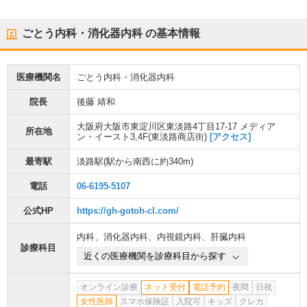
ごとう内科・消化器内科
の基本情報
医療機関名
ごとう内科・消化器内科
院長
後藤 靖和
大阪府大阪市東淀川区東淡路4丁目17-17 メディア
所在地
ン・イースト3,4F(東淡路商店街)
[アクセス]
最寄駅
淡路駅
(駅から
南西に約340m
)
電話
06-6195-5107
公式HP
https://gh-gotoh-cl.com/
内科
、
消化器内科
、
内視鏡内科
、
肝臓内科
診療科目
近くの医療機関を診療科目から探す
オンライン診療
ネット受付
電話予約
夜間
日祝
女性医師
スマホ保険証
入院可
キッズ
クレカ