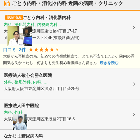
ごとう内科・消化器内科
近隣の病院・クリニック
ごとう内科・消化器内科
認証済み
内科, 消化器内科, 内視鏡内科, ...
大阪府大阪市東淀川区
東淡路4丁目17-17
メディアン・イースト3,4F(東淡路商店街)
5
口コミ:
3
件
大腸がん再検査の為、初めての内視鏡検査で、とても不安でしたが、院内の雰
囲気も良かったし、何よりも先生初め看護師さん皆さん...
続きを読む
医療法人敬心会勝久医院
外科, 整形外科, 内科, ...
大阪府大阪市東淀川区
淡路四丁目1番28号
医療法人
田中医院
内科, 外科
大阪府大阪市東淀川区
東淡路2丁目16-5
なかじま糖尿病内科