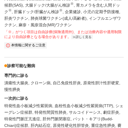
※
候群(SAS)
大腸ドック/大腸がん検診
胃カメラを含む人間ドッ
※
※
ク
肝臓ドック/肝臓がん検診
企業健診
小児の定期予防接種
肝炎ワクチン
肺炎球菌ワクチン(成人/高齢者)
インフルエンザワ
クチン
麻疹・風疹混合(MR)ワクチン
「※」がつく項目は自由診療(保険適用外)、または治療内容や適用制限
により自由診療となる場合があります。
詳しく見る
本情報に関するご注意
診察可能な難病
専門的に診る
潰瘍性大腸炎
クローン病
自己免疫性肝炎
原発性胆汁性肝硬変
慢性膵炎
一次的に診る
特発性血小板減少性紫斑病
血栓性血小板減少性紫斑病(TTP)
シェ
ーグレン症候群
特発性間質性肺炎
サルコイドーシス
劇症肝炎
特発性門脈圧亢進症
肝外門脈閉塞症
バット・キアリ(Budd-
Chiari)症候群
肝内結石症
原発性硬化性胆管炎
重症急性膵炎
嚢