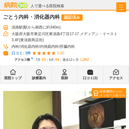
病院なび
人で選べる医院検索
ごとう内科・消化器内科
認証済み
淡路駅
(駅から
南西に約340m
)
大阪府大阪市東淀川区東淡路4丁目17-17 メディアン・イースト
3,4F(東淡路商店街)
内科
消化器内科
内視鏡内科
肝臓内科
口コミ:
3
件
5.00
※
63
66
1,092
アクセス数
7月
:
6月
:
過去12ヶ月:
医院トップ
診療案内
医師
口コミ(
3
)
アクセス
医療機関からの
メッセージあり