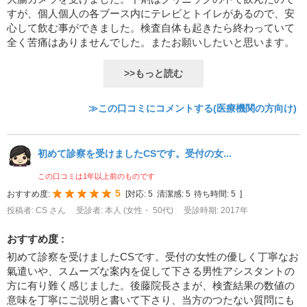
すが、個人個人の各ブース内にテレビとトイレがあるので、安
心して飲む事ができました。検査自体も起きたら終わっていて
全く苦痛はありませんでした。またお願いしたいと思います。
>>もっと読む
≫この口コミにコメントする(医療機関の方向け)
初めて診察を受けましたCSです。受付の女...
この口コミは1年以上前のものです
5
おすすめ度:
[
対応:
5
清潔感:
5
待ち時間:
5
]
投稿者: CS さん
受診者: 本人 (女性・ 50代)
受診時期: 2017年
おすすめ度 :
初めて診察を受けましたCSです。受付の女性の優しく丁寧なお
氣遣いや、スムーズな案内を促して下さる男性アシスタントの
方に有り難く感じました。後藤院長さまが、検査結果の数値の
意味を丁寧にご説明と書いて下さり、当方のつたない質問にも