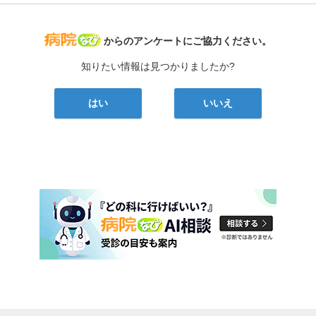
病院なび
からのアンケートにご協力ください。
知りたい情報は見つかりましたか?
はい
いいえ