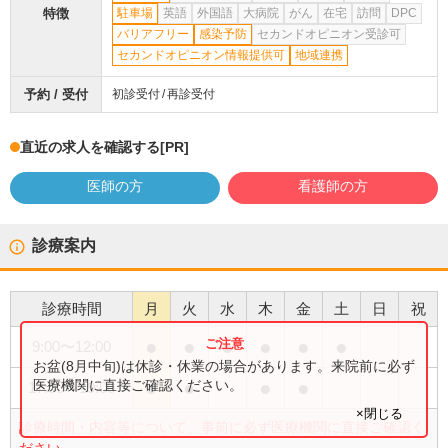
特徴
駐車場
英語
外国語
大病院
がん
在宅
訪問
DPC
バリアフリー
感染予防
セカンドオピニオン受診可
セカンドオピニオン情報提供可
地域連携
予約 / 受付
初診受付
再診受付
直近の求人を確認する
[PR]
医師の方
看護師の方
診療案内
診療時間
月
火
水
木
金
土
日
祝
●
●
●
●
●
●
9:00
〜
12:00
お盆(8月中旬)は休診・休業の場合があります。来院前に必ず
●
●
●
●
医療機関に直接ご確認ください。
17:00
〜
19:00
×閉じる
診療時間・内容等について、事前に必ず医療機関に直接ご確認く