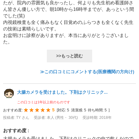
たが、院内の雰囲気も良かったし、何よりも先生初め看護師さ
ん皆さん優しい方で、朝10時から16時半までが、あっという間
でした(笑)
内視鏡検査も全く痛みもなく目覚めのふらつきも全くなく先生
の技術は素晴らしいです。
お盆明けに診察がありますが、本当にありがとうございまし
た。
>>もっと読む
≫この口コミにコメントする(医療機関の方向け)
大腸カメラを受けました。下剤はクリニック...
この口コミは1年以上前のものです
5
おすすめ度:
[
対応:
5
清潔感:
5
待ち時間:
5
]
投稿者: TY さん
受診者: 本人 (男性・ 30代)
受診時期: 2018年
おすすめ度 :
大腸カメラを受けました。下剤はクリニックの中で飲んだので