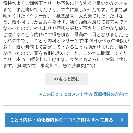
気持ちよくご回答下さり、帰宅後にどうすると良いのかのメモ
まで、また書いてくださり、本当に嬉しかったです。今まで診
察をうけたドクターが、「検査結果は大丈夫でした」だけな
ど、最小限にしか言葉を発せず、凄く距離を感じて質問もでき
なかったので、やんわりと症状を尋ねて下さり、細やかな優し
さ溢れるごとう内科にご縁を頂き、最高の一日となりました!も
う私の中では、ごとう内科オンリーです!木曜日が休診の医院が
多く、遅い時間まで診察して下さることも助かりました。痛み
が有ったので、藁をも掴む思いでした。この地に開院してくだ
さり、本当に感謝申し上げます。今後ともよろしくお願い致し
ます。(55歳女性、東淀川区、急性膀胱炎にて)
>>もっと読む
≫この口コミにコメントする(医療機関の方向け)
ごとう内科・消化器内科の口コミ(3件)をすべて見る