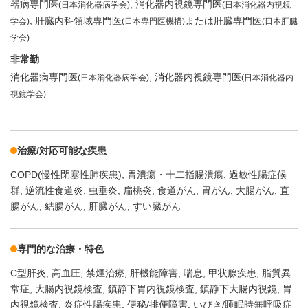
器病専門医
消化器内視鏡専門医
(日本消化器病学会)
(日本消化器内視鏡
肝臓内科領域専門医
または肝臓専門医
学会)
(日本専門医機構)
(日本肝臓
学会)
非常勤
消化器病専門医
消化器内視鏡専門医
(日本消化器病学会)
(日本消化器内
視鏡学会)
治療/対応可能な疾患
COPD(慢性閉塞性肺疾患)
胃潰瘍・十二指腸潰瘍
過敏性腸症候
群
逆流性食道炎
虫垂炎
扁桃炎
食道がん
胃がん
大腸がん
直
腸がん
結腸がん
肝臓がん
すい臓がん
専門的な治療・特色
C型肝炎
高血圧
禁煙治療
肝機能障害
喘息
甲状腺疾患
脂質異
常症
大腸内視鏡検査
鎮静下胃内視鏡検査
鎮静下大腸内視鏡
胃
内視鏡検査
炎症性腸疾患
便秘/排便障害
いびき/睡眠時無呼吸症