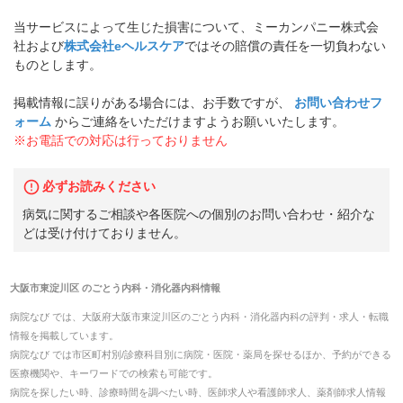
当サービスによって生じた損害について、ミーカンパニー株式会
社および
株式会社eヘルスケア
ではその賠償の責任を一切負わない
ものとします。
掲載情報に誤りがある場合には、お手数ですが、
お問い合わせフ
ォーム
からご連絡をいただけますようお願いいたします。
※お電話での対応は行っておりません
必ずお読みください
病気に関するご相談や各医院への個別のお問い合わせ・紹介な
どは受け付けておりません。
大阪市東淀川区
の
ごとう内科・消化器内科
情報
病院なび では、
大阪府
大阪市東淀川区
の
ごとう内科・消化器内科
の
評判・求人・転職
情報を掲載しています。
病院なび では市区町村別/診療科目別に病院・医院・薬局を探せるほか、予約ができる
医療機関や、キーワードでの検索も可能です。
病院を探したい時、診療時間を調べたい時、医師求人や看護師求人、薬剤師求人情報