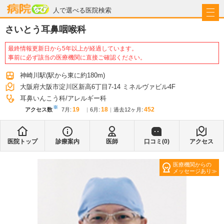
病院なび
人で選べる医院検索
さいとう耳鼻咽喉科
最終情報更新日から5年以上が経過しています。
事前に必ず該当の医療機関に直接ご確認ください。
神崎川駅
(駅から
東に約180m
)
大阪府大阪市淀川区新高6丁目7-14 ミネルヴァビル4F
耳鼻いんこう科
アレルギー科
※
19
18
452
アクセス数
7月
:
6月
:
過去12ヶ月:
医院トップ
診療案内
医師
口コミ(
0
)
アクセス
医療機関からの
メッセージあり