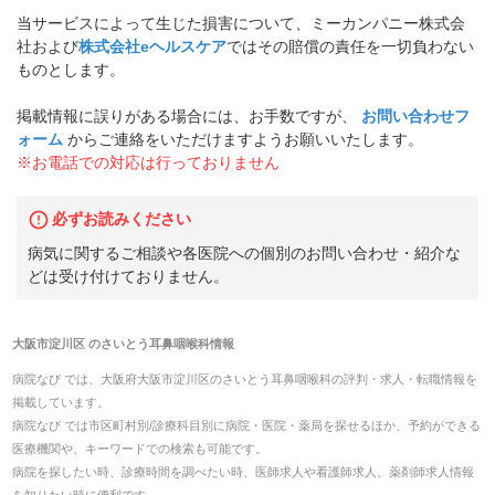
当サービスによって生じた損害について、ミーカンパニー株式会
社および
株式会社eヘルスケア
ではその賠償の責任を一切負わない
ものとします。
掲載情報に誤りがある場合には、お手数ですが、
お問い合わせフ
ォーム
からご連絡をいただけますようお願いいたします。
※お電話での対応は行っておりません
必ずお読みください
病気に関するご相談や各医院への個別のお問い合わせ・紹介な
どは受け付けておりません。
大阪市淀川区
の
さいとう耳鼻咽喉科
情報
病院なび では、
大阪府
大阪市淀川区
の
さいとう耳鼻咽喉科
の
評判・求人・転職
情報を
掲載しています。
病院なび では市区町村別/診療科目別に病院・医院・薬局を探せるほか、予約ができる
医療機関や、キーワードでの検索も可能です。
病院を探したい時、診療時間を調べたい時、医師求人や看護師求人、薬剤師求人情報
を知りたい時に便利です。