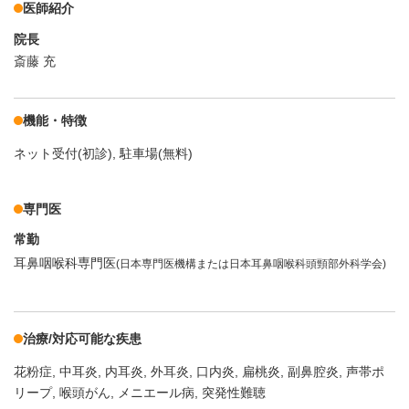
医師紹介
院長
斎藤 充
機能・特徴
ネット受付(初診)
駐車場(無料)
専門医
常勤
耳鼻咽喉科専門医
(日本専門医機構または日本耳鼻咽喉科頭頸部外科学会)
治療/対応可能な疾患
花粉症
中耳炎
内耳炎
外耳炎
口内炎
扁桃炎
副鼻腔炎
声帯ポ
リープ
喉頭がん
メニエール病
突発性難聴