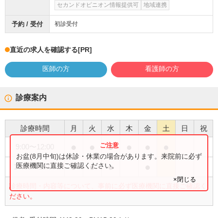
セカンドオピニオン情報提供可
地域連携
予約 / 受付
初診受付
直近の求人を確認する
[PR]
医師の方
看護師の方
診療案内
診療時間
月
火
水
木
金
土
日
祝
●
●
●
●
●
●
9:00
〜
12:00
お盆(8月中旬)は休診・休業の場合があります。来院前に必ず
●
●
●
●
医療機関に直接ご確認ください。
16:00
〜
19:00
×閉じる
診療時間・内容等について、事前に必ず医療機関に直接ご確認く
ださい。