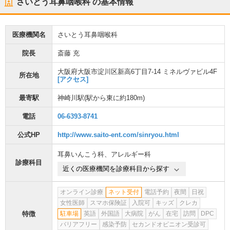
さいとう耳鼻咽喉科
の基本情報
医療機関名
さいとう耳鼻咽喉科
院長
斎藤 充
大阪府大阪市淀川区新高6丁目7-14 ミネルヴァビル4F
所在地
[アクセス]
最寄駅
神崎川駅
(駅から
東に約180m
)
電話
06-6393-8741
公式HP
http://www.saito-ent.com/sinryou.html
耳鼻いんこう科
、
アレルギー科
診療科目
近くの医療機関を診療科目から探す
オンライン診療
ネット受付
電話予約
夜間
日祝
女性医師
スマホ保険証
入院可
キッズ
クレカ
特徴
駐車場
英語
外国語
大病院
がん
在宅
訪問
DPC
バリアフリー
感染予防
セカンドオピニオン受診可