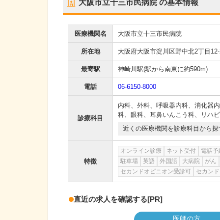
大阪市立十三市民病院
の基本情報
医療機関名
大阪市立十三市民病院
所在地
大阪府大阪市淀川区野中北2丁目12-
最寄駅
神崎川駅
(駅から
南東に約590m
)
電話
06-6150-8000
内科
、
外科
、
呼吸器内科
、
消化器内
科
、
眼科
、
耳鼻いんこう科
、
リハビ
診療科目
近くの医療機関を診療科目から探
オンライン診療
ネット受付
電話予
特徴
駐車場
英語
外国語
大病院
がん
セカンドオピニオン受診可
セカンド
直近の求人を確認する
[PR]
医師の方