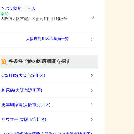
ツバサ薬局 十三店
薬局
大阪府大阪市淀川区
新高1丁目11番6号
大阪市淀川区
の薬局一覧
各条件で他の医療機関を探す
C型肝炎
(
大阪市淀川区
)
糖尿病
(
大阪市淀川区
)
更年期障害
(
大阪市淀川区
)
リウマチ
(
大阪市淀川区
)