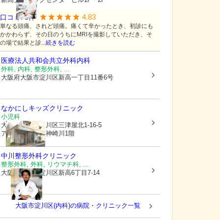
4.83
口コミ:
6
件
単なる頭痛、されど頭痛。痛くて辛かったとき、初診にも
かかわらず、その日のうちにMRIを撮影していただき、そ
の場で結果と診...
続きを読む
医療法人共和会共立外科内科
外科, 内科, 整形外科, ...
大阪府大阪市淀川区
新高一丁目11番6号
なかにしキッズクリニック
小児科
大阪府大阪市淀川区
三津屋北1-16-5
アドモアコート神崎川1階
中川整形外科クリニック
整形外科, 外科, リウマチ科, ...
大阪府大阪市淀川区
新高6丁目7-14
大阪市淀川区(内科)の病院・クリニック一覧