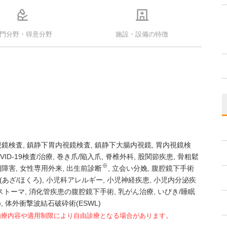
門分野・得意分野
施設・設備の特徴
視鏡検査
鎮静下胃内視鏡検査
鎮静下大腸内視鏡
胃内視鏡検
VID-19検査/治療
巻き爪/陥入爪
脊椎外科
股関節疾患
骨粗鬆
※
期障害
女性専用外来
出生前診断
立会い分娩
腹腔鏡下手術
あざ/ほくろ)
小児科アレルギー
小児神経疾患
小児内分泌疾
ストーマ
消化管疾患の腹腔鏡下手術
乳がん治療
いびき/睡眠
)
体外衝撃波結石破砕術(ESWL)
治療内容や適用制限により自由診療となる場合があります。