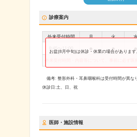
診療案内
外来受付時間
月
火
●
●
8:45
〜
11:00
お盆(8月中旬)は休診・休業の場合がありま
外来受付時間・内容等について、事前に必ず医
備考:
整形外科・耳鼻咽喉科は受付時間が異な
休診日:
土、日、祝
医師・施設情報