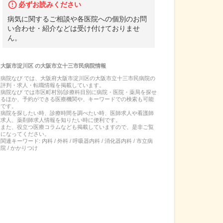
必ずお読みください
病気に関するご相談や各医院への個別のお問
い合わせ・紹介などは受け付けておりませ
ん。
大阪市淀川区
の
大阪市立十三市民病院
情報
病院なび では、
大阪府
大阪市淀川区
の
大阪市立十三市民病院
の
評判・求人・転職
情報を掲載しています。
病院なび では市区町村別/診療科目別に病院・医院・薬局を探せ
るほか、予約ができる医療機関や、キーワードでの検索も可能
です。
病院を探したい時、診療時間を調べたい時、医師求人や看護師
求人、薬剤師求人情報を知りたい時に便利です。
また、役立つ医療コラムなども掲載していますので、是非ご覧
になってください。
関連キーワード:
内科 / 外科 / 呼吸器内科 / 消化器内科 / 市立病
院 / かかりつけ