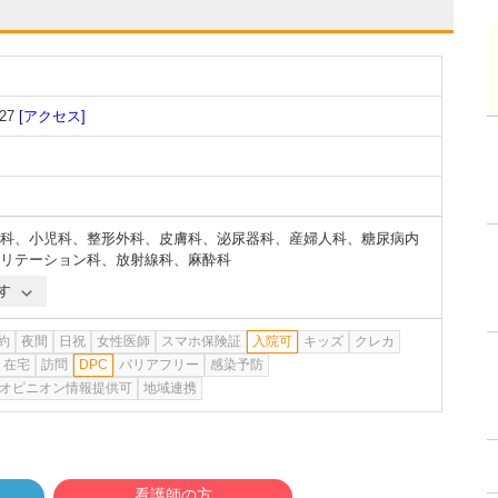
27
[アクセス]
科
、
小児科
、
整形外科
、
皮膚科
、
泌尿器科
、
産婦人科
、
糖尿病内
リテーション科
、
放射線科
、
麻酔科
す
約
夜間
日祝
女性医師
スマホ保険証
入院可
キッズ
クレカ
在宅
訪問
DPC
バリアフリー
感染予防
オピニオン情報提供可
地域連携
看護師の方