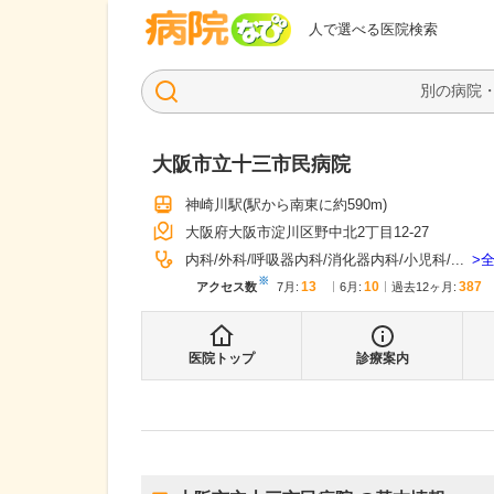
病院なび
人で選べる医院検索
大阪市立十三市民病院
神崎川駅
(駅から
南東に約590m
)
大阪府大阪市淀川区野中北2丁目12-27
内科
外科
呼吸器内科
消化器内科
小児科
...
※
13
10
387
アクセス数
7月
:
6月
:
過去12ヶ月:
医院トップ
診療案内