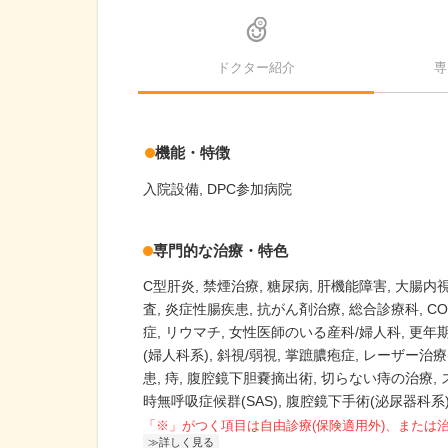
ドクター紹介
専
機能・特徴
入院設備
DPC参加病院
専門的な治療・特色
C型肝炎
禁煙治療
糖尿病
肝機能障害
大腸内
査
炎症性腸疾患
抗がん剤治療
総合診療科
CO
症
リウマチ
女性医師のいる産科/婦人科
更年
(婦人科系)
斜視/弱視
掌蹠膿疱症
レーザー治療(
患
痔
腹腔鏡下胆嚢摘出術
切らない痔の治療
時無呼吸症候群(SAS)
腹腔鏡下手術(泌尿器科系
「※」がつく項目は自由診療(保険適用外)、または
詳しく見る