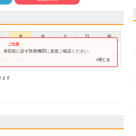
水
木
金
土
日
祝
●
●
●
す。来院前に必ず医療機関に直接ご確認ください。
×閉じる
療機関に直接ご確認ください。
ります