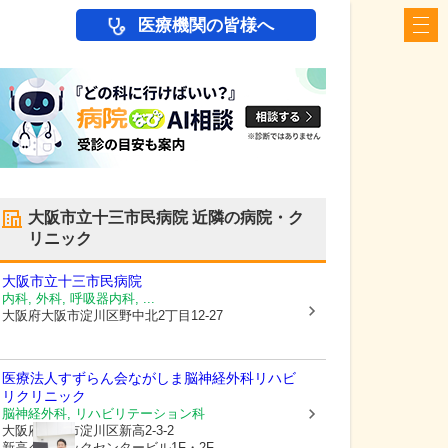
医療機関の皆様へ
大阪市立十三市民病院
近隣の病院・ク
リニック
大阪市立十三市民病院
内科, 外科, 呼吸器内科, ...
大阪府大阪市淀川区
野中北2丁目12-27
医療法人すずらん会
ながしま脳神経外科リハビ
リクリニック
脳神経外科, リハビリテーション科
大阪府大阪市淀川区
新高2-3-2
新高クリニックセンタービル1F・2F