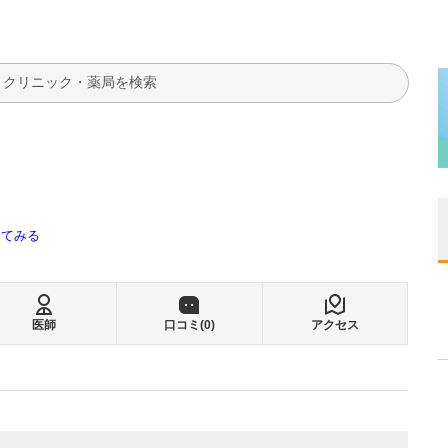
検索
全てみる
医師
口コミ(
0
)
アクセス