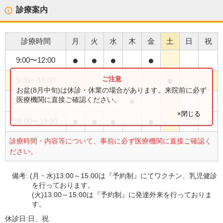
診療案内
診療時間
月
火
水
木
金
土
日
祝
●
●
●
●
9:00
〜
12:00
●
9:00
〜
15:00
お盆(8月中旬)は休診・休業の場合があります。来院前に必ず
●
医療機関に直接ご確認ください。
15:00
〜
18:00
×閉じる
●
●
●
●
16:00
〜
19:00
診療時間・内容等について、事前に必ず医療機関に直接ご確認く
ださい。
備考:
(月・水)13:00～15:00は『予約制』にてワクチン、乳児健診
を行っております。
(火)13:00～15:00は『予約制』に発達外来を行っておりま
す。
休診日:
日、祝