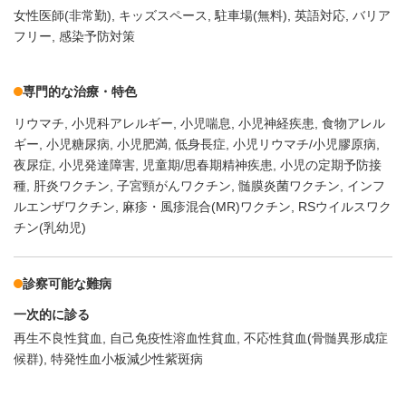
女性医師(非常勤)
キッズスペース
駐車場(無料)
英語対応
バリア
フリー
感染予防対策
専門的な治療・特色
リウマチ
小児科アレルギー
小児喘息
小児神経疾患
食物アレル
ギー
小児糖尿病
小児肥満
低身長症
小児リウマチ/小児膠原病
夜尿症
小児発達障害
児童期/思春期精神疾患
小児の定期予防接
種
肝炎ワクチン
子宮頸がんワクチン
髄膜炎菌ワクチン
インフ
ルエンザワクチン
麻疹・風疹混合(MR)ワクチン
RSウイルスワク
チン(乳幼児)
診察可能な難病
一次的に診る
再生不良性貧血
自己免疫性溶血性貧血
不応性貧血(骨髄異形成症
候群)
特発性血小板減少性紫斑病