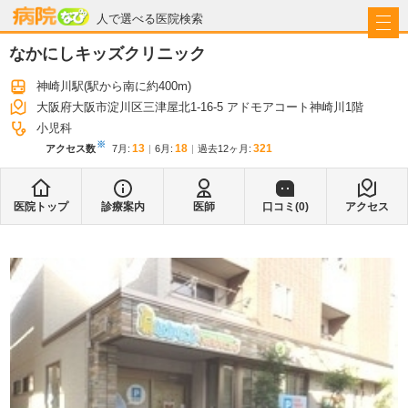
病院なび
人で選べる医院検索
なかにしキッズクリニック
神崎川駅
(駅から
南に約400m
)
大阪府大阪市淀川区三津屋北1-16-5 アドモアコート神崎川1階
小児科
※
13
18
321
アクセス数
7月
:
6月
:
過去12ヶ月:
医院トップ
診療案内
医師
口コミ(
0
)
アクセス