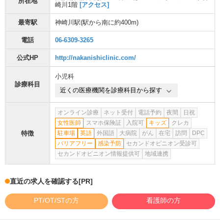
所在地
崎川1階
[アクセス]
最寄駅
神崎川駅
(駅から
南に約400m
)
電話
06-6309-3265
公式HP
http://nakanishiclinic.com/
小児科
診療科目
近くの医療機関を診療科目から探す
オンライン診療
ネット受付
電話予約
夜間
日祝
女性医師
スマホ保険証
入院可
キッズ
クレカ
特徴
駐車場
英語
外国語
大病院
がん
在宅
訪問
DPC
バリアフリー
感染予防
セカンドオピニオン受診可
セカンドオピニオン情報提供可
地域連携
直近の求人を確認する
[PR]
PT/OT/STの方
看護師の方