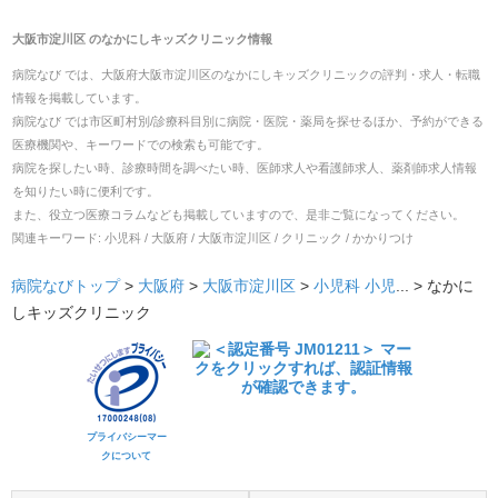
大阪市淀川区
の
なかにしキッズクリニック
情報
病院なび では、
大阪府
大阪市淀川区
の
なかにしキッズクリニック
の
評判・求人・転職
情報を掲載しています。
病院なび では市区町村別/診療科目別に病院・医院・薬局を探せるほか、予約ができる
医療機関や、キーワードでの検索も可能です。
病院を探したい時、診療時間を調べたい時、医師求人や看護師求人、薬剤師求人情報
を知りたい時に便利です。
また、役立つ医療コラムなども掲載していますので、是非ご覧になってください。
関連キーワード:
小児科 / 大阪府 / 大阪市淀川区 / クリニック / かかりつけ
病院なびトップ
>
大阪府
>
大阪市淀川区
>
小児科
小児
... >
なかに
しキッズクリニック
プライバシーマー
クについて