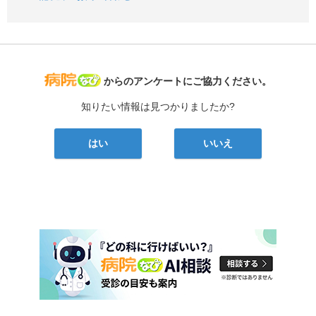
病院なび
からのアンケートにご協力ください。
知りたい情報は見つかりましたか?
はい
いいえ