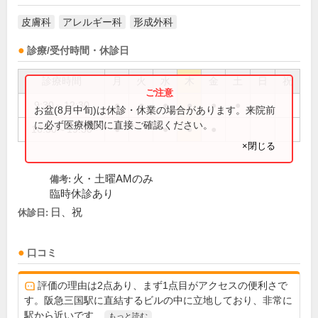
皮膚科
アレルギー科
形成外科
診療/受付時間・休診日
診療時間
月
火
水
木
金
土
日
祝
9:30～12:30
●
●
●
●
●
●
お盆(8月中旬)は休診・休業の場合があります。来院前
に必ず医療機関に直接ご確認ください。
16:30～19:30
●
●
●
●
×閉じる
火・土曜AMのみ
備考:
臨時休診あり
日、祝
休診日:
口コミ
評価の理由は2点あり、まず1点目がアクセスの便利さで
す。阪急三国駅に直結するビルの中に立地しており、非常に
駅から近いです...
もっと読む