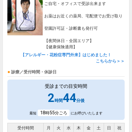
ご自宅・オフィスで受診出来ます
お薬はお近くの薬局、宅配便でお受け取り
登園許可証・診断書も発行可
【夜間休日・全国エリア】
【健康保険適用】
【アレルギー・花粉症専門外来】はじめました！
こちらから＞＞
診療／受付時間・休診日
受診までの目安時間
2
44
時間
分後
18
55
時
分ごろ
最短
にお呼びいたします
受付時間
月
火
水
木
金
土
日
祝