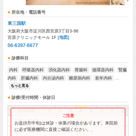
所在地・電話番号
東三国駅
大阪府大阪市淀川区西宮原3丁目3-98
宮原クリニックモール 1F
[地図]
06-6397-6677
診療科目
内科
呼吸器内科
消化器内科
胃腸科
循環器内科
腎臓
内科
肝臓内科
内分泌内科
糖尿病内科
老年内科
...
もっと見る
診療/受付時間・休診日
診療時間
月
火
水
木
金
土
日
祝
9:00～13:00
●
●
●
●
●
お盆(8月中旬)は休診・休業の場合があります。来院前
に必ず医療機関に直接ご確認ください。
16:30～18:30
●
●
●