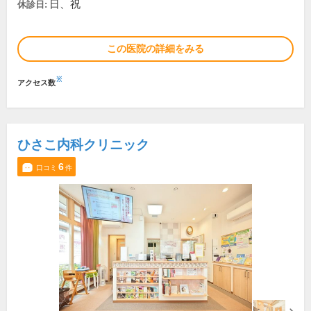
日、祝
休診日:
この医院の詳細をみる
※
アクセス数
ひさこ内科クリニック
6
口コミ
件