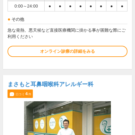
0:00～24:00
●
●
●
●
●
●
●
●
その他
急な発熱、悪天候など直接医療機関に掛かる事が困難な際にご
利用ください
オンライン診療の詳細をみる
まさもと耳鼻咽喉科アレルギー科
4
口コミ
件