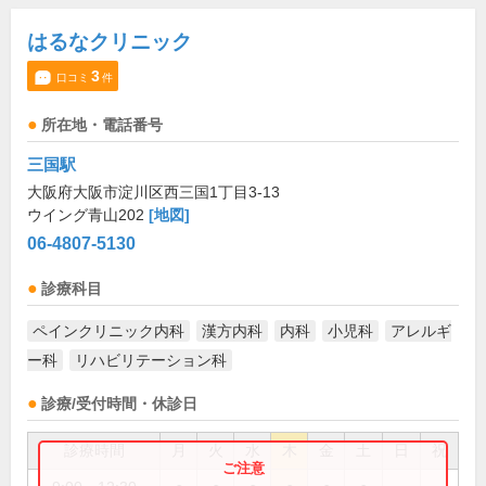
はるなクリニック
3
口コミ
件
所在地・電話番号
三国駅
大阪府大阪市淀川区西三国1丁目3-13
ウイング青山202
[地図]
06-4807-5130
診療科目
ペインクリニック内科
漢方内科
内科
小児科
アレルギ
ー科
リハビリテーション科
診療/受付時間・休診日
診療時間
月
火
水
木
金
土
日
祝