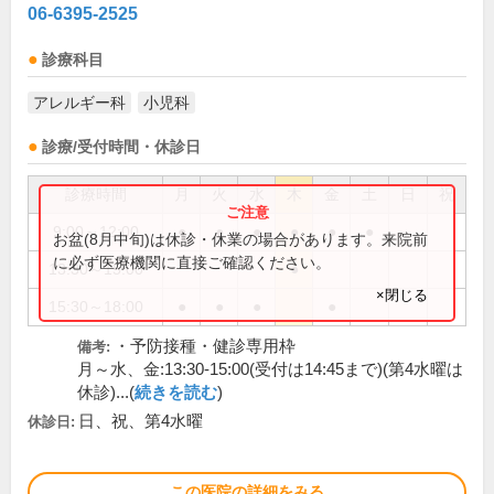
06-6395-2525
診療科目
アレルギー科
小児科
診療/受付時間・休診日
診療時間
月
火
水
木
金
土
日
祝
9:00～12:00
●
●
●
●
●
●
お盆(8月中旬)は休診・休業の場合があります。来院前
に必ず医療機関に直接ご確認ください。
13:30～15:00
●
×閉じる
15:30～18:00
●
●
●
●
・予防接種・健診専用枠
備考:
月～水、金:13:30-15:00(受付は14:45まで)(第4水曜は
休診)...(
続きを読む
)
日、祝、第4水曜
休診日:
この医院の詳細をみる