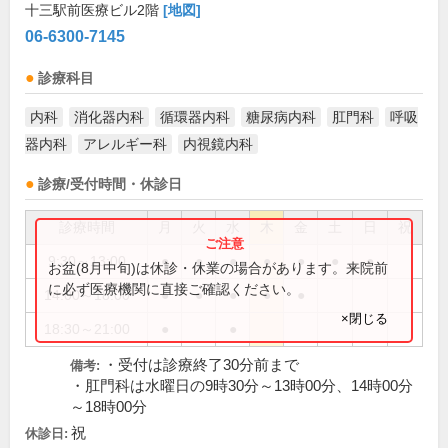
十三駅前医療ビル2階
[地図]
06-6300-7145
診療科目
内科
消化器内科
循環器内科
糖尿病内科
肛門科
呼吸
器内科
アレルギー科
内視鏡内科
診療/受付時間・休診日
診療時間
月
火
水
木
金
土
日
祝
9:30～13:00
●
●
●
●
●
●
●
お盆(8月中旬)は休診・休業の場合があります。来院前
に必ず医療機関に直接ご確認ください。
14:00～18:00
●
●
●
●
●
×閉じる
18:30～21:00
●
●
・受付は診療終了30分前まで
備考:
・肛門科は水曜日の9時30分～13時00分、14時00分
～18時00分
祝
休診日: