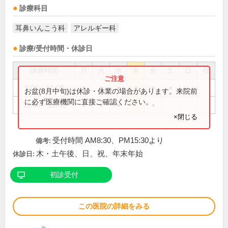
診療科目
耳鼻いんこう科
アレルギー科
診療/受付時間・休診日
診療時間
月
火
水
木
金
土
日
祝
9:00～12:00
●
●
●
●
●
●
お盆(8月中旬)は休診・休業の場合があります。来院前
に必ず医療機関に直接ご確認ください。
16:00～19:00
●
●
●
●
×閉じる
受付時間 AM8:30、PM15:30より
備考:
木・土午後、日、祝、年末年始
休診日:
初診受付
この医院の詳細をみる