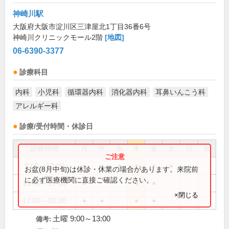
神崎川駅
大阪府大阪市淀川区三津屋北1丁目36番6号
神崎川クリニックモール2階
[地図]
06-6390-3377
診療科目
内科
小児科
循環器内科
消化器内科
耳鼻いんこう科
アレルギー科
診療/受付時間・休診日
診療時間
月
火
水
木
金
土
日
祝
9:00～12:30
●
●
●
●
●
●
お盆(8月中旬)は休診・休業の場合があります。来院前
に必ず医療機関に直接ご確認ください。
15:00～17:00
●
●
●
×閉じる
17:00～20:00
●
●
●
●
土曜 9:00～13:00
備考: