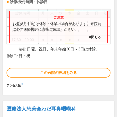
診療/受付時間・休診日
診療時間
月
火
水
木
金
土
日
祝
9:30～13:00
●
●
●
●
●
●
お盆(8月中旬)は休診・休業の場合があります。来院前
に必ず医療機関に直接ご確認ください。
14:00～17:00
●
●
●
●
●
●
×閉じる
17:30～20:00
●
●
●
●
●
日曜、祝日、年末年始30日～3日は休診。
備考:
日・祝
休診日:
この医院の詳細をみる
※
アクセス数
医療法人慈美会わだ耳鼻咽喉科