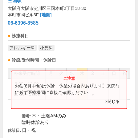
三国駅
大阪府大阪市淀川区三国本町2丁目18-30
本町市岡ビル3F
[地図]
06-6396-8585
診療科目
アレルギー科
小児科
診療/受付時間・休診日
外来受付時間
月
火
水
木
金
土
日
祝
9:00～12:00
●
●
●
●
●
●
お盆(8月中旬)は休診・休業の場合があります。来院前
に必ず医療機関に直接ご確認ください。
16:00～18:00
●
●
●
●
×閉じる
木・土曜AMのみ
備考:
臨時休診あり
日・祝
休診日: