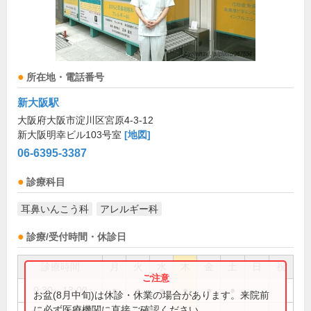
所在地・電話番号
新大阪駅
大阪府大阪市淀川区宮原4-3-12
新大阪明幸ビル103号室
[地図]
06-6395-3387
診療科目
耳鼻いんこう科
アレルギー科
診療/受付時間・休診日
診療時間
月
火
水
木
金
土
日
祝
9:30～13:00
●
●
●
●
●
●
お盆(8月中旬)は休診・休業の場合があります。来院前
に必ず医療機関に直接ご確認ください。