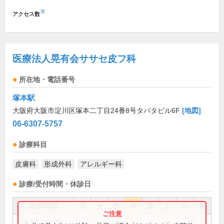
※
アクセス数
医療法人晃有会ササセ皮フ科
所在地・電話番号
塚本駅
大阪府大阪市淀川区塚本二丁目24番8号タバタビル6F
[地図]
06-6307-5757
診療科目
皮膚科
形成外科
アレルギー科
診療/受付時間・休診日
診療時間
月
火
水
木
金
土
日
祝
9:30～12:30
●
●
●
●
●
●