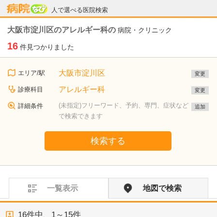
病院なび
人で選べる医院検索
大阪市淀川区のアレルギー科の
病院・クリニック
16
件見つかりました
大阪市淀川区
エリア/駅
変更
アレルギー科
診療科目
変更
(未指定)フリーワード、予約、専門、症状など
詳細条件
追加
で検索できます
検索する
一覧表示
地図で検索
16
件中、
1～15件