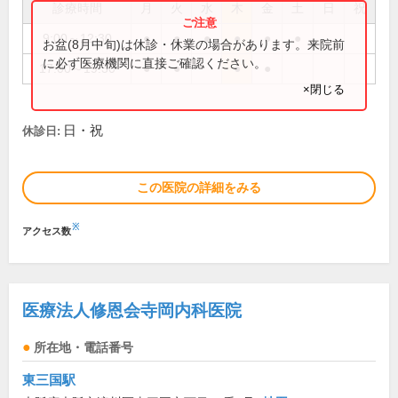
診療時間
月
火
水
木
金
土
日
祝
9:00～12:30
●
●
●
●
●
●
お盆(8月中旬)は休診・休業の場合があります。来院前
に必ず医療機関に直接ご確認ください。
17:00～19:30
●
●
●
●
×閉じる
日・祝
休診日:
この医院の詳細をみる
※
アクセス数
医療法人修恩会寺岡内科医院
所在地・電話番号
東三国駅