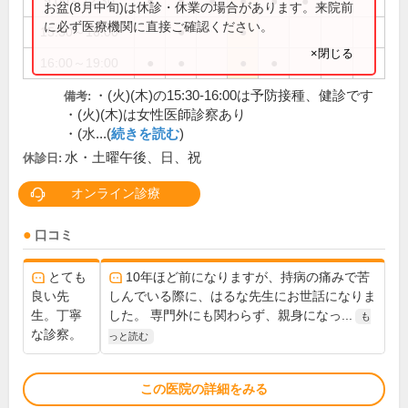
9:00～12:30
●
●
●
●
●
●
お盆(8月中旬)は休診・休業の場合があります。来院前
に必ず医療機関に直接ご確認ください。
15:30～16:00
●
●
×閉じる
16:00～19:00
●
●
●
●
・(火)(木)の15:30-16:00は予防接種、健診です
備考:
・(火)(木)は女性医師診察あり
・(水...(
続きを読む
)
水・土曜午後、日、祝
休診日:
オンライン診療
口コミ
とても
10年ほど前になりますが、持病の痛みで苦
良い先
しんでいる際に、はるな先生にお世話になりま
生。丁寧
した。 専門外にも関わらず、親身になっ...
も
な診察。
っと読む
この医院の詳細をみる