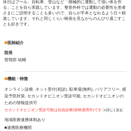
休日はプール、自転車、登山など「積極的に運動して強い体を作
る」ことを自ら実践しています。整形外科では運動の必要性を患者
さまにご説明することも多いので、自らが手本となれるよう日々精
進しています。それと同じくらい映画を見ながらのんびり過ごすこ
とも好きです。
医師紹介
院長
曽我部 祐輔
機能・特徴
オンライン診療
ネット受付(初診)
駐車場(無料)
バリアフリー
感
染予防対策
セカンドオピニオン受診可能
セカンドオピニオンの
ための情報提供可
セカンドオピニオン受診可能
は自由診療(保険適用外)です
詳しく見る
地域医療連携体制あり
連携医療機関