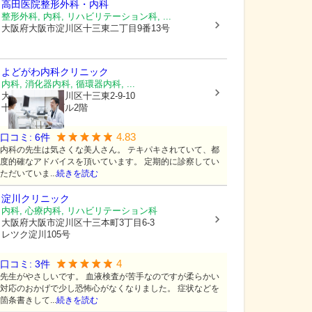
高田医院整形外科・内科
整形外科, 内科, リハビリテーション科, ...
大阪府大阪市淀川区
十三東二丁目9番13号
よどがわ内科クリニック
内科, 消化器内科, 循環器内科, ...
大阪府大阪市淀川区
十三東2-9-10
十三駅前医療ビル2階
4.83
口コミ:
6
件
内科の先生は気さくな美人さん。 テキパキされていて、都
度的確なアドバイスを頂いています。 定期的に診察してい
ただいていま...
続きを読む
淀川クリニック
内科, 心療内科, リハビリテーション科
大阪府大阪市淀川区
十三本町3丁目6-3
レツク淀川105号
4
口コミ:
3
件
先生がやさしいです。 血液検査が苦手なのですが柔らかい
対応のおかげで少し恐怖心がなくなりました。 症状などを
箇条書きして...
続きを読む