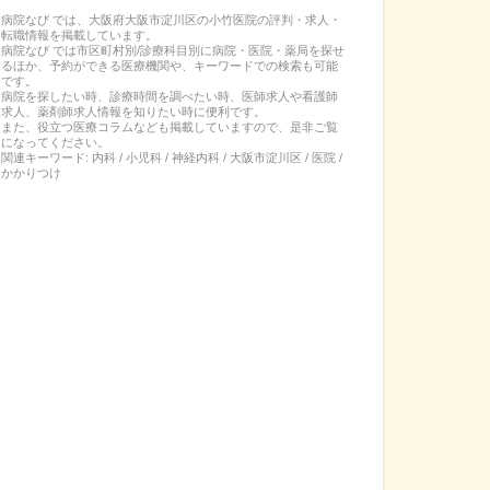
病院なび では、
大阪府
大阪市淀川区
の
小竹医院
の
評判・求人・
転職
情報を掲載しています。
病院なび では市区町村別/診療科目別に病院・医院・薬局を探せ
るほか、予約ができる医療機関や、キーワードでの検索も可能
です。
病院を探したい時、診療時間を調べたい時、医師求人や看護師
求人、薬剤師求人情報を知りたい時に便利です。
また、役立つ医療コラムなども掲載していますので、是非ご覧
になってください。
関連キーワード:
内科 / 小児科 / 神経内科 / 大阪市淀川区 / 医院 /
かかりつけ