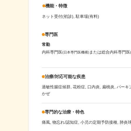
機能・特徴
ネット受付(初診)
駐車場(有料)
専門医
常勤
内科専門医
または総合内科専門医
(日本専門医機構)
治療/対応可能な疾患
過敏性腸症候群
花粉症
口内炎
扁桃炎
パーキ
かぜ
専門的な治療・特色
痛風
物忘れ/認知症
小児の定期予防接種
肺炎球