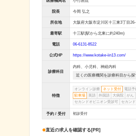
医療機関名
小竹医院
院長
今岡 弘之
所在地
大阪府大阪市淀川区十三東3丁目26-
最寄駅
十三駅
(駅から
北東に約240m
)
電話
06-6131-8522
公式HP
https://www.kotake-iin13.com/
内科
、
小児科
、
神経内科
診療科目
近くの医療機関を診療科目から探
オンライン診療
ネット受付
電話予
特徴
駐車場
英語
外国語
大病院
がん
セカンドオピニオン受診可
セカンド
予約 / 受付
初診受付
直近の求人を確認する
[PR]