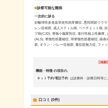
診察可能な難病
一次的に診る
好酸球性多発血管炎性肉芽腫症
悪性関節リウマ
レン症候群
成人スティル病
ベーチェット病
抗
ブ病(CJD)
脊髄小脳変性症
進行性核上性麻痺
(ALS)
脊髄性筋萎縮症
球脊髄性筋萎縮症
線条
群
ギラン・バレー症候群
重症筋無力症
フィッ
【掲載
機能・特徴
の項目の、
ネット予約/電話予約
は診療科・診療日時等に
口コミ (0件)