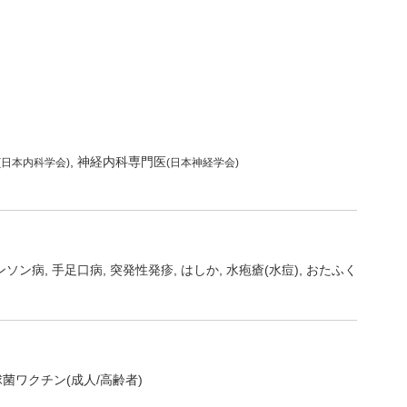
神経内科専門医
(日本内科学会)
(日本神経学会)
ンソン病
手足口病
突発性発疹
はしか
水疱瘡(水痘)
おたふく
菌ワクチン(成人/高齢者)