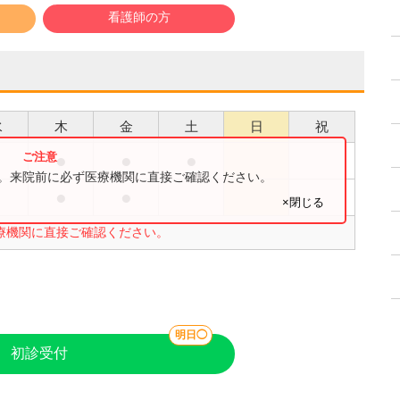
看護師の方
水
木
金
土
日
祝
●
●
●
す。来院前に必ず医療機関に直接ご確認ください。
●
●
●
×閉じる
療機関に直接ご確認ください。
明日◯
初診受付