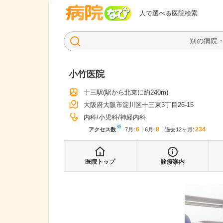
病院なび
人で選べる医院検索
小竹医院
十三駅
(駅から
北東に約240m
)
大阪府大阪市淀川区十三東3丁目26-15
内科
小児科
神経内科
※
6
8
234
アクセス数
7月
:
6月
:
過去12ヶ月:
医院トップ
診療案内