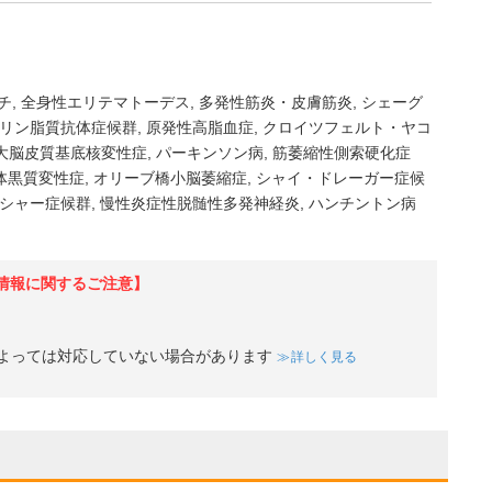
チ
全身性エリテマトーデス
多発性筋炎・皮膚筋炎
シェーグ
リン脂質抗体症候群
原発性高脂血症
クロイツフェルト・ヤコ
大脳皮質基底核変性症
パーキンソン病
筋萎縮性側索硬化症
体黒質変性症
オリーブ橋小脳萎縮症
シャイ・ドレーガー症候
シャー症候群
慢性炎症性脱髄性多発神経炎
ハンチントン病
情報に関するご注意】
よっては対応していない場合があります
詳しく見る