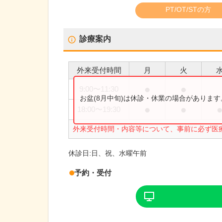
PT/OT/STの方
診療案内
外来受付時間
月
火
●
●
9:00
〜
11:30
お盆(8月中旬)は休診・休業の場合がありま
●
●
18:00
〜
19:30
外来受付時間・内容等について、事前に必ず医
休診日:
日、祝、水曜午前
予約・受付