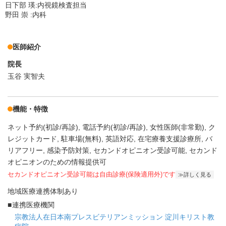
日下部 瑛:内視鏡検査担当
野田 崇 :内科
医師紹介
院長
玉谷 実智夫
機能・特徴
ネット予約(初診/再診)
電話予約(初診/再診)
女性医師(非常勤)
ク
レジットカード
駐車場(無料)
英語対応
在宅療養支援診療所
バ
リアフリー
感染予防対策
セカンドオピニオン受診可能
セカンド
オピニオンのための情報提供可
セカンドオピニオン受診可能
は自由診療(保険適用外)です
詳しく見る
地域医療連携体制あり
連携医療機関
宗教法人在日本南プレスビテリアンミッション 淀川キリスト教