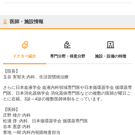
医師・施設情報
ドクター紹介
専門分野・得意分野
施設・設備の特徴
【院長】
玉谷 実智夫:内科、生活習慣病治療
さらに日本血液学会 血液内科領域専門医や日本循環器学会 循環器専
門医、日本消化器病学会 消化器病専門医などの複数の医師が曜日ご
とに在籍。3診～4診の複数医師体制をとっています。
【医師】
庄野 雄介:内科
松浦 啓 :内科、日本循環器学会 循環器専門医
谷本 憲彦:内科
青地 一樹:内科内視鏡検査担当