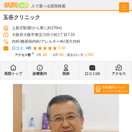
病院なび
人で選べる医院検索
玉谷クリニック
上新庄駅
(駅から
東に約270m
)
大阪府大阪市東淀川区小松1丁目7-15
内科
糖尿病内科
アレルギー科
漢方内科
口コミ:
4
件
5.00
※
84
83
1,767
アクセス数
7月
:
6月
:
過去12ヶ月:
医院トップ
診療案内
医師
口コミ(
4
)
アクセス
医療機関からの
メッセージあり