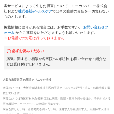
当サービスによって生じた損害について、ミーカンパニー株式会
社および
株式会社eヘルスケア
ではその賠償の責任を一切負わない
ものとします。
掲載情報に誤りがある場合には、お手数ですが、
お問い合わせフ
ォーム
からご連絡をいただけますようお願いいたします。
※お電話での対応は行っておりません
必ずお読みください
病気に関するご相談や各医院への個別のお問い合わせ・紹介な
どは受け付けておりません。
大阪市東淀川区
の
玉谷クリニック
情報
病院なび では、
大阪府
大阪市東淀川区
の
玉谷クリニック
の
評判・求人・転職
情報を掲
載しています。
病院なび では市区町村別/診療科目別に病院・医院・薬局を探せるほか、予約ができる
医療機関や、キーワードでの検索も可能です。
病院を探したい時、診療時間を調べたい時、医師求人や看護師求人、薬剤師求人情報