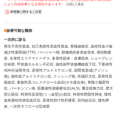
により自由診療となる場合があります。
詳しく見る
本情報に関するご注意
診察可能な難病
一次的に診る
再生不良性貧血
自己免疫性溶血性貧血
骨髄線維症
血栓性血小板
減少性紫斑病(TTP)
バージャー病
顕微鏡的多発血管炎
側頭動脈
炎
全身性エリテマトーデス
多発性筋炎・皮膚筋炎
シェーグレン
症候群
甲状腺ホルモン不応症
偽性副甲状腺機能低下症
下垂体性
ADH分泌異常症
原発性アルドステロン症
副腎低形成(アジソン
病)
偽性低アルドステロン症
クッシング病
先端巨大症
原発性高
脂血症
家族性高コレステロール血症(ホモ接合体)
脊髄小脳変性
症
パーキンソン病
筋萎縮性側索硬化症(ALS)
重症筋無力症
肥大
型心筋症
特発性拡張型(うっ血型)心筋症
特発性間質性肺炎
慢性
血栓塞栓性肺高血圧症
原発性胆汁性肝硬変
肝内結石症
慢性膵
炎
一次性ネフローゼ症候群