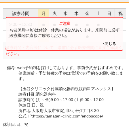
診療時間
月
火
水
木
金
土
日
祝
●
●
●
●
●
●
9:00
〜
12:30
お盆(8月中旬)は休診・休業の場合があります。来院前に必ず
●
●
●
●
医療機関に直接ご確認ください。
16:00
〜
19:00
×閉じる
診療時間・内容等について、事前に必ず医療機関に直接ご確認く
ださい。
備考:
web予約制を採用しております。事前予約がおすすめです。
健康診断・予防接種の予約は電話での予約をお願い致しま
す。
【玉谷クリニック付属消化器内視鏡内科アネックス】
診療科目:消化器内科
診療時間:(月～金)9:00～17:00 (土)9:00～12:00
休診日:日、祝
所在地:大阪府大阪市東淀川区小松1丁目8-30
公式HP:https://tamatani-clinic.com/endoscope/
休診日:
日、祝