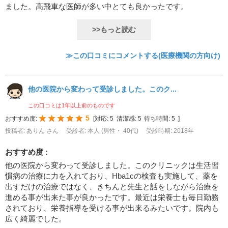
ました。高飛車な医師が多い中とても良かったです。
>>もっと読む
≫この口コミにコメントする(医療機関の方向け)
他の医院から変わって受診しました。このク...
この口コミは1年以上前のものです
5
おすすめ度:
[
対応:
5
清潔感:
5
待ち時間:
5
]
投稿者: ありん さん
受診者: 本人 (男性・ 40代)
受診時期: 2018年
おすすめ度 :
他の医院から変わって受診しました。このクリニックは生活習
慣病の治療に力を入れており、Hba1cの検査も実施して、薬を
出すだけの治療ではなく、きちんと先生と話をしながら治療を
進める事が出来た事が良かったです。最近は栄養士も毎日勤務
されており、栄養指導を受ける事が出来るみたいです。院内も
広く綺麗でした。