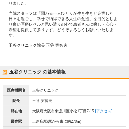
りました。
当院スタッフは「関わる一人ひとりが生き生きと充実した
日々を過ごし、幸せで納得できる人生の創造」を目的としよ
り良い医療レベルと思い遣りの心で患者さんに癒し・安心・
希望を提供して参ります。どうぞよろしくお願いいたしま
す。
玉谷クリニック院長 玉谷 実智夫
玉谷クリニック
の基本情報
医療機関名
玉谷クリニック
院長
玉谷 実智夫
所在地
大阪府大阪市東淀川区小松1丁目7-15
[アクセス]
最寄駅
上新庄駅
(駅から
東に約270m
)