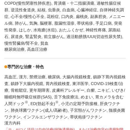
COPD(慢性閉塞性肺疾患)
胃潰瘍・十二指腸潰瘍
過敏性腸症候
群
逆流性食道炎
結核
虫垂炎
白血病
心臓神経症
自律神経失調
症
心不全/慢性心不全
花粉症
口内炎
扁桃炎
副鼻腔炎
メニエー
ル病
肺がん
気胸
脳梗塞
脂漏性湿疹
帯状疱疹
手足口病
突発
性発疹
はしか
水疱瘡(水痘)
おたふくかぜ
神経性疼痛
尿路結
石
尿道炎
腎盂腎炎
前立腺がん
過活動膀胱/UUI(切迫性尿失禁)
慢性腎臓病/腎不全
貧血
糖尿病治療, 高血圧治療
専門的な治療・特色
高血圧
漢方
禁煙治療
糖尿病
大腸内視鏡検査
鎮静下胃内視鏡検
査
鎮静下大腸内視鏡
胃内視鏡検査
東洋医学
COVID-19検査/治
療
骨粗鬆症
更年期障害
皮膚科アレルギー
白癬
ニキビ
いびき/
睡眠時無呼吸症候群(SAS)
舌下免疫療法
めまい
胃カメラを含む
※
※
人間ドック
ED(勃起不全)
小児の定期予防接種
肝炎ワクチ
ン
肺炎球菌ワクチン(成人/高齢者)
子宮頸がんワクチン
髄膜炎菌
ワクチン
インフルエンザワクチン
帯状疱疹ワクチン
漢方内科
「※」がつく項目は自由診療(保険適用外)、または治療内容や適用制限