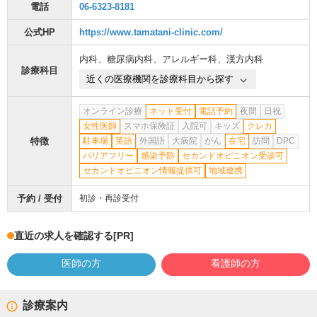
電話
06-6323-8181
公式HP
https://www.tamatani-clinic.com/
内科
、
糖尿病内科
、
アレルギー科
、
漢方内科
診療科目
近くの医療機関を診療科目から探す
オンライン診療
ネット受付
電話予約
夜間
日祝
女性医師
スマホ保険証
入院可
キッズ
クレカ
特徴
駐車場
英語
外国語
大病院
がん
在宅
訪問
DPC
バリアフリー
感染予防
セカンドオピニオン受診可
セカンドオピニオン情報提供可
地域連携
予約 / 受付
初診・再診受付
直近の求人を確認する
[PR]
医師の方
看護師の方
診療案内