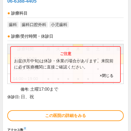
06-6388-4405
診療科目
歯科
歯科口腔外科
小児歯科
診療/受付時間・休診日
診療時間
月
火
水
木
金
土
日
祝
9:00～12:30
●
●
●
●
●
●
お盆(8月中旬)は休診・休業の場合があります。来院前
に必ず医療機関に直接ご確認ください。
14:00～17:00
●
×閉じる
14:00～19:00
●
●
●
●
●
土曜17:00まで
備考:
日、祝
休診日:
この医院の詳細をみる
※
アクセス数