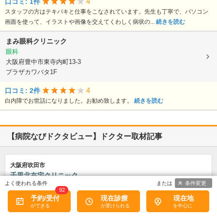
4
口コミ: 1件
スタッフの方はテキパキと仕事をこなされています。先生も丁寧で、パソコン
画面を使って、イラストや画像を交えてくわしく病状の...
続きを読む
まみ眼科クリニック
眼科
大阪府豊中市東寺内町13-3
プラザカワバタ1F
4
口コミ: 2件
白内障でお世話になりました。お勧め致します。
続きを読む
【病院なびドクタビュー】ドクター取材記事
大阪府吹田市
千里北在宅クリニック
条件変更
菅 泰彦
院長
取材記事
92
予約/受付
現在診療
現在地
どのような患者さんが貴院を利用されていますか?
訪問診療の対象となるのは、主に