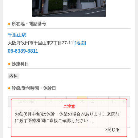
所在地・電話番号
千里山駅
大阪府吹田市千里山東2丁目27-11
[地図]
06-6389-8811
診療科目
内科
診療/受付時間・休診日
診療時間
月
火
水
木
金
土
日
祝
9:00～12:00
●
●
●
●
●
お盆(8月中旬)は休診・休業の場合があります。来院前
に必ず医療機関に直接ご確認ください。
17:30～19:30
●
●
●
●
×閉じる