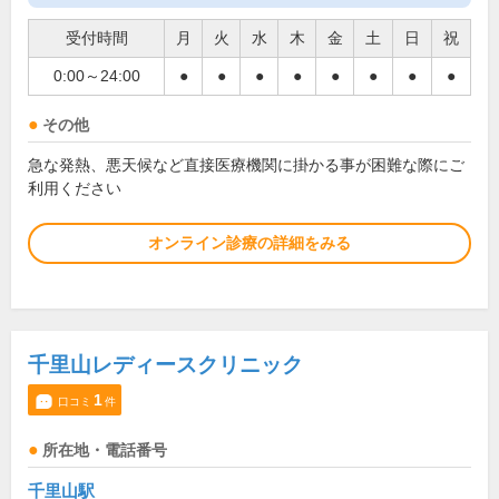
受付時間
月
火
水
木
金
土
日
祝
0:00～24:00
●
●
●
●
●
●
●
●
その他
急な発熱、悪天候など直接医療機関に掛かる事が困難な際にご
利用ください
オンライン診療の詳細をみる
千里山レディースクリニック
1
口コミ
件
所在地・電話番号
千里山駅