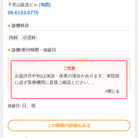
千里山阪急ビル
[地図]
06-6193-0770
診療科目
内科
小児科
診療/受付時間・休診日
診療時間
月
火
水
木
金
土
日
祝
9:00～12:00
●
●
●
●
●
●
お盆(8月中旬)は休診・休業の場合があります。来院前
に必ず医療機関に直接ご確認ください。
16:30～19:30
●
●
●
●
×閉じる
日、祝
休診日:
この医院の詳細をみる