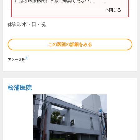
に必ず医療機関に直接ご確認ください。
15:00～19:00
●
●
●
●
●
×閉じる
水・日・祝
休診日:
この医院の詳細をみる
※
アクセス数
松浦医院