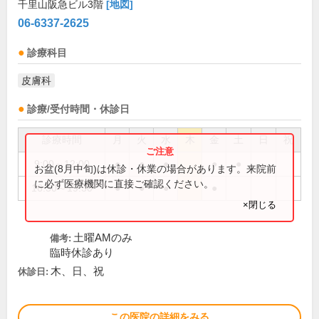
千里山阪急ビル3階
[地図]
06-6337-2625
診療科目
皮膚科
診療/受付時間・休診日
診療時間
月
火
水
木
金
土
日
祝
9:00～12:00
●
●
●
●
●
お盆(8月中旬)は休診・休業の場合があります。来院前
に必ず医療機関に直接ご確認ください。
16:30～19:30
●
●
●
●
×閉じる
土曜AMのみ
備考:
臨時休診あり
木、日、祝
休診日:
この医院の詳細をみる