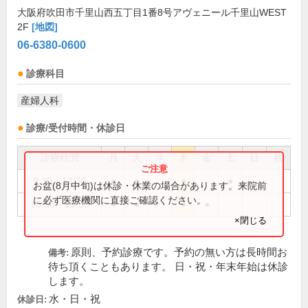
大阪府吹田市千里山西五丁目1番8号アヴェニール千里山WEST
2F
[地図]
06-6380-0600
診療科目
産婦人科
診療/受付時間・休診日
診療時間
月
火
水
木
金
土
日
祝
9:30～12:30
●
●
●
●
お盆(8月中旬)は休診・休業の場合があります。来院前
に必ず医療機関に直接ご確認ください。
16:30～19:30
●
●
●
●
×閉じる
原則、予約診療です。予約の無い方は長時間お
備考:
待ち頂くこともあります。 日・祝・年末年始は休診
します。
水・日・祝
休診日: