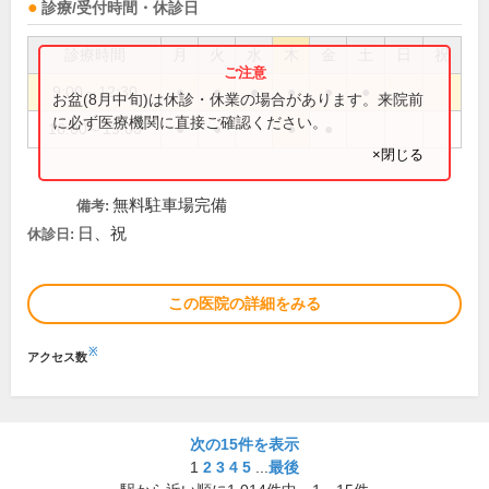
診療/受付時間・休診日
診療時間
月
火
水
木
金
土
日
祝
9:00～12:30
●
●
●
●
●
●
お盆(8月中旬)は休診・休業の場合があります。来院前
に必ず医療機関に直接ご確認ください。
16:00～19:00
●
●
●
●
×閉じる
無料駐車場完備
備考:
日、祝
休診日:
この医院の詳細をみる
※
アクセス数
次の15件を表示
1
2
3
4
5
...
最後