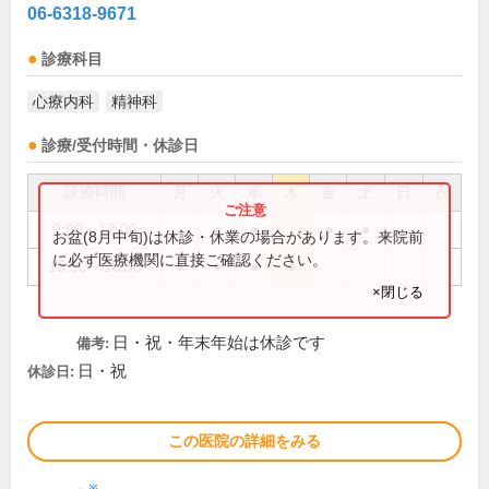
06-6318-9671
診療科目
心療内科
精神科
診療/受付時間・休診日
診療時間
月
火
水
木
金
土
日
祝
9:00～12:00
●
●
●
●
お盆(8月中旬)は休診・休業の場合があります。来院前
に必ず医療機関に直接ご確認ください。
15:30～18:30
●
●
●
●
×閉じる
日・祝・年末年始は休診です
備考:
日・祝
休診日:
この医院の詳細をみる