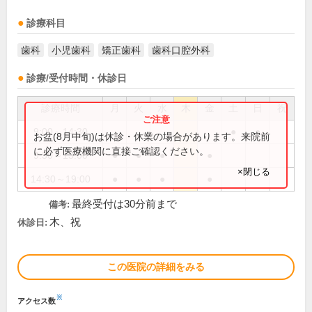
診療科目
歯科
小児歯科
矯正歯科
歯科口腔外科
診療/受付時間・休診日
診療時間
月
火
水
木
金
土
日
祝
9:00～14:30
●
●
お盆(8月中旬)は休診・休業の場合があります。来院前
に必ず医療機関に直接ご確認ください。
9:30～13:00
●
●
●
●
×閉じる
14:30～19:00
●
●
●
●
最終受付は30分前まで
備考:
木、祝
休診日:
この医院の詳細をみる
※
アクセス数