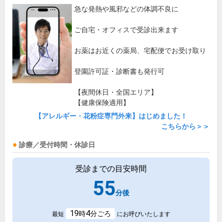
急な発熱や風邪などの体調不良に
ご自宅・オフィスで受診出来ます
お薬はお近くの薬局、宅配便でお受け取り
登園許可証・診断書も発行可
【夜間休日・全国エリア】
【健康保険適用】
【アレルギー・花粉症専門外来】はじめました！
こちらから＞＞
診療／受付時間・休診日
受診までの目安時間
55
分後
19
4
時
分ごろ
最短
にお呼びいたします