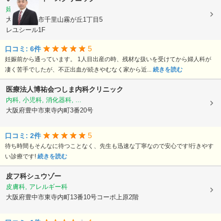
婦人科
大阪府吹田市千里山霧が丘1丁目5
レユシール1F
5
口コミ: 6件
妊娠前から通っています。 1人目出産の時、残材な扱いを受けてから婦人科が
凄く苦手でしたが、不正出血が続きやむなく家から近...
続きを読む
医療法人博祐会つしま内科クリニック
内科, 小児科, 消化器科, ...
大阪府豊中市東寺内町3番20号
5
口コミ: 2件
待ち時間もそんなに待つことなく、先生も迅速な丁寧なので安心です!行きやす
い診療です!
続きを読む
皮フ科シュウゾー
皮膚科, アレルギー科
大阪府豊中市東寺内町13番10号コーポ上原2階