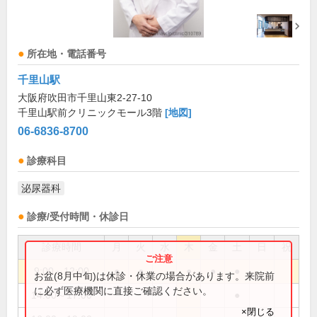
所在地・電話番号
千里山駅
大阪府吹田市千里山東2-27-10
千里山駅前クリニックモール3階
[地図]
06-6836-8700
診療科目
泌尿器科
診療/受付時間・休診日
診療時間
月
火
水
木
金
土
日
祝
9:00～12:00
●
●
●
●
●
お盆(8月中旬)は休診・休業の場合があります。来院前
に必ず医療機関に直接ご確認ください。
14:00～17:00
●
×閉じる