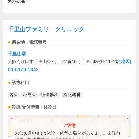
※
アクセス数
千里山ファミリークリニック
所在地・電話番号
千里山駅
大阪府吹田市千里山東2丁目27番10号千里山医療ビル2階
[地図]
06-6170-1343
診療科目
内科
小児科
循環器科
消化器科
診療/受付時間・休診日
診療時間
月
火
水
木
金
土
日
祝
8:30～12:00
●
●
●
●
●
お盆(8月中旬)は休診・休業の場合があります。来院前