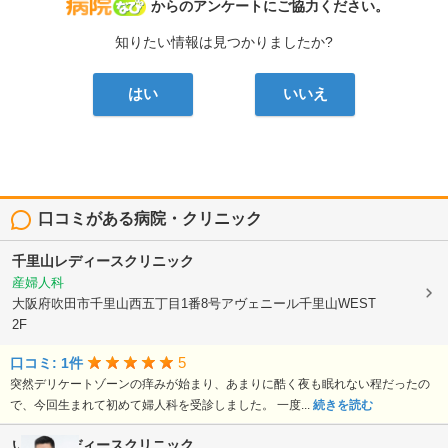
病院なび
からのアンケートにご協力ください。
知りたい情報は見つかりましたか?
はい
いいえ
口コミがある病院・クリニック
千里山レディースクリニック
産婦人科
大阪府吹田市千里山西五丁目1番8号アヴェニール千里山WEST
2F
5
口コミ: 1件
突然デリケートゾーンの痒みが始まり、あまりに酷く夜も眠れない程だったの
で、今回生まれて初めて婦人科を受診しました。 一度...
続きを読む
いとうレディースクリニック