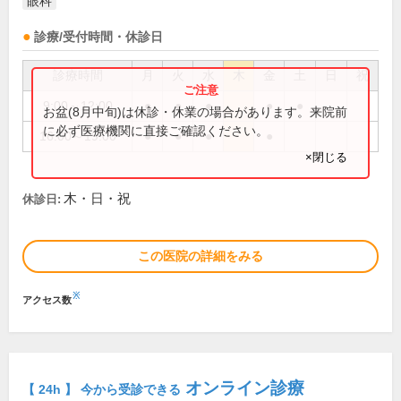
眼科
診療/受付時間・休診日
診療時間
月
火
水
木
金
土
日
祝
9:00～12:00
●
●
●
●
●
お盆(8月中旬)は休診・休業の場合があります。来院前
に必ず医療機関に直接ご確認ください。
16:00～19:00
●
●
●
●
×閉じる
木・日・祝
休診日:
この医院の詳細をみる
※
アクセス数
オンライン診療
【 24h 】 今から受診できる