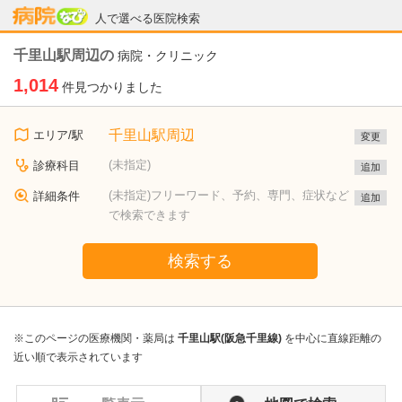
病院なび
人で選べる医院検索
千里山駅周辺の
病院・クリニック
1,014
件見つかりました
千里山駅周辺
エリア/駅
変更
(未指定)
診療科目
追加
(未指定)フリーワード、予約、専門、症状など
詳細条件
追加
で検索できます
検索する
※このページの医療機関・薬局は
千里山駅(阪急千里線)
を中心に直線距離の
近い順で表示されています