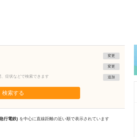
変更
変更
門、症状などで検索できます
追加
検索する
神奈川県川崎市麻生区
新百合ヶ丘龍クリニック
急行電鉄)
を中心に直線距離の近い順で表示されています
龍 祥之助
院長
龍 彩香
副院長
取材記事