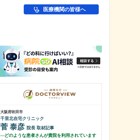
医療機関の皆様へ
医師(ドクター)の
大阪府吹田市
大阪府東大阪市
千里北在宅クリニック
岡本眼科
菅 泰彦
岡本 仁史
院長
取材記事
どのような患者さんが貴院を利用されています
医師を志したき