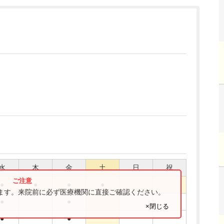
水
木
金
土
日
祝
●
●
●
●
ります。来院前に必ず医療機関に直接ご確認ください。
●
●
×閉じる
●
●