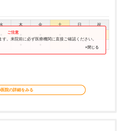
水
木
金
土
日
祝
●
●
●
●
ります。来院前に必ず医療機関に直接ご確認ください。
●
●
×閉じる
。
の医院の詳細をみる