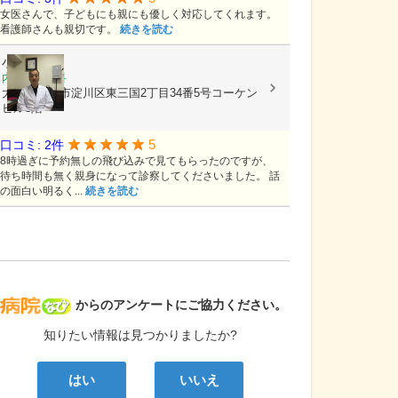
女医さんで、子どもにも親にも優しく対応してくれます。
看護師さんも親切です。
続きを読む
小川内科
内科, 小児科
大阪府大阪市淀川区東三国2丁目34番5号コーケン
ビル3階
5
口コミ: 2件
8時過ぎに予約無しの飛び込みで見てもらったのですが、
待ち時間も無く親身になって診察してくださいました。 話
の面白い明るく...
続きを読む
病院なび
からのアンケートにご協力ください。
知りたい情報は見つかりましたか?
はい
いいえ