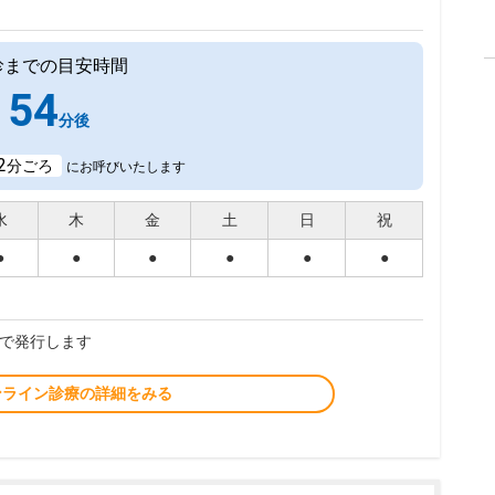
診までの目安時間
54
分後
2
分ごろ
にお呼びいたします
水
木
金
土
日
祝
●
●
●
●
●
●
で発行します
ンライン診療の詳細をみる