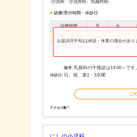
小児科
小児外科
乳腺外科
診療/受付時間・休診日
診療時間
月
火
9:00～12:00
●
●
お盆(8月中旬)は休診・休業の場合があ
15:00～17:00
●
●
乳腺科の午後診は14:00～です
備考:
日、祝、第1・3水曜
休診日:
こ
※
アクセス数
にしの小児科