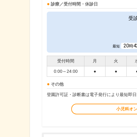
診療／受付時間・休診日
受
20
4
時
最短
受付時間
月
火
0:00～24:00
●
●
その他
登園許可証・診断書は電子発行により最短即日
小児科オ