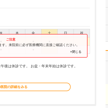
水
木
金
土
日
祝
●
●
●
ります。来院前に必ず医療機関に直接ご確認ください。
●
●
×閉じる
午後は休診です。 お盆・年末年始は休診です。
の医院の詳細をみる