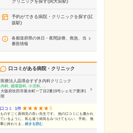
クリニックを探す(関大前駅)
予約ができる病院・クリニックを探す(江
坂駅)
各都道府県の休日・夜間診療、救急、当
番医情報
口コミがある病院・クリニック
医療法人晶瑛会すずき内科クリニック
内科, 循環器科, 小児科, ...
大阪府吹田市垂水町一丁目2番19号シェモア豊津1
階
5
口コミ: 1件
ものすごく面倒見の良い先生です。 他の口コミにも書かれ
ているように、私も違う病気をみつけてもらい、手術。 無
事に終わりま...
続きを読む