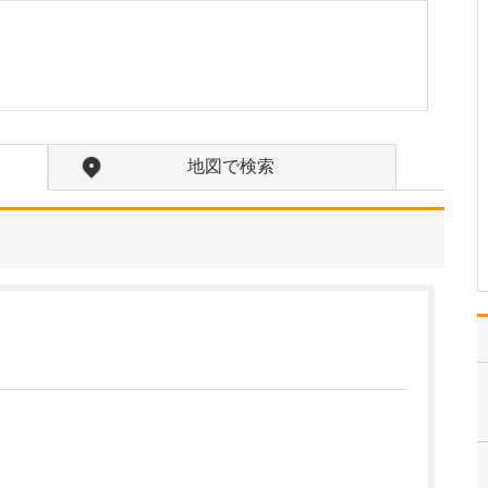
診療にあたるなかで、特に力を入れている疾患
はありますか?
注力しているのは、心不
全をはじめとする循環器
疾患の診療です。心不全
とは、心臓のポンプ機能
が低下し、全身に十分な
地図で検索
血液を送り出せなくなる
ことで、息切れやむく
み、倦怠感などの症状を
引き起こす病気です。進
行す…
>>記事全文を読む