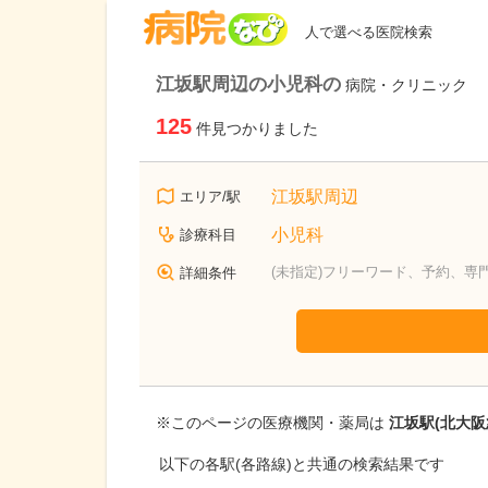
病院なび
人で選べる医院検索
江坂駅周辺の小児科の
病院・クリニック
125
件見つかりました
江坂駅周辺
エリア/駅
小児科
診療科目
(未指定)フリーワード、予約、専
詳細条件
※このページの医療機関・薬局は
江坂駅(北大阪
以下の各駅(各路線)と共通の検索結果です