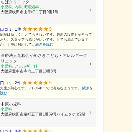
ちばクリニック
小児科, 内科, 呼吸器科, ...
大阪府吹田市山手町二丁目9番1号
5
口コミ: 1件
病院は新しく、とてもきれいです。最新の設備もそろって
おり、スタッフも感じがいいです。とても混んでいます
が、丁寧に対応して...
続きを読む
医療法人創和会かめさきこども・アレルギーク
リニック
小児科, アレルギー科
大阪府豊中市寺内二丁目10番8号
5
口コミ: 2件
先生が熱心です。アレルギーでは有名なようです。
続きを
読む
中原小児科
小児科
大阪府吹田市泉町五丁目1番39号ハイムタケダ2階
5
口コミ: 3件