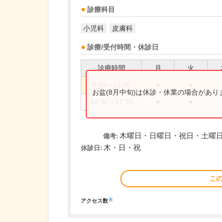
診療科目
小児科
皮膚科
診療/受付時間・休診日
診療時間
月
火
9:00～11:30
●
●
お盆(8月中旬)は休診・休業の場合があ
16:30～17:30
●
●
木曜日・日曜日・祝日・土曜日
備考:
木・日・祝
休診日:
こ
※
アクセス数