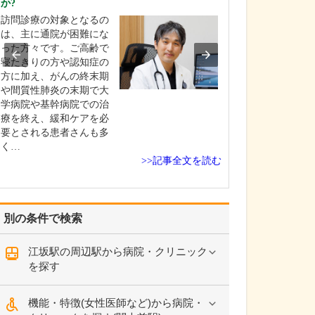
か?
教えてください
訪問診療の対象となるの
医師を目指した
は、主に通院が困難にな
科の開業医をし
った方々です。ご高齢で
の存在が大きい
寝たきりの方や認知症の
い頃から、地域
方に加え、がんの終末期
り組む父の姿を
や間質性肺炎の末期で大
ち、自然に「私
学病院や基幹病院での治
ける仕事に就き
療を終え、緩和ケアを必
いう想いが強く
要とされる患者さんも多
学部への進学を
く…
した…
>>記事全文を読む
別の条件で検索
江坂駅の周辺駅から病院・クリニック
を探す
機能・特徴(女性医師など)から病院・