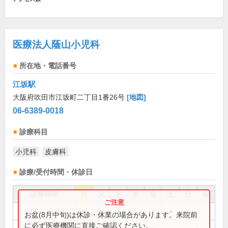
医療法人蔭山小児科
所在地・電話番号
江坂駅
大阪府吹田市江坂町二丁目1番26号
[地図]
06-6389-0018
診療科目
小児科
皮膚科
診療/受付時間・休診日
診療時間
月
火
水
木
金
土
日
祝
9:00～11:30
●
●
●
●
●
お盆(8月中旬)は休診・休業の場合があります。来院前
に必ず医療機関に直接ご確認ください。