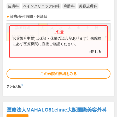
皮膚科
ペインクリニック内科
麻酔科
美容皮膚科
診療/受付時間・休診日
診療時間
月
火
水
木
金
土
日
祝
10:00～19:00
●
●
●
●
●
●
●
●
お盆(8月中旬)は休診・休業の場合があります。来院前
に必ず医療機関に直接ご確認ください。
×閉じる
この医院の詳細をみる
※
アクセス数
医療法人MAHALO81clinic大阪国際美容外科