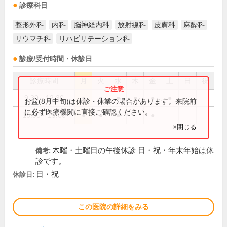
診療科目
整形外科
内科
脳神経内科
放射線科
皮膚科
麻酔科
リウマチ科
リハビリテーション科
診療/受付時間・休診日
診療時間
月
火
水
木
金
土
日
祝
9:30～12:30
●
●
●
●
●
●
お盆(8月中旬)は休診・休業の場合があります。来院前
に必ず医療機関に直接ご確認ください。
16:00～19:00
●
●
●
●
×閉じる
木曜・土曜日の午後休診 日・祝・年末年始は休
備考:
診です。
日・祝
休診日:
この医院の詳細をみる