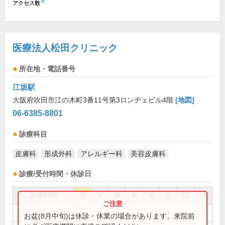
※
アクセス数
医療法人松田クリニック
所在地・電話番号
江坂駅
大阪府吹田市江の木町3番11号第3ロンヂェビル4階
[地図]
06-6385-8801
診療科目
皮膚科
形成外科
アレルギー科
美容皮膚科
診療/受付時間・休診日
診療時間
月
火
水
木
金
土
日
祝
10:00～13:00
●
●
●
●
●
お盆(8月中旬)は休診・休業の場合があります。来院前