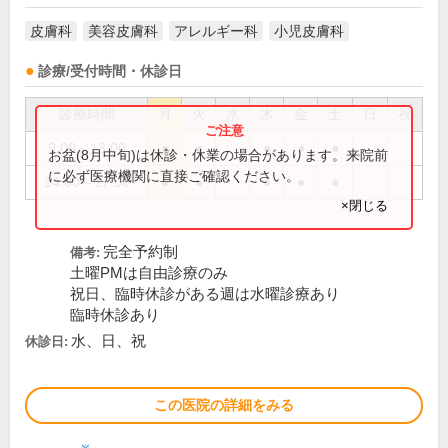
皮膚科
美容皮膚科
アレルギー科
小児皮膚科
診療/受付時間・休診日
診療時間
月
火
水
木
金
土
日
祝
9:00～13:00
●
●
●
●
●
お盆(8月中旬)は休診・休業の場合があります。来院前
に必ず医療機関に直接ご確認ください。
14:00～17:00
●
●
●
●
●
×閉じる
完全予約制
備考:
土曜PMは自由診療のみ
祝日、臨時休診がある週は水曜診療あり
臨時休診あり
水、日、祝
休診日:
この医院の詳細をみる