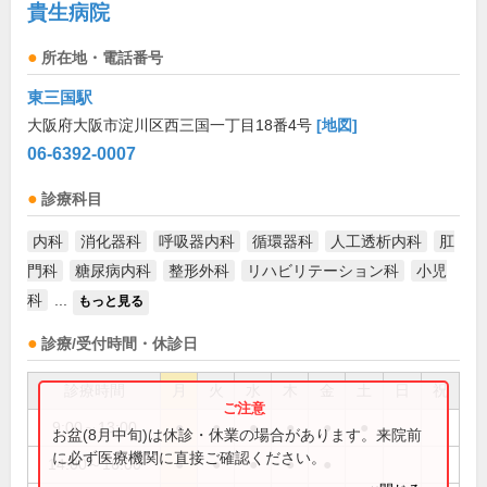
貴生病院
所在地・電話番号
東三国駅
大阪府大阪市淀川区西三国一丁目18番4号
[地図]
06-6392-0007
診療科目
内科
消化器科
呼吸器内科
循環器科
人工透析内科
肛
門科
糖尿病内科
整形外科
リハビリテーション科
小児
科
...
もっと見る
診療/受付時間・休診日
診療時間
月
火
水
木
金
土
日
祝
9:00～13:00
●
●
●
●
●
●
お盆(8月中旬)は休診・休業の場合があります。来院前
に必ず医療機関に直接ご確認ください。
14:00～16:00
●
●
●
●
●