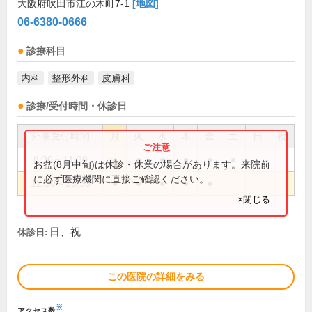
大阪府吹田市江の木町7-1
[地図]
06-6380-0666
診療科目
内科
整形外科
皮膚科
診療/受付時間・休診日
外来受付時間
月
火
水
木
金
土
日
祝
8:30～11:30
●
●
●
●
●
●
お盆(8月中旬)は休診・休業の場合があります。来院前
に必ず医療機関に直接ご確認ください。
12:30～15:30
●
●
●
●
●
×閉じる
日、祝
休診日:
この医院の詳細をみる
※
アクセス数