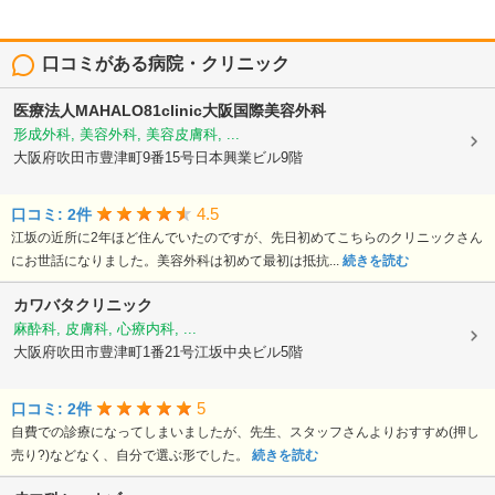
口コミがある病院・クリニック
医療法人MAHALO81clinic大阪国際美容外科
形成外科, 美容外科, 美容皮膚科, ...
大阪府吹田市豊津町9番15号日本興業ビル9階
4.5
口コミ: 2件
江坂の近所に2年ほど住んでいたのですが、先日初めてこちらのクリニックさん
にお世話になりました。美容外科は初めて最初は抵抗...
続きを読む
カワバタクリニック
麻酔科, 皮膚科, 心療内科, ...
大阪府吹田市豊津町1番21号江坂中央ビル5階
5
口コミ: 2件
自費での診療になってしまいましたが、先生、スタッフさんよりおすすめ(押し
売り?)などなく、自分で選ぶ形でした。
続きを読む