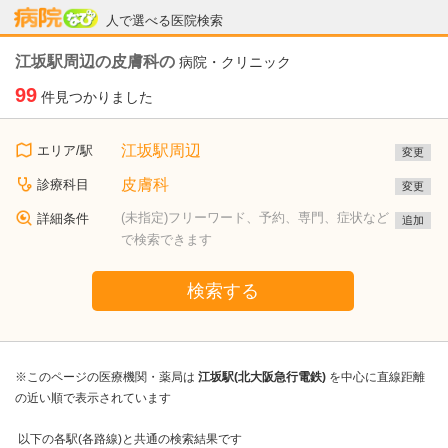
病院なび
人で選べる医院検索
江坂駅周辺の皮膚科の
病院・クリニック
99
件見つかりました
江坂駅周辺
エリア/駅
変更
皮膚科
診療科目
変更
(未指定)フリーワード、予約、専門、症状など
詳細条件
追加
で検索できます
検索する
※このページの医療機関・薬局は
江坂駅(北大阪急行電鉄)
を中心に直線距離
の近い順で表示されています
以下の各駅(各路線)と共通の検索結果です