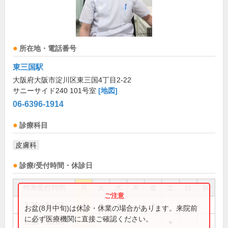
所在地・電話番号
東三国駅
大阪府大阪市淀川区東三国4丁目2-22
サニーサイド240 101号室
[地図]
06-6396-1914
診療科目
皮膚科
診療/受付時間・休診日
外来受付時間
月
火
水
木
金
土
日
祝
9:30～13:00
●
●
●
●
お盆(8月中旬)は休診・休業の場合があります。来院前
に必ず医療機関に直接ご確認ください。
9:30～13:30
●