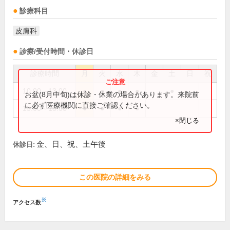
診療科目
皮膚科
診療/受付時間・休診日
診療時間
月
火
水
木
金
土
日
祝
10:00～13:00
●
●
●
●
●
お盆(8月中旬)は休診・休業の場合があります。来院前
に必ず医療機関に直接ご確認ください。
15:00～18:00
●
●
●
●
×閉じる
金、日、祝、土午後
休診日:
この医院の詳細をみる
※
アクセス数