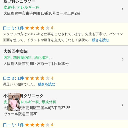
皮フ科シュウゾー
皮膚科, アレルギー科
大阪府豊中市東寺内町13番10号コーポ上原2階
4
口コミ: 1件
スタッフの方はテキパキと仕事をこなされています。先生も丁寧で、パソコン
画面を使って、イラストや画像を交えてくわしく病状の...
続きを読む
大阪回生病院
内科, 糖尿病内科, 消化器科, ...
大阪府大阪市淀川区宮原一丁目6番10号
4
口コミ: 1件
満足いく治療でした。
続きを読む
小林皮フ科クリニック
皮膚科, アレルギー科, 形成外科
大阪府大阪市淀川区三国本町3丁目37-35
ヴュール阪急三国3F
4
口コミ: 1件