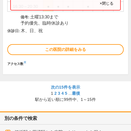
×閉じる
16:30～20:30
●
●
●
●
土曜13:30まで
備考:
予約優先、臨時休診あり
木、日、祝
休診日:
この医院の詳細をみる
※
アクセス数
次の15件を表示
1
2
3
4
5
...
最後
駅から近い順に
99
件中、
1～15件
別の条件で検索