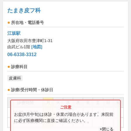
たまき皮フ科
所在地・電話番号
江坂駅
大阪府吹田市豊津町1-31
由武ビル1階
[地図]
06-6338-3312
診療科目
皮膚科
診療/受付時間・休診日
診療時間
月
火
水
木
金
土
日
祝
10:00～13:00
●
●
●
●
●
●
お盆(8月中旬)は休診・休業の場合があります。来院前
に必ず医療機関に直接ご確認ください。
15:30～18:30
●
●
●
×閉じる