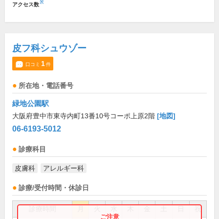
※
アクセス数
皮フ科シュウゾー
1
口コミ
件
所在地・電話番号
緑地公園駅
大阪府豊中市東寺内町13番10号コーポ上原2階
[地図]
06-6193-5012
診療科目
皮膚科
アレルギー科
診療/受付時間・休診日
診療時間
月
火
水
木
金
土
日
祝