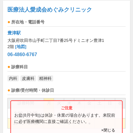
医療法人愛成会めぐみクリニック
所在地・電話番号
豊津駅
大阪府吹田市山手町二丁目7番25号ドミニオン豊津1
2階
[地図]
06-4860-6767
診療科目
内科
皮膚科
精神科
診療/受付時間・休診日
診療時間
月
火
水
木
金
土
日
祝
9:00～12:00
●
●
●
●
●
お盆(8月中旬)は休診・休業の場合があります。来院前
に必ず医療機関に直接ご確認ください。
13:00～17:00
●
●
●
●
●
×閉じる