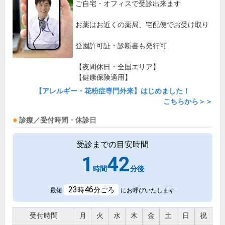
ご自宅・オフィスで受診出来ます
お薬はお近くの薬局、宅配便でお受け取り
登園許可証・診断書も発行可
【夜間休日・全国エリア】
【健康保険適用】
【アレルギー・花粉症専門外来】はじめました！
こちらから＞＞
診療／受付時間・休診日
受診までの目安時間
1
42
時間
分後
23
46
時
分ごろ
最短
にお呼びいたします
受付時間
月
火
水
木
金
土
日
祝