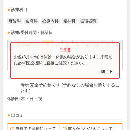
診療科目
麻酔科
皮膚科
心療内科
精神科
循環器科
診療/受付時間・休診日
診療時間
月
火
水
木
金
土
日
祝
10:00～13:00
●
●
●
●
●
お盆(8月中旬)は休診・休業の場合があります。来院前
に必ず医療機関に直接ご確認ください。
15:00～19:00
●
●
●
●
×閉じる
完全予約制です (予約なしの場合お断りするこ
備考:
とも)
木・日・祝
休診日:
口コミ
自費での診療になって
前々からいびきについて、