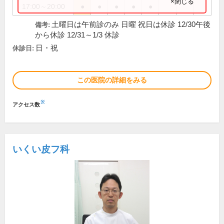
×閉じる
17:00～20:00
●
●
●
●
●
土曜日は午前診のみ 日曜 祝日は休診 12/30午後
備考:
から休診 12/31～1/3 休診
日・祝
休診日:
この医院の詳細をみる
※
アクセス数
いくい皮フ科