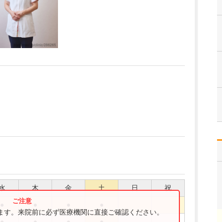
水
木
金
土
日
祝
●
●
●
●
ります。来院前に必ず医療機関に直接ご確認ください。
●
●
●
●