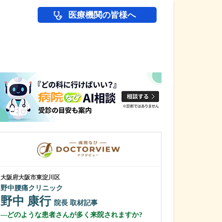
医療機関の皆様へ
医師(ドクター)の
大阪府大阪市東淀川区
大阪府高槻市
野中腰痛クリニック
あや乳腺外科ク
野中 康行
山口 絢音
院長
取材記事
どのような患者さんが多く来院されますか?
貴院の診療内容