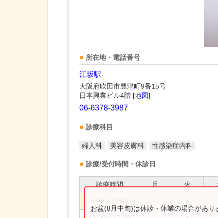
所在地・電話番号
江坂駅
大阪府吹田市豊津町9番15号
日本興業ビル4階
[地図]
06-6378-3987
診療科目
婦人科
美容皮膚科
性感染症内科
診療/受付時間・休診日
診療時間
月
火
9:00～12:00
●
お盆(8月中旬)は休診・休業の場合があ
13:00～17:00
●