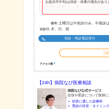
お盆(8月中旬)は休診・休業の場合があ
15:00～19:00
●
●
土曜日は午前診のみ。午後診
備考:
木、日、祝
休診日:
初診・再診電話受付
こ
※
アクセス数
【24h】
病院なび医療相談
病院なび公式サービス
症状や受診について医師に
症状に適した診療科
受診の目安・タイミン