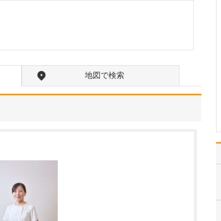
か?
訪問診療の対象となるの
は、主に通院が困難にな
った方々です。ご高齢で
寝たきりの方や認知症の
方に加え、がんの終末期
や間質性肺炎の末期で大
学病院や基幹病院での治
地図で検索
療を終え、緩和ケアを必
要とされる患者さんも多
く…
>>記事全文を読む