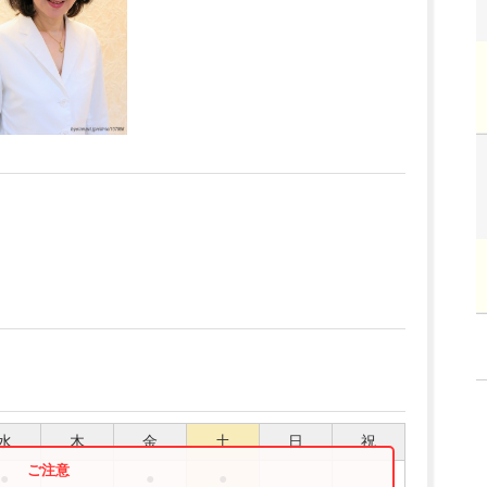
水
木
金
土
日
祝
●
●
●