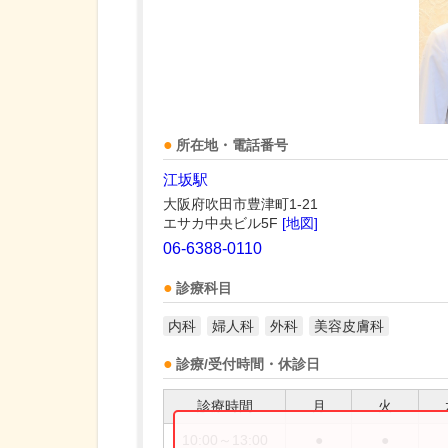
所在地・電話番号
江坂駅
大阪府吹田市豊津町1-21
エサカ中央ビル5F
[地図]
06-6388-0110
診療科目
内科
婦人科
外科
美容皮膚科
診療/受付時間・休診日
診療時間
月
火
10:00～13:00
●
●