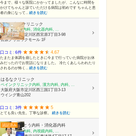
今まで、様々な医院にかかってましたが、こんなに時間を
かけてちゃんと診ていただける病院は初めです ちゃんと患
者の身になって...
続きを読む
ひさこ内科クリニック
内科, 呼吸器内科, 消化器内科, ...
大阪府大阪市淀川区西宮原3丁目3-98
宮原クリニックモール 1F
4.67
口コミ: 6件
たまたま体調を崩したときに今まで行っていた病院がお休
みだったのでお世話になりました。 冷たくあしらわれたり
されるのが怖く...
続きを読む
はるなクリニック
ペインクリニック内科, 漢方内科, 内科, ...
大阪府大阪市淀川区西三国1丁目3-13
ウイング青山202
5
口コミ: 3件
とても良い先生。丁寧な診察。
続きを読む
ごとう内科・消化器内科
認証済み
内科, 消化器内科, 内視鏡内科, ...