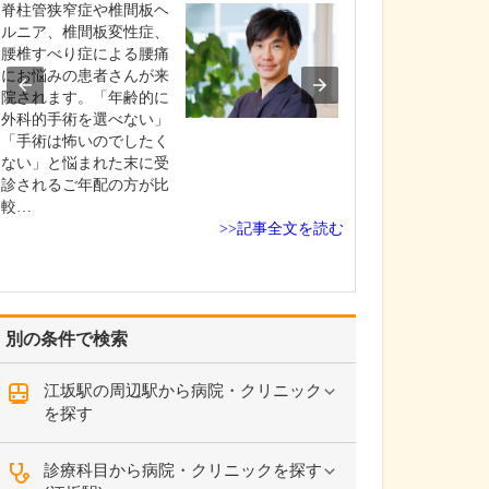
て教えてくださ
脊柱管狭窄症や椎間板ヘ
当院は乳腺外科
ルニア、椎間板変性症、
門クリニックと
腰椎すべり症による腰痛
がん検診をはじ
にお悩みの患者さんが来
房・乳腺に関す
院されます。「年齢的に
般の診療を行っ
外科的手術を選べない」
す。女性が安心
「手術は怖いのでしたく
できるよう、受
ない」と悩まれた末に受
査・診察は女性
診されるご年配の方が比
性スタッフが対
較…
>>記事全文を読む
す。例えば…
別の条件で検索
江坂駅の周辺駅から病院・クリニック
を探す
診療科目から病院・クリニックを探す