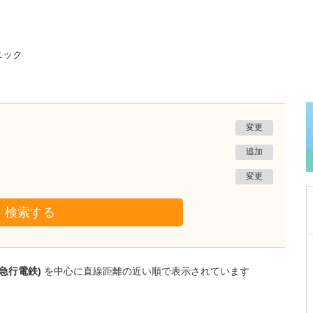
ニック
変更
追加
変更
検索する
大阪府吹田市
千里北在宅クリニック
急行電鉄)
を中心に直線距離の近い順で表示されています
菅 泰彦
院長
取材記事
どのような患者さんが貴院を利用されています