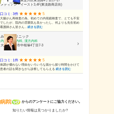
大阪府大阪市東淀川区東淡路4丁目17-17
メディアン・イースト3,4F(東淡路商店街)
5
口コミ: 3件
大腸がん再検査の為、初めての内視鏡検査で、とても不安
でしたが、院内の雰囲気も良かったし、何よりも先生初め
看護師さん皆さん...
続きを読む
みきこクリニック
内科, 心療内科, 漢方内科
大阪府豊中市中桜塚4丁目7-3
5
口コミ: 1件
体調が優れない理由をいろいろな面から探り時間をかけて
患者の話を聞きながら診察してもらえる
続きを読む
病院なび
からのアンケートにご協力ください。
知りたい情報は見つかりましたか?