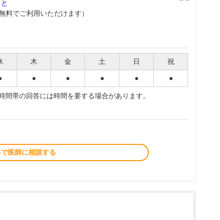
こと
無料でご利用いただけます）
水
木
金
土
日
祝
●
●
●
●
●
●
夜時間帯の回答には時間を要する場合があります。
料で医師に相談する