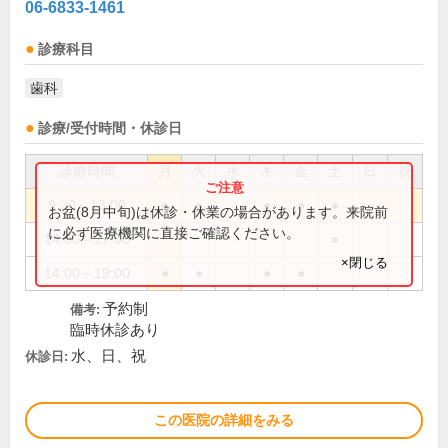
06-6833-1461
診療科目
歯科
診療/受付時間・休診日
診療時間
月
火
水
木
金
土
日
祝
9:30～13:00
●
●
●
●
●
お盆(8月中旬)は休診・休業の場合があります。来院前
に必ず医療機関に直接ご確認ください。
14:00～17:00
●
×閉じる
14:00～19:00
●
●
●
●
予約制
備考:
臨時休診あり
水、日、祝
休診日:
この医院の詳細をみる