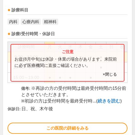
診療科目
内科
心療内科
精神科
診療/受付時間・休診日
診療時間
月
火
水
木
金
土
日
祝
9:30～13:00
●
●
●
●
●
●
お盆(8月中旬)は休診・休業の場合があります。来院前
に必ず医療機関に直接ご確認ください。
15:00～17:00
●
×閉じる
15:00～19:00
●
●
●
●
※再診の方の受付時間は最終受付時間の15分前
備考:
とさせていただきます。
※初診の方は受付時間を最終受付時...(
続きを読む
)
日、祝、木午後
休診日:
この医院の詳細をみる