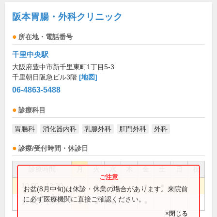
阪本胃腸・外科クリニック
所在地・電話番号
千里中央駅
大阪府豊中市新千里東町1丁目5-3
千里朝日阪急ビル3階
[地図]
06-4863-5488
診療科目
胃腸科
消化器内科
乳腺外科
肛門外科
外科
診療/受付時間・休診日
診療時間
月
火
水
木
金
土
日
祝
10:00～12:30
●
●
●
●
●
お盆(8月中旬)は休診・休業の場合があります。来院前
に必ず医療機関に直接ご確認ください。
17:00～19:00
●
●
●
●
×閉じる