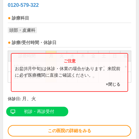
0120-579-322
診療科目
頭部・皮膚科
診療/受付時間・休診日
診療時間
月
火
水
木
金
土
日
祝
10:00～18:00
●
●
●
お盆(8月中旬)は休診・休業の場合があります。来院前
に必ず医療機関に直接ご確認ください。
11:00～19:00
●
●
●
×閉じる
月、火
休診日:
初診・再診受付
この医院の詳細をみる