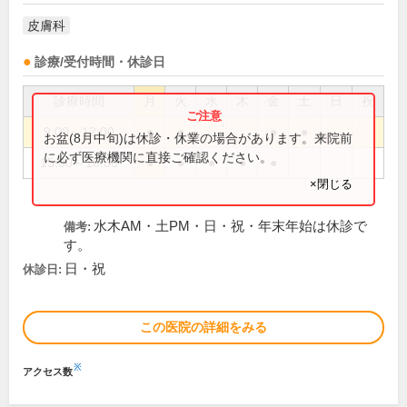
皮膚科
診療/受付時間・休診日
診療時間
月
火
水
木
金
土
日
祝
9:00～12:00
●
●
●
●
お盆(8月中旬)は休診・休業の場合があります。来院前
に必ず医療機関に直接ご確認ください。
15:00～18:30
●
●
●
●
●
×閉じる
水木AM・土PM・日・祝・年末年始は休診で
備考:
す。
日・祝
休診日:
この医院の詳細をみる
※
アクセス数