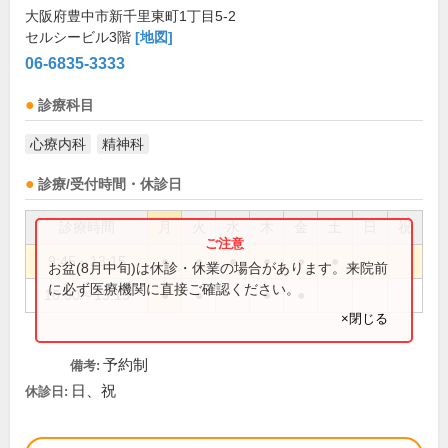
大阪府豊中市新千里東町1丁目5-2
セルシービル3階
[地図]
06-6835-3333
診療科目
心療内科
精神科
診療/受付時間・休診日
診療時間
月
火
水
木
金
土
日
祝
9:45～13:15
●
●
●
●
●
●
お盆(8月中旬)は休診・休業の場合があります。来院前
に必ず医療機関に直接ご確認ください。
16:00～19:15
●
●
●
●
×閉じる
予約制
備考:
日、祝
休診日: