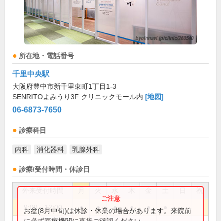
所在地・電話番号
千里中央駅
大阪府豊中市新千里東町1丁目1-3
SENRITOよみうり3F クリニックモール内
[地図]
06-6873-7650
診療科目
内科
消化器科
乳腺外科
診療/受付時間・休診日
外来受付時間
月
火
水
木
金
土
日
祝
9:00～12:00
●
●
●
●
●
●
お盆(8月中旬)は休診・休業の場合があります。来院前
に必ず医療機関に直接ご確認ください。