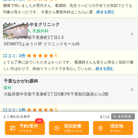
腰痛で伺いましたが受付さん、看護師、先生リハビリの方全てが笑顔でとても
印象が良かったです。 今度から整形外科はこちらに通...
続きを読む
あおき・まるやまクリニック
内科, 消化器科, 乳腺外科
大阪府豊中市新千里東町1丁目1-3
SENRITOよみうり3F クリニックモール内
5
口コミ: 3件
とても丁寧に診ていただきよかったです。 看護師さんも皆さん明るく笑顔で優
しい方ばかりで、終始リラックスでき安心していられ...
続きを読む
千里なかがわ眼科
眼科
大阪府豊中市新千里東町1丁目5番3号千里朝日阪急ビル2階
5
口コミ: 1件
2年前に 他の病院で検査したのにも かかわらず 切通眼科で 緑内障が判りまし
条件変更
84
た!ショックで気が動転して居る私に 医師は ...
続きを読む
予約/受付
現在診療
現在地
千里中央ゆみスキンクリニック