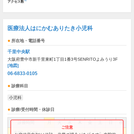
※
アクセス数
医療法人はにかむありたき小児科
所在地・電話番号
千里中央駅
大阪府豊中市新千里東町1丁目1番3号SENRITOよみうり3F
[地図]
06-6833-0105
診療科目
小児科
診療/受付時間・休診日
診療時間
月
火
水
木
金
土
日
祝
9:00～12:00
●
●
●
●
●