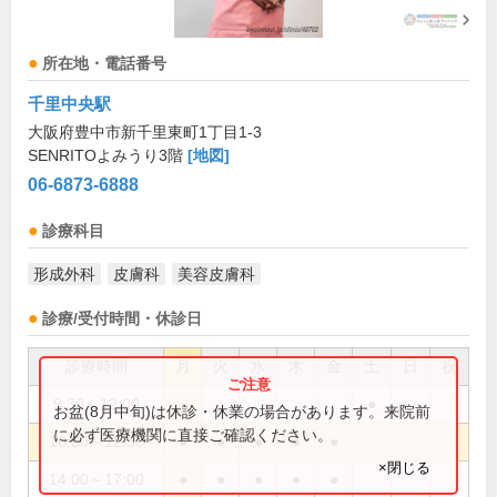
所在地・電話番号
千里中央駅
大阪府豊中市新千里東町1丁目1-3
SENRITOよみうり3階
[地図]
06-6873-6888
診療科目
形成外科
皮膚科
美容皮膚科
診療/受付時間・休診日
診療時間
月
火
水
木
金
土
日
祝
9:30～12:00
●
お盆(8月中旬)は休診・休業の場合があります。来院前
に必ず医療機関に直接ご確認ください。
10:00～12:30
●
●
●
●
●
×閉じる
14:00～17:00
●
●
●
●
●