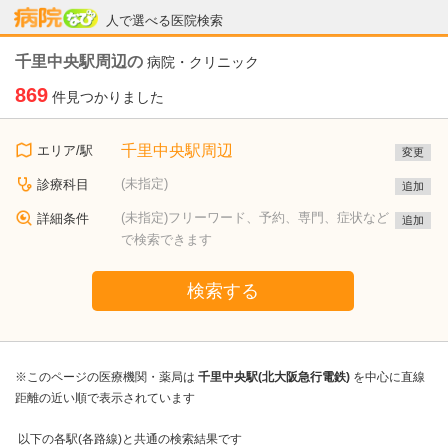
病院なび
人で選べる医院検索
千里中央駅周辺の
病院・クリニック
869
件見つかりました
千里中央駅周辺
エリア/駅
変更
(未指定)
診療科目
追加
(未指定)フリーワード、予約、専門、症状など
詳細条件
追加
で検索できます
検索する
※このページの医療機関・薬局は
千里中央駅(北大阪急行電鉄)
を中心に直線
距離の近い順で表示されています
以下の各駅(各路線)と共通の検索結果です