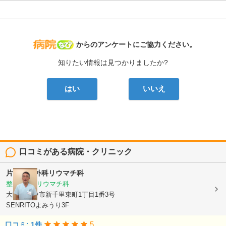
病院なび
からのアンケートにご協力ください。
知りたい情報は見つかりましたか?
はい
いいえ
口コミがある病院・クリニック
片岡整形外科リウマチ科
整形外科, リウマチ科
大阪府豊中市新千里東町1丁目1番3号
SENRITOよみうり3F
5
口コミ: 1件