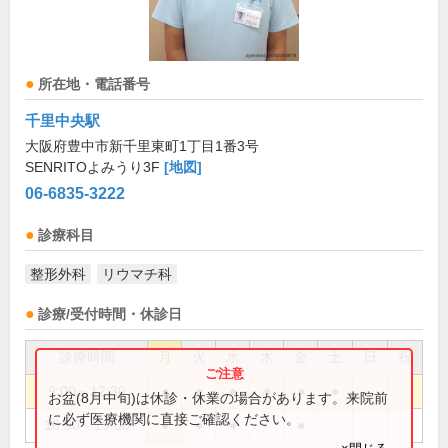
所在地・電話番号
千里中央駅
大阪府豊中市新千里東町1丁目1番3号
SENRITOよみうり3F
[地図]
06-6835-3222
診療科目
整形外科
リウマチ科
診療/受付時間・休診日
診療時間
月
火
水
木
金
土
日
祝
9:00～12:30
●
●
●
●
●
●
お盆(8月中旬)は休診・休業の場合があります。来院前
に必ず医療機関に直接ご確認ください。
16:00～19:00
●
●
●
●