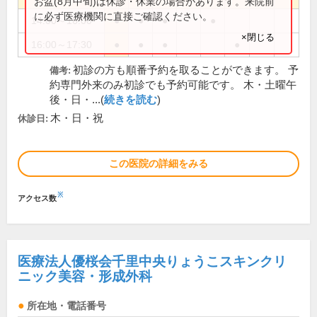
お盆(8月中旬)は休診・休業の場合があります。来院前
に必ず医療機関に直接ご確認ください。
14:00～16:00
●
●
●
●
×閉じる
16:00～17:30
●
●
●
●
初診の方も順番予約を取ることができます。 予
備考:
約専門外来のみ初診でも予約可能です。 木・土曜午
後・日・...(
続きを読む
)
木・日・祝
休診日:
この医院の詳細をみる
※
アクセス数
医療法人優桜会千里中央りょうこスキンクリ
ニック美容・形成外科
所在地・電話番号