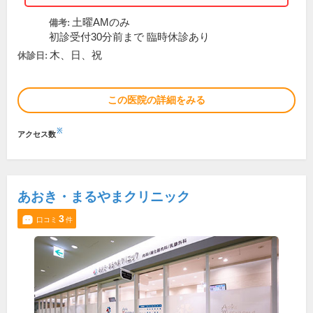
土曜AMのみ
備考:
初診受付30分前まで 臨時休診あり
木、日、祝
休診日:
この医院の詳細をみる
※
アクセス数
あおき・まるやまクリニック
3
口コミ
件