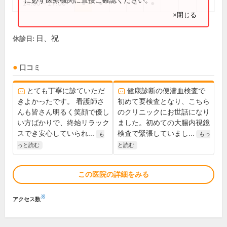
14:00～17:00
●
●
●
●
×閉じる
日、祝
休診日:
口コミ
とても丁寧に診ていただ
健康診断の便潜血検査で
きよかったです。 看護師さ
初めて要検査となり、こちら
んも皆さん明るく笑顔で優し
のクリニックにお世話になり
い方ばかりで、終始リラック
ました。初めての大腸内視鏡
スでき安心していられ...
検査で緊張していまし...
も
もっ
っと読む
と読む
この医院の詳細をみる
※
アクセス数