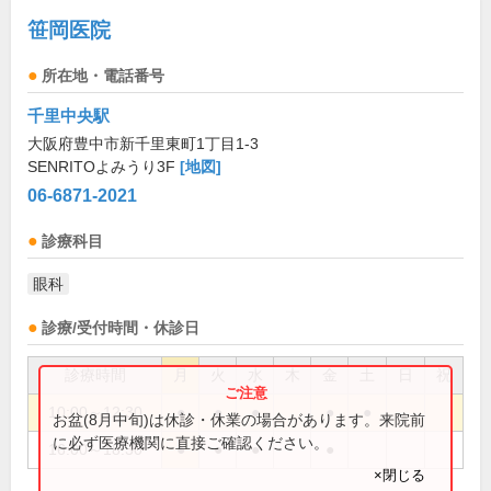
笹岡医院
所在地・電話番号
千里中央駅
大阪府豊中市新千里東町1丁目1-3
SENRITOよみうり3F
[地図]
06-6871-2021
診療科目
眼科
診療/受付時間・休診日
診療時間
月
火
水
木
金
土
日
祝
10:00～12:30
●
●
●
●
●
お盆(8月中旬)は休診・休業の場合があります。来院前
に必ず医療機関に直接ご確認ください。
16:00～18:30
●
●
●
●
×閉じる