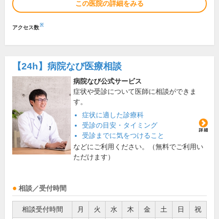
この医院の詳細をみる
※
アクセス数
【24h】
病院なび医療相談
病院なび公式サービス
症状や受診について医師に相談ができま
す。
症状に適した診療科
受診の目安・タイミング
受診までに気をつけること
などにご利用ください。（無料でご利用い
ただけます）
相談／受付時間
相談受付時間
月
火
水
木
金
土
日
祝