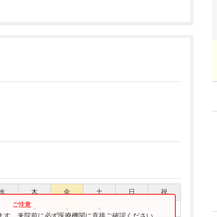
水
木
金
土
日
祝
●
●
●
ります。来院前に必ず医療機関に直接ご確認ください。