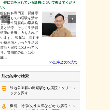
い。
特に力を入れている診療について教えてくださ
い。
当院では「鼻づ
善するための手
総合内科専門医、腎臓専
力しており、主
門医としての経験を活か
湾曲症やアレル
し、慢性腎臓病の早期発
炎、副鼻腔炎の
見と治療、そして生活習
を中心に行って
慣病の改善に力を入れて
具体的には、鼻
います。 腎臓は、高血圧
症は左右の鼻腔
や糖尿病といった生活習
いる鼻中隔が強
慣病と密接に関わってお
る…
り、腎機能の低下は心
臓…
>>記事全文を読む
別の条件で検索
緑地公園駅の周辺駅から病院・クリニ
ックを探す
機能・特徴(女性医師など)から病院・