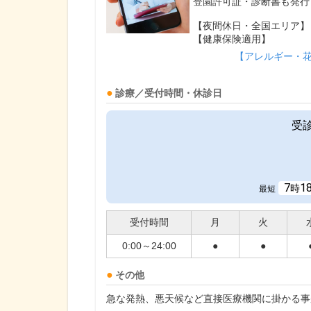
登園許可証・診断書も発行
【夜間休日・全国エリア】
【健康保険適用】
【アレルギー・
診療／受付時間・休診日
受
7
1
時
最短
受付時間
月
火
0:00～24:00
●
●
その他
急な発熱、悪天候など直接医療機関に掛かる事