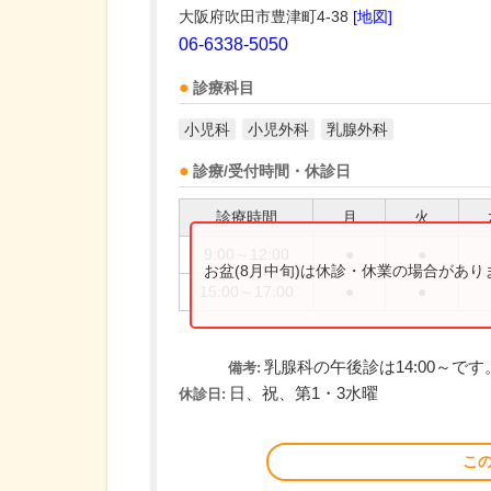
大阪府吹田市豊津町4-38
[地図]
06-6338-5050
診療科目
小児科
小児外科
乳腺外科
診療/受付時間・休診日
診療時間
月
火
9:00～12:00
●
●
お盆(8月中旬)は休診・休業の場合があ
15:00～17:00
●
●
乳腺科の午後診は14:00～です
備考:
日、祝、第1・3水曜
休診日:
こ