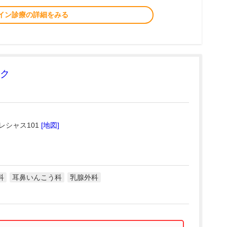
イン診療の詳細をみる
ク
レシャス101
[地図]
科
耳鼻いんこう科
乳腺外科