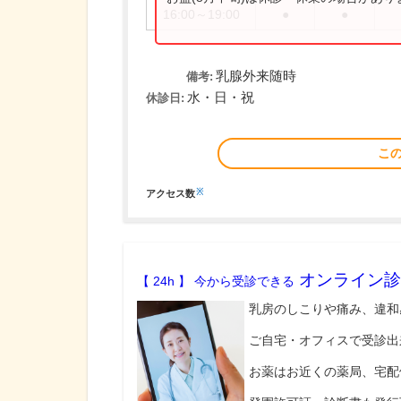
16:00～19:00
●
●
乳腺外来随時
備考:
水・日・祝
休診日:
こ
※
アクセス数
オンライン診
【 24h 】 今から受診できる
乳房のしこりや痛み、違和
ご自宅・オフィスで受診出
お薬はお近くの薬局、宅配