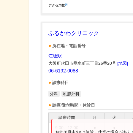
※
アクセス数
ふるかわクリニック
所在地・電話番号
江坂駅
大阪府吹田市垂水町三丁目26番20号
[地図]
06-6192-0088
診療科目
外科
乳腺外科
診療/受付時間・休診日
診療時間
月
火
9:00～12:00
●
●
お盆(8月中旬)は休診・休業の場合があ