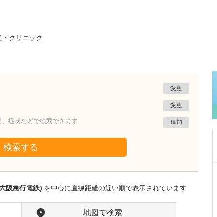
院・クリニック
変更
変更
門、症状などで検索できます
追加
検索する
大阪府高槻市
あや乳腺外科クリニック
大阪急行電鉄)
を中心に直線距離の近い順で表示されています
山口 絢音
院長
取材記事
貴院の診療内容と、検査の一般的な流れについ
地図で検索