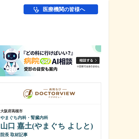
医療機関の皆様へ
医師(ドクター)の
大阪府高槻市
大阪府大阪市浪速区
やまぐち内科・腎臓内科
大阪なんばJUN
山口 嘉土(やまぐち よしと)
伊賀 順平
鼻の日帰り手術
院長
取材記事