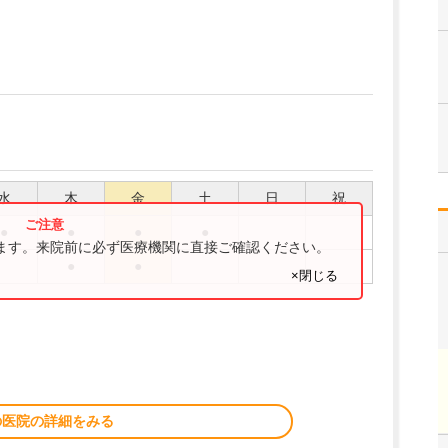
水
木
金
土
日
祝
●
●
●
●
ります。来院前に必ず医療機関に直接ご確認ください。
●
●
×閉じる
。
の医院の詳細をみる