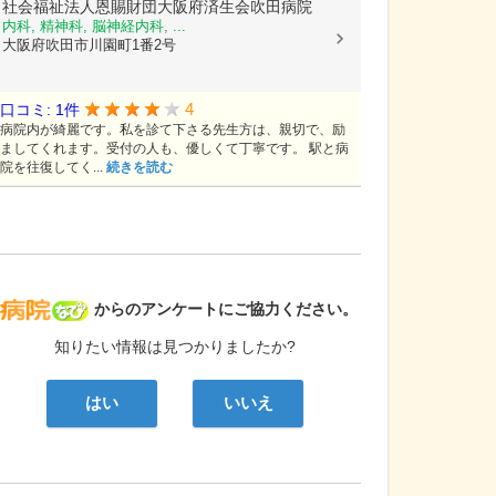
社会福祉法人恩賜財団大阪府済生会吹田病院
内科, 精神科, 脳神経内科, ...
大阪府吹田市川園町1番2号
4
口コミ: 1件
病院内が綺麗です。私を診て下さる先生方は、親切で、励
ましてくれます。受付の人も、優しくて丁寧です。 駅と病
院を往復してく...
続きを読む
病院なび
からのアンケートにご協力ください。
知りたい情報は見つかりましたか?
はい
いいえ