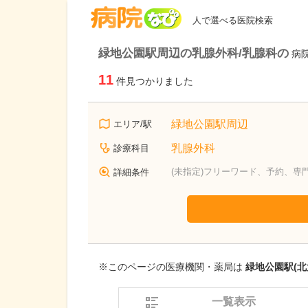
病院なび
人で選べる医院検索
緑地公園駅周辺の乳腺外科/乳腺科の
病
11
件見つかりました
緑地公園駅周辺
エリア/駅
乳腺外科
診療科目
(未指定)フリーワード、予約、専
詳細条件
※このページの医療機関・薬局は
緑地公園駅(北
一覧表示