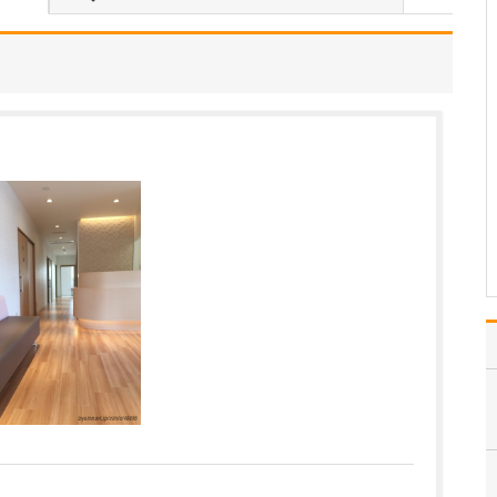
て教えてください。
当院は乳腺外科の女性専
門クリニックとして、乳
がん検診をはじめ、乳
房・乳腺に関する疾患全
般の診療を行っていま
す。女性が安心して受診
できるよう、受付・検
査・診察は女性医師と女
性スタッフが対応しま
す。例えば…
>>記事全文を読む