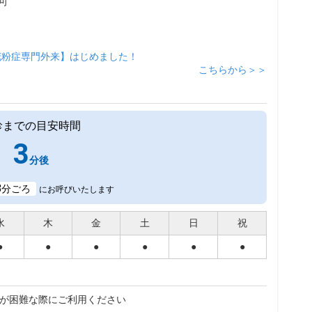
可
花粉症専門外来】はじめました！
こちらから＞＞
診までの目安時間
3
分後
8
分ごろ
にお呼びいたします
水
木
金
土
日
祝
●
●
●
●
●
●
が困難な際にご利用ください