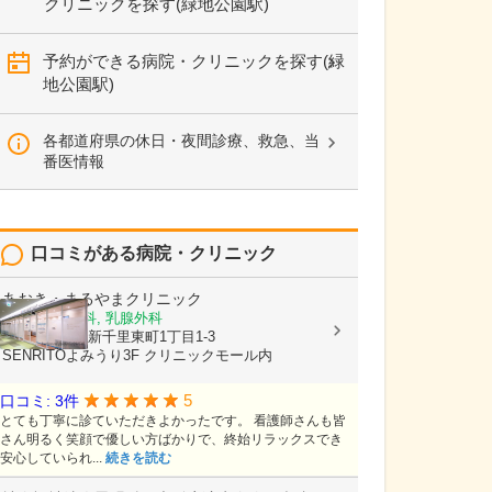
クリニックを探す(緑地公園駅)
予約ができる病院・クリニックを探す(緑
地公園駅)
各都道府県の休日・夜間診療、救急、当
番医情報
口コミがある病院・クリニック
あおき・まるやまクリニック
内科, 消化器科, 乳腺外科
大阪府豊中市新千里東町1丁目1-3
SENRITOよみうり3F クリニックモール内
5
口コミ: 3件
とても丁寧に診ていただきよかったです。 看護師さんも皆
さん明るく笑顔で優しい方ばかりで、終始リラックスでき
安心していられ...
続きを読む