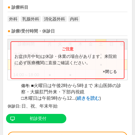
診療科目
外科
乳腺外科
消化器外科
内科
診療/受付時間・休診日
診療時間
月
火
水
木
金
土
日
祝
9:00～12:00
●
●
●
●
●
●
お盆(8月中旬)は休診・休業の場合があります。来院前
に必ず医療機関に直接ご確認ください。
14:00～17:00
●
●
●
×閉じる
14:00～18:00
●
●
■火曜日は午後2時から5時まで 末山医師の診
備考:
察・大腸肛門外来・下部内視鏡
□木曜日は午前9時から12...(
続きを読む
)
日、祝、年末年始
休診日:
初診受付