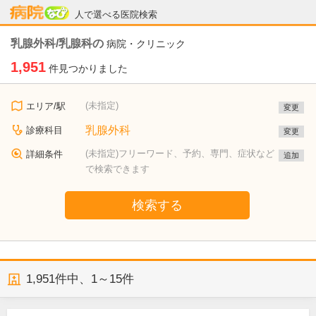
病院なび
人で選べる医院検索
乳腺外科/乳腺科の
病院・クリニック
1,951
件見つかりました
(未指定)
エリア/駅
変更
乳腺外科
診療科目
変更
(未指定)フリーワード、予約、専門、症状など
詳細条件
追加
で検索できます
検索する
1,951
件中、
1～15件