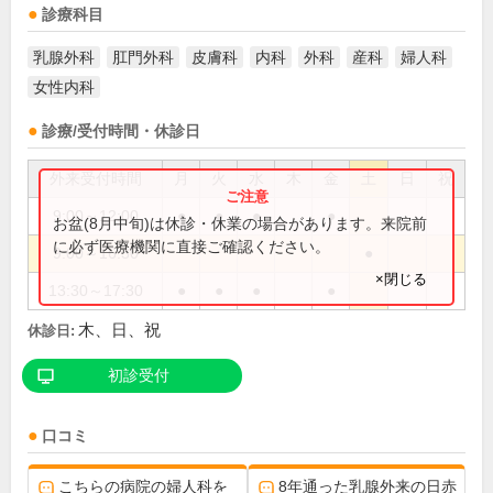
診療科目
乳腺外科
肛門外科
皮膚科
内科
外科
産科
婦人科
女性内科
診療/受付時間・休診日
外来受付時間
月
火
水
木
金
土
日
祝
9:00～12:00
●
●
●
●
お盆(8月中旬)は休診・休業の場合があります。来院前
に必ず医療機関に直接ご確認ください。
9:00～16:30
●
×閉じる
13:30～17:30
●
●
●
●
木、日、祝
休診日:
初診受付
口コミ
こちらの病院の婦人科を
8年通った乳腺外来の日赤