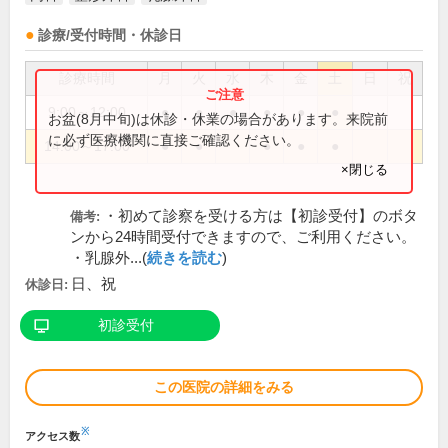
診療/受付時間・休診日
診療時間
月
火
水
木
金
土
日
祝
9:00～12:00
●
●
●
●
●
●
お盆(8月中旬)は休診・休業の場合があります。来院前
に必ず医療機関に直接ご確認ください。
14:00～17:00
●
●
●
●
●
×閉じる
・初めて診察を受ける方は【初診受付】のボタ
備考:
ンから24時間受付できますので、ご利用ください。
・乳腺外...(
続きを読む
)
日、祝
休診日:
初診受付
この医院の詳細をみる
※
アクセス数