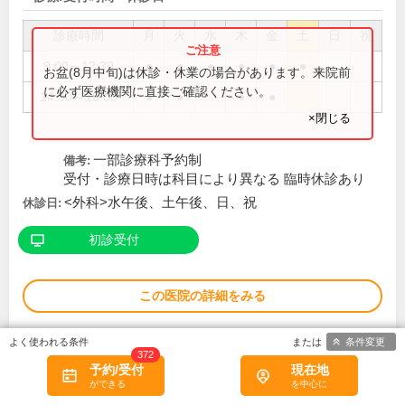
診療時間
月
火
水
木
金
土
日
祝
9:00～12:30
●
●
●
●
●
●
お盆(8月中旬)は休診・休業の場合があります。来院前
に必ず医療機関に直接ご確認ください。
14:30～18:00
●
●
●
●
×閉じる
一部診療科予約制
備考:
受付・診療日時は科目により異なる 臨時休診あり
<外科>水午後、土午後、日、祝
休診日:
初診受付
この医院の詳細をみる
※
アクセス数
条件変更
372
予約/受付
現在地