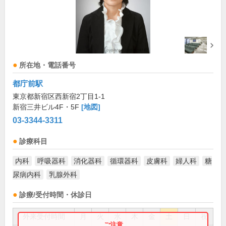
所在地・電話番号
都庁前駅
東京都新宿区西新宿2丁目1-1
新宿三井ビル4F・5F
[地図]
03-3344-3311
診療科目
内科
呼吸器科
消化器科
循環器科
皮膚科
婦人科
糖
尿病内科
乳腺外科
診療/受付時間・休診日
外来受付時間
月
火
水
木
金
土
日
祝