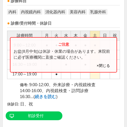
診療科目
内科
内視鏡内科
消化器内科
美容内科
乳腺外科
診療/受付時間・休診日
診療時間
月
火
水
木
金
土
日
祝
9:00～12:00
●
●
●
●
●
●
お盆(8月中旬)は休診・休業の場合があります。来院前
14:00～16:00
●
●
に必ず医療機関に直接ご確認ください。
16:30～19:00
●
●
●
×閉じる
17:00～19:00
●
9:00-12:00、外来診療・内視鏡検査
備考:
14:00-16:00、内視鏡検査・訪問診療
16:30...(
続きを読む
)
日、祝
休診日:
初診受付