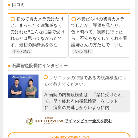
口コミ
初めて胃カメラ受けたけ
不安だらけの初胃カメラ
ど、まっったく違和感なく
でしたが、評価を見たり、
受けれた!!こんなに楽で受け
色々調べて、実際に行った
れるとは思ってなかったで
ら、不安をなくしてくれる看
す。最初の麻酔薬を飲む...
護婦さんの方たちで、いし...
もっと読む
もっと読む
石黒智也
院長
にインタビュー
クリニックの特徴である内視鏡検査につ
いて教えてください。
当院の内視鏡検査は、「楽に受けられ
て、早く終わる内視鏡検査」をモットー
に、病変の見逃しがないように内…
DOCTORVIEW
でインタビュー全文を読む