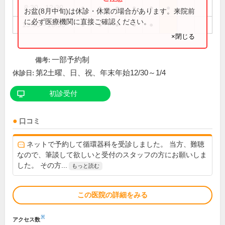
8:30～12:30
●
●
●
●
●
●
お盆(8月中旬)は休診・休業の場合があります。来院前
に必ず医療機関に直接ご確認ください。
13:30～16:30
●
●
●
●
●
×閉じる
一部予約制
備考:
第2土曜、日、祝、年末年始12/30～1/4
休診日:
初診受付
口コミ
ネットで予約して循環器科を受診しました。 当方、難聴
なので、筆談して欲しいと受付のスタッフの方にお願いしま
した。 その方...
もっと読む
この医院の詳細をみる
※
アクセス数