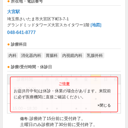
所在地・電話番号
大宮駅
埼玉県さいたま市大宮区下町3-7-1
グランドミッドタワーズ大宮スカイタワー1階
[地図]
048-641-8777
診療科目
内科
消化器内科
胃腸科
内視鏡内科
乳腺外科
診療/受付時間・休診日
診療時間
月
火
水
木
金
土
日
祝
8:30～12:00
●
●
●
●
●
お盆(8月中旬)は休診・休業の場合があります。来院前
に必ず医療機関に直接ご確認ください。
8:30～12:15
●
×閉じる
15:00～18:30
●
●
●
●
診療終了15分前に受付終了。
備考:
土曜日のみ診察終了30分前に受付終了。