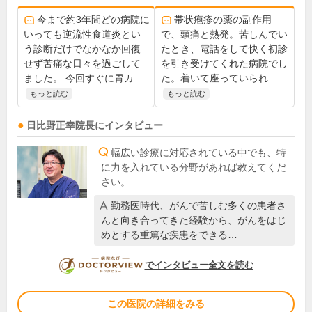
今まで約3年間どの病院に
帯状疱疹の薬の副作用
いっても逆流性食道炎とい
で、頭痛と熱発。苦しんでい
う診断だけでなかなか回復
たとき、電話をして快く初診
せず苦痛な日々を過ごして
を引き受けてくれた病院でし
ました。 今回すぐに胃カ...
た。着いて座っていられ...
もっと読む
もっと読む
日比野正幸
院長
にインタビュー
幅広い診療に対応されている中でも、特
に力を入れている分野があれば教えてくだ
さい。
勤務医時代、がんで苦しむ多くの患者さ
んと向き合ってきた経験から、がんをはじ
めとする重篤な疾患をできる…
DOCTORVIEW
でインタビュー全文を読む
この医院の詳細をみる