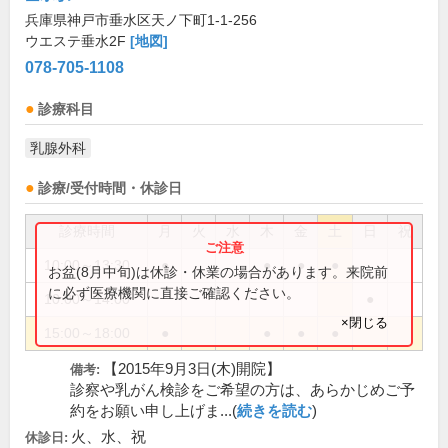
兵庫県神戸市垂水区天ノ下町1-1-256
ウエステ垂水2F
[地図]
078-705-1108
診療科目
乳腺外科
診療/受付時間・休診日
診療時間
月
火
水
木
金
土
日
祝
10:00～13:30
●
●
●
●
お盆(8月中旬)は休診・休業の場合があります。来院前
に必ず医療機関に直接ご確認ください。
10:00～14:00
●
×閉じる
15:00～18:00
●
●
●
●
【2015年9月3日(木)開院】
備考:
診察や乳がん検診をご希望の方は、あらかじめご予
約をお願い申し上げま...(
続きを読む
)
火、水、祝
休診日: