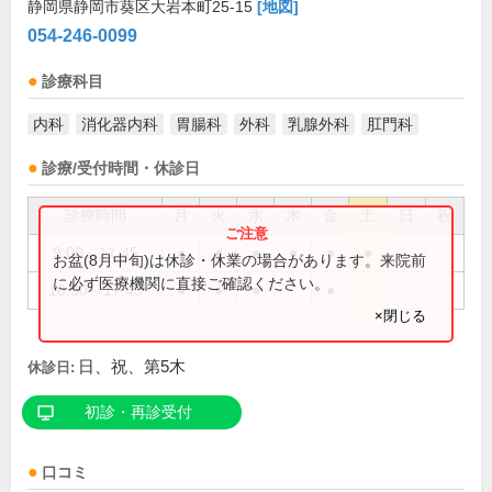
静岡県静岡市葵区大岩本町25-15
[地図]
054-246-0099
診療科目
内科
消化器内科
胃腸科
外科
乳腺外科
肛門科
診療/受付時間・休診日
診療時間
月
火
水
木
金
土
日
祝
9:00～11:45
●
●
●
●
●
●
お盆(8月中旬)は休診・休業の場合があります。来院前
に必ず医療機関に直接ご確認ください。
16:00～17:45
●
●
●
●
×閉じる
日、祝、第5木
休診日:
初診・再診受付
口コミ