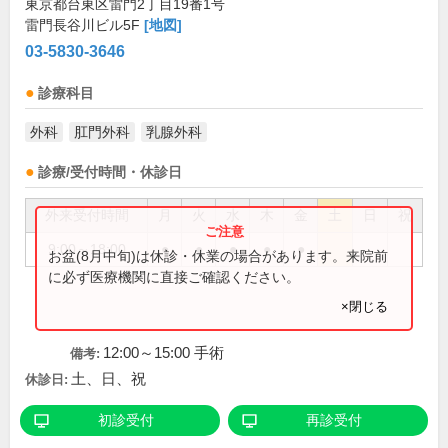
東京都台東区雷門2丁目19番1号
雷門長谷川ビル5F
[地図]
03-5830-3646
診療科目
外科
肛門外科
乳腺外科
診療/受付時間・休診日
外来受付時間
月
火
水
木
金
土
日
祝
9:00～18:00
●
●
●
●
●
お盆(8月中旬)は休診・休業の場合があります。来院前
に必ず医療機関に直接ご確認ください。
×閉じる
12:00～15:00 手術
備考:
土、日、祝
休診日:
初診受付
再診受付