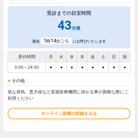
受診までの目安時間
43
分後
1
14
時
分ごろ
最短
にお呼びいたします
受付時間
月
火
水
木
金
土
日
祝
0:00～24:00
●
●
●
●
●
●
●
●
その他
急な発熱、悪天候など直接医療機関に掛かる事が困難な際にご
利用ください
オンライン診療の詳細をみる