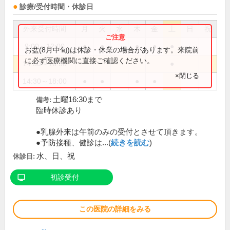
診療/受付時間・休診日
外来受付時間
月
火
水
木
金
土
日
祝
9:00～12:00
●
●
●
●
●
お盆(8月中旬)は休診・休業の場合があります。来院前
に必ず医療機関に直接ご確認ください。
14:30～16:30
●
×閉じる
14:30～18:00
●
●
●
●
土曜16:30まで
備考:
臨時休診あり
●乳腺外来は午前のみの受付とさせて頂きます。
●予防接種、健診は...(
続きを読む
)
水、日、祝
休診日:
初診受付
この医院の詳細をみる