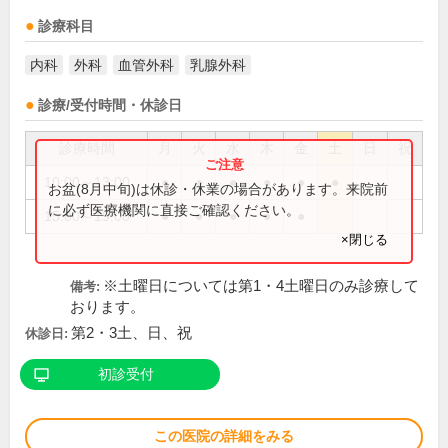
診療科目
内科
外科
血管外科
乳腺外科
診療/受付時間・休診日
診療時間
月
火
水
木
金
土
日
祝
10:00～13:00
●
●
●
●
●
●
お盆(8月中旬)は休診・休業の場合があります。来院前
に必ず医療機関に直接ご確認ください。
15:00～19:00
●
●
●
●
●
×閉じる
※土曜日については第1・4土曜日のみ診療して
備考:
おります。
第2・3土、日、祝
休診日:
初診受付
この医院の詳細をみる