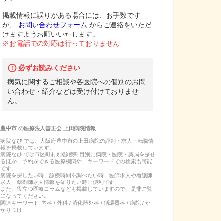
掲載情報に誤りがある場合には、お手数です
が、
お問い合わせフォーム
からご連絡をいただ
けますようお願いいたします。
※お電話での対応は行っておりません
必ずお読みください
病気に関するご相談や各医院への個別のお問
い合わせ・紹介などは受け付けておりませ
ん。
豊中市
の
医療法人善正会 上田病院
情報
病院なび では、
大阪府
豊中市
の
上田病院
の
評判・求人・転職
情
報を掲載しています。
病院なび では市区町村別/診療科目別に病院・医院・薬局を探せ
るほか、予約ができる医療機関や、キーワードでの検索も可能
です。
病院を探したい時、診療時間を調べたい時、医師求人や看護師
求人、薬剤師求人情報を知りたい時に便利です。
また、役立つ医療コラムなども掲載していますので、是非ご覧
になってください。
関連キーワード:
内科 / 外科 / 消化器外科 / 循環器科 / 病院 / か
かりつけ