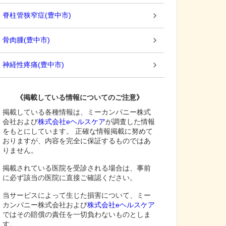
脊柱管狭窄症
(
豊中市
)
骨肉腫
(
豊中市
)
神経性疼痛
(
豊中市
)
《掲載している情報についてのご注意》
掲載している各種情報は、ミーカンパニー株式
会社および
株式会社eヘルスケア
が調査した情報
をもとにしています。 正確な情報掲載に努めて
おりますが、内容を完全に保証するものではあ
りません。
掲載されている医院を受診される場合は、事前
に必ず該当の医院に直接ご確認ください。
当サービスによって生じた損害について、ミー
カンパニー株式会社および
株式会社eヘルスケア
ではその賠償の責任を一切負わないものとしま
す。