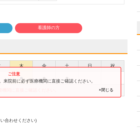
看護師の方
水
木
金
土
日
祝
●
●
●
●
す。来院前に必ず医療機関に直接ご確認ください。
×閉じる
療機関に直接ご確認ください。
い合わせください)