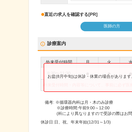
直近の求人を確認する
[PR]
医師の方
診療案内
外来受付時間
月
火
●
●
8:30
〜
11:30
お盆(8月中旬)は休診・休業の場合がありま
外来受付時間・内容等について、事前に必ず医
備考:
※循環器内科は月・木のみ診療
※診療時間:午前9:00～12:00
(科により異なりますので受診の際はお問
休診日:
日、祝、年末年始(12/31～1/3)