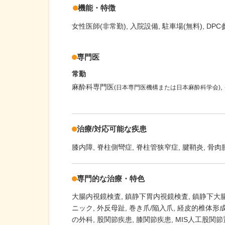
機能・特徴
女性医師(非常勤)
入院設備
駐車場(無料)
DPC
専門医
常勤
麻酔科専門医
(日本専門医機構または日本麻酔科学会)
治療/対応可能な疾患
膝内障
脊柱側彎症
脊柱管狭窄症
腱鞘炎
骨肉
専門的な治療・特色
大腸内視鏡検査
鎮静下胃内視鏡検査
鎮静下大
ニック
外反母趾
巻き爪/陥入爪
経皮的椎体形成
の外科
股関節疾患
膝関節疾患
MIS人工股関