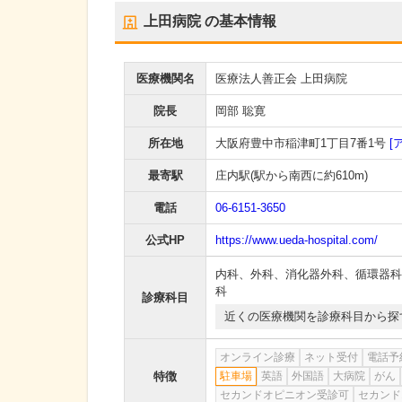
上田病院
の基本情報
医療機関名
医療法人善正会 上田病院
院長
岡部 聡寛
所在地
大阪府豊中市稲津町1丁目7番1号
[
最寄駅
庄内駅
(駅から
南西に約610m
)
電話
06-6151-3650
公式HP
https://www.ueda-hospital.com/
内科
、
外科
、
消化器外科
、
循環器科
科
診療科目
近くの医療機関を診療科目から探
オンライン診療
ネット受付
電話予
特徴
駐車場
英語
外国語
大病院
がん
セカンドオピニオン受診可
セカンド