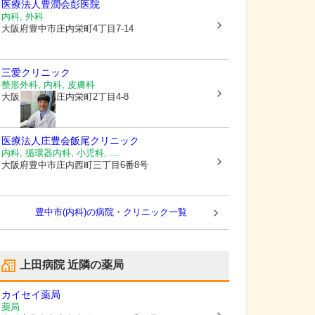
医療法人豊潤会
彭医院
内科, 外科
大阪府豊中市
庄内栄町4丁目7-14
三愛クリニック
整形外科, 内科, 皮膚科
大阪府豊中市
庄内栄町2丁目4-8
医療法人庄豊会
飯尾クリニック
内科, 循環器内科, 小児科, ...
大阪府豊中市
庄内西町三丁目6番8号
豊中市(内科)の病院・クリニック一覧
上田病院
近隣の薬局
カイセイ薬局
薬局