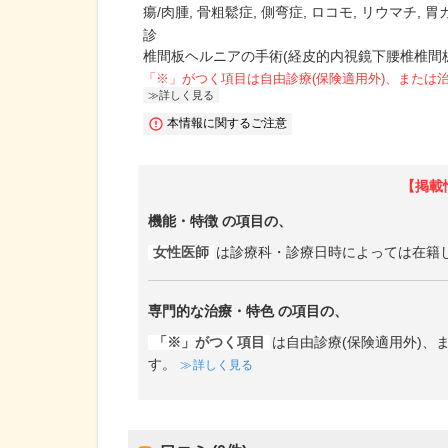
瘍/肉腫
骨粗鬆症
側弯症
ロコモ
リウマチ
胃
診
椎間板ヘルニアの手術(経皮的内視鏡下腰椎椎間
「※」がつく項目は自由診療(保険適用外)、または
詳しく見る
本情報に関するご注意
【掲載
機能・特徴
の項目の、
女性医師
は診療科・診療日時によっては在籍
専門的な治療・特色
の項目の、
「※」がつく項目
は自由診療(保険適用外)
す。
詳しく見る