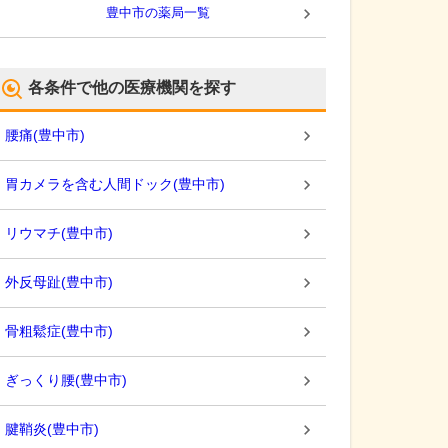
豊中市
の薬局一覧
各条件で他の医療機関を探す
腰痛
(
豊中市
)
胃カメラを含む人間ドック
(
豊中市
)
リウマチ
(
豊中市
)
外反母趾
(
豊中市
)
骨粗鬆症
(
豊中市
)
ぎっくり腰
(
豊中市
)
腱鞘炎
(
豊中市
)