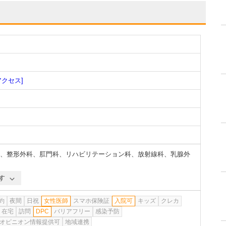
アクセス]
、
整形外科
、
肛門科
、
リハビリテーション科
、
放射線科
、
乳腺外
す
約
夜間
日祝
女性医師
スマホ保険証
入院可
キッズ
クレカ
在宅
訪問
DPC
バリアフリー
感染予防
オピニオン情報提供可
地域連携