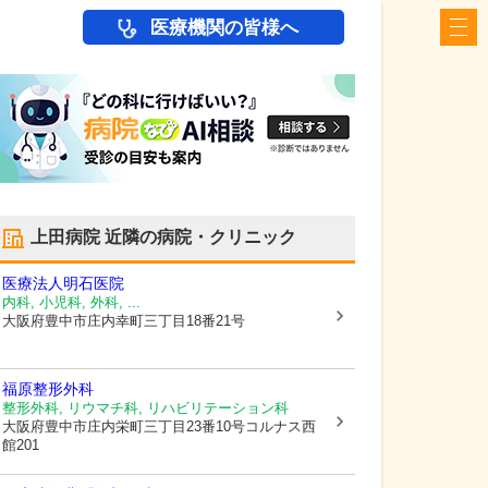
医療機関の皆様へ
上田病院
近隣の病院・クリニック
医療法人明石医院
内科, 小児科, 外科, ...
大阪府豊中市
庄内幸町三丁目18番21号
福原整形外科
整形外科, リウマチ科, リハビリテーション科
大阪府豊中市
庄内栄町三丁目23番10号コルナス西
館201