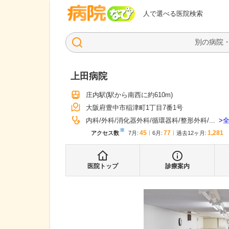
病院なび
人で選べる医院検索
上田病院
庄内駅
(駅から
南西に約610m
)
大阪府豊中市稲津町1丁目7番1号
内科
外科
消化器外科
循環器科
整形外科
...
※
45
77
1,281
アクセス数
7月
:
6月
:
過去12ヶ月:
医院トップ
診療案内