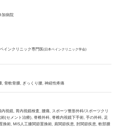
参加病院
ペインクリニック専門医
(日本ペインクリニック学会)
腫
骨軟骨腫
ぎっくり腰
神経性疼痛
腸内視鏡
胃内視鏡検査
腰痛
スポーツ整形外科/スポーツクリ
術(セメント治療)
脊椎外科
脊椎内視鏡下手術
手の外科
足
節置換術
MIS人工膝関節置換術
肩関節疾患
肘関節疾患
軟部腫