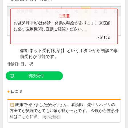
診療時間
月
火
水
木
金
土
日
祝
9:00～12:30
●
●
●
●
●
●
お盆(8月中旬)は休診・休業の場合があります。来院前
に必ず医療機関に直接ご確認ください。
16:00～19:00
●
●
●
●
×閉じる
ネット受付(初診)】というボタンから初診の事
備考:
前受付が可能です。
日、祝
休診日:
初診受付
口コミ
腰痛で伺いましたが受付さん、看護師、先生リハビリの
方全てが笑顔でとても印象が良かったです。 今度から整形外
科はこちらに通...
もっと読む