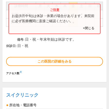
診療時間
月
火
水
木
金
土
日
祝
9:00～12:30
●
●
●
●
●
●
お盆(8月中旬)は休診・休業の場合があります。来院前
に必ず医療機関に直接ご確認ください。
16:00～19:00
●
●
●
●
×閉じる
日・祝・年末年始は休診です。
備考:
日・祝
休診日:
この医院の詳細をみる
※
アクセス数
スイクリニック
所在地・電話番号