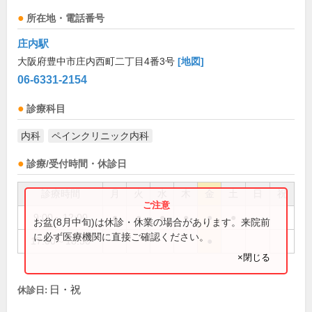
所在地・電話番号
庄内駅
大阪府豊中市庄内西町二丁目4番3号
[地図]
06-6331-2154
診療科目
内科
ペインクリニック内科
診療/受付時間・休診日
診療時間
月
火
水
木
金
土
日
祝
9:00～12:00
●
●
●
●
●
●
お盆(8月中旬)は休診・休業の場合があります。来院前
に必ず医療機関に直接ご確認ください。
17:00～18:30
●
×閉じる
日・祝
休診日: