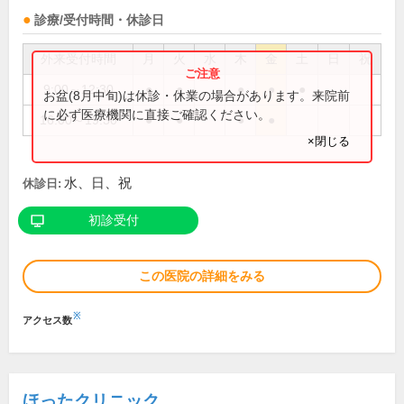
診療/受付時間・休診日
外来受付時間
月
火
水
木
金
土
日
祝
9:00～12:30
●
●
●
●
●
お盆(8月中旬)は休診・休業の場合があります。来院前
に必ず医療機関に直接ご確認ください。
16:00～19:30
●
●
●
●
×閉じる
水、日、祝
休診日:
初診受付
この医院の詳細をみる
※
アクセス数
ほったクリニック