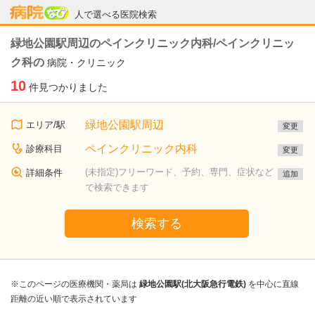
病院なび
人で選べる医院検索
緑地公園駅周辺のペインクリニック内科/ペインクリニッ
ク科の
病院・クリニック
10
件見つかりました
緑地公園駅周辺
エリア/駅
変更
ペインクリニック内科
診療科目
変更
(未指定)フリーワード、予約、専門、症状など
詳細条件
追加
で検索できます
検索する
※このページの医療機関・薬局は
緑地公園駅(北大阪急行電鉄)
を中心に直線
距離の近い順で表示されています