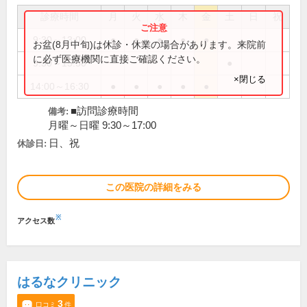
診療時間
月
火
水
木
金
土
日
祝
9:30～13:00
●
●
●
●
●
お盆(8月中旬)は休診・休業の場合があります。来院前
に必ず医療機関に直接ご確認ください。
9:30～15:30
●
×閉じる
14:00～16:30
●
●
●
●
●
■訪問診療時間
備考:
月曜～日曜 9:30～17:00
日、祝
休診日:
この医院の詳細をみる
※
アクセス数
はるなクリニック
3
口コミ
件