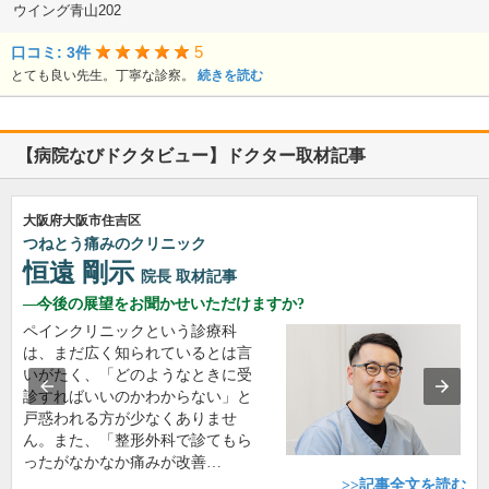
ウイング青山202
5
口コミ: 3件
とても良い先生。丁寧な診察。
続きを読む
【病院なびドクタビュー】ドクター取材記事
大阪府大阪市住吉区
つねとう痛みのクリニック
恒遠 剛示
院長
取材記事
今後の展望をお聞かせいただけますか?
ペインクリニックという診療科
は、まだ広く知られているとは言
いがたく、「どのようなときに受
診すればいいのかわからない」と
戸惑われる方が少なくありませ
ん。また、「整形外科で診てもら
ったがなかなか痛みが改善…
>>記事全文を読む