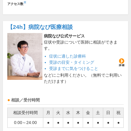
※
アクセス数
【24h】
病院なび医療相談
病院なび公式サービス
症状や受診について医師に相談ができま
す。
症状に適した診療科
受診の目安・タイミング
受診までに気をつけること
などにご利用ください。（無料でご利用い
ただけます）
相談／受付時間
相談受付時間
月
火
水
木
金
土
日
祝
0:00～24:00
●
●
●
●
●
●
●
●