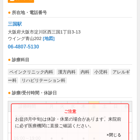
所在地・電話番号
三国駅
大阪府大阪市淀川区西三国1丁目3-13
ウイング青山202
[地図]
06-4807-5130
診療科目
ペインクリニック内科
漢方内科
内科
小児科
アレルギ
ー科
リハビリテーション科
診療/受付時間・休診日
診療時間
月
火
水
木
金
土
日
祝
9:00～12:30
●
●
●
●
●
●
お盆(8月中旬)は休診・休業の場合があります。来院前
に必ず医療機関に直接ご確認ください。
15:30～16:00
●
●
×閉じる
16:00～19:00
●
●
●
●