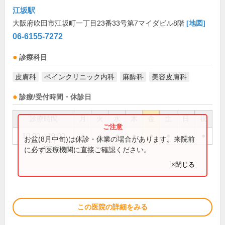
江坂駅
大阪府吹田市江坂町一丁目23番33号第7マイダビル8階
[地図]
06-6155-7272
診療科目
皮膚科
ペインクリニック内科
麻酔科
美容皮膚科
診療/受付時間・休診日
診療時間
月
火
水
木
金
土
日
祝
10:00～19:00
●
●
●
●
●
●
●
●
お盆(8月中旬)は休診・休業の場合があります。来院前
に必ず医療機関に直接ご確認ください。
×閉じる
この医院の詳細をみる