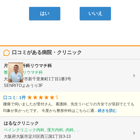
はい
いいえ
口コミがある病院・クリニック
片岡整形外科リウマチ科
整形外科, リウマチ科
大阪府豊中市新千里東町1丁目1番3号
SENRITOよみうり3F
5
口コミ: 1件
腰痛で伺いましたが受付さん、看護師、先生リハビリの方全てが笑顔でとても
印象が良かったです。 今度から整形外科はこちらに通...
続きを読む
はるなクリニック
ペインクリニック内科, 漢方内科, 内科, ...
大阪府大阪市淀川区西三国1丁目3-13