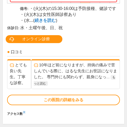
・(火)(木)の15:30-16:00は予防接種、健診です
備考:
・(火)(木)は女性医師診察あり
・(水...(
続きを読む
)
水・土曜午後、日、祝
休診日:
オンライン診療
口コミ
とても
10年ほど前になりますが、持病の痛みで苦
良い先
しんでいる際に、はるな先生にお世話になりま
生。丁寧
した。 専門外にも関わらず、親身になっ...
も
な診察。
っと読む
この医院の詳細をみる
※
アクセス数