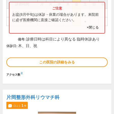
診療時間
月
火
水
木
金
土
日
祝
9:00～12:00
●
●
●
●
お盆(8月中旬)は休診・休業の場合があります。来院前
に必ず医療機関に直接ご確認ください。
9:00～14:30
●
×閉じる
診療日時は科目により異なる 臨時休診あり
備考:
木、日、祝
休診日:
この医院の詳細をみる
※
アクセス数
片岡整形外科リウマチ科
1
口コミ
件