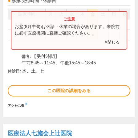
診療/受付時間・休診日
診療時間
月
火
水
木
金
土
日
祝
9:00～12:00
●
●
●
●
●
お盆(8月中旬)は休診・休業の場合があります。来院前
に必ず医療機関に直接ご確認ください。
16:00～19:00
●
●
●
●
×閉じる
【受付時間】
備考:
午前8:45～11:45、午後15:45～18:45
水、土、日
休診日:
この医院の詳細をみる
※
アクセス数
医療法人七施会上辻医院