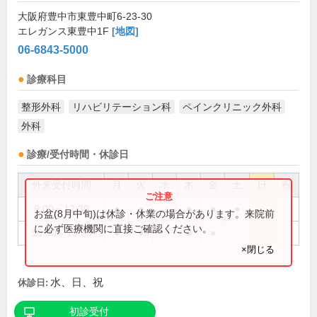
大阪府豊中市東豊中町6-23-30
エレガンス東豊中1F
[地図]
06-6843-5000
診療科目
整形外科
リハビリテーション科
ペインクリニック外科
外科
診療/受付時間・休診日
外来受付時間
月
火
水
木
金
土
日
祝
9:00～12:30
●
●
●
●
●
お盆(8月中旬)は休診・休業の場合があります。来院前
に必ず医療機関に直接ご確認ください。
16:00～19:30
●
●
●
●
×閉じる
水、日、祝
休診日:
初診受付