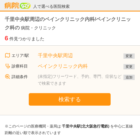
病院なび
人で選べる医院検索
千里中央駅周辺のペインクリニック内科/ペインクリニッ
ク科の
病院・クリニック
6
件見つかりました
千里中央駅周辺
エリア/駅
変更
ペインクリニック内科
診療科目
変更
(未指定)フリーワード、予約、専門、症状など
詳細条件
追加
で検索できます
検索する
※このページの医療機関・薬局は
千里中央駅(北大阪急行電鉄)
を中心に直線
距離の近い順で表示されています