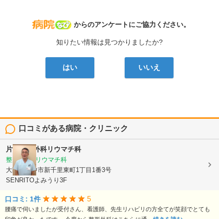
病院なび
からのアンケートにご協力ください。
知りたい情報は見つかりましたか?
はい
いいえ
口コミがある病院・クリニック
片岡整形外科リウマチ科
整形外科, リウマチ科
大阪府豊中市新千里東町1丁目1番3号
SENRITOよみうり3F
5
口コミ: 1件
腰痛で伺いましたが受付さん、看護師、先生リハビリの方全てが笑顔でとても