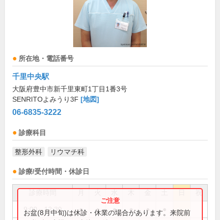
所在地・電話番号
千里中央駅
大阪府豊中市新千里東町1丁目1番3号
SENRITOよみうり3F
[地図]
06-6835-3222
診療科目
整形外科
リウマチ科
診療/受付時間・休診日
診療時間
月
火
水
木
金
土
日
祝
9:00～12:30
●
●
●
●
●
●
お盆(8月中旬)は休診・休業の場合があります。来院前