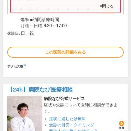
×閉じる
14:00～16:30
●
●
●
●
●
■訪問診療時間
備考:
月曜～日曜 9:30～17:00
日、祝
休診日:
この医院の詳細をみる
※
アクセス数
【24h】
病院なび医療相談
病院なび公式サービス
症状や受診について医師に相談ができま
す。
症状に適した診療科
受診の目安・タイミング