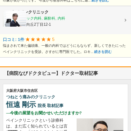
印象が良かったです。 今度から整形外科はこちらに通...
続きを読む
にったペインクリニック
ペインクリニック内科, 麻酔科, 内科
大阪府豊中市向丘2丁目12-1
5
口コミ: 1件
悩まされて来た偏頭痛、一般の内科ではどうにもならず、新しくできたにった
ペインクリニックを受診。さすがに専門医でした。ロキ...
続きを読む
【病院なびドクタビュー】ドクター取材記事
大阪府大阪市住吉区
つねとう痛みのクリニック
恒遠 剛示
院長
取材記事
今後の展望をお聞かせいただけますか?
ペインクリニックという診療科
は、まだ広く知られているとは言