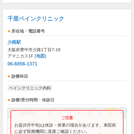
千里ペインクリニック
所在地・電話番号
少路駅
大阪府豊中市少路1丁目7-18
アマニカス1F
[地図]
06-6856-1371
診療科目
ペインクリニック内科
診療/受付時間・休診日
診療時間
月
火
水
木
金
土
日
祝
9:30～13:00
●
●
●
●
●
お盆(8月中旬)は休診・休業の場合があります。来院前
に必ず医療機関に直接ご確認ください。
9:30～15:30
●