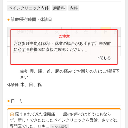
ペインクリニック内科
麻酔科
内科
診療/受付時間・休診日
診療時間
月
火
水
木
金
土
日
祝
9:00～12:00
●
●
●
●
●
お盆(8月中旬)は休診・休業の場合があります。来院前
に必ず医療機関に直接ご確認ください。
16:00～19:00
●
●
●
×閉じる
脚、腰、首、腕の痛みでお困りの方はご相談下
備考:
さい。
木、日、祝
休診日:
口コミ
悩まされて来た偏頭痛、一般の内科ではどうにもなら
ず、新しくできたにったペインクリニックを受診。さすがに
専門医でした。ロキ...
もっと読む