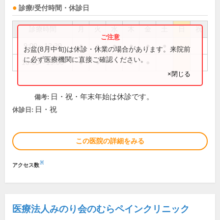
診療/受付時間・休診日
診療時間
月
火
水
木
金
土
日
祝
9:00～12:30
●
●
●
●
●
●
お盆(8月中旬)は休診・休業の場合があります。来院前
に必ず医療機関に直接ご確認ください。
16:00～19:00
●
●
●
●
×閉じる
日・祝・年末年始は休診です。
備考:
日・祝
休診日:
この医院の詳細をみる
※
アクセス数
医療法人みのり会のむらペインクリニック