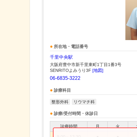
所在地・電話番号
千里中央駅
大阪府豊中市新千里東町1丁目1番3号
SENRITOよみうり3F
[地図]
06-6835-3222
診療科目
整形外科
リウマチ科
診療/受付時間・休診日
診療時間
月
火
9:00～12:30
●
●