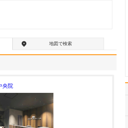
教えてください。
医師を目指したのは、眼
科の開業医をしていた父
の存在が大きいです。幼
い頃から、地域医療に取
り組む父の姿を見て育
ち、自然に「私も人を助
ける仕事に就きたい」と
地図で検索
いう想いが強くなり、医
学部への進学を決意しま
した…
>>記事全文を読む
中央院