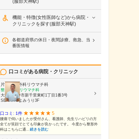
(服部天神駅)
機能・特徴(女性医師など)から病院・
クリニックを探す(服部天神駅)
各都道府県の休日・夜間診療、救急、当
番医情報
口コミがある病院・クリニック
片岡整形外科リウマチ科
整形外科, リウマチ科
大阪府豊中市新千里東町1丁目1番3号
SENRITOよみうり3F
5
口コミ: 1件
腰痛で伺いましたが受付さん、看護師、先生リハビリの方
全てが笑顔でとても印象が良かったです。 今度から整形外
科はこちらに通...
続きを読む