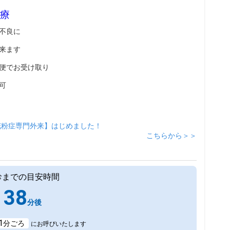
療
不良に
来ます
便でお受け取り
可
花粉症専門外来】はじめました！
こちらから＞＞
診までの目安時間
38
分後
1
分ごろ
にお呼びいたします