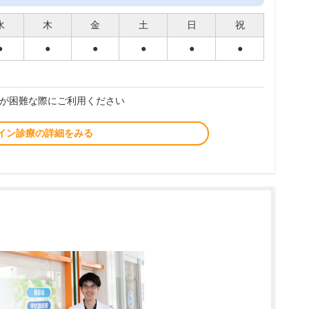
水
木
金
土
日
祝
●
●
●
●
●
●
が困難な際にご利用ください
イン診療の詳細をみる