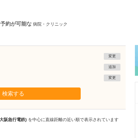
話予約が可能な
病院・クリニック
変更
追加
変更
検索する
大阪府東大阪市
岡本眼科
大阪急行電鉄)
を中心に直線距離の近い順で表示されています
岡本 仁史
院長
取材記事
医師を志したきっかけと眼科を専攻した理由を