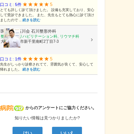
5
口コミ: 5件
とても詳しく診て頂けました。 設備も充実しており、安心
して受診できました。 また、先生もとても熱心に診て頂け
ましたので ...
続きを読む
医療法人石川会
石川整形外科
整形外科, リハビリテーション科, リウマチ科
大阪府豊中市新千里南町2丁目7-3
5
口コミ: 1件
先生がしっかり診察されてて、雰囲気が良くて、安心して
帰れました。
続きを読む
病院なび
からのアンケートにご協力ください。
知りたい情報は見つかりましたか?
はい
いいえ