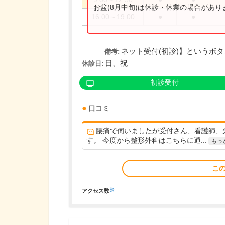
お盆(8月中旬)は休診・休業の場合があ
16:00～19:00
●
●
ネット受付(初診)】というボ
備考:
日、祝
休診日:
初診受付
口コミ
腰痛で伺いましたが受付さん、看護師、
す。 今度から整形外科はこちらに通...
もっ
こ
※
アクセス数