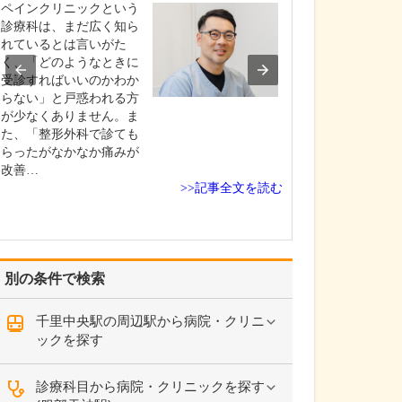
い。
ペインクリニックという
当院では「鼻づ
診療科は、まだ広く知ら
善するための手
れているとは言いがた
力しており、主
く、「どのようなときに
湾曲症やアレル
受診すればいいのかわか
炎、副鼻腔炎の
らない」と戸惑われる方
を中心に行って
が少なくありません。ま
具体的には、鼻
た、「整形外科で診ても
症は左右の鼻腔
らったがなかなか痛みが
いる鼻中隔が強
改善…
>>記事全文を読む
る…
別の条件で検索
千里中央駅の周辺駅から病院・クリニ
ックを探す
診療科目から病院・クリニックを探す