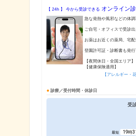
オンライン診
【 24h 】 今から受診できる
急な発熱や風邪などの体調
ご自宅・オフィスで受診出
お薬はお近くの薬局、宅配
登園許可証・診断書も発行
【夜間休日・全国エリア】
【健康保険適用】
【アレルギー・
診療／受付時間・休診日
受
19
3
時
最短