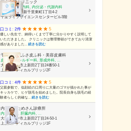
岩本内科クリニック
内科, 糖尿病内科, 内分泌・代謝内科
大阪府豊中市新千里東町1丁目4-2
千里ライフサイエンスセンタービル3階
5
口コミ: 2件
優しい先生で、納得いくまで丁寧に分かりやすく説明して
いただきました。 クリニックは整理整頓ができており清潔
感がありました...
続きを読む
千里中央花ふさ皮ふ科・美容皮膚科
皮膚科, アレルギー科, 形成外科, ...
大阪府豊中市上新田2丁目24番50-1
上新田メディカルブリッジ2F
5
口コミ: 4件
父親参観で、似顔絵の口周りに大量のゴマが描かれた事が
キッカケで、ヒゲ脱毛を始めました。院長自身も脱毛の経
験者らしく的確な...
続きを読む
内科外科ためさん診療所
内科, 外科, 肝臓内科, ...
大阪府豊中市上新田2丁目24-50-1
上新田メディカルブリッジ1F