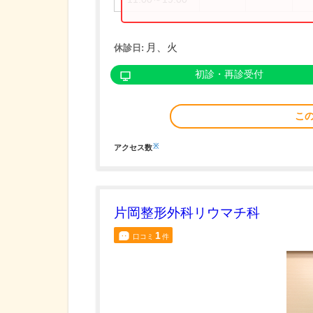
月、火
休診日:
初診・再診受付
こ
※
アクセス数
片岡整形外科リウマチ科
1
口コミ
件