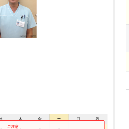
水
木
金
土
日
祝
●
●
●
●