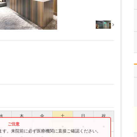
水
木
金
土
日
祝
●
●
●
ります。来院前に必ず医療機関に直接ご確認ください。
●
●
●