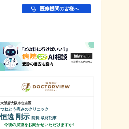
医療機関の皆様へ
医師(ドクター)の
大阪府大阪市住吉区
大阪府大阪市浪速区
つねとう痛みのクリニック
大阪なんばJUN
恒遠 剛示
伊賀 順平
院長
取材記事
今後の展望をお聞かせいただけますか?
鼻の日帰り手術